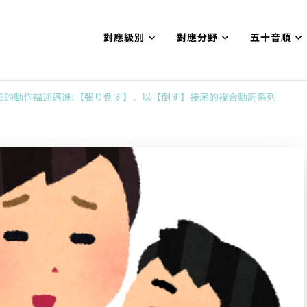
對應級別
對應分野
五十音順
試N1合格
網【中国語勉強コンテンツも追加予定!!】
細的動作描述邁進!【張り倒す】、以【倒す】接尾的複合動詞系列