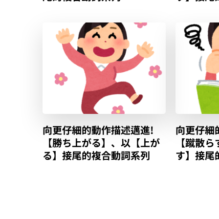
向更仔細的動作描述邁進!
向更仔細
【勝ち上がる】、以【上が
【蹴散ら
る】接尾的複合動詞系列
す】接尾