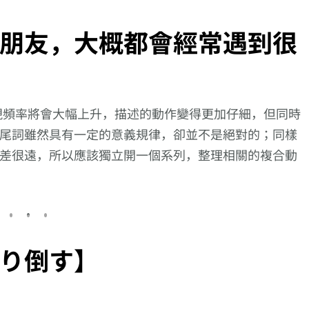
朋友，大概都會經常遇到很
現頻率將會大幅上升，描述的動作變得更加仔細，但同時
尾詞雖然具有一定的意義規律，卻並不是絕對的；同樣
差很遠，所以應該獨立開一個系列，整理相關的複合動
り倒す】
向更仔細的動作描述
向更仔細的動
邁進!【騒ぎ立て
邁進!【結び