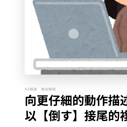
N2程度
複合動詞
向更仔細的動作描
以【倒す】接尾的