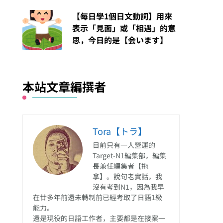
【每日學1個日文動詞】用來
表示「見面」或「相遇」的意
思，今日的是【会います】
本站文章編撰者
Tora【トラ】
目前只有一人營運的
Target-N1編集部，編集
長兼任編集者【拖
拿】。說句老實話，我
沒有考到N1，因為我早
在廿多年前還未轉制前已經考取了日語1級
能力。
還是現役的日語工作者，主要都是在接案一