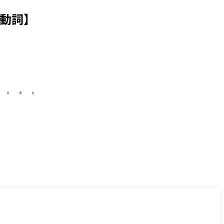
る】、以【立てる】
る】、以【付
接尾的複合動詞系列
接尾的複合動
動詞】