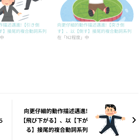
作描述邁進!【引き倒
向更仔細的動作描述邁進!【突き倒
す】接尾的複合動詞系列
す】、以【倒す】接尾的複合動詞系列
」中
在「N2程度」中
向更仔細的動作描述邁進!
ち
【飛び下がる】、以【下が
る】接尾的複合動詞系列