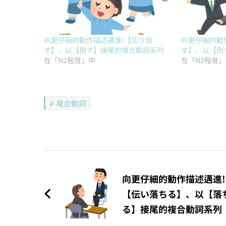
向更仔細的動作描述邁進!【切り倒
向更仔細的動
す】、以【倒す】接尾的複合動詞系列
す】、以【倒
在「N2程度」中
在「N2程度
複合動詞
文
章
向更仔細的動作描述邁進!
【伝い落ちる】、以【落
導
る】接尾的複合動詞系列
覽