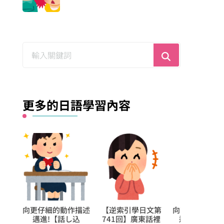
尋
找
什
麼？
更多的日語學習內容
作描述
向更仔細的動作描述
【逆索引學日文第
向更仔細的動
付け
邁進!【話し込
741回】廣東話裡
邁進!【打ち