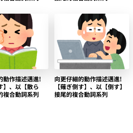
的動作描述邁進!
向更仔細的動作描述邁進!
す】、以【散ら
【薙ぎ倒す】、以【倒す】
的複合動詞系列
接尾的複合動詞系列