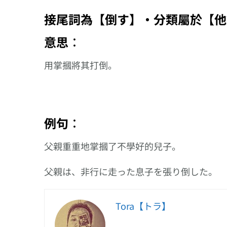
接尾詞為【倒す】‧分類屬於【他
意思︰
用掌摑將其打倒。
例句︰
父親重重地掌摑了不學好的兒子。
父親は、非行に走った息子を張り倒した。
Tora【トラ】