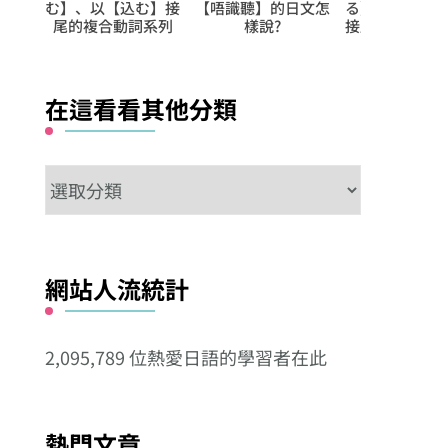
ける】
む】、以【込む】接
【唔識聽】的日文怎
る】、以【上
詞系列
尾的複合動詞系列
樣說?
接尾的複合動
在這看看其他分類
在
這
看
看
網站人流統計
其
他
2,095,789 位熱愛日語的學習者在此
分
類
熱門文章