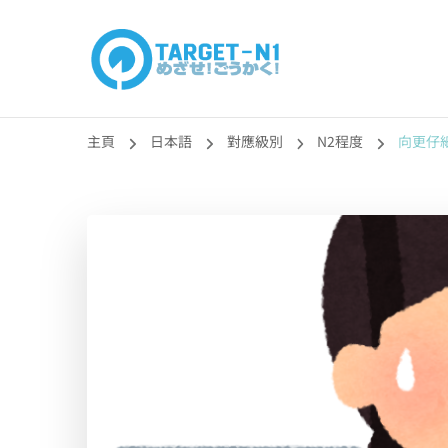
目標!!日本語能力
真人編撰!!トラ先生的日語能力試題目練習及文法語彙課題
主頁
日本語
對應級別
N2程度
向更仔