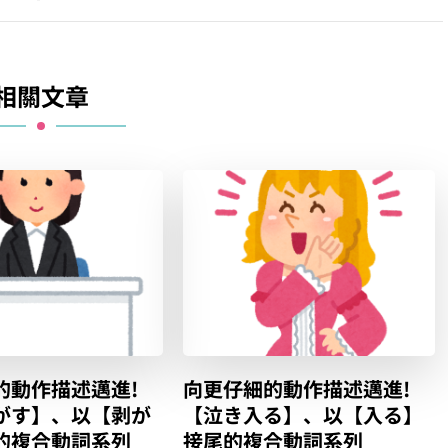
相關文章
的動作描述邁進!
向更仔細的動作描述邁進!
がす】、以【剥が
【泣き入る】、以【入る】
的複合動詞系列
接尾的複合動詞系列