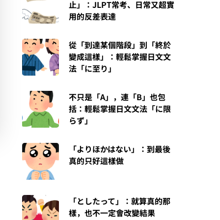
止」：JLPT常考、日常又超實
用的反差表達
從「到達某個階段」到「終於
變成這樣」：輕鬆掌握日文文
法「に至り」
不只是「A」，連「B」也包
括：輕鬆掌握日文文法「に限
らず」
「よりほかはない」：到最後
真的只好這樣做
「としたって」：就算真的那
樣，也不一定會改變結果