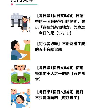
【每日學1個日文動詞】日語
中的一個超級常用的動詞，表
示「存在於某個地方」的意思
︰今日的是【います】
【初心者必練】不斷隨機生成
的五十音練習題
【每日學1個日文動詞】使用
頻率前十大之一的是【行きま
す】
【每日學1個日文動詞】絕對
不只是遊玩的【遊びます】