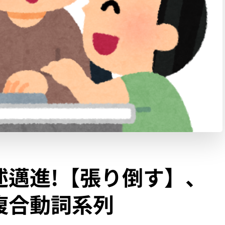
述邁進!【張り倒す】、
複合動詞系列