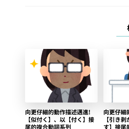
向更仔細的動作描述邁進!
向更仔細
【似付く】、以【付く】接
【引き剥
尾的複合動詞系列
す】接尾