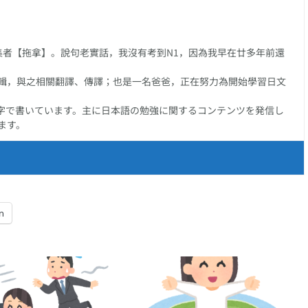
任編集者【拖拿】。說句老實話，我沒有考到N1，因為我早在廿多年前還
輯，與之相關翻譯、傳譯；也是一名爸爸，正在努力為開始學習日文
字で書いています。主に日本語の勉強に関するコンテンツを発信し
ます。
n