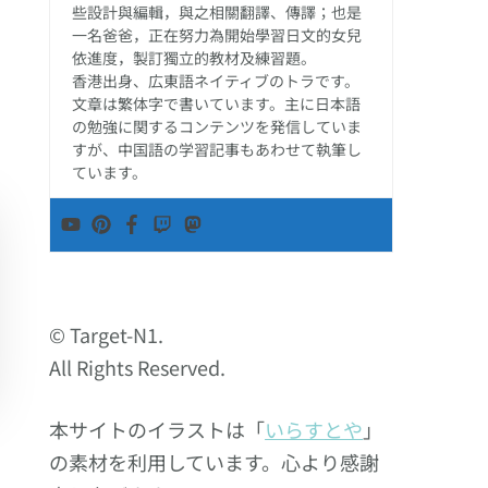
些設計與編輯，與之相關翻譯、傳譯；也是
一名爸爸，正在努力為開始學習日文的女兒
依進度，製訂獨立的教材及練習題。
香港出身、広東語ネイティブのトラです。
文章は繁体字で書いています。主に日本語
の勉強に関するコンテンツを発信していま
すが、中国語の学習記事もあわせて執筆し
ています。
© Target-N1.
All Rights Reserved.
本サイトのイラストは「
いらすとや
」
の素材を利用しています。心より感謝