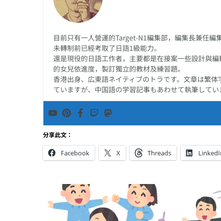
目前只有一人營運的Target-N1編集部，編集長兼
未轉制前已經考取了日語1級能力。
還是現役的日語工作者，主要都是在接案一些設計與編
的女兒依進度，製訂獨立的教材及練習題。
香港出身、広東語ネイティブのトラです。文章は繁体
ていますが、中国語の学習記事もあわせて執筆してい
分享此文：
Facebook
X
Threads
LinkedI