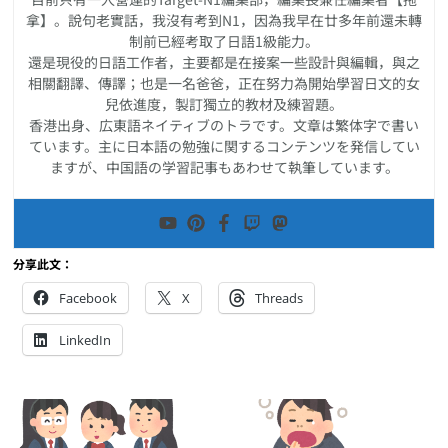
拿】。說句老實話，我沒有考到N1，因為我早在廿多年前還未轉
制前已經考取了日語1級能力。
還是現役的日語工作者，主要都是在接案一些設計與編輯，與之
相關翻譯、傳譯；也是一名爸爸，正在努力為開始學習日文的女
兒依進度，製訂獨立的教材及練習題。
香港出身、広東語ネイティブのトラです。文章は繁体字で書い
ています。主に日本語の勉強に関するコンテンツを発信してい
ますが、中国語の学習記事もあわせて執筆しています。
分享此文：
Facebook
X
Threads
LinkedIn