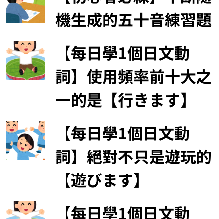
機生成的五十音練習題
【每日學1個日文動
詞】使用頻率前十大之
一的是【行きます】
【每日學1個日文動
詞】絕對不只是遊玩的
【遊びます】
【每日學1個日文動