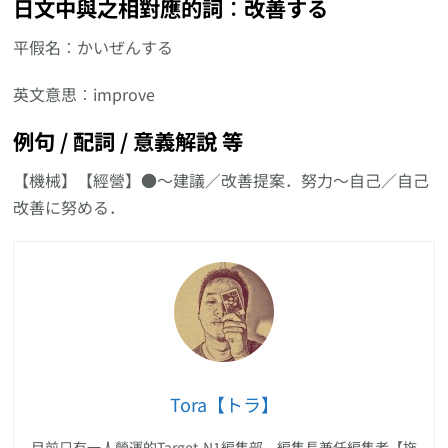
日文中與之相對應的詞︰改善する
平假名︰かいぜんする
英文意思︰improve
例句 / 配詞 / 意義解說 等
【機械】【經營】●〜建議／改善提案．努力〜自己／自己
改善に努める．
Tora【トラ】
目前只有一人營運的Target-N1編集部，編集長兼任編集者【拖