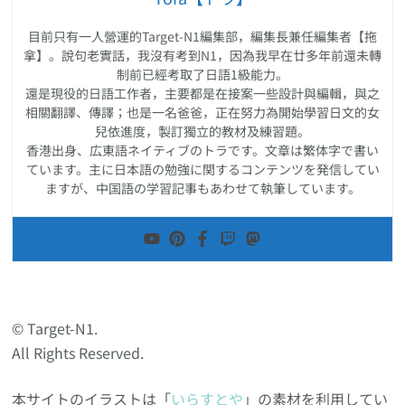
目前只有一人營運的Target-N1編集部，編集長兼任編集者【拖
拿】。說句老實話，我沒有考到N1，因為我早在廿多年前還未轉
制前已經考取了日語1級能力。
還是現役的日語工作者，主要都是在接案一些設計與編輯，與之
相關翻譯、傳譯；也是一名爸爸，正在努力為開始學習日文的女
兒依進度，製訂獨立的教材及練習題。
香港出身、広東語ネイティブのトラです。文章は繁体字で書い
ています。主に日本語の勉強に関するコンテンツを発信してい
ますが、中国語の学習記事もあわせて執筆しています。
© Target-N1.
All Rights Reserved.
本サイトのイラストは「
いらすとや
」の素材を利用してい