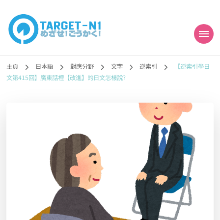
目標!!日本語能力試
真人編撰!!トラ先生的日語能力試題目練習及文法語彙課題網【中国語
勉強コンテンツも追加予定!!】
主頁
日本語
對應分野
文字
逆索引
【逆索引學日
N1合格
文第415回】廣東話裡【改進】的日文怎樣說?