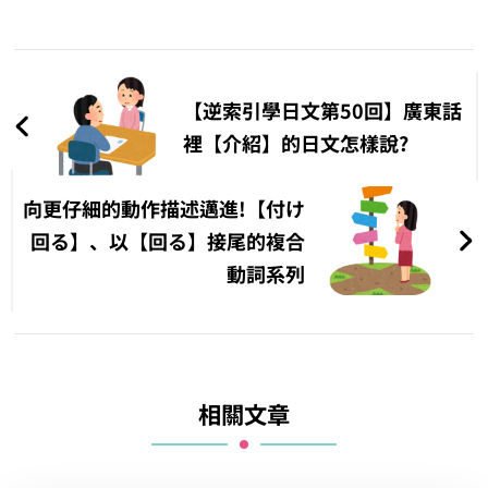
文
章
【逆索引學日文第50回】廣東話
導
裡【介紹】的日文怎樣說?
覽
向更仔細的動作描述邁進!【付け
回る】、以【回る】接尾的複合
動詞系列
相關文章