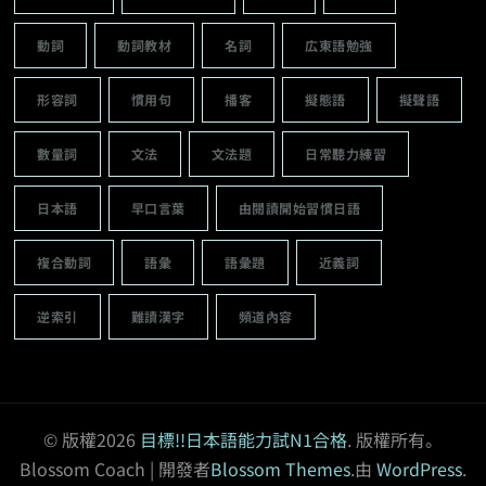
動詞
動詞教材
名詞
広東語勉強
形容詞
慣用句
播客
擬態語
擬聲語
數量詞
文法
文法題
日常聽力練習
日本語
早口言葉
由閱讀開始習慣日語
複合動詞
語彙
語彙題
近義詞
逆索引
難讀漢字
頻道內容
© 版權2026
目標!!日本語能力試N1合格
. 版權所有。
Blossom Coach | 開發者
Blossom Themes
.由
WordPress
.