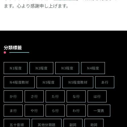
ます。心より感謝申し上げます。
分類標籤
N1程度
N2程度
N3程度
N4程度
N4程度教材
N5程度
N5程度教材
あ行
か行
さ行
た行
な行
は行
ま行
や行
ら行
わ行
一覽表
五十音順
其他分類題
副詞
助詞