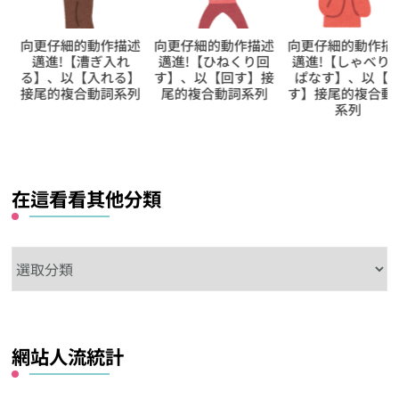
向更仔細的動作描述
向更仔細的動作描述
向更仔細的動作描
邁進!【漕ぎ入れ
邁進!【ひねくり回
邁進!【しゃべりっ
る】、以【入れる】
す】、以【回す】接
ぱなす】、以【放
接尾的複合動詞系列
尾的複合動詞系列
す】接尾的複合動
系列
在這看看其他分類
在
這
看
看
網站人流統計
其
他