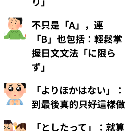
り」
不只是「A」，連
「B」也包括：輕鬆掌
握日文文法「に限ら
ず」
「よりほかはない」：
到最後真的只好這樣做
「としたって」：就算