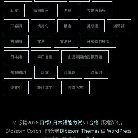
動詞
動詞教材
名詞
広東語勉強
形容詞
慣用句
播客
擬態語
擬聲語
數量詞
文法
文法題
日常聽力練習
日本語
早口言葉
由閱讀開始習慣日語
複合動詞
語彙
語彙題
近義詞
逆索引
難讀漢字
頻道內容
© 版權2026
目標!!日本語能力試N1合格
. 版權所有。
Blossom Coach | 開發者
Blossom Themes
.由
WordPress
.