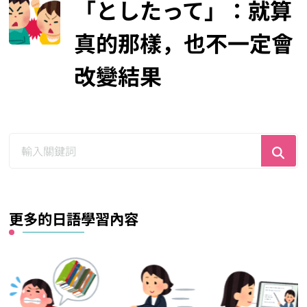
「としたって」：就算
真的那樣，也不一定會
改變結果
尋
找
什
麼？
更多的日語學習內容