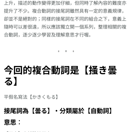
上升，描述的動作變得更加仔細，但同時了解內容的難度亦
提升了不少。複合動詞的接尾詞雖然具有一定的意義規律，
卻並不是絕對的；同樣的接尾詞在不同的組合之下，意義上
隨時可以差很遠，所以應該獨立開一個系列，整理相關的複
合動詞，逐少逐少學習及理解意思才行喔。
今回的複合動詞是【掻き曇
る】
平假名寫法【かきくもる】
接尾詞為【曇る】‧分類屬於【自動詞】
意思︰