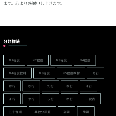
ます。心より感謝申し上げます。
分類標籤
N1程度
N2程度
N3程度
N4程度
N4程度教材
N5程度
N5程度教材
あ行
か行
さ行
た行
な行
は行
ま行
や行
ら行
わ行
一覽表
五十音順
其他分類題
副詞
助詞