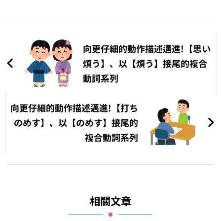
文
章
向更仔細的動作描述邁進!【思い
導
煩う】、以【煩う】接尾的複合
動詞系列
覽
向更仔細的動作描述邁進!【打ち
のめす】、以【のめす】接尾的
複合動詞系列
相關文章