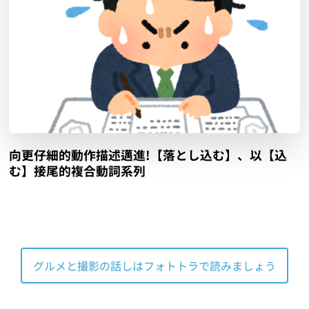
向更仔細的動作描述邁進!【落とし込む】、以【込
む】接尾的複合動詞系列
グルメと撮影の話しはフォトトラで読みましょう