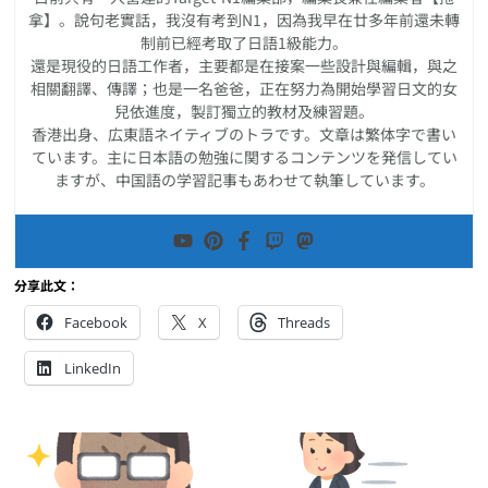
拿】。說句老實話，我沒有考到N1，因為我早在廿多年前還未轉
制前已經考取了日語1級能力。
還是現役的日語工作者，主要都是在接案一些設計與編輯，與之
相關翻譯、傳譯；也是一名爸爸，正在努力為開始學習日文的女
兒依進度，製訂獨立的教材及練習題。
香港出身、広東語ネイティブのトラです。文章は繁体字で書い
ています。主に日本語の勉強に関するコンテンツを発信してい
ますが、中国語の学習記事もあわせて執筆しています。
分享此文：
Facebook
X
Threads
LinkedIn