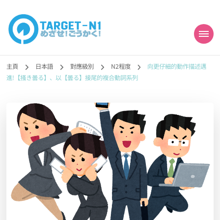
目標!!日本語能力試
真人編撰!!トラ先生的日語能力試題目練習及文法語彙課題網【中国語
勉強コンテンツも追加予定!!】
主頁
日本語
對應級別
N2程度
向更仔細的動作描述邁
N1合格
進!【掻き曇る】、以【曇る】接尾的複合動詞系列