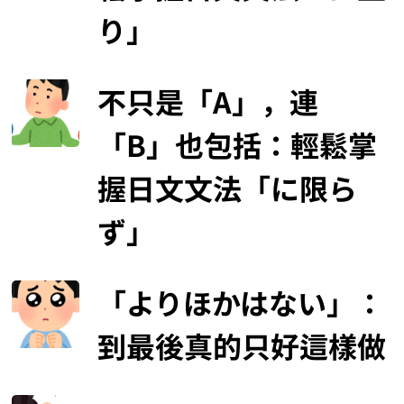
り」
不只是「A」，連
「B」也包括：輕鬆掌
握日文文法「に限ら
ず」
「よりほかはない」：
到最後真的只好這樣做