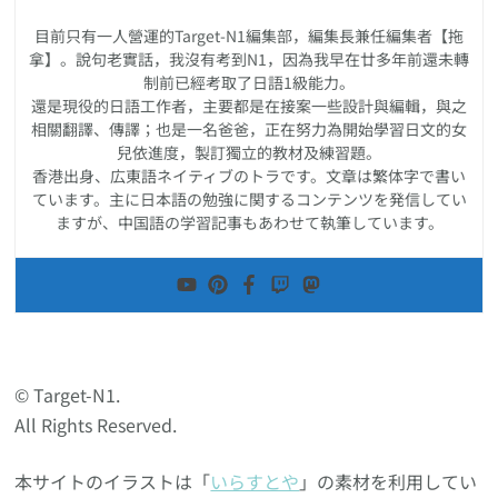
目前只有一人營運的Target-N1編集部，編集長兼任編集者【拖
拿】。說句老實話，我沒有考到N1，因為我早在廿多年前還未轉
制前已經考取了日語1級能力。
還是現役的日語工作者，主要都是在接案一些設計與編輯，與之
相關翻譯、傳譯；也是一名爸爸，正在努力為開始學習日文的女
兒依進度，製訂獨立的教材及練習題。
香港出身、広東語ネイティブのトラです。文章は繁体字で書い
ています。主に日本語の勉強に関するコンテンツを発信してい
ますが、中国語の学習記事もあわせて執筆しています。
© Target-N1.
All Rights Reserved.
本サイトのイラストは「
いらすとや
」の素材を利用してい