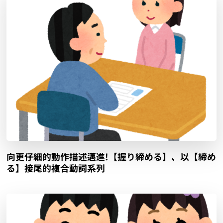
向更仔細的動作描述邁進!【握り締める】、以【締め
る】接尾的複合動詞系列