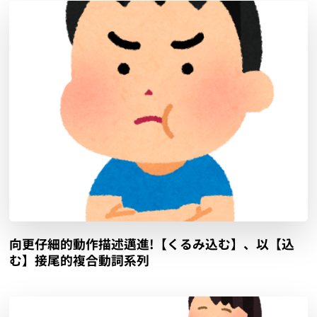
向更仔細的動作描述邁進!【くるみ込む】、以【込
む】接尾的複合動詞系列