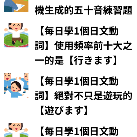
機生成的五十音練習題
【每日學1個日文動
詞】使用頻率前十大之
一的是【行きます】
【每日學1個日文動
詞】絕對不只是遊玩的
【遊びます】
【每日學1個日文動