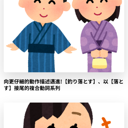
向更仔細的動作描述邁進!【釣り落とす】、以【落と
す】接尾的複合動詞系列