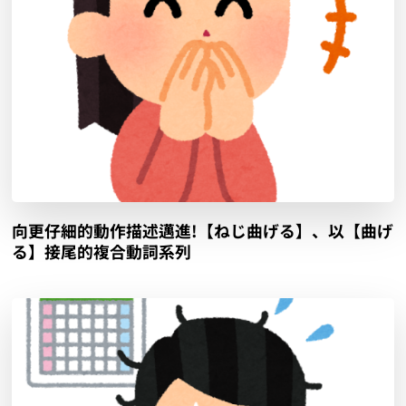
向更仔細的動作描述邁進!【ねじ曲げる】、以【曲げ
る】接尾的複合動詞系列