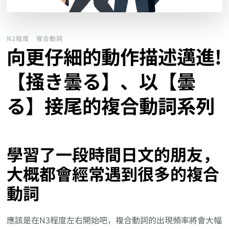
N2程度
複合動詞
向更仔細的動作描述邁進!
【掻き曇る】、以【曇
る】接尾的複合動詞系列
學習了一段時間日文的朋友，
大概都會經常遇到很多的複合
動詞
應該是在N3程度左右開始吧，複合動詞的出現頻率將會大幅