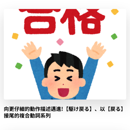
向更仔細的動作描述邁進!【駆け戻る】、以【戻る】
接尾的複合動詞系列