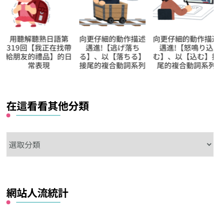
向更仔細的動作描述
向更仔細的動作描述
【逆索引學日文第
邁進!【逃げ落ち
邁進!【怒鳴り込
17回】廣東話裡
る】、以【落ちる】
む】、以【込む】接
【入迷】的日文怎
接尾的複合動詞系列
尾的複合動詞系列
說?
在這看看其他分類
在
這
看
看
網站人流統計
其
他
分