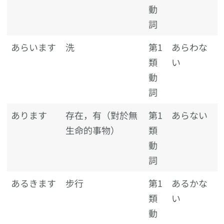
動
詞
あらいます
洗
第1
あらわな
類
い
動
詞
あります
存在，有（對於無
第1
あらない
生命的事物）
類
動
詞
あるきます
步行
第1
あるかな
類
い
動