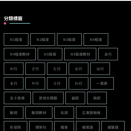
分類標籤
N1程度
N2程度
N3程度
N4程度
N4程度教材
N5程度
N5程度教材
あ行
か行
さ行
た行
な行
は行
ま行
や行
ら行
わ行
一覽表
五十音順
其他分類題
副詞
助詞
動詞
動詞教材
名詞
広東語勉強
形容詞
慣用句
播客
擬態語
擬聲語