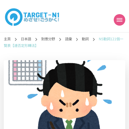
目標!!日本語能力試
真人編撰!!トラ先生的日語能力試題目練習及文法語彙課題網【中国語
勉強コンテンツも追加予定!!】
主頁
日本語
對應分野
語彙
動詞
N5動詞121個一
N1合格
覽表【連否定形轉法】