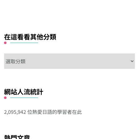
在這看看其他分類
在
這
看
看
網站人流統計
其
他
分
2,095,942 位熱愛日語的學習者在此
類
熱門文章