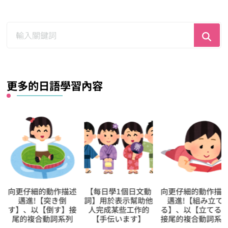
尋
找
什
麼？
更多的日語學習內容
向更仔細的動作描述
【每日學1個日文動
向更仔細的動作描
邁進!【突き倒
詞】用於表示幫助他
邁進!【組み立て
す】、以【倒す】接
人完成某些工作的
る】、以【立てる
尾的複合動詞系列
【手伝います】
接尾的複合動詞系