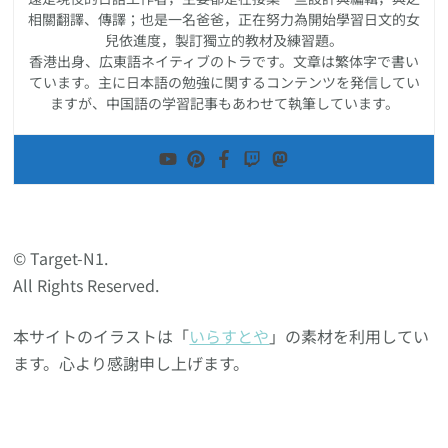
相關翻譯、傳譯；也是一名爸爸，正在努力為開始學習日文的女
兒依進度，製訂獨立的教材及練習題。
香港出身、広東語ネイティブのトラです。文章は繁体字で書い
ています。主に日本語の勉強に関するコンテンツを発信してい
ますが、中国語の学習記事もあわせて執筆しています。
© Target-N1.
All Rights Reserved.
本サイトのイラストは「
いらすとや
」の素材を利用してい
ます。心より感謝申し上げます。