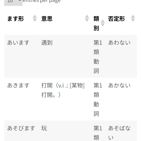
ます形
意思
類
否定形
別
あいます
遇到
第1
あわない
類
動
詞
あきます
打開（v.i .: [某物]
第1
あかない
打開。）
類
動
詞
あそびます
玩
第1
あそばな
類
い