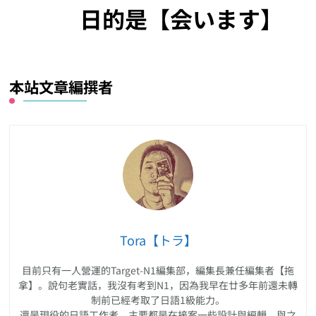
日的是【会います】
本站文章編撰者
Tora【トラ】
目前只有一人營運的Target-N1編集部，編集長兼任編集者【拖
拿】。說句老實話，我沒有考到N1，因為我早在廿多年前還未轉
制前已經考取了日語1級能力。
還是現役的日語工作者，主要都是在接案一些設計與編輯，與之