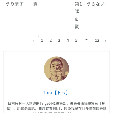
うります
賣
第1
うらない
類
動
詞
…
‹
1
2
3
4
5
13
›
Tora【トラ】
目前只有一人營運的Target-N1編集部，編集長兼任編集者【拖
拿】。說句老實話，我沒有考到N1，因為我早在廿多年前還未轉