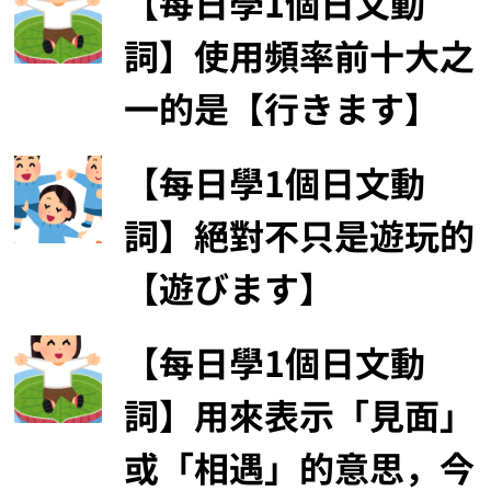
【每日學1個日文動
詞】使用頻率前十大之
一的是【行きます】
【每日學1個日文動
詞】絕對不只是遊玩的
【遊びます】
【每日學1個日文動
詞】用來表示「見面」
或「相遇」的意思，今