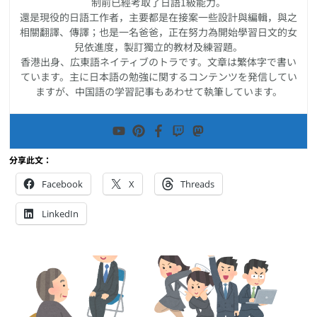
制前已經考取了日語1級能力。
還是現役的日語工作者，主要都是在接案一些設計與編輯，與之
相關翻譯、傳譯；也是一名爸爸，正在努力為開始學習日文的女
兒依進度，製訂獨立的教材及練習題。
香港出身、広東語ネイティブのトラです。文章は繁体字で書い
ています。主に日本語の勉強に関するコンテンツを発信してい
ますが、中国語の学習記事もあわせて執筆しています。
分享此文：
Facebook
X
Threads
LinkedIn