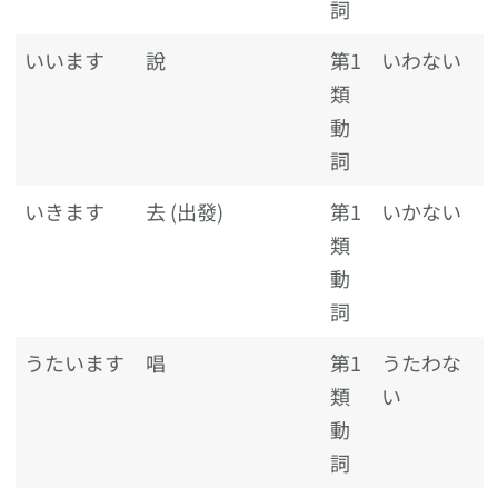
詞
いいます
說
第1
いわない
類
動
詞
いきます
去 (出發)
第1
いかない
類
動
詞
うたいます
唱
第1
うたわな
類
い
動
詞