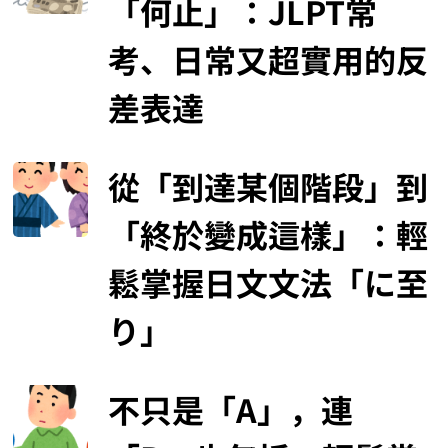
「何止」：JLPT常
考、日常又超實用的反
差表達
從「到達某個階段」到
「終於變成這樣」：輕
鬆掌握日文文法「に至
り」
不只是「A」，連