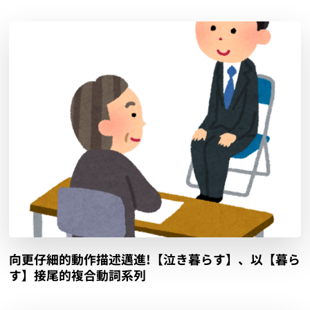
向更仔細的動作描述邁進!【泣き暮らす】、以【暮ら
す】接尾的複合動詞系列