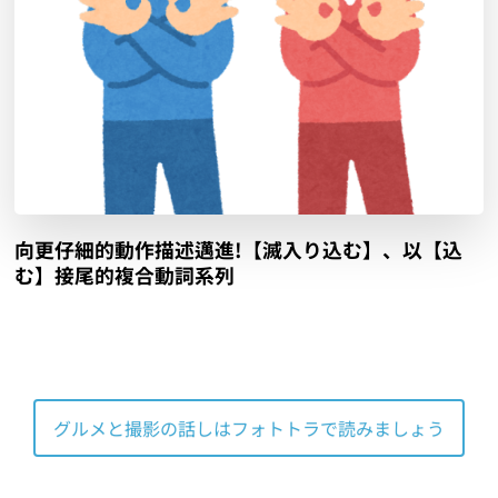
向更仔細的動作描述邁進!【滅入り込む】、以【込
む】接尾的複合動詞系列
グルメと撮影の話しはフォトトラで読みましょう