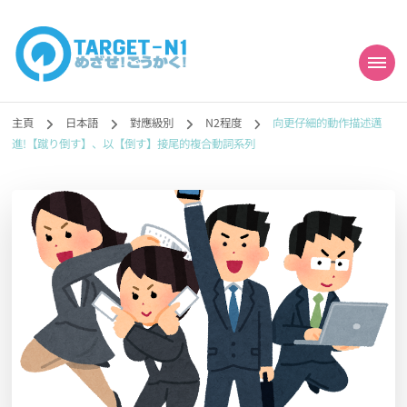
目標!!日本語能力試
真人編撰!!トラ先生的日語能力試題目練習及文法語彙課題網【中国語
勉強コンテンツも追加予定!!】
主頁
日本語
對應級別
N2程度
向更仔細的動作描述邁
N1合格
進!【蹴り倒す】、以【倒す】接尾的複合動詞系列