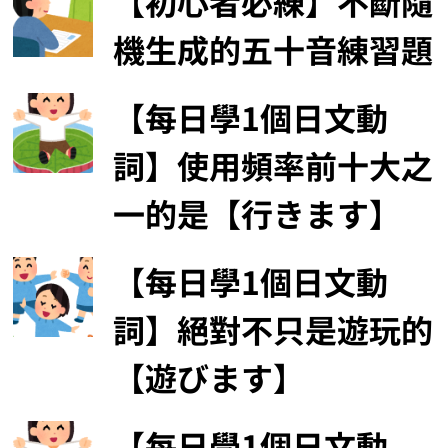
【初心者必練】不斷隨
機生成的五十音練習題
【每日學1個日文動
詞】使用頻率前十大之
一的是【行きます】
【每日學1個日文動
詞】絕對不只是遊玩的
【遊びます】
【每日學1個日文動