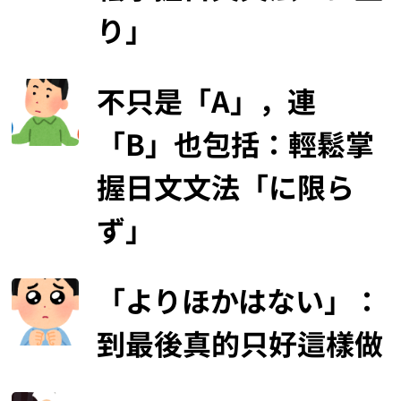
り」
不只是「A」，連
「B」也包括：輕鬆掌
握日文文法「に限ら
ず」
「よりほかはない」：
到最後真的只好這樣做