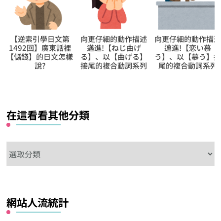
【逆索引學日文第
向更仔細的動作描述
向更仔細的動作描
1492回】廣東話裡
邁進!【ねじ曲げ
邁進!【恋い慕
【儲錢】的日文怎樣
る】、以【曲げる】
う】、以【慕う】
說?
接尾的複合動詞系列
尾的複合動詞系列
在這看看其他分類
在
這
看
看
網站人流統計
其
他