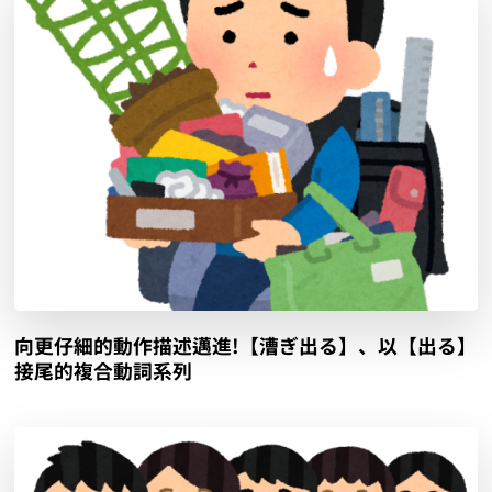
向更仔細的動作描述邁進!【漕ぎ出る】、以【出る】
接尾的複合動詞系列