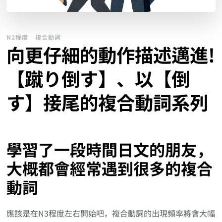
N2程度
複合動詞
向更仔細的動作描述邁進!
【蹴り倒す】、以【倒
す】接尾的複合動詞系列
學習了一段時間日文的朋友，
大概都會經常遇到很多的複合
動詞
應該是在N3程度左右開始吧，複合動詞的出現頻率將會大幅