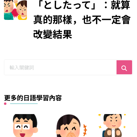
「としたって」：就算
真的那樣，也不一定會
改變結果
尋
找
什
麼？
更多的日語學習內容