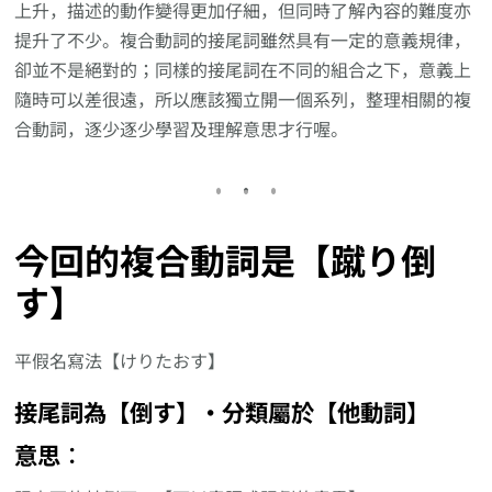
上升，描述的動作變得更加仔細，但同時了解內容的難度亦
提升了不少。複合動詞的接尾詞雖然具有一定的意義規律，
卻並不是絕對的；同樣的接尾詞在不同的組合之下，意義上
隨時可以差很遠，所以應該獨立開一個系列，整理相關的複
合動詞，逐少逐少學習及理解意思才行喔。
今回的複合動詞是【蹴り倒
す】
平假名寫法【けりたおす】
接尾詞為【倒す】‧分類屬於【他動詞】
意思︰