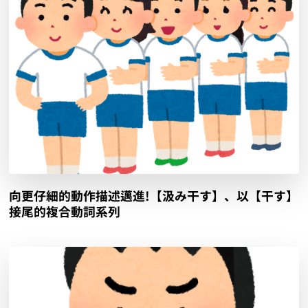
向更仔細的動作描述邁進!【汲み干す】、以【干す】
接尾的複合動詞系列