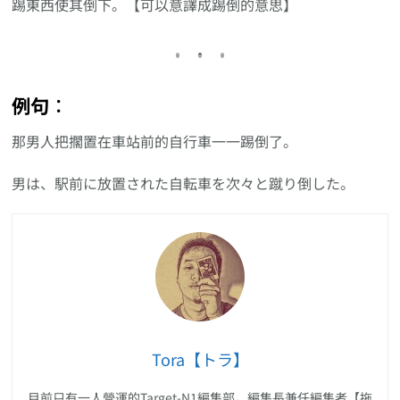
踢東西使其倒下。【可以意譯成踢倒的意思】
例句︰
那男人把擱置在車站前的自行車一一踢倒了。
男は、駅前に放置された自転車を次々と蹴り倒した。
Tora【トラ】
目前只有一人營運的Target-N1編集部，編集長兼任編集者【拖