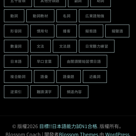
五十音順
其他分類題
副詞
助詞
動詞
動詞教材
名詞
広東語勉強
形容詞
慣用句
播客
擬態語
擬聲語
數量詞
文法
文法題
日常聽力練習
日本語
早口言葉
由閱讀開始習慣日語
複合動詞
語彙
語彙題
近義詞
逆索引
難讀漢字
頻道內容
© 版權2026
目標!!日本語能力試N1合格
. 版權所有。
Blossom Coach | 開發者
Blossom Themes
.由
WordPress
.