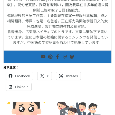
拿】。說句老實話，我沒有考到N1，因為我早在廿多年前還未轉
制前已經考取了日語1級能力。
還是現役的日語工作者，主要都是在接案一些設計與編輯，與之
相關翻譯、傳譯；也是一名爸爸，正在努力為開始學習日文的女
兒依進度，製訂獨立的教材及練習題。
香港出身、広東語ネイティブのトラです。文章は繁体字で書い
ています。主に日本語の勉強に関するコンテンツを発信してい
ますが、中国語の学習記事もあわせて執筆しています。
分享此文：
Facebook
X
Threads
LinkedIn