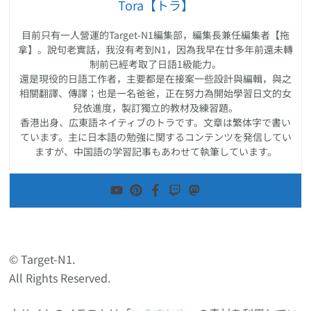
Tora【トラ】
目前只有一人營運的Target-N1編集部，編集長兼任編集者【拖
拿】。說句老實話，我沒有考到N1，因為我早在廿多年前還未轉
制前已經考取了日語1級能力。
還是現役的日語工作者，主要都是在接案一些設計與編輯，與之
相關翻譯、傳譯；也是一名爸爸，正在努力為開始學習日文的女
兒依進度，製訂獨立的教材及練習題。
香港出身、広東語ネイティブのトラです。文章は繁体字で書い
ています。主に日本語の勉強に関するコンテンツを発信してい
ますが、中国語の学習記事もあわせて執筆しています。
© Target-N1.
All Rights Reserved.