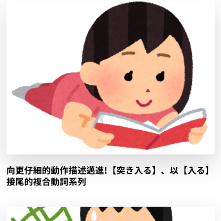
向更仔細的動作描述邁進!【突き入る】、以【入る】
接尾的複合動詞系列