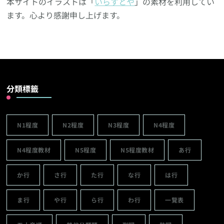
本サイトのイラストは「
いらすとや
」の素材を利用してい
ます。心より感謝申し上げます。
分類標籤
N1程度
N2程度
N3程度
N4程度
N4程度教材
N5程度
N5程度教材
あ行
か行
さ行
た行
な行
は行
ま行
や行
ら行
わ行
一覽表