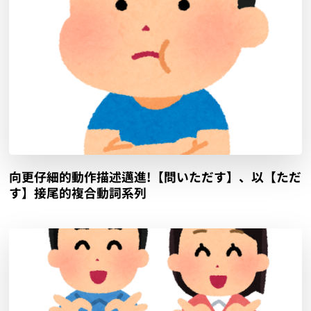
向更仔細的動作描述邁進!【問いただす】、以【ただ
す】接尾的複合動詞系列