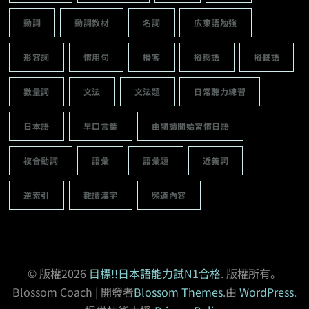
動詞
動詞教材
名詞
広東語勉強
形容詞
慣用句
播客
擬態語
擬聲語
數量詞
文法
文法題
日常聽力練習
日本語
早口言葉
由閱讀開始習慣日語
複合動詞
語彙
語彙題
近義詞
逆索引
難讀漢字
頻道內容
© 版權2026
目標!!日本語能力試N1合格
. 版權所有。
Blossom Coach | 開發者
Blossom Themes
.由
WordPress
.