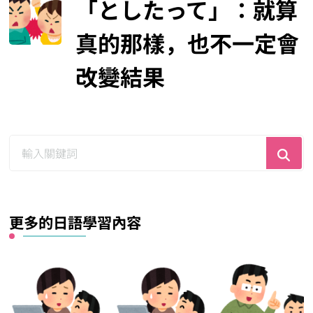
「としたって」：就算
真的那樣，也不一定會
改變結果
尋
找
什
麼？
更多的日語學習內容