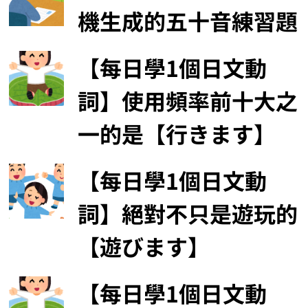
機生成的五十音練習題
【每日學1個日文動
詞】使用頻率前十大之
一的是【行きます】
【每日學1個日文動
詞】絕對不只是遊玩的
【遊びます】
【每日學1個日文動