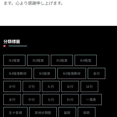
ます。心より感謝申し上げます。
分類標籤
N1程度
N2程度
N3程度
N4程度
N4程度教材
N5程度
N5程度教材
あ行
か行
さ行
た行
な行
は行
ま行
や行
ら行
わ行
一覽表
五十音順
其他分類題
副詞
助詞