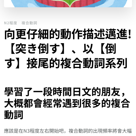
N2程度
複合動詞
向更仔細的動作描述邁進!
【突き倒す】、以【倒
す】接尾的複合動詞系列
學習了一段時間日文的朋友，
大概都會經常遇到很多的複合
動詞
應該是在N3程度左右開始吧，複合動詞的出現頻率將會大幅