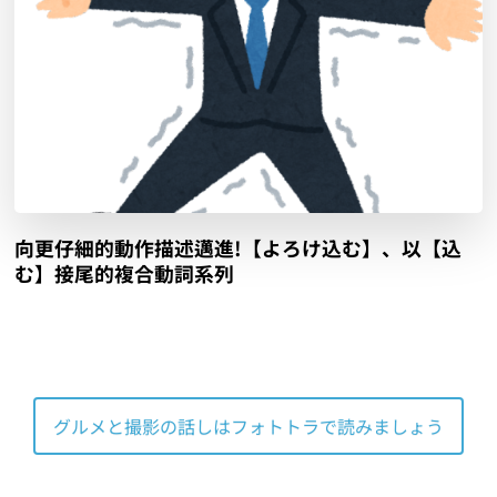
向更仔細的動作描述邁進!【よろけ込む】、以【込
む】接尾的複合動詞系列
グルメと撮影の話しはフォトトラで読みましょう