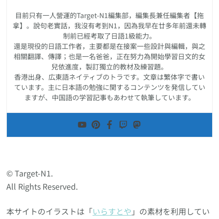
目前只有一人營運的Target-N1編集部，編集長兼任編集者【拖
拿】。說句老實話，我沒有考到N1，因為我早在廿多年前還未轉
制前已經考取了日語1級能力。
還是現役的日語工作者，主要都是在接案一些設計與編輯，與之
相關翻譯、傳譯；也是一名爸爸，正在努力為開始學習日文的女
兒依進度，製訂獨立的教材及練習題。
香港出身、広東語ネイティブのトラです。文章は繁体字で書い
ています。主に日本語の勉強に関するコンテンツを発信してい
ますが、中国語の学習記事もあわせて執筆しています。
© Target-N1.
All Rights Reserved.
本サイトのイラストは「
いらすとや
」の素材を利用してい