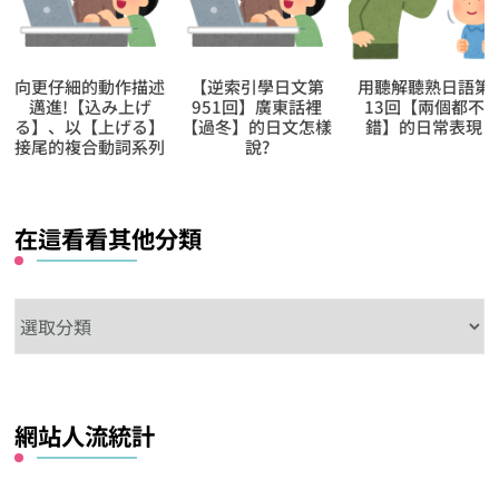
【逆索引學日文第
用聽解聽熟日語第
【逆索引學日文第
951回】廣東話裡
13回【兩個都不
690回】廣東話裡
【過冬】的日文怎樣
錯】的日常表現
【食剩】的日文怎
說?
說?
在這看看其他分類
在
這
看
看
網站人流統計
其
他
分