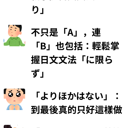
り」
不只是「A」，連
「B」也包括：輕鬆掌
握日文文法「に限ら
ず」
「よりほかはない」：
到最後真的只好這樣做