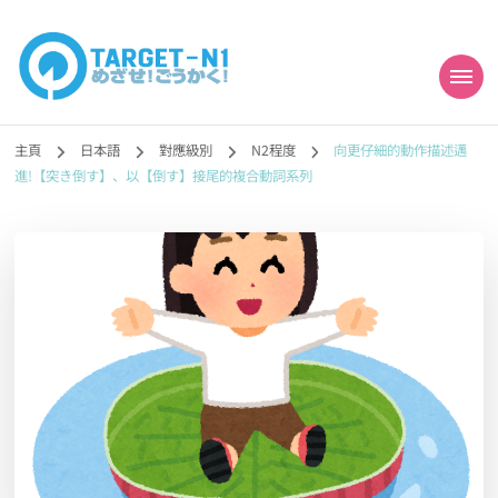
目標!!日本語能力試
真人編撰!!トラ先生的日語能力試題目練習及文法語彙課題網【中国語
勉強コンテンツも追加予定!!】
主頁
日本語
對應級別
N2程度
向更仔細的動作描述邁
N1合格
進!【突き倒す】、以【倒す】接尾的複合動詞系列