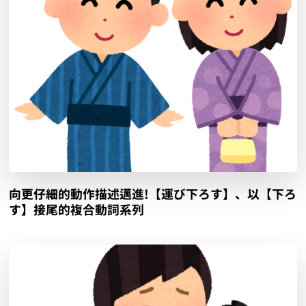
向更仔細的動作描述邁進!【運び下ろす】、以【下ろ
す】接尾的複合動詞系列