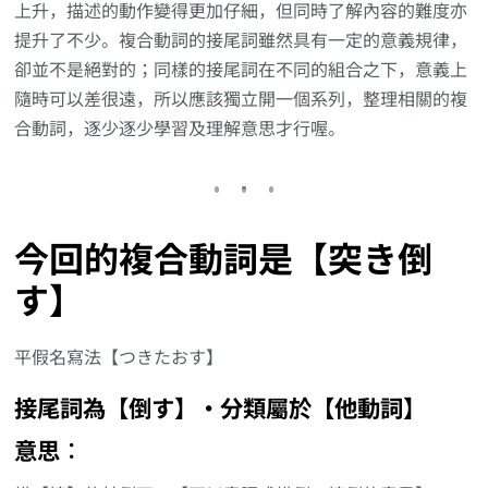
上升，描述的動作變得更加仔細，但同時了解內容的難度亦
提升了不少。複合動詞的接尾詞雖然具有一定的意義規律，
卻並不是絕對的；同樣的接尾詞在不同的組合之下，意義上
隨時可以差很遠，所以應該獨立開一個系列，整理相關的複
合動詞，逐少逐少學習及理解意思才行喔。
今回的複合動詞是【突き倒
す】
平假名寫法【つきたおす】
接尾詞為【倒す】‧分類屬於【他動詞】
意思︰