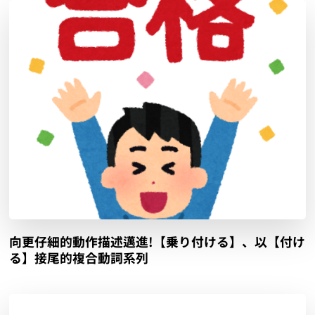
向更仔細的動作描述邁進!【乗り付ける】、以【付け
る】接尾的複合動詞系列