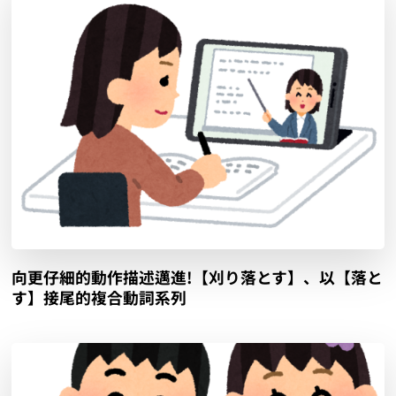
向更仔細的動作描述邁進!【刈り落とす】、以【落と
す】接尾的複合動詞系列