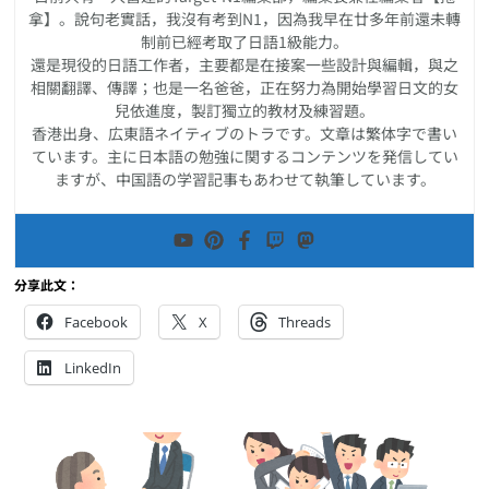
拿】。說句老實話，我沒有考到N1，因為我早在廿多年前還未轉
制前已經考取了日語1級能力。
還是現役的日語工作者，主要都是在接案一些設計與編輯，與之
相關翻譯、傳譯；也是一名爸爸，正在努力為開始學習日文的女
兒依進度，製訂獨立的教材及練習題。
香港出身、広東語ネイティブのトラです。文章は繁体字で書い
ています。主に日本語の勉強に関するコンテンツを発信してい
ますが、中国語の学習記事もあわせて執筆しています。
分享此文：
Facebook
X
Threads
LinkedIn