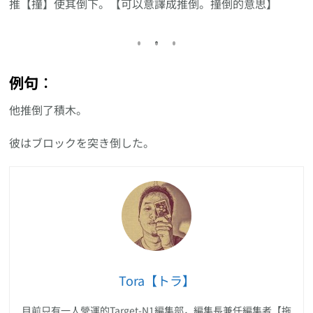
推【撞】使其倒下。【可以意譯成推倒。撞倒的意思】
例句︰
他推倒了積木。
彼はブロックを突き倒した。
Tora【トラ】
目前只有一人營運的Target-N1編集部，編集長兼任編集者【拖