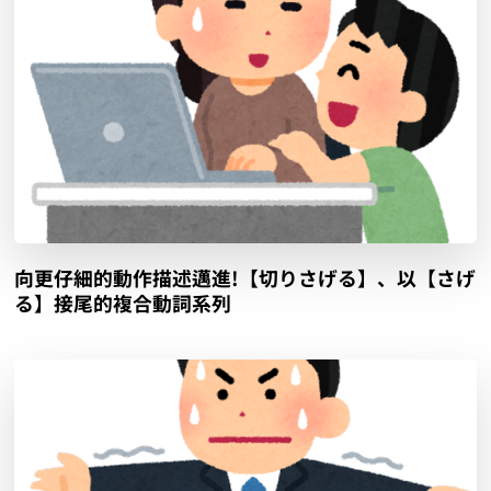
向更仔細的動作描述邁進!【切りさげる】、以【さげ
る】接尾的複合動詞系列