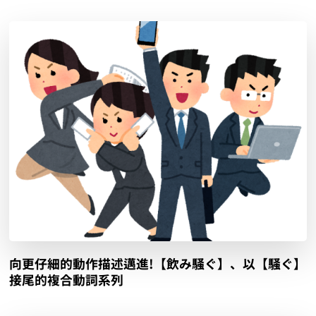
向更仔細的動作描述邁進!【飲み騒ぐ】、以【騒ぐ】
接尾的複合動詞系列