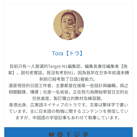
Tora【トラ】
目前只有一人營運的Target-N1編集部，編集長兼任編集者【拖
拿】。說句老實話，我沒有考到N1，因為我早在廿多年前還未轉
制前已經考取了日語1級能力。
還是現役的日語工作者，主要都是在接案一些設計與編輯，與之
相關翻譯、傳譯；也是一名爸爸，正在努力為開始學習日文的女
兒依進度，製訂獨立的教材及練習題。
香港出身、広東語ネイティブのトラです。文章は繁体字で書い
ています。主に日本語の勉強に関するコンテンツを発信してい
ますが、中国語の学習記事もあわせて執筆しています。