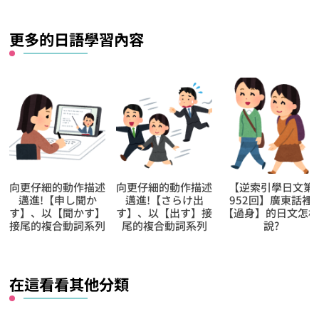
麼？
更多的日語學習內容
向更仔細的動作描述
【逆索引學日文第
用聽解聽熟日語第
邁進!【さらけ出
952回】廣東話裡
452回【台北什麼季
す】、以【出す】接
【過身】的日文怎樣
節最好？】的日常
尾的複合動詞系列
說?
現
在這看看其他分類