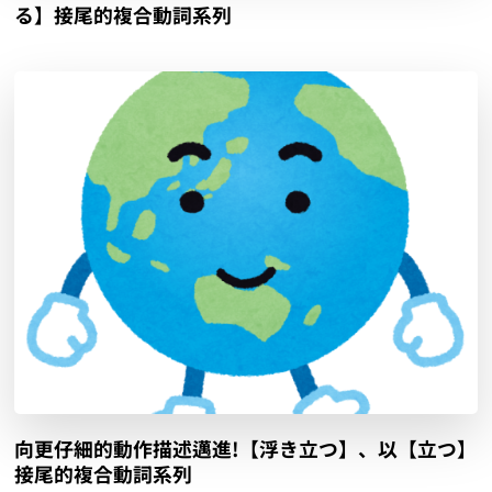
る】接尾的複合動詞系列
向更仔細的動作描述邁進!【浮き立つ】、以【立つ】
接尾的複合動詞系列