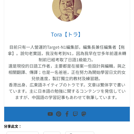
Tora【トラ】
目前只有一人營運的Target-N1編集部，編集長兼任編集者【拖
拿】。說句老實話，我沒有考到N1，因為我早在廿多年前還未轉
制前已經考取了日語1級能力。
還是現役的日語工作者，主要都是在接案一些設計與編輯，與之
相關翻譯、傳譯；也是一名爸爸，正在努力為開始學習日文的女
兒依進度，製訂獨立的教材及練習題。
香港出身、広東語ネイティブのトラです。文章は繁体字で書い
ています。主に日本語の勉強に関するコンテンツを発信してい
ますが、中国語の学習記事もあわせて執筆しています。
分享此文：