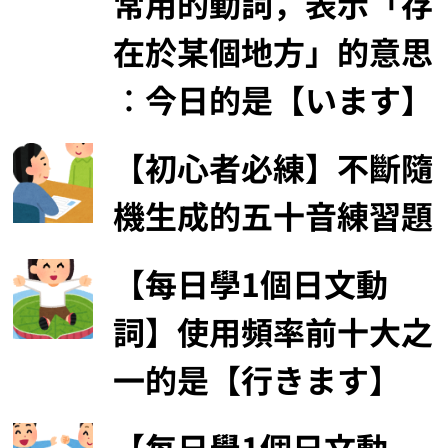
常用的動詞，表示「存
在於某個地方」的意思
︰今日的是【います】
【初心者必練】不斷隨
機生成的五十音練習題
【每日學1個日文動
詞】使用頻率前十大之
一的是【行きます】
【每日學1個日文動