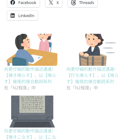
Facebook
X
Threads
LinkedIn
向更仔細的動作描述邁進!
向更仔細的動作描述邁進!
【弾き鳴らす】、以【鳴ら
【打ち鳴らす】、以【鳴ら
す】接尾的複合動詞系列
す】接尾的複合動詞系列
在「N2程度」中
在「N2程度」中
向更仔細的動作描述邁進!
【弾きこなす】、以【こな