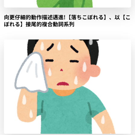
向更仔細的動作描述邁進!【落ちこぼれる】、以【こ
ぼれる】接尾的複合動詞系列