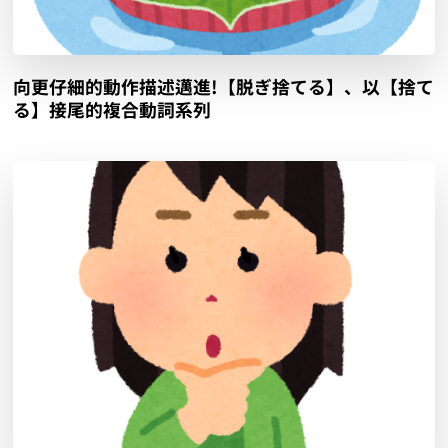
向更仔細的動作描述邁進!【脱ぎ捨てる】、以【捨て
る】接尾的複合動詞系列