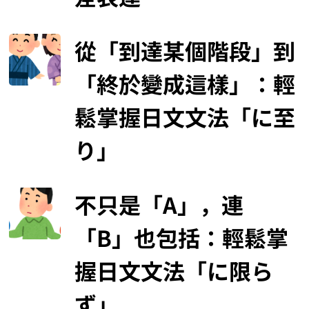
從「到達某個階段」到
「終於變成這樣」：輕
鬆掌握日文文法「に至
り」
不只是「A」，連
「B」也包括：輕鬆掌
握日文文法「に限ら
ず」