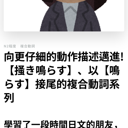
N2程度
複合動詞
向更仔細的動作描述邁進!
【掻き鳴らす】、以【鳴
らす】接尾的複合動詞系
列
學習了一段時間日文的朋友，