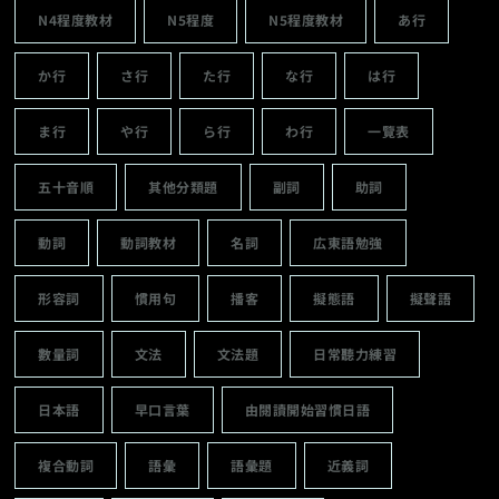
N4程度教材
N5程度
N5程度教材
あ行
か行
さ行
た行
な行
は行
ま行
や行
ら行
わ行
一覽表
五十音順
其他分類題
副詞
助詞
動詞
動詞教材
名詞
広東語勉強
形容詞
慣用句
播客
擬態語
擬聲語
數量詞
文法
文法題
日常聽力練習
日本語
早口言葉
由閱讀開始習慣日語
複合動詞
語彙
語彙題
近義詞