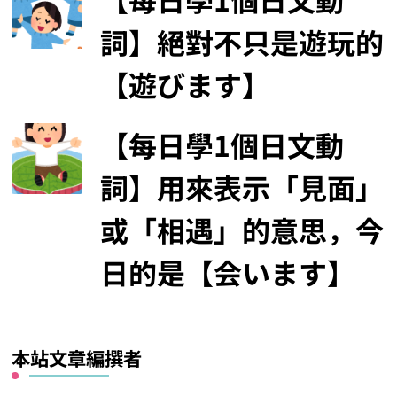
詞】絕對不只是遊玩的
【遊びます】
【每日學1個日文動
詞】用來表示「見面」
或「相遇」的意思，今
日的是【会います】
本站文章編撰者