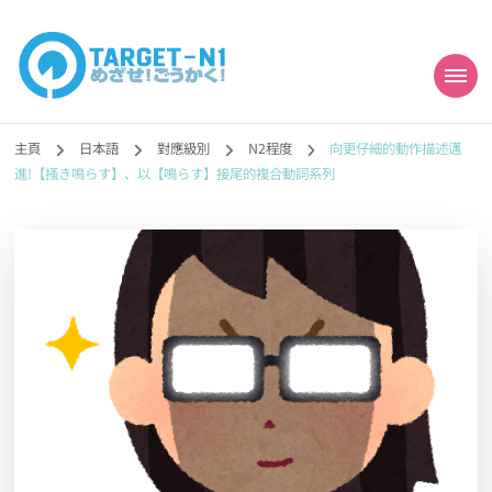
目標!!日本語能力試
真人編撰!!トラ先生的日語能力試題目練習及文法語彙課題網【中国語
勉強コンテンツも追加予定!!】
主頁
日本語
對應級別
N2程度
向更仔細的動作描述邁
N1合格
進!【掻き鳴らす】、以【鳴らす】接尾的複合動詞系列