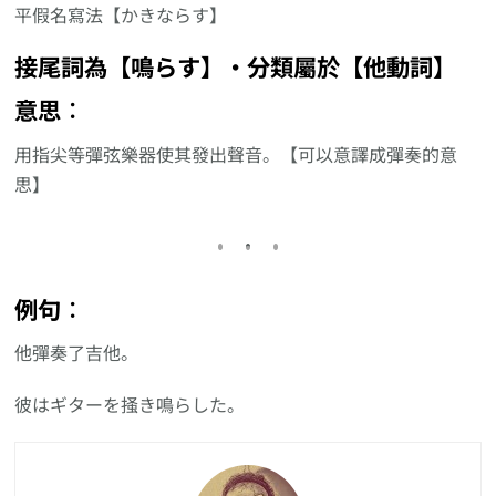
平假名寫法【かきならす】
接尾詞為【鳴らす】‧分類屬於【他動詞】
意思︰
用指尖等彈弦樂器使其發出聲音。【可以意譯成彈奏的意
思】
例句︰
他彈奏了吉他。
彼はギターを掻き鳴らした。