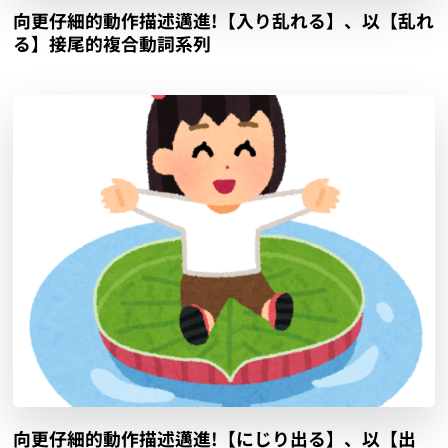
向更仔細的動作描述邁進!【入り乱れる】、以【乱れ
る】接尾的複合動詞系列
向更仔細的動作描述邁進!【にじり出る】、以【出