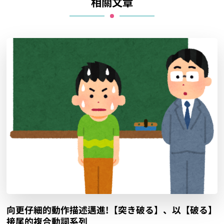
相關文章
向更仔細的動作描述邁進!【突き破る】、以【破る】
接尾的複合動詞系列