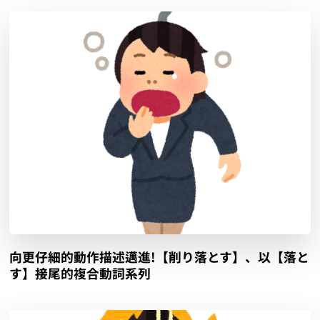
向更仔細的動作描述邁進!【削り落とす】、以【落と
す】接尾的複合動詞系列