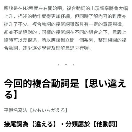
應該是在N3程度左右開始吧，複合動詞的出現頻率將會大幅
上升，描述的動作變得更加仔細，但同時了解內容的難度亦
提升了不少。複合動詞的接尾詞雖然具有一定的意義規律，
卻並不是絕對的；同樣的接尾詞在不同的組合之下，意義上
隨時可以差很遠，所以應該獨立開一個系列，整理相關的複
合動詞，逐少逐少學習及理解意思才行喔。
今回的複合動詞是【思い違え
る】
平假名寫法【おもいちがえる】
接尾詞為【違える】‧分類屬於【他動詞】