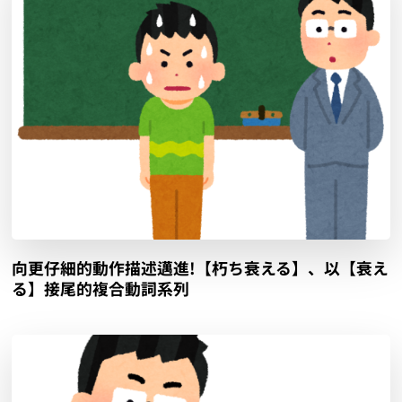
向更仔細的動作描述邁進!【朽ち衰える】、以【衰え
る】接尾的複合動詞系列