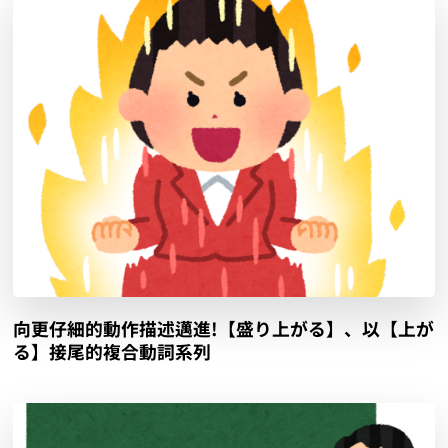
向更仔細的動作描述邁進!【盛り上がる】、以【上が
る】接尾的複合動詞系列