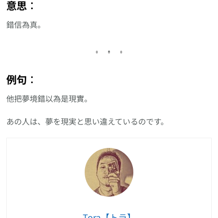
意思︰
錯信為真。
例句︰
他把夢境錯以為是現實。
あの人は、夢を現実と思い違えているのです。
Tora【トラ】