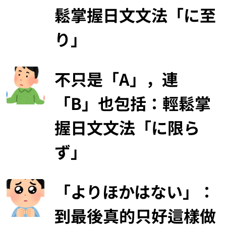
鬆掌握日文文法「に至
り」
不只是「A」，連
「B」也包括：輕鬆掌
握日文文法「に限ら
ず」
「よりほかはない」：
到最後真的只好這樣做