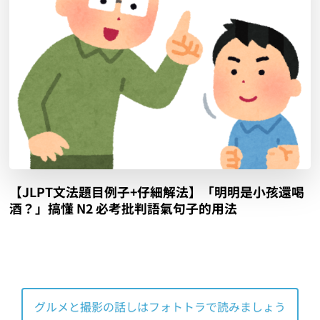
【JLPT文法題目例子+仔細解法】「明明是小孩還喝
酒？」搞懂 N2 必考批判語氣句子的用法
グルメと撮影の話しはフォトトラで読みましょう