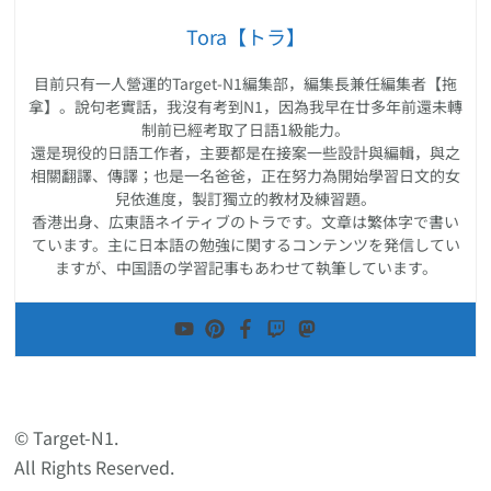
Tora【トラ】
目前只有一人營運的Target-N1編集部，編集長兼任編集者【拖
拿】。說句老實話，我沒有考到N1，因為我早在廿多年前還未轉
制前已經考取了日語1級能力。
還是現役的日語工作者，主要都是在接案一些設計與編輯，與之
相關翻譯、傳譯；也是一名爸爸，正在努力為開始學習日文的女
兒依進度，製訂獨立的教材及練習題。
香港出身、広東語ネイティブのトラです。文章は繁体字で書い
ています。主に日本語の勉強に関するコンテンツを発信してい
ますが、中国語の学習記事もあわせて執筆しています。
© Target-N1.
All Rights Reserved.