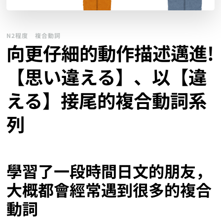
N2程度
複合動詞
向更仔細的動作描述邁進!
【思い違える】、以【違
える】接尾的複合動詞系
列
學習了一段時間日文的朋友，
大概都會經常遇到很多的複合
動詞