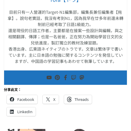
目前只有一人營運的Target-N1編集部，編集長兼任編集者【拖
拿】。說句老實話，我沒有考到N1，因為我早在廿多年前還未轉
制前已經考取了日語1級能力。
還是現役的日語工作者，主要都是在接案一些設計與編輯，與之
相關翻譯、傳譯；也是一名爸爸，正在努力為開始學習日文的女
兒依進度，製訂獨立的教材及練習題。
香港出身、広東語ネイティブのトラです。文章は繁体字で書い
ています。主に日本語の勉強に関するコンテンツを発信してい
ますが、中国語の学習記事もあわせて執筆しています。
分享此文：
Facebook
X
Threads
LinkedIn