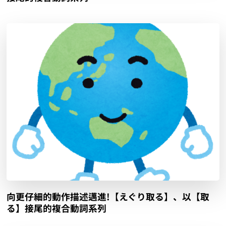
向更仔細的動作描述邁進!【えぐり取る】、以【取
る】接尾的複合動詞系列