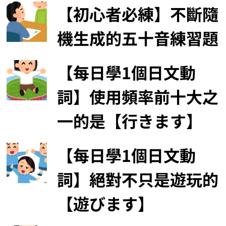
【初心者必練】不斷隨
機生成的五十音練習題
【每日學1個日文動
詞】使用頻率前十大之
一的是【行きます】
【每日學1個日文動
詞】絕對不只是遊玩的
【遊びます】