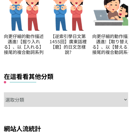
向更仔細的動作描述
【逆索引學日文第
向更仔細的動作描
邁進!【掘り入れ
1455回】廣東話裡
邁進!【取り替え
る】、以【入れる】
【磨】的日文怎樣
る】、以【替える
接尾的複合動詞系列
說?
接尾的複合動詞系
在這看看其他分類
在
這
看
看
網站人流統計
其