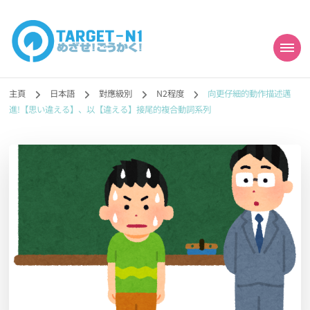
目標!!日本語能力試
真人編撰!!トラ先生的日語能力試題目練習及文法語彙課題網【中国語
勉強コンテンツも追加予定!!】
主頁
日本語
對應級別
N2程度
向更仔細的動作描述邁
N1合格
進!【思い違える】、以【違える】接尾的複合動詞系列