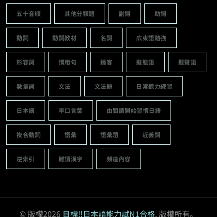
五十音順
其他分類題
副詞
助詞
動詞
動詞教材
名詞
広東語勉強
形容詞
慣用句
播客
擬態語
擬聲語
數量詞
文法
文法題
日常聽力練習
日本語
早口言葉
由閱讀開始習慣日語
複合動詞
語彙
語彙題
近義詞
逆索引
難讀漢字
頻道內容
© 版權2026
目標!!日本語能力試N1合格
. 版權所有。