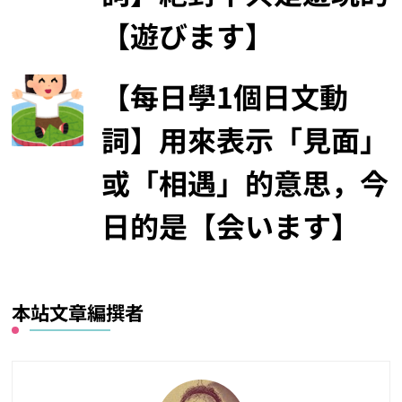
【遊びます】
【每日學1個日文動
詞】用來表示「見面」
或「相遇」的意思，今
日的是【会います】
本站文章編撰者