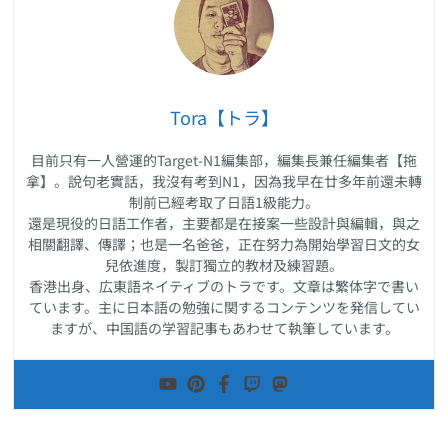
Tora【トラ】
目前只有一人營運的Target-N1編集部，編集長兼任編集者【拖
拿】。說句老實話，我沒有考到N1，因為我早在廿多年前還未轉
制前已經考取了日語1級能力。
還是現役的日語工作者，主要都是在接案一些設計與編輯，與之
相關翻譯、傳譯；也是一名爸爸，正在努力為開始學習日文的女
兒依進度，製訂獨立的教材及練習題。
香港出身、広東語ネイティブのトラです。文章は繁体字で書い
ています。主に日本語の勉強に関するコンテンツを発信してい
ますが、中国語の学習記事もあわせて執筆しています。