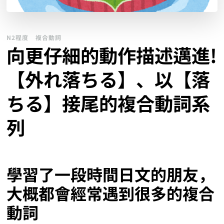
N2程度
複合動詞
向更仔細的動作描述邁進!
【外れ落ちる】、以【落
ちる】接尾的複合動詞系
列
學習了一段時間日文的朋友，
大概都會經常遇到很多的複合
動詞