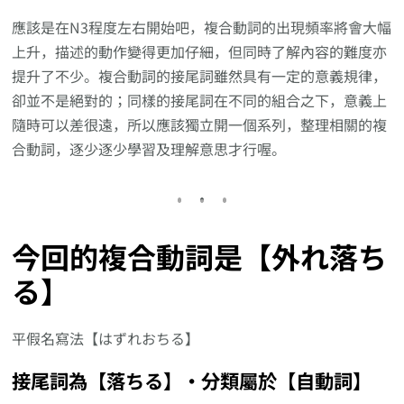
應該是在N3程度左右開始吧，複合動詞的出現頻率將會大幅
上升，描述的動作變得更加仔細，但同時了解內容的難度亦
提升了不少。複合動詞的接尾詞雖然具有一定的意義規律，
卻並不是絕對的；同樣的接尾詞在不同的組合之下，意義上
隨時可以差很遠，所以應該獨立開一個系列，整理相關的複
合動詞，逐少逐少學習及理解意思才行喔。
今回的複合動詞是【外れ落ち
る】
平假名寫法【はずれおちる】
接尾詞為【落ちる】‧分類屬於【自動詞】