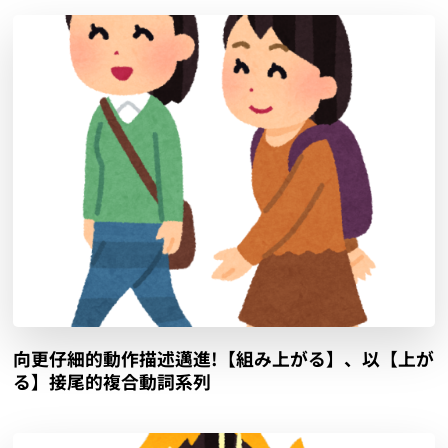
向更仔細的動作描述邁進!【組み上がる】、以【上が
る】接尾的複合動詞系列