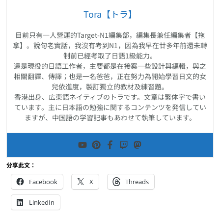
Tora【トラ】
目前只有一人營運的Target-N1編集部，編集長兼任編集者【拖
拿】。說句老實話，我沒有考到N1，因為我早在廿多年前還未轉
制前已經考取了日語1級能力。
還是現役的日語工作者，主要都是在接案一些設計與編輯，與之
相關翻譯、傳譯；也是一名爸爸，正在努力為開始學習日文的女
兒依進度，製訂獨立的教材及練習題。
香港出身、広東語ネイティブのトラです。文章は繁体字で書い
ています。主に日本語の勉強に関するコンテンツを発信してい
ますが、中国語の学習記事もあわせて執筆しています。
分享此文：
Facebook
X
Threads
LinkedIn