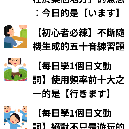
︰今日的是【います】
【初心者必練】不斷隨
機生成的五十音練習題
【每日學1個日文動
詞】使用頻率前十大之
一的是【行きます】
【每日學1個日文動
詞】絕對不只是遊玩的