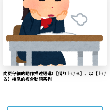
向更仔細的動作描述邁進!【借り上げる】、以【上げ
る】接尾的複合動詞系列