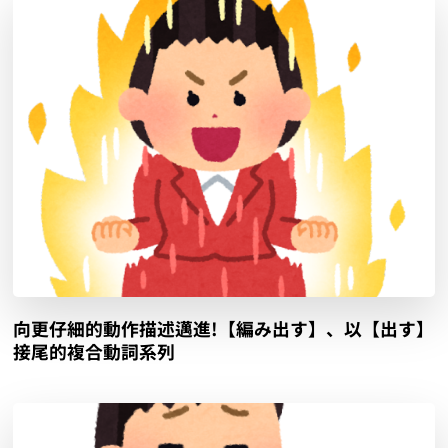
向更仔細的動作描述邁進!【編み出す】、以【出す】
接尾的複合動詞系列