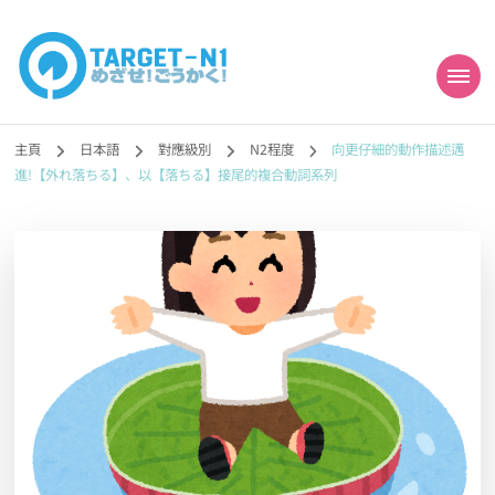
目標!!日本語能力試
真人編撰!!トラ先生的日語能力試題目練習及文法語彙課題網【中国語
勉強コンテンツも追加予定!!】
主頁
日本語
對應級別
N2程度
向更仔細的動作描述邁
N1合格
進!【外れ落ちる】、以【落ちる】接尾的複合動詞系列