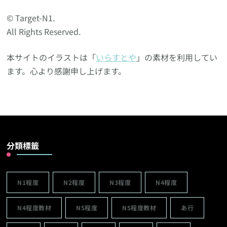
© Target-N1.
All Rights Reserved.
本サイトのイラストは「
いらすとや
」の素材を利用してい
ます。心より感謝申し上げます。
分類標籤
N1程度
N2程度
N3程度
N4程度
N4程度教材
N5程度
N5程度教材
あ行