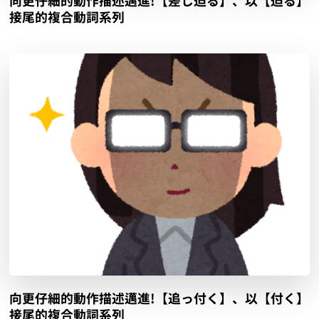
向更仔細的動作描述邁進!【差し迫る】、以【迫る】
接尾的複合動詞系列
向更仔細的動作描述邁進!【追っ付く】、以【付く】
接尾的複合動詞系列