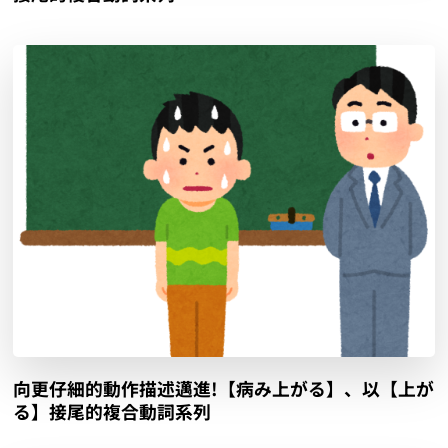
向更仔細的動作描述邁進!【病み上がる】、以【上が
る】接尾的複合動詞系列