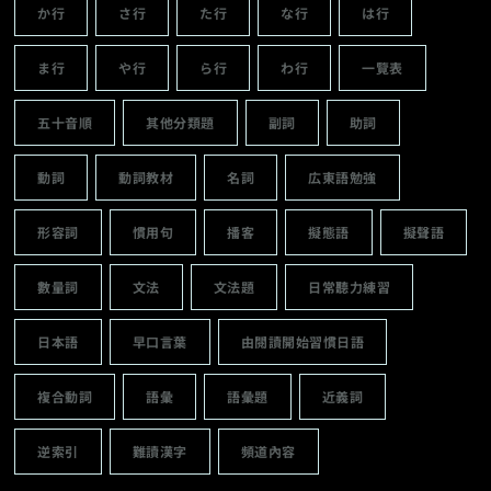
か行
さ行
た行
な行
は行
ま行
や行
ら行
わ行
一覽表
五十音順
其他分類題
副詞
助詞
動詞
動詞教材
名詞
広東語勉強
形容詞
慣用句
播客
擬態語
擬聲語
數量詞
文法
文法題
日常聽力練習
日本語
早口言葉
由閱讀開始習慣日語
複合動詞
語彙
語彙題
近義詞
逆索引
難讀漢字
頻道內容