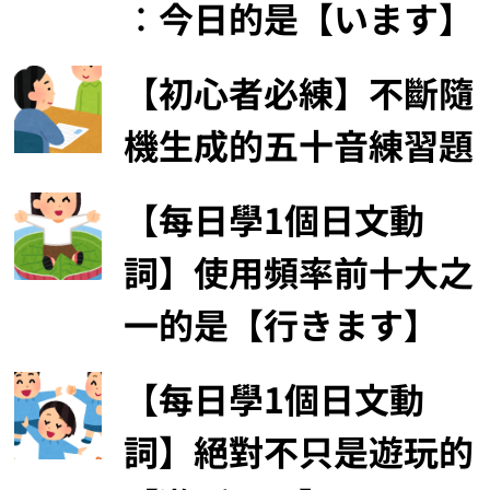
︰今日的是【います】
【初心者必練】不斷隨
機生成的五十音練習題
【每日學1個日文動
詞】使用頻率前十大之
一的是【行きます】
【每日學1個日文動
詞】絕對不只是遊玩的