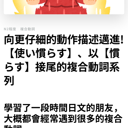
N2程度
複合動詞
向更仔細的動作描述邁進!
【使い慣らす】、以【慣
らす】接尾的複合動詞系
列
學習了一段時間日文的朋友，
大概都會經常遇到很多的複合