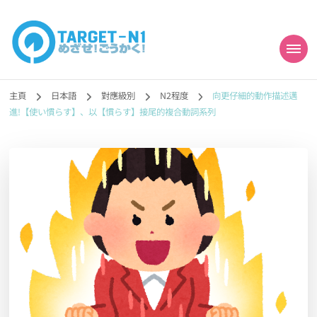
目標!!日本語能力試
真人編撰!!トラ先生的日語能力試題目練習及文法語彙課題網【中国語
勉強コンテンツも追加予定!!】
主頁
日本語
對應級別
N2程度
向更仔細的動作描述邁
N1合格
進!【使い慣らす】、以【慣らす】接尾的複合動詞系列