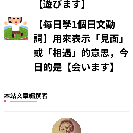
【遊びます】
【每日學1個日文動
詞】用來表示「見面」
或「相遇」的意思，今
日的是【会います】
本站文章編撰者