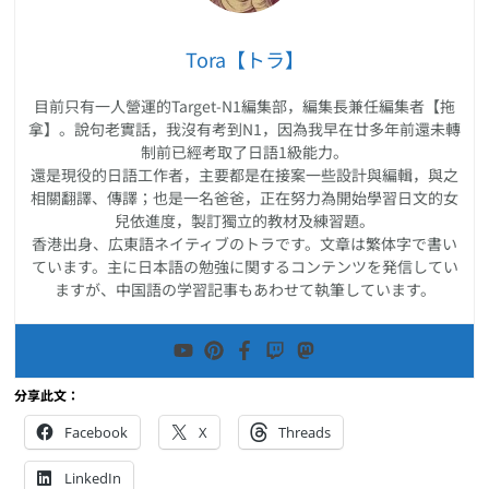
Tora【トラ】
目前只有一人營運的Target-N1編集部，編集長兼任編集者【拖
拿】。說句老實話，我沒有考到N1，因為我早在廿多年前還未轉
制前已經考取了日語1級能力。
還是現役的日語工作者，主要都是在接案一些設計與編輯，與之
相關翻譯、傳譯；也是一名爸爸，正在努力為開始學習日文的女
兒依進度，製訂獨立的教材及練習題。
香港出身、広東語ネイティブのトラです。文章は繁体字で書い
ています。主に日本語の勉強に関するコンテンツを発信してい
ますが、中国語の学習記事もあわせて執筆しています。
分享此文：
Facebook
X
Threads
LinkedIn