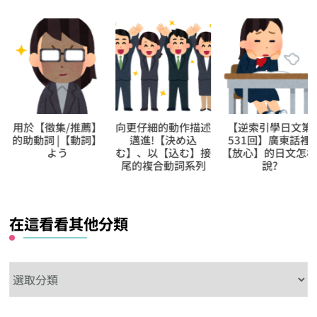
用於【徵集/推薦】
向更仔細的動作描述
【逆索引學日文第
的助動詞 |【動詞】
邁進!【決め込
531回】廣東話裡
よう
む】、以【込む】接
【放心】的日文怎
尾的複合動詞系列
說?
在這看看其他分類
在
這
看