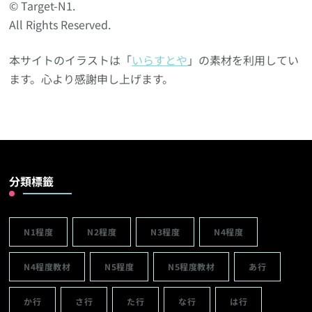
© Target-N1.
All Rights Reserved.
本サイトのイラストは「
いらすとや
」の素材を利用してい
ます。心より感謝申し上げます。
分類標籤
N1程度
N2程度
N3程度
N4程度
N4程度教材
N5程度
N5程度教材
あ行
か行
さ行
た行
な行
は行