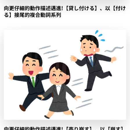
向更仔細的動作描述邁進!【貸し付ける】、以【付け
る】接尾的複合動詞系列
向更仔細的動作描述邁進!【売り崩す】、以【崩す】