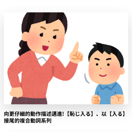
向更仔細的動作描述邁進!【恥じ入る】、以【入る】
接尾的複合動詞系列