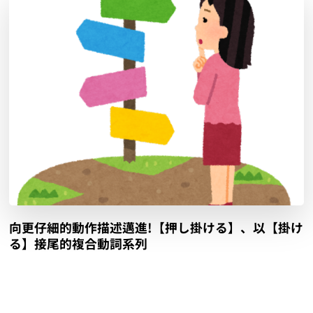
向更仔細的動作描述邁進!【押し掛ける】、以【掛け
る】接尾的複合動詞系列