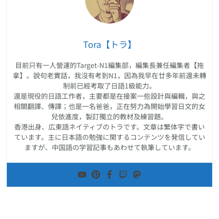
Tora【トラ】
目前只有一人營運的Target-N1編集部，編集長兼任編集者【拖
拿】。說句老實話，我沒有考到N1，因為我早在廿多年前還未轉
制前已經考取了日語1級能力。
還是現役的日語工作者，主要都是在接案一些設計與編輯，與之
相關翻譯、傳譯；也是一名爸爸，正在努力為開始學習日文的女
兒依進度，製訂獨立的教材及練習題。
香港出身、広東語ネイティブのトラです。文章は繁体字で書い
ています。主に日本語の勉強に関するコンテンツを発信してい
ますが、中国語の学習記事もあわせて執筆しています。