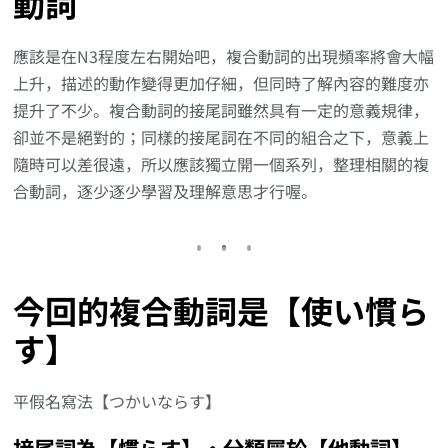
動詞
應該是在N3程度左右開始吧，複合動詞的出現頻率將會大幅
上升，描述的動作變得更加仔細，但同時了解內容的難度亦
提升了不少。複合動詞的接尾詞雖然具有一定的意義規律，
卻並不是絕對的；同樣的接尾詞在不同的組合之下，意義上
隨時可以差很遠，所以應該獨立開一個系列，整理相關的複
合動詞，逐少逐少學習及理解意思才行喔。
今回的複合動詞是【使い慣ら
す】
平假名寫法【つかいならす】
接尾詞為【慣らす】‧分類屬於【他動詞】