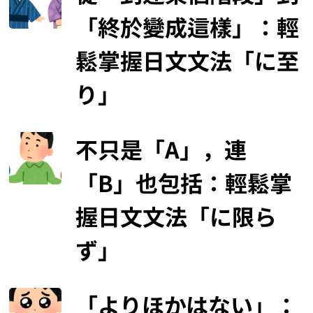
「終於變成這樣」：輕
鬆掌握日文文法「に至
り」
不只是「A」，連
「B」也包括：輕鬆掌
握日文文法「に限ら
ず」
「よりほかはない」：