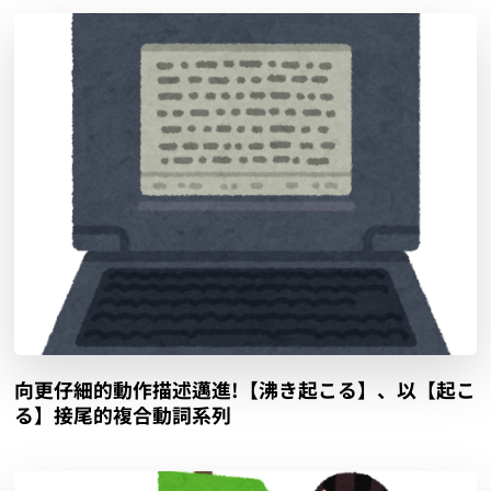
向更仔細的動作描述邁進!【沸き起こる】、以【起こ
る】接尾的複合動詞系列