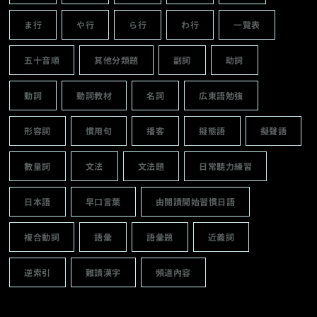
ま行
や行
ら行
わ行
一覽表
五十音順
其他分類題
副詞
助詞
動詞
動詞教材
名詞
広東語勉強
形容詞
慣用句
播客
擬態語
擬聲語
數量詞
文法
文法題
日常聽力練習
日本語
早口言葉
由閱讀開始習慣日語
複合動詞
語彙
語彙題
近義詞
逆索引
難讀漢字
頻道內容