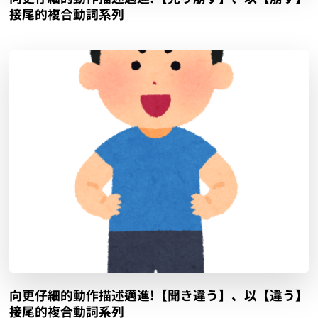
接尾的複合動詞系列
向更仔細的動作描述邁進!【聞き違う】、以【違う】
接尾的複合動詞系列