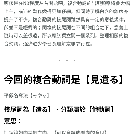
應該是在N3程度左右開始吧，複合動詞的出現頻率將會大幅
上升，描述的動作變得更加仔細，但同時了解內容的難度亦
提升了不少。複合動詞的接尾詞雖然具有一定的意義規律，
卻並不是絕對的；同樣的接尾詞在不同的組合之下，意義上
隨時可以差很遠，所以應該獨立開一個系列，整理相關的複
合動詞，逐少逐少學習及理解意思才行喔。
今回的複合動詞是【見遣る】
平假名寫法【みやる】
接尾詞為【遣る】‧分類屬於【他動詞】
意思︰
把視線朝向某個方向。【可以意譯成看向的意思】