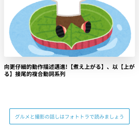
向更仔細的動作描述邁進!【煮え上がる】、以【上が
る】接尾的複合動詞系列
グルメと撮影の話しはフォトトラで読みましょう