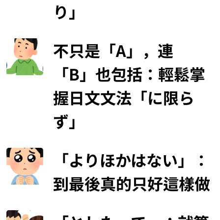
り」
不只是「A」，連
「B」也包括：輕鬆掌
握日文文法「に限ら
ず」
「よりほかはない」：
到最後真的只好這樣做