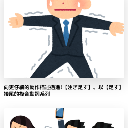
向更仔細的動作描述邁進!【注ぎ足す】、以【足す】
接尾的複合動詞系列