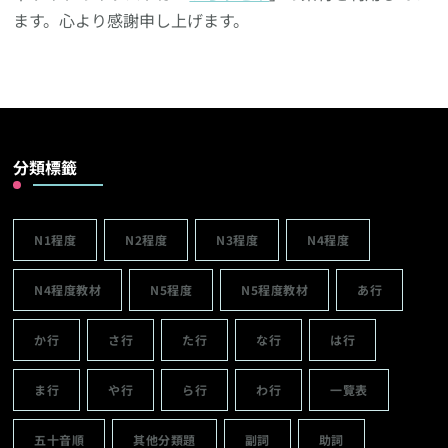
ます。心より感謝申し上げます。
分類標籤
N1程度
N2程度
N3程度
N4程度
N4程度教材
N5程度
N5程度教材
あ行
か行
さ行
た行
な行
は行
ま行
や行
ら行
わ行
一覽表
五十音順
其他分類題
副詞
助詞