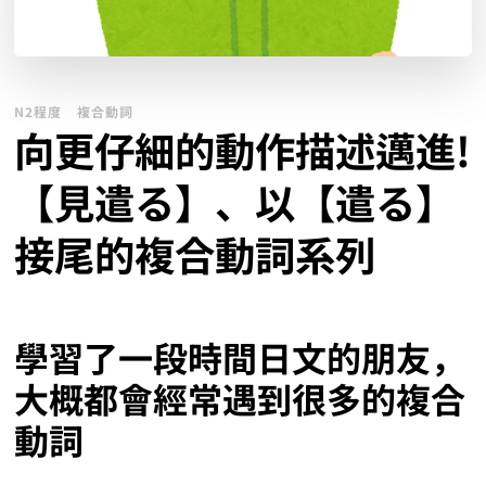
N2程度
複合動詞
向更仔細的動作描述邁進!
【見遣る】、以【遣る】
接尾的複合動詞系列
學習了一段時間日文的朋友，
大概都會經常遇到很多的複合
動詞