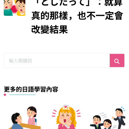
「としたって」：就算
真的那樣，也不一定會
改變結果
尋
找
什
麼？
更多的日語學習內容