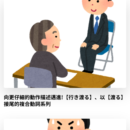
向更仔細的動作描述邁進!【行き渡る】、以【渡る】
接尾的複合動詞系列