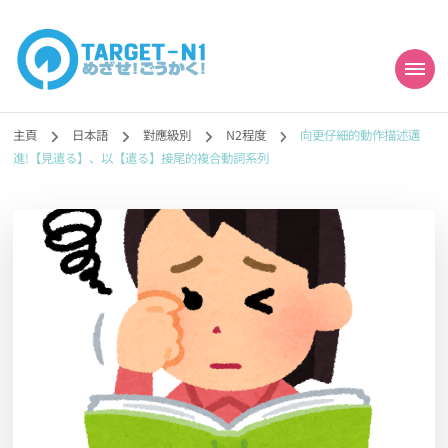
目標!!日本語能力試
真人編撰!!トラ先生的日語能力試題目練習及文法語彙課題網【中国語
勉強コンテンツも追加予定!!】
主頁
日本語
對應級別
N2程度
向更仔細的動作描述邁
N1合格
進!【見遣る】、以【遣る】接尾的複合動詞系列