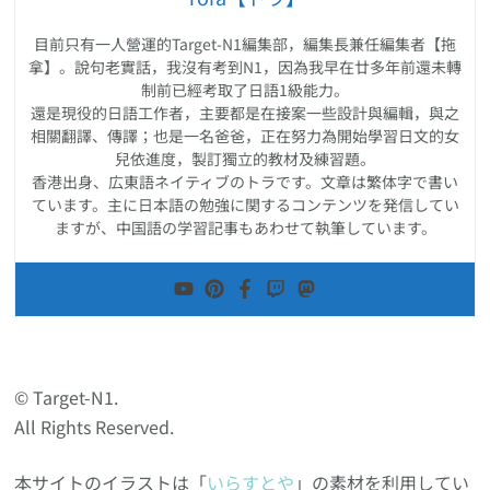
目前只有一人營運的Target-N1編集部，編集長兼任編集者【拖
拿】。說句老實話，我沒有考到N1，因為我早在廿多年前還未轉
制前已經考取了日語1級能力。
還是現役的日語工作者，主要都是在接案一些設計與編輯，與之
相關翻譯、傳譯；也是一名爸爸，正在努力為開始學習日文的女
兒依進度，製訂獨立的教材及練習題。
香港出身、広東語ネイティブのトラです。文章は繁体字で書い
ています。主に日本語の勉強に関するコンテンツを発信してい
ますが、中国語の学習記事もあわせて執筆しています。
© Target-N1.
All Rights Reserved.
本サイトのイラストは「
いらすとや
」の素材を利用してい