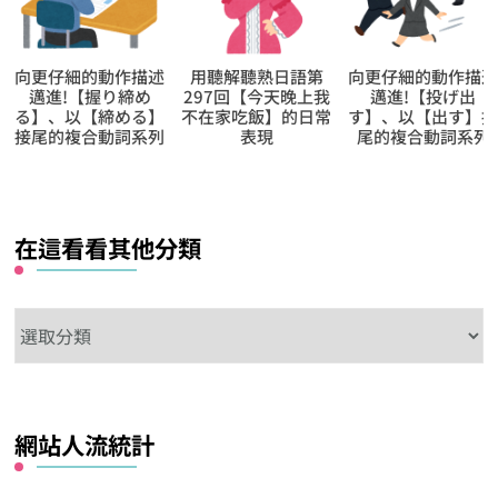
用聽解聽熟日語第
向更仔細的動作描述
向更仔細的動作描
297回【今天晚上我
邁進!【投げ出
邁進!【さまよい込
不在家吃飯】的日常
す】、以【出す】接
む】、以【込む】
表現
尾的複合動詞系列
尾的複合動詞系列
在這看看其他分類
在
這
看
看
網站人流統計
其
他