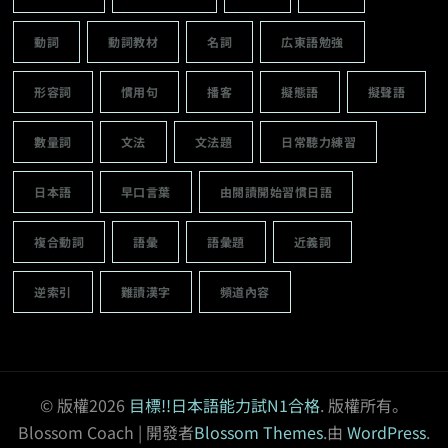
動詞
動詞教材
名詞
広東語勉強
形容詞
慣用句
播客
擬態語
擬聲語
數量詞
文法
文法題
日常聽力練習
日本語
早口言葉
由閱讀開始習慣日語
複合動詞
語彙
語彙題
近義詞
逆索引
難讀漢字
頻道內容
© 版權2026
目標!!日本語能力試N1合格
. 版權所有。
Blossom Coach | 開發者
Blossom Themes
.由
WordPress
.