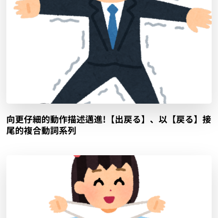
向更仔細的動作描述邁進!【出戻る】、以【戻る】接
尾的複合動詞系列