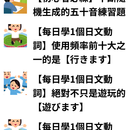
機生成的五十音練習題
【每日學1個日文動
詞】使用頻率前十大之
一的是【行きます】
【每日學1個日文動
詞】絕對不只是遊玩的
【遊びます】
【每日學1個日文動