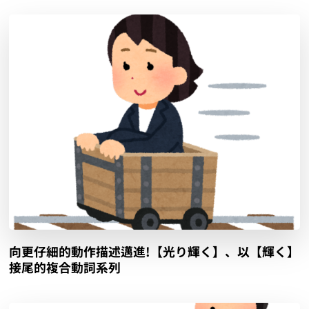
向更仔細的動作描述邁進!【光り輝く】、以【輝く】
接尾的複合動詞系列