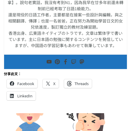
拿】。說句老實話，我沒有考到N1，因為我早在廿多年前還未轉
制前已經考取了日語1級能力。
還是現役的日語工作者，主要都是在接案一些設計與編輯，與之
相關翻譯、傳譯；也是一名爸爸，正在努力為開始學習日文的女
兒依進度，製訂獨立的教材及練習題。
香港出身、広東語ネイティブのトラです。文章は繁体字で書い
ています。主に日本語の勉強に関するコンテンツを発信してい
ますが、中国語の学習記事もあわせて執筆しています。
分享此文：
Facebook
X
Threads
LinkedIn