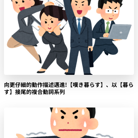
向更仔細的動作描述邁進!【嘆き暮らす】、以【暮ら
す】接尾的複合動詞系列