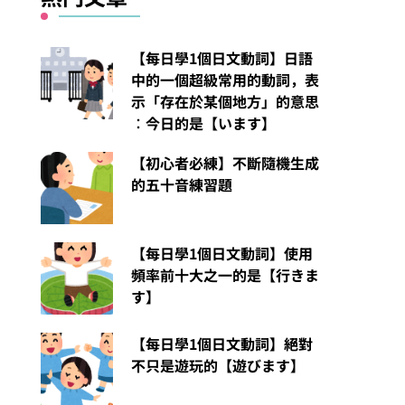
【每日學1個日文動詞】日語
中的一個超級常用的動詞，表
示「存在於某個地方」的意思
︰今日的是【います】
【初心者必練】不斷隨機生成
的五十音練習題
【每日學1個日文動詞】使用
頻率前十大之一的是【行きま
す】
【每日學1個日文動詞】絕對
不只是遊玩的【遊びます】