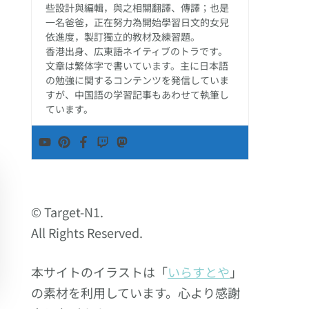
些設計與編輯，與之相關翻譯、傳譯；也是
一名爸爸，正在努力為開始學習日文的女兒
依進度，製訂獨立的教材及練習題。
香港出身、広東語ネイティブのトラです。
文章は繁体字で書いています。主に日本語
の勉強に関するコンテンツを発信していま
すが、中国語の学習記事もあわせて執筆し
ています。
© Target-N1.
All Rights Reserved.
本サイトのイラストは「
いらすとや
」
の素材を利用しています。心より感謝