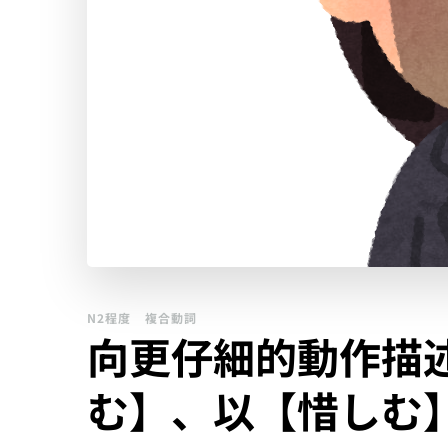
N2程度
複合動詞
向更仔細的動作描
む】、以【惜しむ