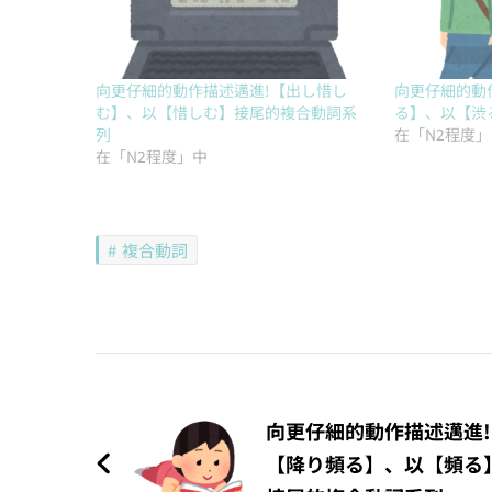
向更仔細的動作描述邁進!【出し惜し
向更仔細的動
む】、以【惜しむ】接尾的複合動詞系
る】、以【渋
列
在「N2程度
在「N2程度」中
複合動詞
文
章
向更仔細的動作描述邁進!
導
【降り頻る】、以【頻る