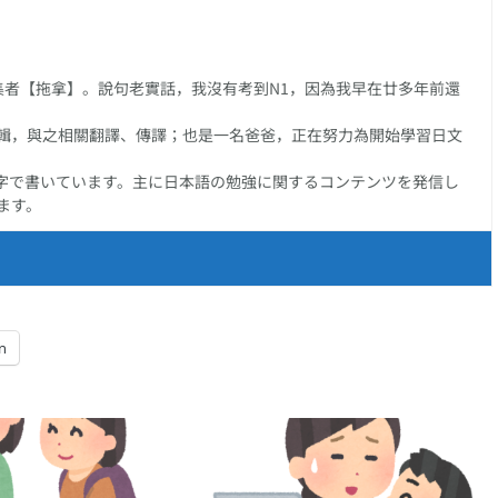
任編集者【拖拿】。說句老實話，我沒有考到N1，因為我早在廿多年前還
輯，與之相關翻譯、傳譯；也是一名爸爸，正在努力為開始學習日文
字で書いています。主に日本語の勉強に関するコンテンツを発信し
ます。
n