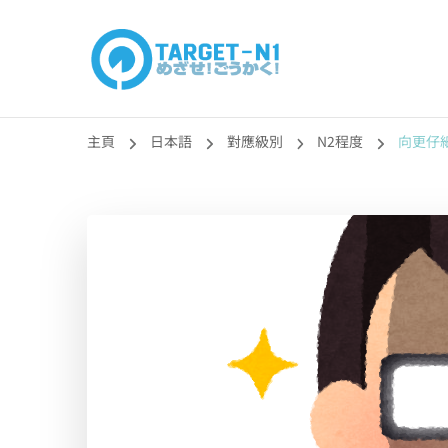
目標!!日本語能力
真人編撰!!トラ先生的日語能力試題目練習及文法語彙課題
主頁
日本語
對應級別
N2程度
向更仔