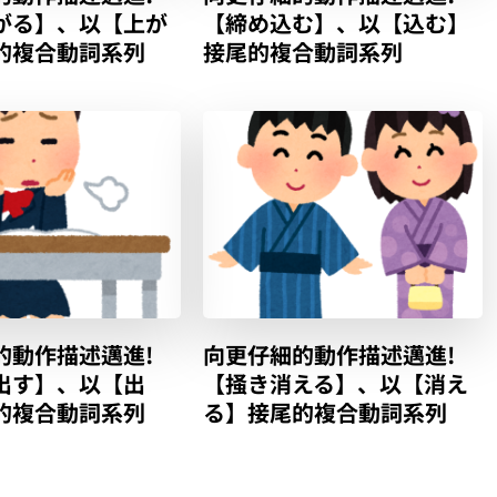
がる】、以【上が
【締め込む】、以【込む】
的複合動詞系列
接尾的複合動詞系列
的動作描述邁進!
向更仔細的動作描述邁進!
出す】、以【出
【掻き消える】、以【消え
的複合動詞系列
る】接尾的複合動詞系列