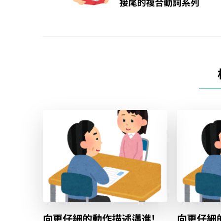
接尾的複合動詞系列
覽
向更仔細的動作描述邁進!
向更仔細