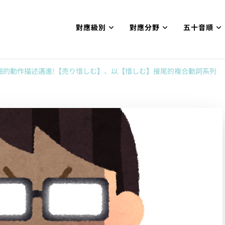
對應級別
對應分野
五十音順
試N1合格
網【中国語勉強コンテンツも追加予定!!】
細的動作描述邁進!【売り惜しむ】、以【惜しむ】接尾的複合動詞系列