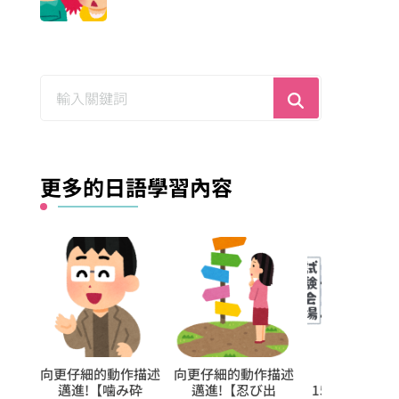
尋
找
什
麼？
更多的日語學習內容
作描述
【逆索引學日文第
【逆索引學日文第
向更仔細的動
出
1521回】廣東話裡
494回】廣東話裡
邁進!【落ち