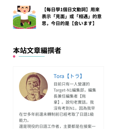
【每日學1個日文動詞】用來
表示「見面」或「相遇」的意
思，今日的是【会います】
本站文章編撰者
Tora【トラ】
目前只有一人營運的
Target-N1編集部，編集
長兼任編集者【拖
拿】。說句老實話，我
沒有考到N1，因為我早
在廿多年前還未轉制前已經考取了日語1級
能力。
還是現役的日語工作者，主要都是在接案一