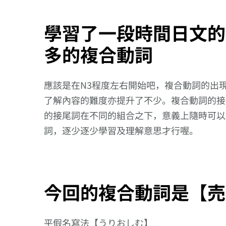
學習了一段時間日文的
多的複合動詞
應該是在N3程度左右開始吧，複合動詞的出
了解內容的難度亦提升了不少。複合動詞的接
的接尾詞在不同的組合之下，意義上隨時可以
詞，逐少逐少學習及理解意思才行喔。
今回的複合動詞是【売
【逆索引學日
194回】廣東
平假名寫法【うりおしむ】