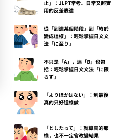
止」：JLPT常考、日常又超實
用的反差表達
從「到達某個階段」到「終於
變成這樣」：輕鬆掌握日文文
法「に至り」
不只是「A」，連「B」也包
括：輕鬆掌握日文文法「に限
らず」
「よりほかはない」：到最後
真的只好這樣做
「としたって」：就算真的那
樣，也不一定會改變結果