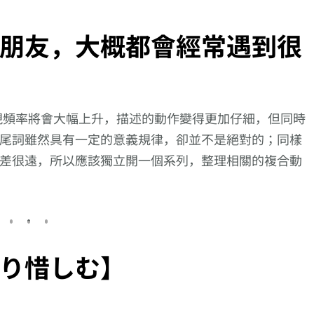
朋友，大概都會經常遇到很
現頻率將會大幅上升，描述的動作變得更加仔細，但同時
尾詞雖然具有一定的意義規律，卻並不是絕對的；同樣
差很遠，所以應該獨立開一個系列，整理相關的複合動
り惜しむ】
文第
【逆索引學日文第
向更仔細的動作描述
向更仔細的動
話裡
654回】廣東話裡
邁進!【噛み砕
邁進!【忍び