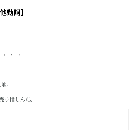
怎樣
【訂位】的日文怎樣
く】、以【砕く】接
る】、以【出
說?
尾的複合動詞系列
尾的複合動詞
他動詞】
土地。
売り惜しんだ。