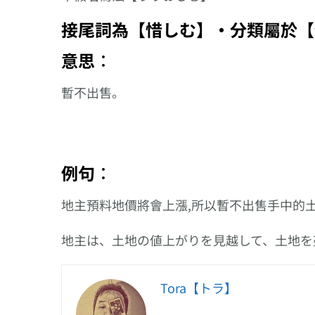
【打理】的日文
說?
接尾詞為【惜しむ】‧分類屬於【
意思︰
暫不出售。
例句︰
地主預料地價將會上漲,所以暫不出售手中的
地主は、土地の値上がりを見越して、土地を
Tora【トラ】