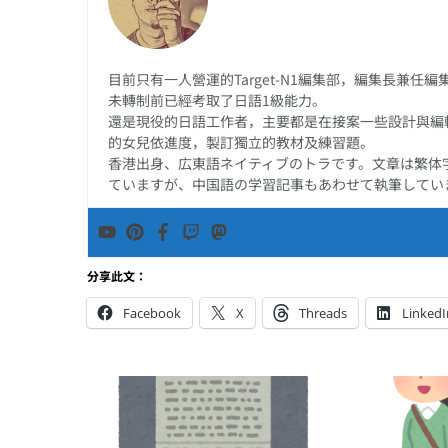
目前只有一人營運的Target-N1編集部，編集長兼
未轉制前已經考取了日語1級能力。
還是現役的日語工作者，主要都是在接案一些設計與編
的女兒依進度，製訂獨立的教材及練習題。
香港出身、広東語ネイティブのトラです。文章は繁体
ていますが、中国語の学習記事もあわせて執筆してい
分享此文：
Facebook
X
Threads
LinkedI