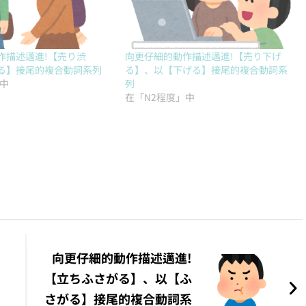
作描述邁進!【売り渋
向更仔細的動作描述邁進!【売り下げ
る】接尾的複合動詞系列
る】、以【下げる】接尾的複合動詞系
」中
列
在「N2程度」中
向更仔細的動作描述邁進!
【立ちふさがる】、以【ふ
】
さがる】接尾的複合動詞系