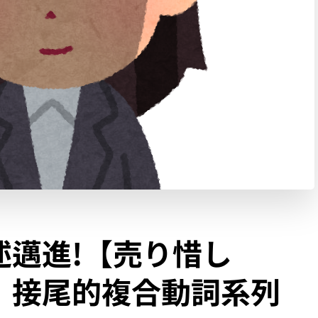
述邁進!【売り惜し
】接尾的複合動詞系列