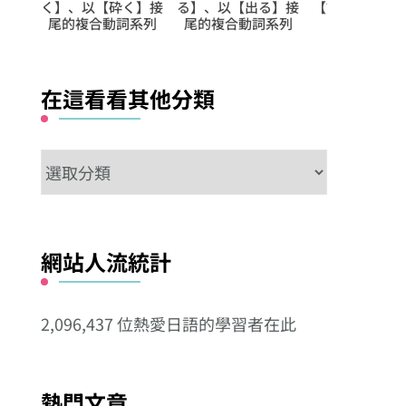
る】接
【講書】的日文怎樣
【怕】的日文怎樣
る】、以【重
系列
說?
說?
接尾的複合動
在這看看其他分類
在
這
看
看
網站人流統計
其
他
2,096,437 位熱愛日語的學習者在此
分
類
熱門文章