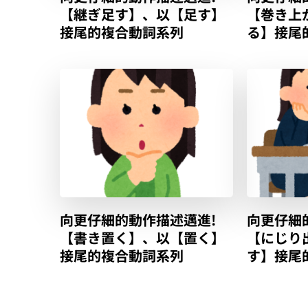
【継ぎ足す】、以【足す】
【巻き上
接尾的複合動詞系列
る】接尾
向更仔細的動作描述邁進!
向更仔細
【書き置く】、以【置く】
【にじり
接尾的複合動詞系列
す】接尾