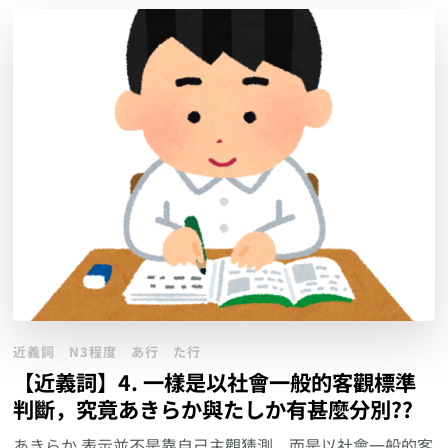
近義詞
N3程度
あ行
た行
【近義詞】4. 一樣是以社會一般的客觀標準
判斷，究竟あきらか與たしか有甚麼分別??
あきらか 表示並不是靠自己主觀猜測，而是以社會一般的客