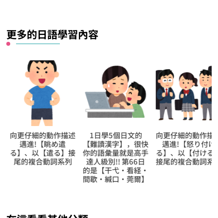
什
麼？
更多的日語學習內容
向更仔細的動作描述
1日學5個日文的
向更仔細的動作描
邁進!【眺め遣
【難讀漢字】，很快
邁進!【怒り付け
る】、以【遣る】接
你的語彙量就是高手
る】、以【付ける
尾的複合動詞系列
達人級別!! 第66日
接尾的複合動詞系
的是【干弋‧看経‧
間歇‧緘口‧莞爾】