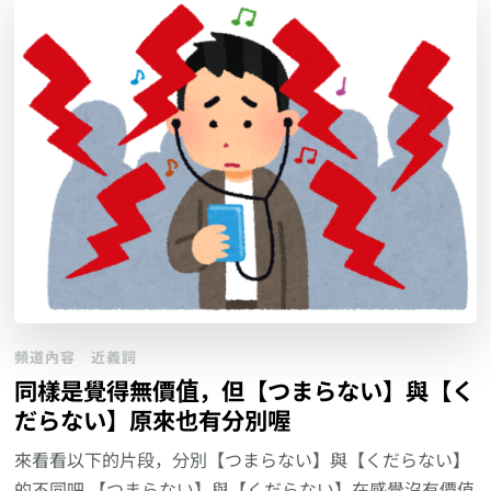
頻道內容
近義詞
同樣是覺得無價值，但【つまらない】與【く
だらない】原來也有分別喔
來看看以下的片段，分別【つまらない】與【くだらない】
的不同吧 【つまらない】與【くだらない】在感覺沒有價值