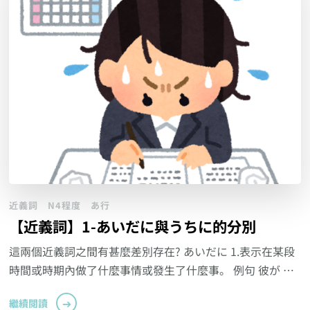
近義詞
N4程度
あ行
【近義詞】1-あいだに與うちに的分別
這兩個近義詞之間有甚麼差別存在? あいだに 1.表示在某段
時間或時期內做了什麼事情或發生了什麼事。 例句 彼が …
繼續閱讀