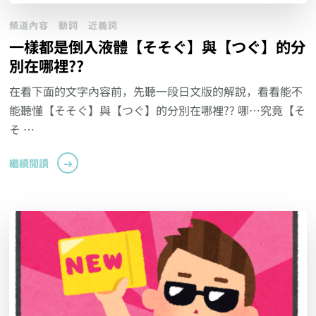
頻道內容
動詞
近義詞
一樣都是倒入液體【そそぐ】與【つぐ】的分
別在哪裡??
在看下面的文字內容前，先聽一段日文版的解說，看看能不
能聽懂【そそぐ】與【つぐ】的分別在哪裡?? 哪…究竟【そ
そ …
繼續閱讀