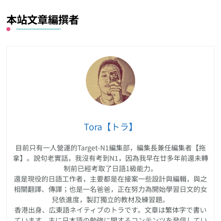
本站文章編撰者
Tora【トラ】
目前只有一人營運的Target-N1編集部，編集長兼任編集者【拖
拿】。說句老實話，我沒有考到N1，因為我早在廿多年前還未轉
制前已經考取了日語1級能力。
還是現役的日語工作者，主要都是在接案一些設計與編輯，與之
相關翻譯、傳譯；也是一名爸爸，正在努力為開始學習日文的女
兒依進度，製訂獨立的教材及練習題。
香港出身、広東語ネイティブのトラです。文章は繁体字で書い
ています。主に日本語の勉強に関するコンテンツを発信してい