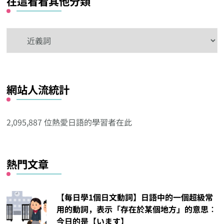
在這看看其他分類
在
這
看
看
網站人流統計
其
他
分
2,095,887 位熱愛日語的學習者在此
類
熱門文章
【每日學1個日文動詞】日語中的一個超級常
用的動詞，表示「存在於某個地方」的意思︰
今日的是【います】