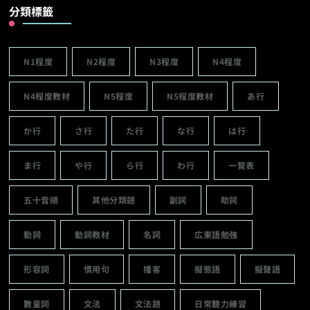
分類標籤
N1程度
N2程度
N3程度
N4程度
N4程度教材
N5程度
N5程度教材
あ行
か行
さ行
た行
な行
は行
ま行
や行
ら行
わ行
一覽表
五十音順
其他分類題
副詞
助詞
動詞
動詞教材
名詞
広東語勉強
形容詞
慣用句
播客
擬態語
擬聲語
數量詞
文法
文法題
日常聽力練習