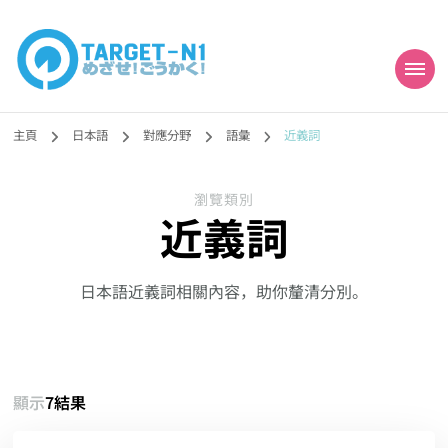
目標!!日本語能力試
真人編撰!!トラ先生的日語能力試題目練習及文法語彙課題網【中国語
勉強コンテンツも追加予定!!】
主頁
日本語
對應分野
語彙
近義詞
N1合格
瀏覽類別
近義詞
日本語近義詞相關內容，助你釐清分別。
顯示
7結果