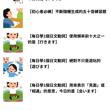
【初心者必練】不斷隨機生成的五十音練習題
【每日學1個日文動詞】使用頻率前十大之一
的是【行きます】
【每日學1個日文動詞】絕對不只是遊玩的
【遊びます】
【每日學1個日文動詞】用來表示「見面」或
「相遇」的意思，今日的是【会います】