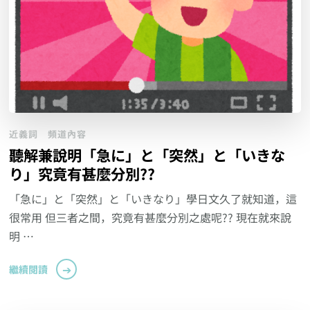
近義詞
頻道內容
聽解兼說明「急に」と「突然」と「いきな
り」究竟有甚麼分別??
「急に」と「突然」と「いきなり」學日文久了就知道，這
很常用 但三者之間，究竟有甚麼分別之處呢?? 現在就來說
明 …
繼續閱讀