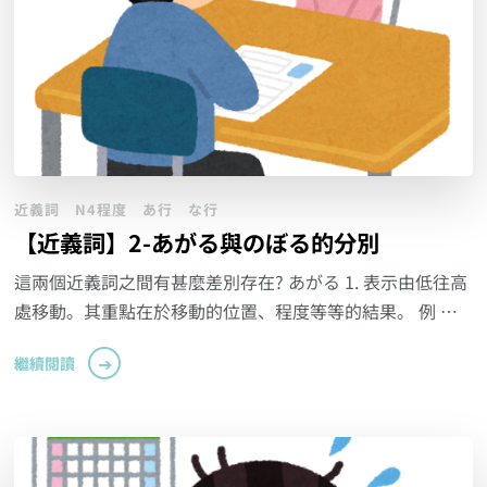
近義詞
N4程度
あ行
な行
【近義詞】2-あがる與のぼる的分別
這兩個近義詞之間有甚麼差別存在? あがる 1. 表示由低往高
處移動。其重點在於移動的位置、程度等等的結果。 例 …
繼續閱讀