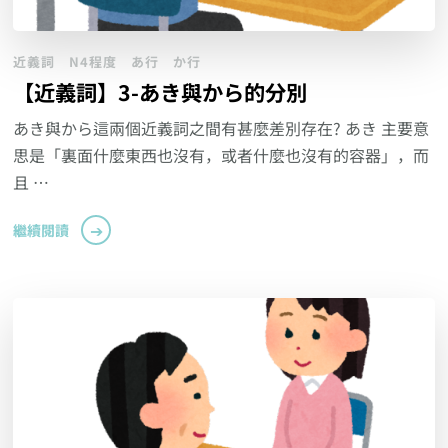
近義詞
N4程度
あ行
か行
【近義詞】3-あき與から的分別
あき與から這兩個近義詞之間有甚麼差別存在? あき 主要意
思是「裏面什麼東西也沒有，或者什麼也沒有的容器」，而
且 …
繼續閱讀