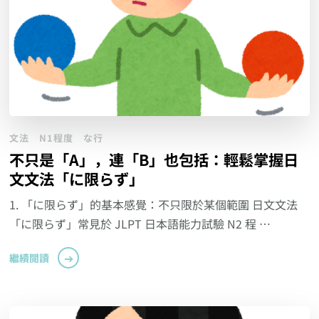
文法
N1程度
な行
不只是「A」，連「B」也包括：輕鬆掌握日
文文法「に限らず」
1. 「に限らず」的基本感覺：不只限於某個範圍 日文文法
「に限らず」常見於 JLPT 日本語能力試驗 N2 程 …
繼續閱讀