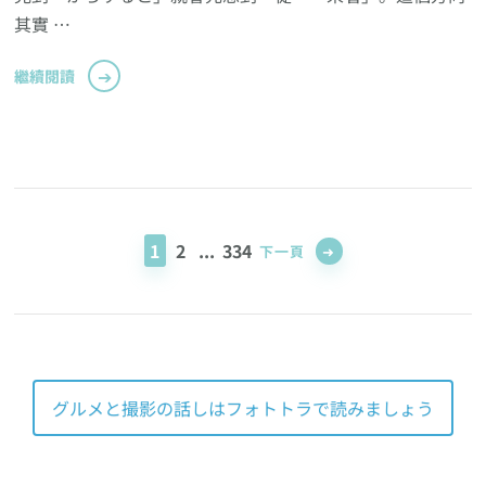
其實 …
繼續閱讀
Posts
pagination
頁
頁
頁
1
2
...
334
下一頁
面
面
面
グルメと撮影の話しはフォトトラで読みましょう