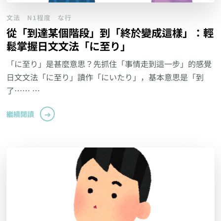
文法
N1程度
な行
從「到達某個階段」到「終於變成這樣」：輕
鬆掌握日文文法「に至り」
「に至り」是甚麼意思？先抓住「事情走到這一步」的感覺
日文文法「に至り」讀作「にいたり」，基本意思是「到
了…… …
繼續閱讀