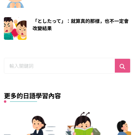
「としたって」：就算真的那樣，也不一定會
改變結果
尋
找
什
麼？
更多的日語學習內容