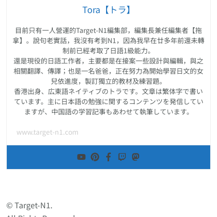
Tora【トラ】
目前只有一人營運的Target-N1編集部，編集長兼任編集者【拖
拿】。說句老實話，我沒有考到N1，因為我早在廿多年前還未轉
制前已經考取了日語1級能力。
還是現役的日語工作者，主要都是在接案一些設計與編輯，與之
相關翻譯、傳譯；也是一名爸爸，正在努力為開始學習日文的女
兒依進度，製訂獨立的教材及練習題。
香港出身、広東語ネイティブのトラです。文章は繁体字で書い
ています。主に日本語の勉強に関するコンテンツを発信してい
ますが、中国語の学習記事もあわせて執筆しています。
www.target-n1.com
© Target-N1.