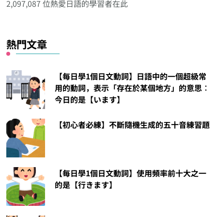
2,097,087 位熱愛日語的學習者在此
類
熱門文章
【每日學1個日文動詞】日語中的一個超級常
用的動詞，表示「存在於某個地方」的意思︰
今日的是【います】
【初心者必練】不斷隨機生成的五十音練習題
【每日學1個日文動詞】使用頻率前十大之一
的是【行きます】