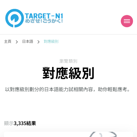
目標!!日本語能力試
真人編撰!!トラ先生的日語能力試題目練習及文法語彙課題網【中国語
勉強コンテンツも追加予定!!】
主頁
日本語
對應級別
N1合格
瀏覽類別
對應級別
以對應級別劃分的日本語能力試相關內容，助你輕鬆應考。
顯示
3,335結果