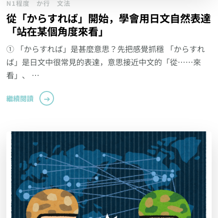
N1程度
か行
文法
從「からすれば」開始，學會用日文自然表達
「站在某個角度來看」
① 「からすれば」是甚麼意思？先把感覺抓穩 「からすれ
ば」是日文中很常見的表達，意思接近中文的「從……來
看」、 …
繼續閱讀