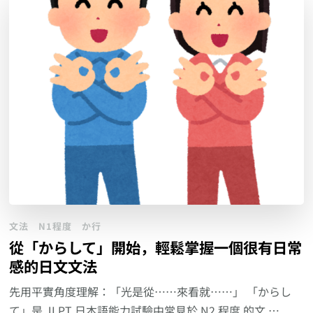
文法
N1程度
か行
從「からして」開始，輕鬆掌握一個很有日常
感的日文文法
先用平實角度理解：「光是從……來看就……」 「からし
て」是 JLPT 日本語能力試驗中常見於 N2 程度 的文 …