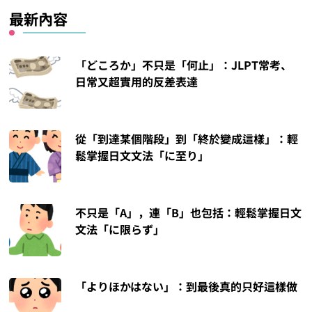
最新內容
「どころか」不只是「何止」：JLPT常考、
日常又超實用的反差表達
從「到達某個階段」到「終於變成這樣」：輕
鬆掌握日文文法「に至り」
不只是「A」，連「B」也包括：輕鬆掌握日文
文法「に限らず」
「よりほかはない」：到最後真的只好這樣做