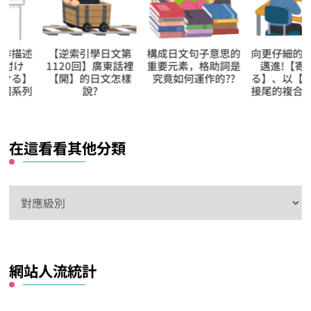
【逆索引學日文第
構成日文句子意思的
向更仔細的動作描
1120回】廣東話裡
重要元素，格助詞是
邁進!【寄せ集め
【開】的日文怎樣
究竟如何運作的??
る】、以【集める
說?
接尾的複合動詞系
在這看看其他分類
在
這
看
看
網站人流統計
其
他
分