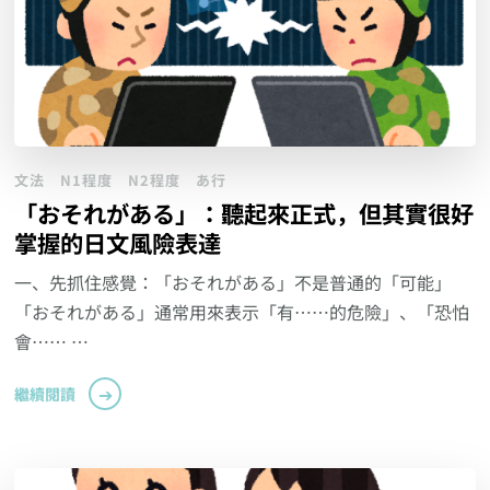
文法
N1程度
N2程度
あ行
「おそれがある」：聽起來正式，但其實很好
掌握的日文風險表達
一、先抓住感覺：「おそれがある」不是普通的「可能」
「おそれがある」通常用來表示「有……的危險」、「恐怕
會…… …
繼續閱讀