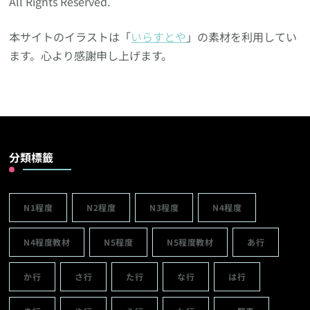
All Rights Reserved.
本サイトのイラストは「
いらすとや
」の素材を利用してい
ます。心より感謝申し上げます。
分類標籤
N1程度
N2程度
N3程度
N4程度
N4程度教材
N5程度
N5程度教材
あ行
か行
さ行
た行
な行
は行