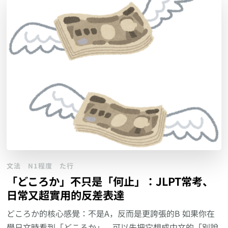
文法
N1程度
た行
「どころか」不只是「何止」：JLPT常考、
日常又超實用的反差表達
どころか的核心感覺：不是A，反而是更誇張的B 如果你在
學日文時看到「どころか」，可以先把它想成中文的「別說