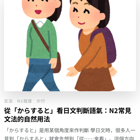
文法
N1程度
か行
從「からすると」看日文判斷語氣：N2常見
文法的自然用法
「からすると」是用某個角度來作判斷 學日文時，很多人一
見到「からすると」就會先想到「從……來看」。這個方向