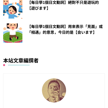
【每日學1個日文動詞】絕對不只是遊玩的
【遊びます】
【每日學1個日文動詞】用來表示「見面」或
「相遇」的意思，今日的是【会います】
本站文章編撰者