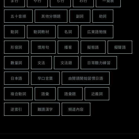
ま行
や行
ら行
わ行
一覽表
五十音順
其他分類題
副詞
助詞
動詞
動詞教材
名詞
広東語勉強
形容詞
慣用句
播客
擬態語
擬聲語
數量詞
文法
文法題
日常聽力練習
日本語
早口言葉
由閱讀開始習慣日語
複合動詞
語彙
語彙題
近義詞
逆索引
難讀漢字
頻道內容