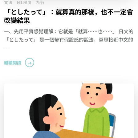
文法
N1程度
た行
「としたって」：就算真的那樣，也不一定會
改變結果
一、先用平實感覺理解：它就是「就算……也……」 日文的
「としたって」 是一個帶有假設感的說法，意思接近中文的
…
繼續閱讀