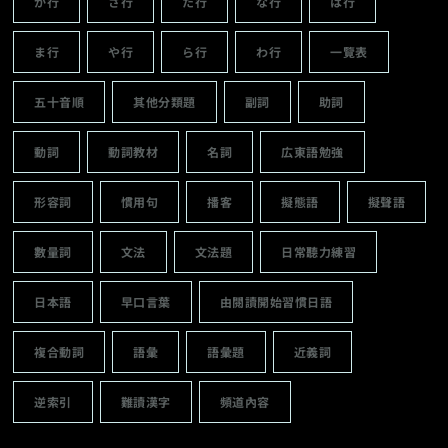
か行
さ行
た行
な行
は行
ま行
や行
ら行
わ行
一覽表
五十音順
其他分類題
副詞
助詞
動詞
動詞教材
名詞
広東語勉強
形容詞
慣用句
播客
擬態語
擬聲語
數量詞
文法
文法題
日常聽力練習
日本語
早口言葉
由閱讀開始習慣日語
複合動詞
語彙
語彙題
近義詞
逆索引
難讀漢字
頻道內容