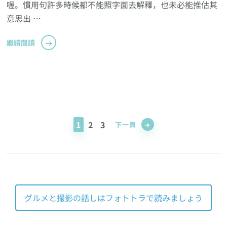
喔。慣用句許多時候都不能照字面去解釋，也未必能推估其
意思出 …
繼續閱讀
Posts
pagination
頁
頁
頁
1
2
3
下一頁
面
面
面
グルメと撮影の話しはフォトトラで読みましょう