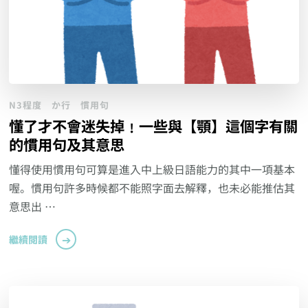
N3程度
か行
慣用句
懂了才不會迷失掉﹗一些與【顎】這個字有關
的慣用句及其意思
懂得使用慣用句可算是進入中上級日語能力的其中一項基本
喔。慣用句許多時候都不能照字面去解釋，也未必能推估其
意思出 …
繼續閱讀