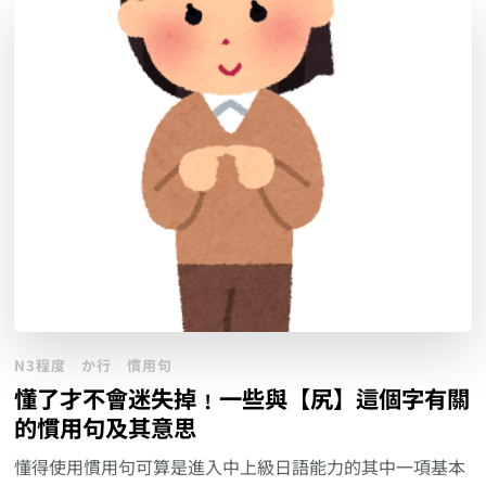
N3程度
か行
慣用句
懂了才不會迷失掉﹗一些與【尻】這個字有關
的慣用句及其意思
懂得使用慣用句可算是進入中上級日語能力的其中一項基本