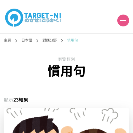
目標!!日本語能力試
真人編撰!!トラ先生的日語能力試題目練習及文法語彙課題網【中国語
勉強コンテンツも追加予定!!】
主頁
日本語
對應分野
慣用句
N1合格
瀏覽類別
慣用句
顯示
23結果