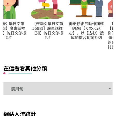
【逆索引學日文第
向更仔細的動作描述
1日學5個日文的
559回】廣東話裡
邁進!【くわえ込
【難讀漢字】，很
【知】的日文怎樣
む】、以【込む】接
你的語彙量就是高
說?
尾的複合動詞系列
達人級別!! 第165日
的是【遜色‧尊崇
忖度‧損耗‧泰安
在這看看其他分類
在
這
看
看
網站人流統計
其