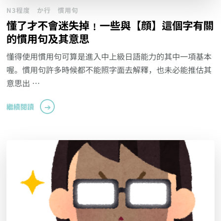
N3程度
か行
慣用句
懂了才不會迷失掉﹗一些與【顔】這個字有關
的慣用句及其意思
懂得使用慣用句可算是進入中上級日語能力的其中一項基本
喔。慣用句許多時候都不能照字面去解釋，也未必能推估其
意思出 …
繼續閱讀