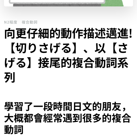
N2程度
複合動詞
向更仔細的動作描述邁進!
【切りさげる】、以【さ
げる】接尾的複合動詞系
列
學習了一段時間日文的朋友，
大概都會經常遇到很多的複合
動詞