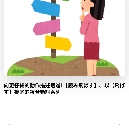
向更仔細的動作描述邁進!【読み飛ばす】、以【飛ば
す】接尾的複合動詞系列