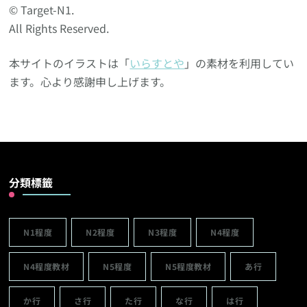
© Target-N1.
All Rights Reserved.
本サイトのイラストは「
いらすとや
」の素材を利用してい
ます。心より感謝申し上げます。
分類標籤
N1程度
N2程度
N3程度
N4程度
N4程度教材
N5程度
N5程度教材
あ行
か行
さ行
た行
な行
は行