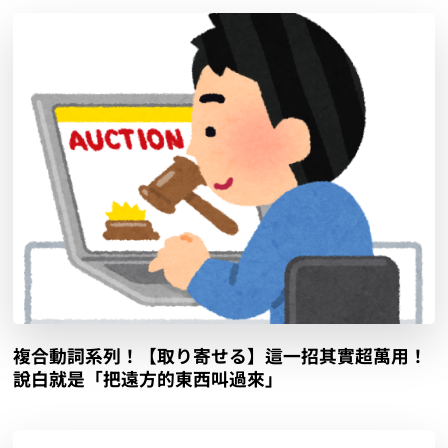
複合動詞系列！【取り寄せる】這一招其實超萬用！
說白就是「把遠方的東西叫過來」