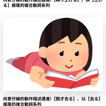
る】接尾的複合動詞系列
向更仔細的動作描述邁進!【脱ぎ去る】、以【去る】
接尾的複合動詞系列