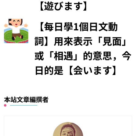
【遊びます】
【每日學1個日文動
詞】用來表示「見面」
或「相遇」的意思，今
日的是【会います】
本站文章編撰者