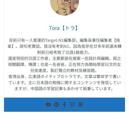
Tora【トラ】
目前只有一人營運的Target-N1編集部，編集長兼任編集者【拖
拿】。說句老實話，我沒有考到N1，因為我早在廿多年前還未轉
制前已經考取了日語1級能力。
還是現役的日語工作者，主要都是在接案一些設計與編輯，與之
相關翻譯、傳譯；也是一名爸爸，正在努力為開始學習日文的女
兒依進度，製訂獨立的教材及練習題。
香港出身、広東語ネイティブのトラです。文章は繁体字で書い
ています。主に日本語の勉強に関するコンテンツを発信してい
ますが、中国語の学習記事もあわせて執筆しています。