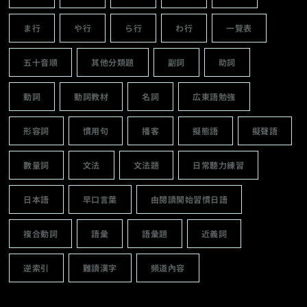
ま行
や行
ら行
わ行
一覽表
五十音順
其他分類題
副詞
助詞
動詞
動詞教材
名詞
広東語勉強
形容詞
慣用句
播客
擬態語
擬聲語
數量詞
文法
文法題
日常聽力練習
日本語
早口言葉
由閱讀開始習慣日語
複合動詞
語彙
語彙題
近義詞
逆索引
難讀漢字
頻道內容