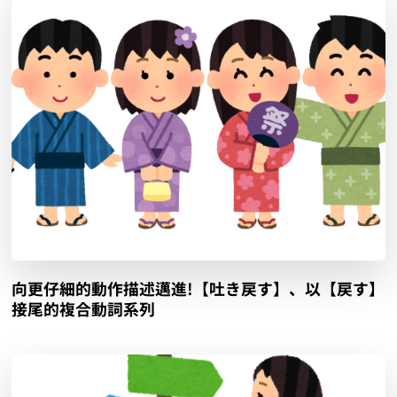
向更仔細的動作描述邁進!【吐き戻す】、以【戻す】
接尾的複合動詞系列