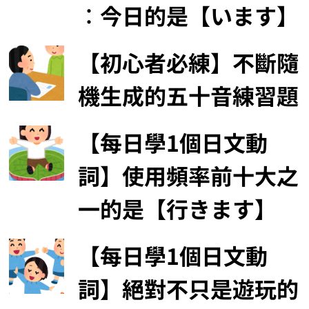
︰今日的是【います】
【初心者必練】不斷隨
機生成的五十音練習題
【每日學1個日文動
詞】使用頻率前十大之
一的是【行きます】
【每日學1個日文動
詞】絕對不只是遊玩的