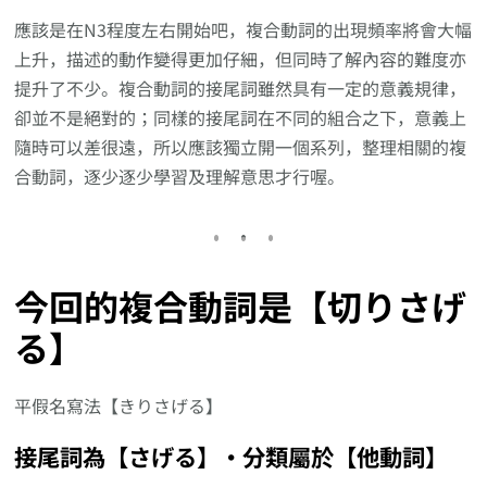
應該是在N3程度左右開始吧，複合動詞的出現頻率將會大幅
上升，描述的動作變得更加仔細，但同時了解內容的難度亦
提升了不少。複合動詞的接尾詞雖然具有一定的意義規律，
卻並不是絕對的；同樣的接尾詞在不同的組合之下，意義上
隨時可以差很遠，所以應該獨立開一個系列，整理相關的複
合動詞，逐少逐少學習及理解意思才行喔。
今回的複合動詞是【切りさげ
る】
平假名寫法【きりさげる】
接尾詞為【さげる】‧分類屬於【他動詞】