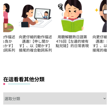
向更仔細的動作描述
用聽解聽熟日語第
向更仔細的動作描
邁進!【申し聞か
476回【左邊的坡有
邁進!【掻き鳴ら
す】、以【聞かす】
點兒陡】的日常表現
す】、以【鳴らす
接尾的複合動詞系列
接尾的複合動詞系
在這看看其他分類
在
這
看