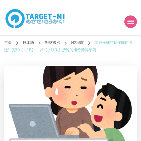
目標!!日本語能力試
真人編撰!!トラ先生的日語能力試題目練習及文法語彙課題網【中国語
勉強コンテンツも追加予定!!】
主頁
日本語
對應級別
N2程度
向更仔細的動作描述邁
N1合格
進!【切りさげる】、以【さげる】接尾的複合動詞系列