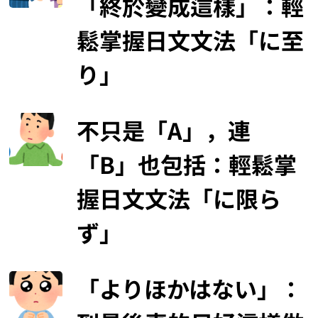
「終於變成這樣」：輕
鬆掌握日文文法「に至
り」
不只是「A」，連
「B」也包括：輕鬆掌
握日文文法「に限ら
ず」
「よりほかはない」：