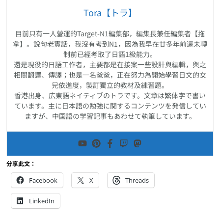
Tora【トラ】
目前只有一人營運的Target-N1編集部，編集長兼任編集者【拖
拿】。說句老實話，我沒有考到N1，因為我早在廿多年前還未轉
制前已經考取了日語1級能力。
還是現役的日語工作者，主要都是在接案一些設計與編輯，與之
相關翻譯、傳譯；也是一名爸爸，正在努力為開始學習日文的女
兒依進度，製訂獨立的教材及練習題。
香港出身、広東語ネイティブのトラです。文章は繁体字で書い
ています。主に日本語の勉強に関するコンテンツを発信してい
ますが、中国語の学習記事もあわせて執筆しています。
分享此文：
Facebook
X
Threads
LinkedIn