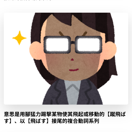
意思是用腳猛力踢擊某物使其飛起或移動的【蹴飛ば
す】、以【飛ばす】接尾的複合動詞系列