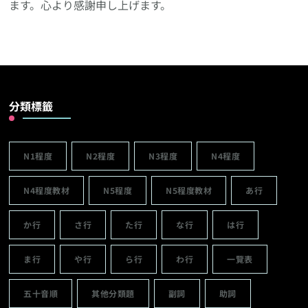
ます。心より感謝申し上げます。
分類標籤
N1程度
N2程度
N3程度
N4程度
N4程度教材
N5程度
N5程度教材
あ行
か行
さ行
た行
な行
は行
ま行
や行
ら行
わ行
一覽表
五十音順
其他分類題
副詞
助詞