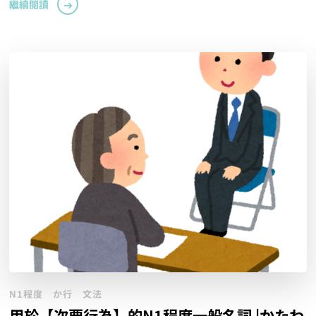
繼續閱讀
N1程度
か行
文法
用於【次要行為】的N1程度一般名詞 |かたわ