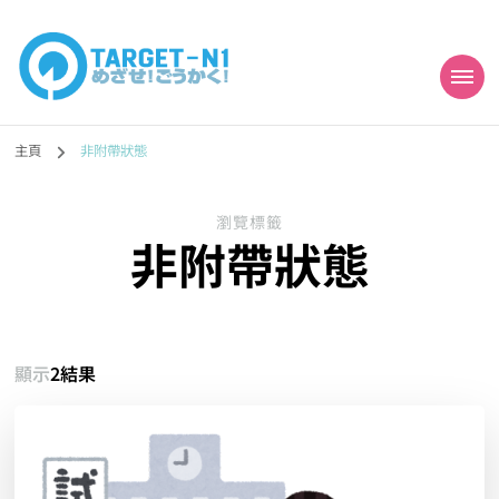
目標!!日本語能力試
真人編撰!!トラ先生的日語能力試題目練習及文法語彙課題網【中国語
勉強コンテンツも追加予定!!】
主頁
非附帶狀態
N1合格
瀏覽標籤
非附帶狀態
顯示
2結果