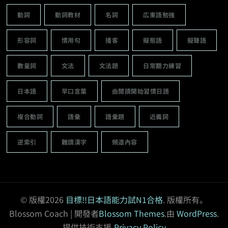
動詞
動詞教材
名詞
広東語勉強
形容詞
慣用句
播客
擬態語
擬聲語
數量詞
文法
文法題
日常聽力練習
日本語
早口言葉
由閱讀開始習慣日語
複合動詞
語彙
語彙題
近義詞
逆索引
難讀漢字
頻道內容
© 版權2026
目標!!日本語能力試N1合格
. 版權所有。
Blossom Coach | 開發者
Blossom Themes
.由
WordPress
.
提供技術支援
Privacy Policy