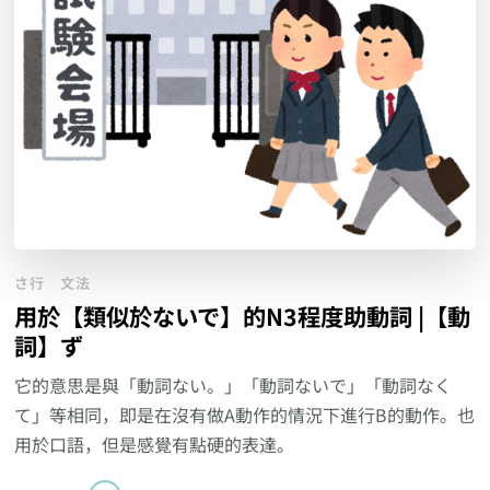
さ行
文法
用於【類似於ないで】的N3程度助動詞 |【動
詞】ず
它的意思是與「動詞ない。」「動詞ないで」「動詞なく
て」等相同，即是在沒有做A動作的情況下進行B的動作。也
用於口語，但是感覺有點硬的表達。