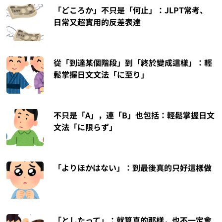
「どころか」不只是「何止」：JLPT常考、
日常又超實用的反差表達
從「到達某個階段」到「終於變成這樣」：輕
鬆掌握日文文法「に至り」
不只是「A」，連「B」也包括：輕鬆掌握日文
文法「に限らず」
「よりほかはない」：到最後真的只好這樣做
「としたって」：就算真的那樣，也不一定會