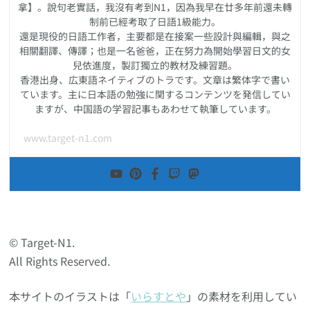
拿】。說句老實話，我沒有考到N1，因為我早在廿多年前還未轉
制前已經考取了日語1級能力。
還是現役的日語工作者，主要都是在接案一些設計與編輯，與之
相關翻譯、傳譯；也是一名爸爸，正在努力為開始學習日文的女
兒依進度，製訂獨立的教材及練習題。
香港出身、広東語ネイティブのトラです。文章は繁体字で書い
ています。主に日本語の勉強に関するコンテンツを発信してい
ますが、中国語の学習記事もあわせて執筆しています。
www.target-n1.com
© Target-N1.
All Rights Reserved.
本サイトのイラストは「
いらすとや
」の素材を利用してい