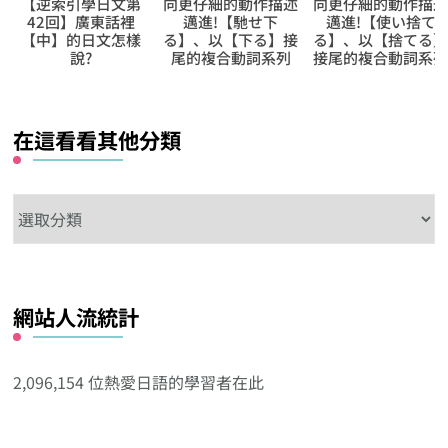
【逆索引學日文第
向更仔細的動作描述
向更仔細的動作描
42回】廣東話裡
邁進!【馳せ下
邁進!【使い捨て
【中】的日文怎樣
る】、以【下る】接
る】、以【捨てる
說?
尾的複合動詞系列
接尾的複合動詞系
在這看看其他分類
在
這
看
看
網站人流統計
其
他
分
2,096,154 位熱愛日語的學習者在此
類