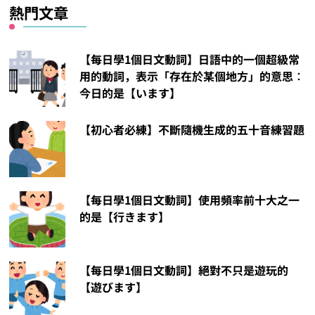
熱門文章
【每日學1個日文動詞】日語中的一個超級常
用的動詞，表示「存在於某個地方」的意思︰
今日的是【います】
【初心者必練】不斷隨機生成的五十音練習題
【每日學1個日文動詞】使用頻率前十大之一
的是【行きます】
【每日學1個日文動詞】絕對不只是遊玩的
【遊びます】