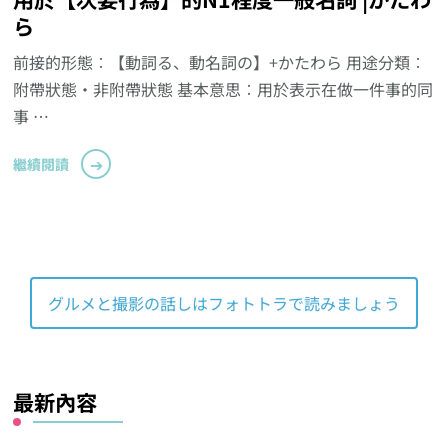
ら
前接的形態︰【動詞る、動名詞の】+かたわら 用途分類︰
附帶狀態‧非附帶狀態 基本意思︰用於表示在做一件事的同
事 …
繼續閱讀
グルメと撮影の話しはフォトトラで読みましょう
最新內容