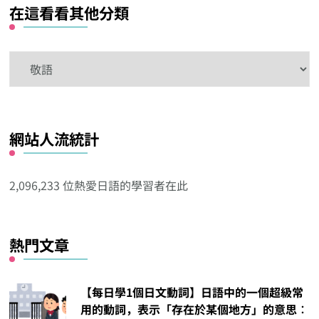
在這看看其他分類
在
這
看
看
網站人流統計
其
他
分
2,096,233 位熱愛日語的學習者在此
類
熱門文章
【每日學1個日文動詞】日語中的一個超級常
用的動詞，表示「存在於某個地方」的意思︰