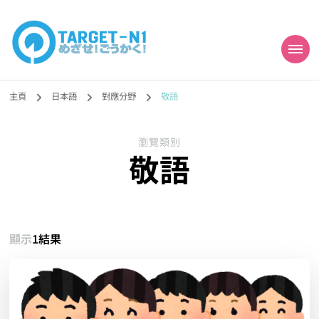
目標!!日本語能力試
真人編撰!!トラ先生的日語能力試題目練習及文法語彙課題網【中国語
勉強コンテンツも追加予定!!】
主頁
日本語
對應分野
敬語
N1合格
瀏覽類別
敬語
顯示
1結果