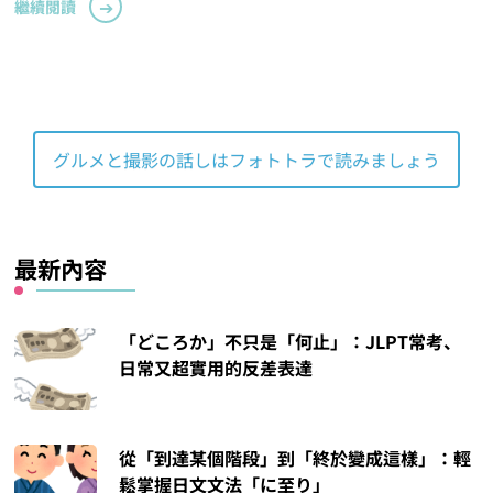
繼續閱讀
グルメと撮影の話しはフォトトラで読みましょう
最新內容
「どころか」不只是「何止」：JLPT常考、
日常又超實用的反差表達
從「到達某個階段」到「終於變成這樣」：輕
鬆掌握日文文法「に至り」