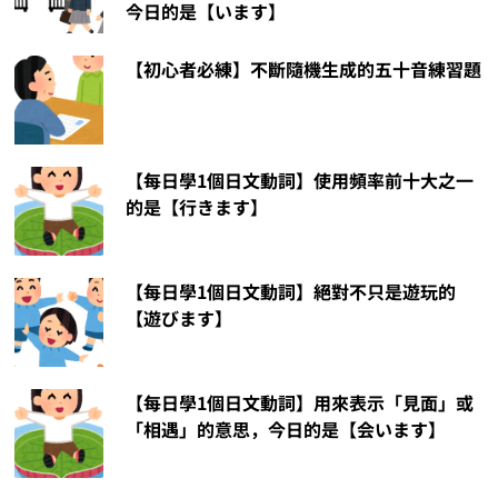
今日的是【います】
【初心者必練】不斷隨機生成的五十音練習題
【每日學1個日文動詞】使用頻率前十大之一
的是【行きます】
【每日學1個日文動詞】絕對不只是遊玩的
【遊びます】
【每日學1個日文動詞】用來表示「見面」或
「相遇」的意思，今日的是【会います】