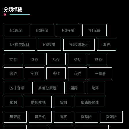
分類標籤
N1程度
N2程度
N3程度
N4程度
N4程度教材
N5程度
N5程度教材
あ行
か行
さ行
た行
な行
は行
ま行
や行
ら行
わ行
一覽表
五十音順
其他分類題
副詞
助詞
動詞
動詞教材
名詞
広東語勉強
形容詞
慣用句
播客
擬態語
擬聲語