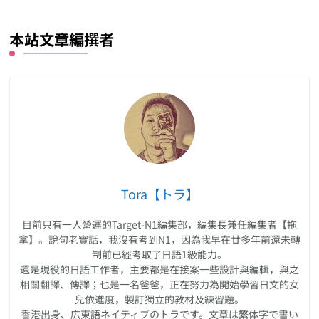
本站文章編撰者
Tora【トラ】
目前只有一人營運的Target-N1編集部，編集長兼任編集者【拖
拿】。說句老實話，我沒有考到N1，因為我早在廿多年前還未轉
制前已經考取了日語1級能力。
還是現役的日語工作者，主要都是在接案一些設計與編輯，與之
相關翻譯、傳譯；也是一名爸爸，正在努力為開始學習日文的女
兒依進度，製訂獨立的教材及練習題。
香港出身、広東語ネイティブのトラです。文章は繁体字で書い