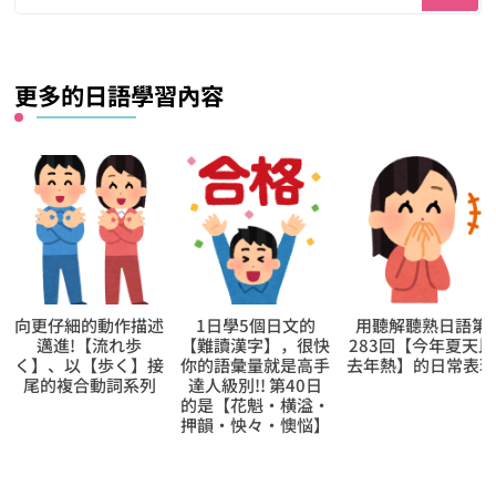
找
什
麼？
更多的日語學習內容
向更仔細的動作描述
1日學5個日文的
用聽解聽熟日語第
邁進!【流れ歩
【難讀漢字】，很快
283回【今年夏天比
く】、以【歩く】接
你的語彙量就是高手
去年熱】的日常表
尾的複合動詞系列
達人級別!! 第40日
的是【花魁‧横溢‧
押韻‧怏々‧懊悩】