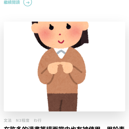
繼續閱讀
文法
N3程度
わ行
在許多的漫畫等場面當中也有被使用，用於表