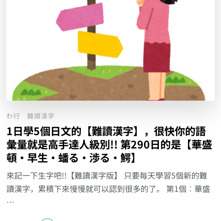
わ行
難讀漢字
1日學5個日文的【難讀漢字】，很快你的語
彙量就是高手達人級別!! 第290日的是【華盛
頓‧早生‧蟠る‧渉る‧鰐】
來記一下生字吧!!【難讀漢字版】 只要每天學習5個新的難
讀漢字，累積下來慢慢就可以認到很多的了。 第1個︰華盛
…