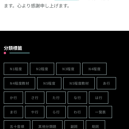
ます。心より感謝申し上げます。
分類標籤
N1程度
N2程度
N3程度
N4程度
N4程度教材
N5程度
N5程度教材
あ行
か行
さ行
た行
な行
は行
ま行
や行
ら行
わ行
一覽表
五十音順
其他分類題
副詞
助詞