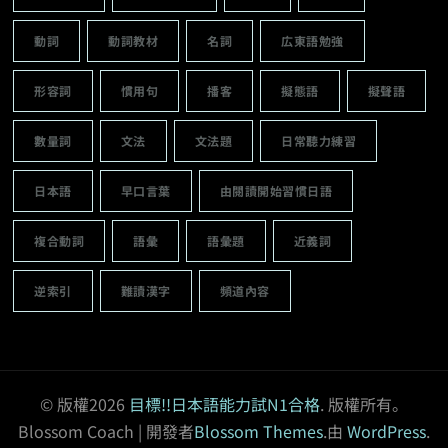
動詞
動詞教材
名詞
広東語勉強
形容詞
慣用句
播客
擬態語
擬聲語
數量詞
文法
文法題
日常聽力練習
日本語
早口言葉
由閱讀開始習慣日語
複合動詞
語彙
語彙題
近義詞
逆索引
難讀漢字
頻道內容
© 版權2026
目標!!日本語能力試N1合格
. 版權所有。
Blossom Coach | 開發者
Blossom Themes
.由
WordPress
.