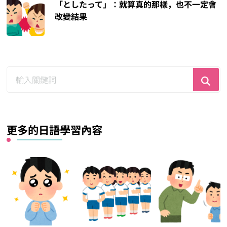
「としたって」：就算真的那樣，也不一定會
改變結果
尋
找
什
麼？
更多的日語學習內容