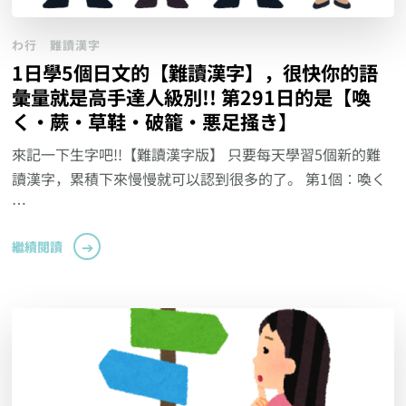
わ行
難讀漢字
1日學5個日文的【難讀漢字】，很快你的語
彙量就是高手達人級別!! 第291日的是【喚
く‧蕨‧草鞋‧破籠‧悪足掻き】
來記一下生字吧!!【難讀漢字版】 只要每天學習5個新的難
讀漢字，累積下來慢慢就可以認到很多的了。 第1個︰喚く
…
繼續閱讀