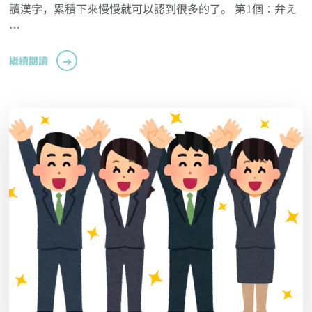
讀漢字，累積下來慢慢就可以認到很多的了。 第1個︰弁え
…
繼續閱讀