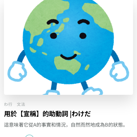
わ行
文法
用於【宣稱】的助動詞 |わけだ
這意味著它從A的事實和情況，自然而然地成為B的狀態。