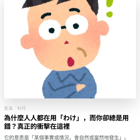
文法
わ行
為什麼人人都在用「わけ」，而你卻總是用
錯？真正的衝擊在這裡
它的意思是「某個事實或情況，會自然或當然地發生」。