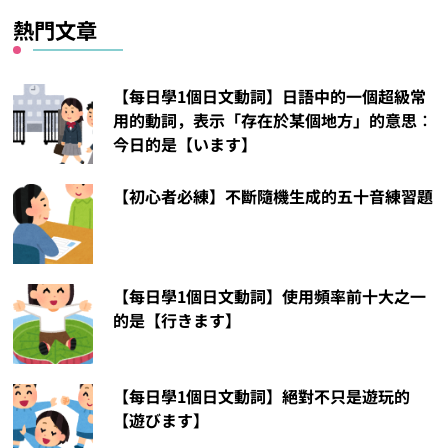
熱門文章
【每日學1個日文動詞】日語中的一個超級常
用的動詞，表示「存在於某個地方」的意思︰
今日的是【います】
【初心者必練】不斷隨機生成的五十音練習題
【每日學1個日文動詞】使用頻率前十大之一
的是【行きます】
【每日學1個日文動詞】絕對不只是遊玩的
【遊びます】