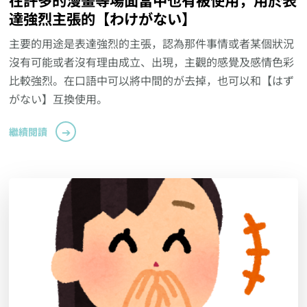
達強烈主張的【わけがない】
主要的用途是表達強烈的主張，認為那件事情或者某個狀況
沒有可能或者沒有理由成立、出現，主觀的感覺及感情色彩
比較強烈。在口語中可以將中間的が去掉，也可以和【はず
がない】互換使用。
繼續閱讀