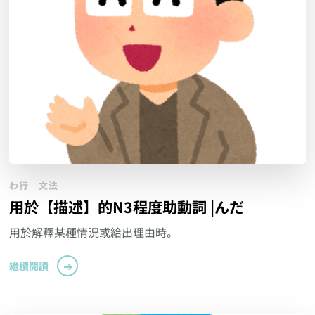
わ行
文法
用於【描述】的N3程度助動詞 |んだ
用於解釋某種情況或給出理由時。
繼續閱讀