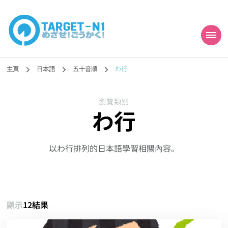
目標!!日本語能力試
真人編撰!!トラ先生的日語能力試題目練習及文法語彙課題網【中国語
勉強コンテンツも追加予定!!】
主頁
日本語
五十音順
わ行
N1合格
瀏覽類別
わ行
以わ行排列的日本語學習相關內容。
顯示
12結果