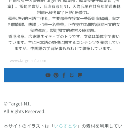
目前只有一人營運的Target-N1編集部，編集長兼任編集者【拖
拿】。說句老實話，我沒有考到N1，因為我早在廿多年前還未轉
制前已經考取了日語1級能力。
還是現役的日語工作者，主要都是在接案一些設計與編輯，與之
相關翻譯、傳譯；也是一名爸爸，正在努力為開始學習日文的女
兒依進度，製訂獨立的教材及練習題。
香港出身、広東語ネイティブのトラです。文章は繁体字で書い
ています。主に日本語の勉強に関するコンテンツを発信してい
ますが、中国語の学習記事もあわせて執筆しています。
www.target-n1.com
© Target-N1.
All Rights Reserved.
本サイトのイラストは「
いらすとや
」の素材を利用してい