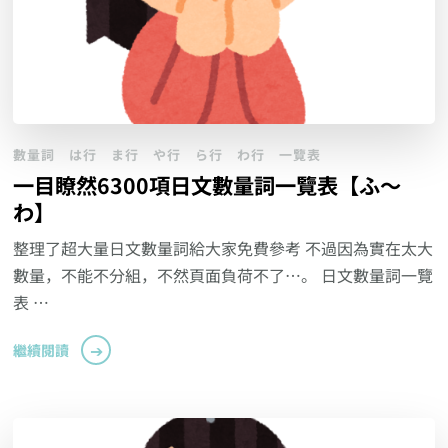
數量詞
は行
ま行
や行
ら行
わ行
一覽表
一目瞭然6300項日文數量詞一覽表【ふ～
わ】
整理了超大量日文數量詞給大家免費參考 不過因為實在太大
數量，不能不分組，不然頁面負荷不了…。 日文數量詞一覽
表 …
繼續閱讀