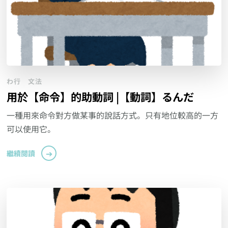
わ行
文法
用於【命令】的助動詞 |【動詞】るんだ
一種用來命令對方做某事的說話方式。只有地位較高的一方
可以使用它。
繼續閱讀