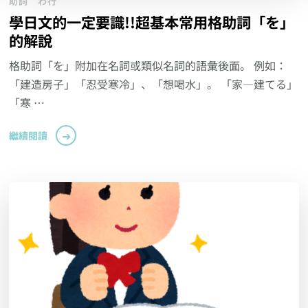
助詞
わ行
學日文的一定要識!!超基本常用格助詞「を」
的解說
格助詞「を」附加在名詞或類似名詞的語彙後面。 例如：
「建造房子」「忍受寒冷」、「想喝水」。 「家―建てる」
「寒 …
繼續閱讀