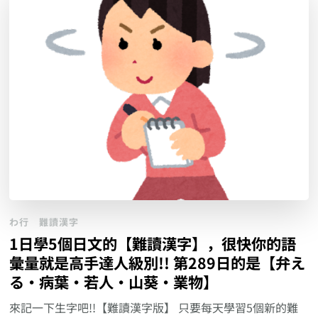
わ行
難讀漢字
1日學5個日文的【難讀漢字】，很快你的語
彙量就是高手達人級別!! 第289日的是【弁え
る‧病葉‧若人‧山葵‧業物】
來記一下生字吧!!【難讀漢字版】 只要每天學習5個新的難