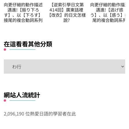
【逆索引學日文第
向更仔細的動作描述
向更仔細的動作描
414回】廣東話裡
邁進!【逃げ惑
邁進!【取り切
【改衣】的日文怎樣
う】、以【惑う】接
る】、以【切る】
說?
尾的複合動詞系列
尾的複合動詞系列
在這看看其他分類
在
這
看
看
網站人流統計
其
他
分
2,096,190 位熱愛日語的學習者在此
類