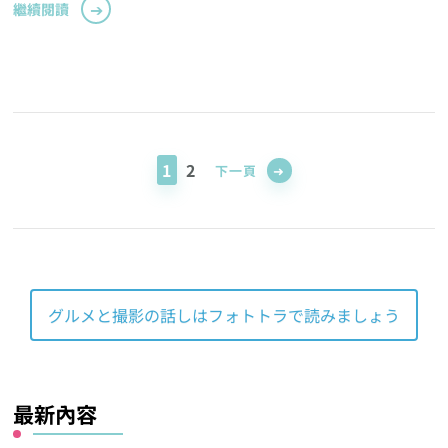
繼續閱讀
Posts
pagination
頁
頁
1
2
下一頁
面
面
グルメと撮影の話しはフォトトラで読みましょう
最新內容