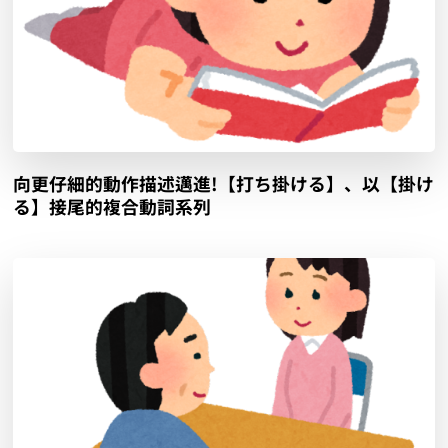
向更仔細的動作描述邁進!【打ち掛ける】、以【掛け
る】接尾的複合動詞系列