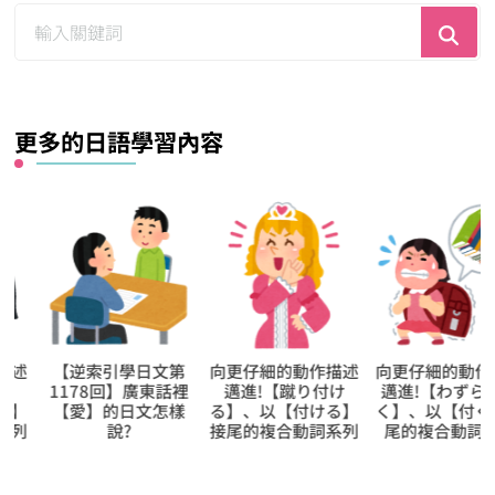
尋
找
什
麼？
更多的日語學習內容
【逆索引學日文第
向更仔細的動作描述
向更仔細的動作描
1178回】廣東話裡
邁進!【蹴り付け
邁進!【わずらい付
【愛】的日文怎樣
る】、以【付ける】
く】、以【付く】
說?
接尾的複合動詞系列
尾的複合動詞系列