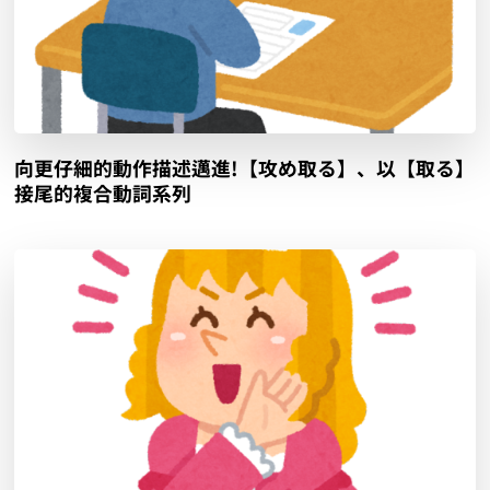
向更仔細的動作描述邁進!【攻め取る】、以【取る】
接尾的複合動詞系列