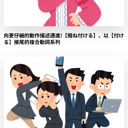
向更仔細的動作描述邁進!【撥ね付ける】、以【付け
る】接尾的複合動詞系列