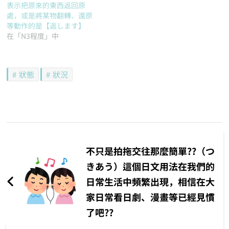
表示把原來的東西返回原
處，或是將某物翻轉、還原
等動作的是【返します】
在「N3程度」中
狀態
狀況
文
章
不只是拍拖交往那麼簡單??（つ
導
きあう）這個日文用法在我們的
日常生活中頻繁出現，相信在大
覽
家日常看日劇、漫畫等已經見慣
了吧??