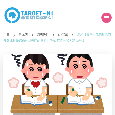
目標!!日本語能力試
真人編撰!!トラ先生的日語能力試題目練習及文法語彙課題網【中国語
勉強コンテンツも追加予定!!】
主頁
日本語
對應級別
N2程度
用於【表示物品因某物而
N1合格
弄髒或某物遍佈於其表面的狀態】的N2程度一般名詞 |だらけ