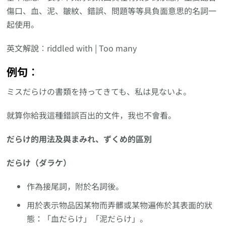
傷口、血、泥、皺紋、錯誤、問題等等具負面意思的名詞一
起使用。
英文解說︰riddled with | Too many
例句︰
ミスだらけの書類を持ってきても、私は見ないよ。
就算你給我這種錯誤百出的文件，我也不會看。
だらけ的用法及與まみれ、ずくめ的區別
だらけ（ダラケ）
作為接尾詞，附於名詞後。
用於表示物品因某物而弄髒或某物遍佈於其表面的狀
態：「血だらけ」「泥だらけ」。