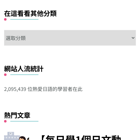
在這看看其他分類
在
這
看
看
網站人流統計
其
他
分
2,095,439 位熱愛日語的學習者在此
類
熱門文章
【每日學1個日文動