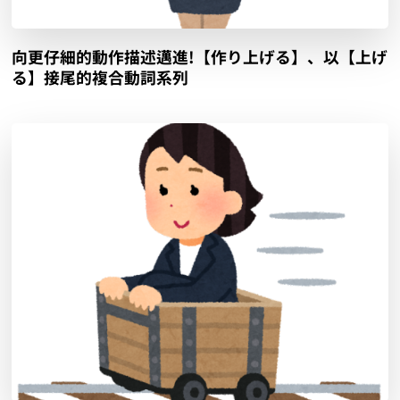
向更仔細的動作描述邁進!【作り上げる】、以【上げ
る】接尾的複合動詞系列