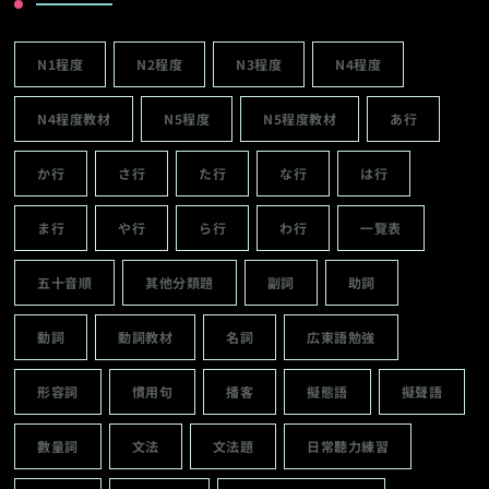
N1程度
N2程度
N3程度
N4程度
N4程度教材
N5程度
N5程度教材
あ行
か行
さ行
た行
な行
は行
ま行
や行
ら行
わ行
一覽表
五十音順
其他分類題
副詞
助詞
動詞
動詞教材
名詞
広東語勉強
形容詞
慣用句
播客
擬態語
擬聲語
數量詞
文法
文法題
日常聽力練習