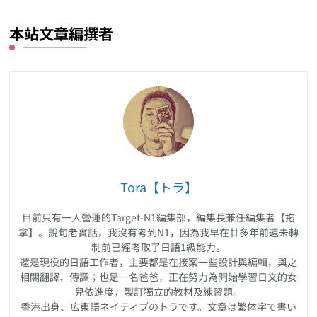
本站文章編撰者
Tora【トラ】
目前只有一人營運的Target-N1編集部，編集長兼任編集者【拖
拿】。說句老實話，我沒有考到N1，因為我早在廿多年前還未轉
制前已經考取了日語1級能力。
還是現役的日語工作者，主要都是在接案一些設計與編輯，與之
相關翻譯、傳譯；也是一名爸爸，正在努力為開始學習日文的女
兒依進度，製訂獨立的教材及練習題。
香港出身、広東語ネイティブのトラです。文章は繁体字で書い