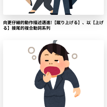
向更仔細的動作描述邁進!【蹴り上げる】、以【上げ
る】接尾的複合動詞系列