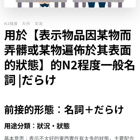
N2程度
た行
文法
用於【表示物品因某物而
弄髒或某物遍佈於其表面
的狀態】的N2程度一般名
詞 |だらけ
前接的形態︰名詞＋だらけ
用途分類︰狀況‧狀態
基本意思︰表示不太好的東西實在有太多的狀態，主要配合