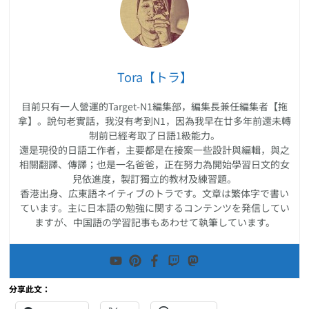
Tora【トラ】
目前只有一人營運的Target-N1編集部，編集長兼任編集者【拖
拿】。說句老實話，我沒有考到N1，因為我早在廿多年前還未轉
制前已經考取了日語1級能力。
還是現役的日語工作者，主要都是在接案一些設計與編輯，與之
相關翻譯、傳譯；也是一名爸爸，正在努力為開始學習日文的女
兒依進度，製訂獨立的教材及練習題。
香港出身、広東語ネイティブのトラです。文章は繁体字で書い
ています。主に日本語の勉強に関するコンテンツを発信してい
ますが、中国語の学習記事もあわせて執筆しています。
分享此文：