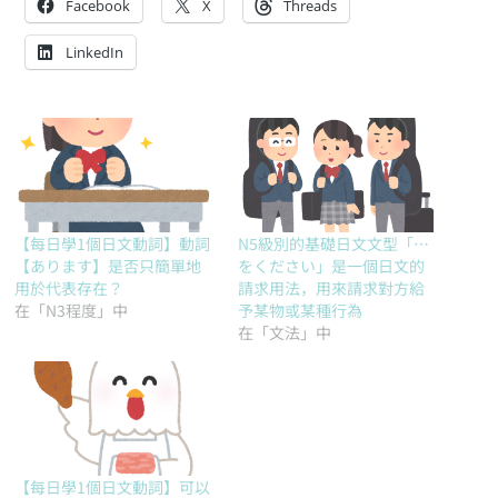
Facebook
X
Threads
LinkedIn
【每日學1個日文動詞】動詞
N5級別的基礎日文文型「…
【あります】是否只簡單地
をください」是一個日文的
用於代表存在？
請求用法，用來請求對方給
在「N3程度」中
予某物或某種行為
在「文法」中
【每日學1個日文動詞】可以