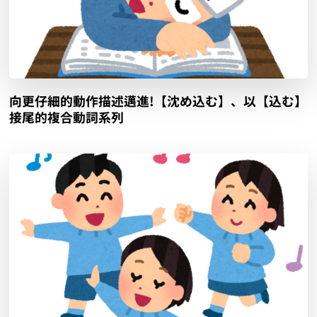
向更仔細的動作描述邁進!【沈め込む】、以【込む】
接尾的複合動詞系列