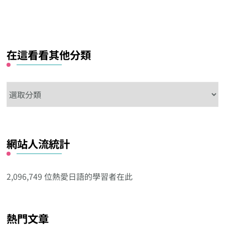
在這看看其他分類
在
這
看
看
網站人流統計
其
他
分
2,096,749 位熱愛日語的學習者在此
類
熱門文章