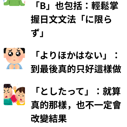
「B」也包括：輕鬆掌
握日文文法「に限ら
ず」
「よりほかはない」：
到最後真的只好這樣做
「としたって」：就算
真的那樣，也不一定會
改變結果