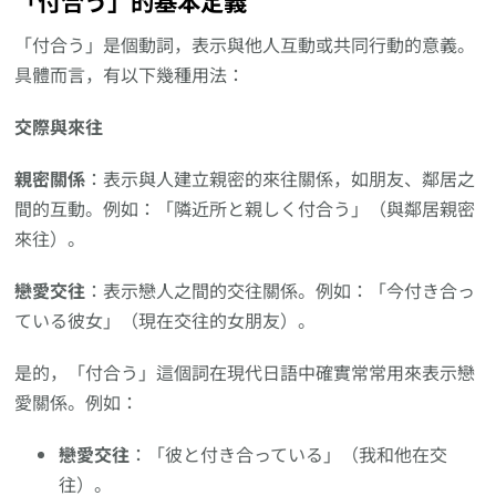
「付合う」的基本定義
「付合う」是個動詞，表示與他人互動或共同行動的意義。
具體而言，有以下幾種用法：
交際與來往
親密關係
：表示與人建立親密的來往關係，如朋友、鄰居之
間的互動。例如：「隣近所と親しく付合う」（與鄰居親密
來往）。
戀愛交往
：表示戀人之間的交往關係。例如：「今付き合っ
ている彼女」（現在交往的女朋友）。
是的，「付合う」這個詞在現代日語中確實常常用來表示戀
愛關係。例如：
戀愛交往
：「彼と付き合っている」（我和他在交
往）。