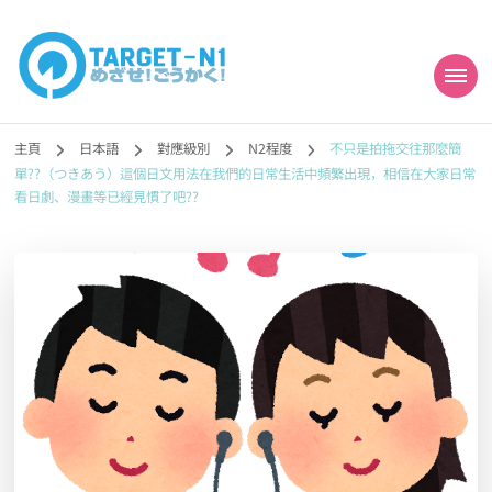
目標!!日本語能力試
真人編撰!!トラ先生的日語能力試題目練習及文法語彙課題網【中国語
勉強コンテンツも追加予定!!】
主頁
日本語
對應級別
N2程度
不只是拍拖交往那麼簡
N1合格
單??（つきあう）這個日文用法在我們的日常生活中頻繁出現，相信在大家日常
看日劇、漫畫等已經見慣了吧??