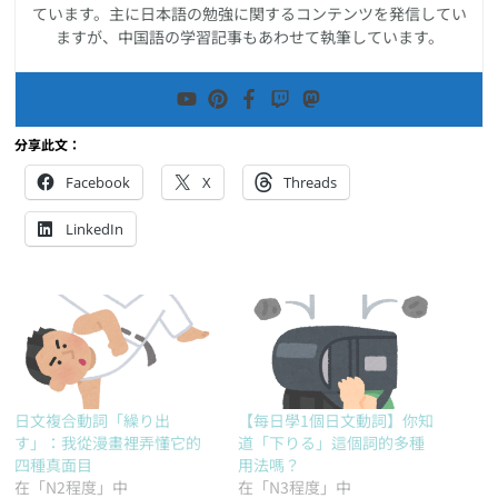
ています。主に日本語の勉強に関するコンテンツを発信してい
ますが、中国語の学習記事もあわせて執筆しています。
分享此文：
Facebook
X
Threads
LinkedIn
日文複合動詞「繰り出
【每日學1個日文動詞】你知
す」：我從漫畫裡弄懂它的
道「下りる」這個詞的多種
四種真面目
用法嗎？
在「N2程度」中
在「N3程度」中