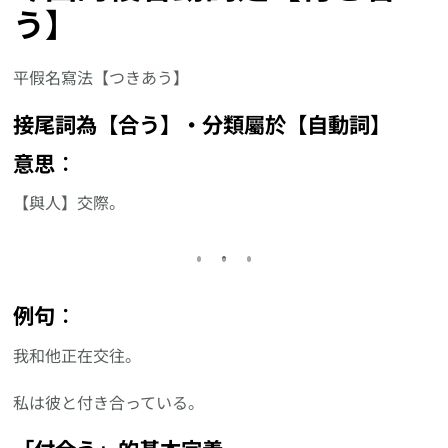
う】
平假名寫法【つきあう】
接尾詞為【合う】‧分類屬於【自動詞】
意思︰
【與人】交際。
例句︰
我和他正在交往。
私は彼と付き合っている。