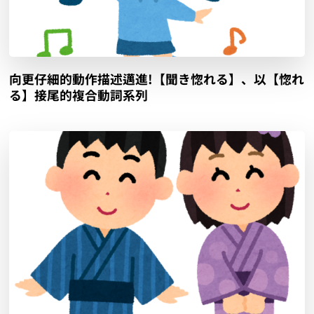
向更仔細的動作描述邁進!【聞き惚れる】、以【惚れ
る】接尾的複合動詞系列