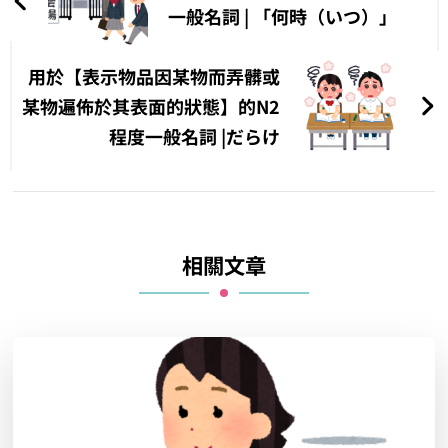
導
一般名詞 | 「何時（いつ）」
覽
用於【表示物品因某物而弄髒或
某物遍佈於其表面的狀態】的N2
程度一般名詞 |だらけ
相關文章