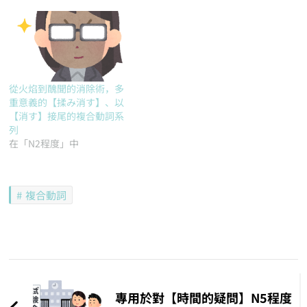
從火焰到醜聞的消除術，多
重意義的【揉み消す】、以
【消す】接尾的複合動詞系
列
在「N2程度」中
複合動詞
文
章
專用於對【時間的疑問】N5程度