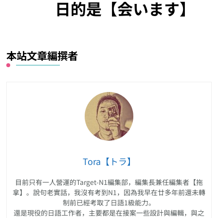
日的是【会います】
本站文章編撰者
Tora【トラ】
目前只有一人營運的Target-N1編集部，編集長兼任編集者【拖
拿】。說句老實話，我沒有考到N1，因為我早在廿多年前還未轉
制前已經考取了日語1級能力。
還是現役的日語工作者，主要都是在接案一些設計與編輯，與之