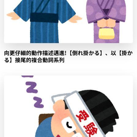
向更仔細的動作描述邁進!【倒れ掛かる】、以【掛か
る】接尾的複合動詞系列