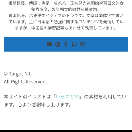
相關翻譯、傳譯；也是一名爸爸，正在努力為開始學習日文的女
兒依進度，製訂獨立的教材及練習題。
香港出身、広東語ネイティブのトラです。文章は繁体字で書い
ています。主に日本語の勉強に関するコンテンツを発信してい
ますが、中国語の学習記事もあわせて執筆しています。
© Target-N1.
All Rights Reserved.
本サイトのイラストは「
いらすとや
」の素材を利用してい
ます。心より感謝申し上げます。