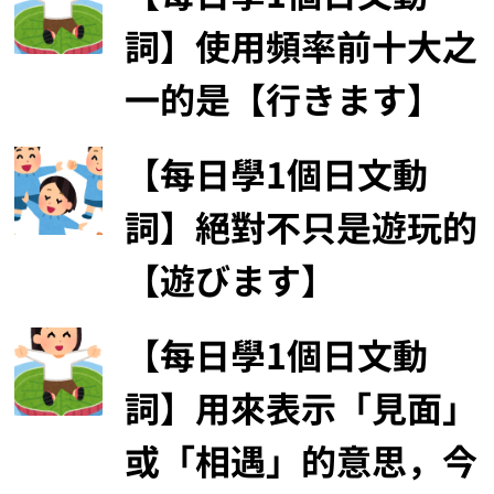
詞】使用頻率前十大之
一的是【行きます】
【每日學1個日文動
詞】絕對不只是遊玩的
【遊びます】
【每日學1個日文動
詞】用來表示「見面」
或「相遇」的意思，今