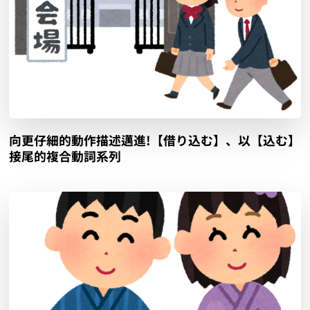
向更仔細的動作描述邁進!【借り込む】、以【込む】
接尾的複合動詞系列