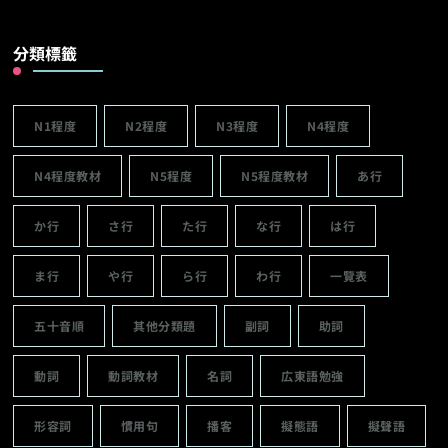
分類標籤
N1程度
N2程度
N3程度
N4程度
N4程度教材
N5程度
N5程度教材
あ行
か行
さ行
た行
な行
は行
ま行
や行
ら行
わ行
一覽表
五十音順
其他分類題
副詞
助詞
動詞
動詞教材
名詞
広東語勉強
形容詞
慣用句
播客
擬態語
擬聲語