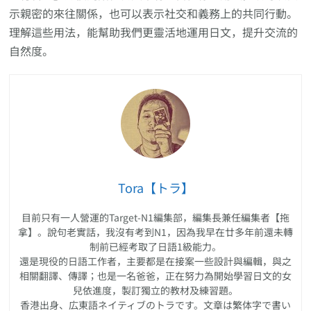
示親密的來往關係，也可以表示社交和義務上的共同行動。
理解這些用法，能幫助我們更靈活地運用日文，提升交流的
自然度。
Tora【トラ】
目前只有一人營運的Target-N1編集部，編集長兼任編集者【拖
拿】。說句老實話，我沒有考到N1，因為我早在廿多年前還未轉
制前已經考取了日語1級能力。
還是現役的日語工作者，主要都是在接案一些設計與編輯，與之
相關翻譯、傳譯；也是一名爸爸，正在努力為開始學習日文的女
兒依進度，製訂獨立的教材及練習題。
香港出身、広東語ネイティブのトラです。文章は繁体字で書い