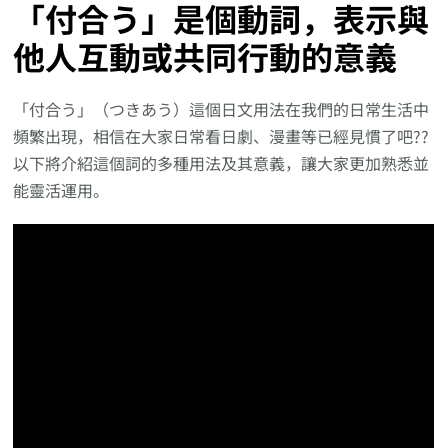
「付合う」是個動詞，表示與
他人互動或共同行動的意義
「付合う」（つきあう）這個日文用法在我們的日常生活中
頻繁出現，相信在大家日常看日劇、漫畫等已經見慣了吧??
以下將介紹這個詞的多種用法及其意義，讓大家更加熟悉並
能靈活運用。