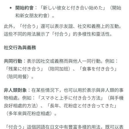
開始約會
：「新しい彼女と付き合い始めた」（開始
和新女朋友約會）。
此外，「付合う」還可以表示友誼、社交和義務上的互動。
這些不同的用法展示了「付合う」的多樣性和靈活性。
社交行為與義務
共同行動
：表示因社交或義務而與他人一同行動。例如：
「残業に付き合う」（陪同加班）、「食事を付き合う」
（陪同用餐）。
非人類對象
：在某些情況下，也可以用於表示與非人類的事
物相處。例如：「スマホと上手に付き合う方法」（與手機
良好相處的方法）、「長年、花粉症と付き合ってきた」
（多年來與花粉症相處）。
「付合う」這個詞語在日文中有豐富多樣的用法，既可以表