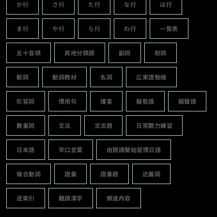
か行
さ行
た行
な行
は行
ま行
や行
ら行
わ行
一覽表
五十音順
其他分類題
副詞
助詞
動詞
動詞教材
名詞
広東語勉強
形容詞
慣用句
播客
擬態語
擬聲語
數量詞
文法
文法題
日常聽力練習
日本語
早口言葉
由閱讀開始習慣日語
複合動詞
語彙
語彙題
近義詞
逆索引
難讀漢字
頻道內容