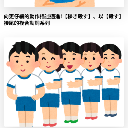
向更仔細的動作描述邁進!【轢き殺す】、以【殺す】
接尾的複合動詞系列