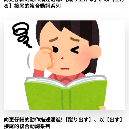
る】接尾的複合動詞系列
向更仔細的動作描述邁進!【蹴り出す】、以【出す】
接尾的複合動詞系列