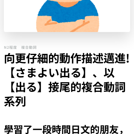
N2程度
複合動詞
向更仔細的動作描述邁進!
【さまよい出る】、以
【出る】接尾的複合動詞
系列
學習了一段時間日文的朋友，