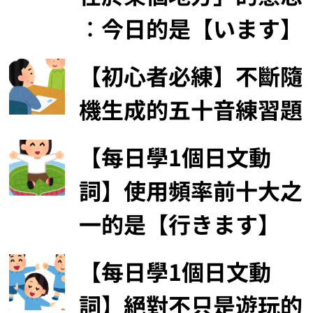
︰今日的是【います】
【初心者必練】不斷隨
機生成的五十音練習題
【每日學1個日文動
詞】使用頻率前十大之
一的是【行きます】
【每日學1個日文動
詞】絕對不只是遊玩的