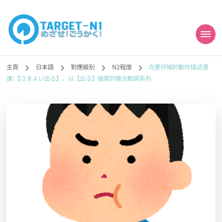
目標!!日本語能力試
真人編撰!!トラ先生的日語能力試題目練習及文法語彙課題網【中国語
勉強コンテンツも追加予定!!】
主頁
日本語
對應級別
N2程度
向更仔細的動作描述邁
N1合格
進!【さまよい出る】、以【出る】接尾的複合動詞系列