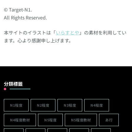
© Target-N1.
All Rights Reserved.
本サイトのイラストは「
いらすとや
」の素材を利用してい
ます。心より感謝申し上げます。
分類標籤
N1程度
N2程度
N3程度
N4程度
N4程度教材
N5程度
N5程度教材
あ行