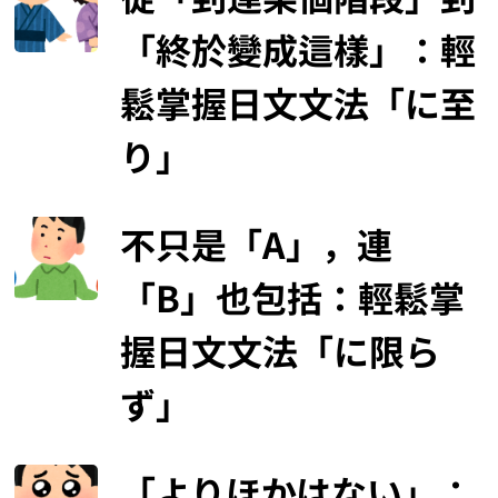
「終於變成這樣」：輕
鬆掌握日文文法「に至
り」
不只是「A」，連
「B」也包括：輕鬆掌
握日文文法「に限ら
ず」
「よりほかはない」：