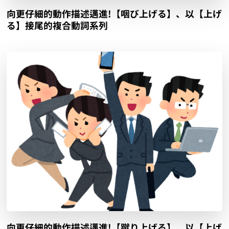
向更仔細的動作描述邁進!【咽び上げる】、以【上げ
る】接尾的複合動詞系列
向更仔細的動作描述邁進!【蹴り上げる】、以【上げ