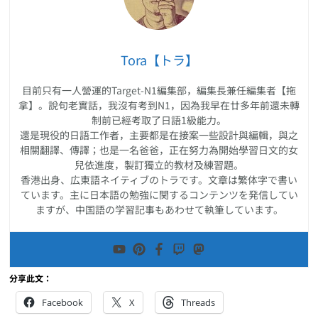
Tora【トラ】
目前只有一人營運的Target-N1編集部，編集長兼任編集者【拖
拿】。說句老實話，我沒有考到N1，因為我早在廿多年前還未轉
制前已經考取了日語1級能力。
還是現役的日語工作者，主要都是在接案一些設計與編輯，與之
相關翻譯、傳譯；也是一名爸爸，正在努力為開始學習日文的女
兒依進度，製訂獨立的教材及練習題。
香港出身、広東語ネイティブのトラです。文章は繁体字で書い
ています。主に日本語の勉強に関するコンテンツを発信してい
ますが、中国語の学習記事もあわせて執筆しています。
分享此文：
Facebook
X
Threads