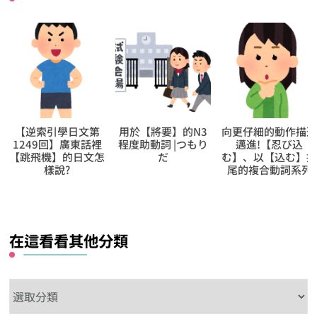
【逆索引學日文第
用於【將要】的N3
向更仔細的動作描
1249回】廣東話裡
程度助動詞 |つもり
邁進!【忍び込
【跳飛機】的日文怎
だ
む】、以【込む】
樣說?
尾的複合動詞系列
在這看看其他分類
在
這