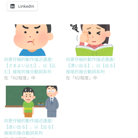
LinkedIn
向更仔細的動作描述邁進!
向更仔細的動作描述邁進!
【さまよい込む】、以【込
【漂い出る】、以【出る】
む】接尾的複合動詞系列
接尾的複合動詞系列
在「N2程度」中
在「N2程度」中
向更仔細的動作描述邁進!
【迷い出る】、以【出る】
接尾的複合動詞系列