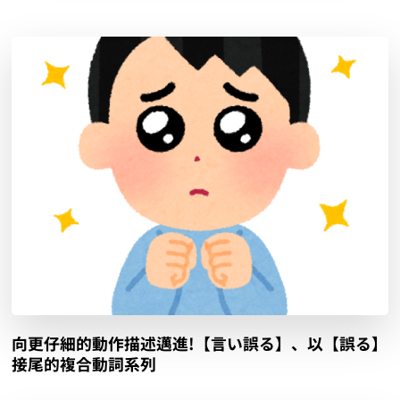
向更仔細的動作描述邁進!【言い誤る】、以【誤る】
接尾的複合動詞系列