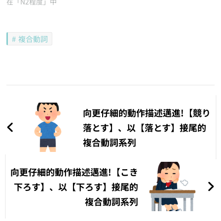
在「N2程度」中
複合動詞
文
章
向更仔細的動作描述邁進!【競り
導
落とす】、以【落とす】接尾的
複合動詞系列
覽
向更仔細的動作描述邁進!【こき
下ろす】、以【下ろす】接尾的
複合動詞系列