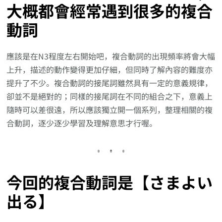
大概都會經常遇到很多的複合
動詞
應該是在N3程度左右開始吧，複合動詞的出現頻率將會大幅
上升，描述的動作變得更加仔細，但同時了解內容的難度亦
提升了不少。複合動詞的接尾詞雖然具有一定的意義規律，
卻並不是絕對的；同樣的接尾詞在不同的組合之下，意義上
隨時可以差很遠，所以應該獨立開一個系列，整理相關的複
合動詞，逐少逐少學習及理解意思才行喔。
今回的複合動詞是【さまよい
出る】