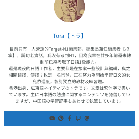
Tora【トラ】
目前只有一人營運的Target-N1編集部，編集長兼任編集者【拖
拿】。說句老實話，我沒有考到N1，因為我早在廿多年前還未轉
制前已經考取了日語1級能力。
還是現役的日語工作者，主要都是在接案一些設計與編輯，與之
相關翻譯、傳譯；也是一名爸爸，正在努力為開始學習日文的女
兒依進度，製訂獨立的教材及練習題。
香港出身、広東語ネイティブのトラです。文章は繁体字で書い
ています。主に日本語の勉強に関するコンテンツを発信してい
ますが、中国語の学習記事もあわせて執筆しています。