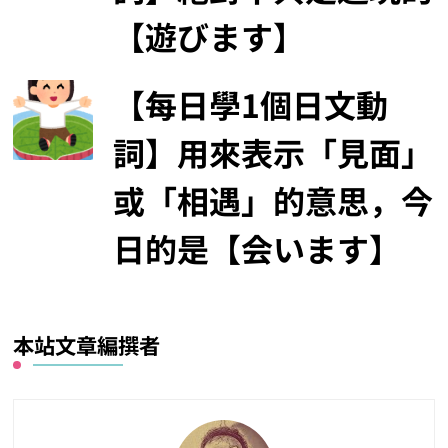
【遊びます】
【每日學1個日文動
詞】用來表示「見面」
或「相遇」的意思，今
日的是【会います】
本站文章編撰者