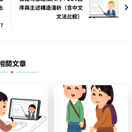
出
序與主述構造淺析（含中文
文法比較）
?
相關文章