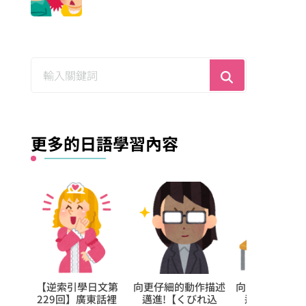
尋
找
什
麼？
更多的日語學習內容
的動作描述
向更仔細的動作描述
用聽解聽熟日語第
【每日學
【くびれ込
邁進!【買い入れ
354回【要不要幫
容詞】今