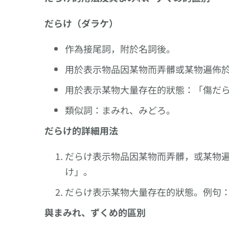
る】、以
接尾的複
だらけ（ダラケ）
作為接尾詞，附於名詞後。
用於表示物品因某物而弄髒或某物遍佈
用於表示某物大量存在的狀態：「傷だ
類似詞：まみれ、みどろ。
だらけ的詳細用法
だらけ表示物品因某物而弄髒，或某物
け」。
だらけ表示某物大量存在的狀態。例句
與まみれ、ずくめ的區別