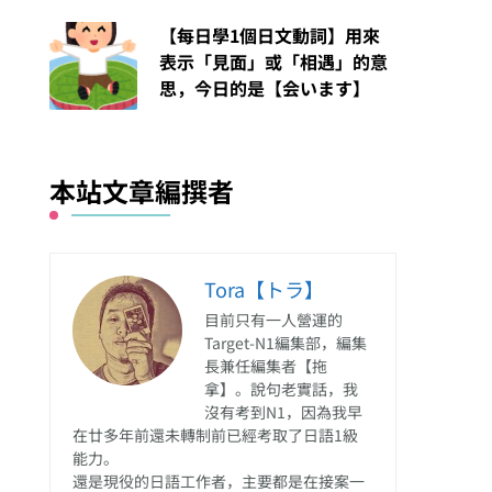
【每日學1個日文動詞】用來
表示「見面」或「相遇」的意
思，今日的是【会います】
本站文章編撰者
Tora【トラ】
目前只有一人營運的
Target-N1編集部，編集
長兼任編集者【拖
拿】。說句老實話，我
沒有考到N1，因為我早
在廿多年前還未轉制前已經考取了日語1級
能力。
還是現役的日語工作者，主要都是在接案一