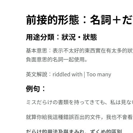
前接的形態︰名詞＋だ
用途分類︰狀況‧狀態
基本意思︰表示不太好的東西實在有太多的狀
負面意思的名詞一起使用。
英文解說︰riddled with | Too many
例句︰
ミスだらけの書類を持ってきても、私は見な
就算你給我這種錯誤百出的文件，我也不會看
向更仔細
邁進!【
だらけ的用法及與まみれ、ずくめ的區別