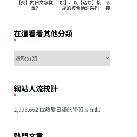
【込む】接
る】、以【入れる】
忙?】的日常表現
ま
合動詞系列
接尾的複合動詞系列
在這看看其他分類
在
這
看
看
網站人流統計
其
他
2,095,662 位熱愛日語的學習者在此
分
類
熱門文章