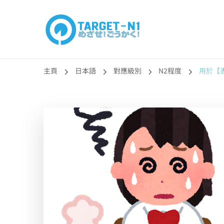
目標!!日本語能力
真人編撰!!トラ先生的日語能力試題目練習及文法語彙課題
主頁
日本語
對應級別
N2程度
用於【