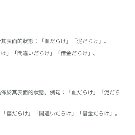
【詰める】
【中標】的日文怎樣
【交】的日文怎樣
む】、以
合動詞系列
說?
說?
尾的複
於其表面的狀態：「血だらけ」「泥だらけ」。
らけ」「間違いだらけ」「借金だらけ」。
遍佈於其表面的狀態。例句：「血だらけ」「泥だら
：「傷だらけ」「間違いだらけ」「借金だらけ」。