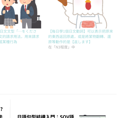
礎日文文型「…をくださ
【每日學1個日文動詞】可以表示把原來
文的請求用法，用來請求
的東西返回原處，或是將某物翻轉、還
或某種行為
原等動作的是【返します】
在「N3程度」中
?
法
日語句型結構入門：SOV語