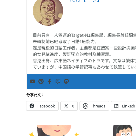
目前只有一人營運的Target-N1編集部，編集長兼
未轉制前已經考取了日語1級能力。
還是現役的日語工作者，主要都是在接案一些設計與編
的女兒依進度，製訂獨立的教材及練習題。
香港出身、広東語ネイティブのトラです。文章は繁体
ていますが、中国語の学習記事もあわせて執筆してい
分享此文：
Facebook
X
Threads
LinkedI