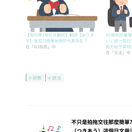
【每日學1個日文動詞】動詞【ありま
N5級別的基
す】是否只簡單地用於代表存在？
い」是一個日
在「N3程度」中
對方給予某物
在「文法」中
狀態
狀況
文
章
不只是拍拖交往那麼簡單?
（つきあう）這個日文用