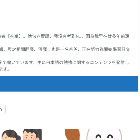
任編集者【拖拿】。說句老實話，我沒有考到N1，因為我早在廿多年前還
輯，與之相關翻譯、傳譯；也是一名爸爸，正在努力為開始學習日文
字で書いています。主に日本語の勉強に関するコンテンツを発信し
ます。
n