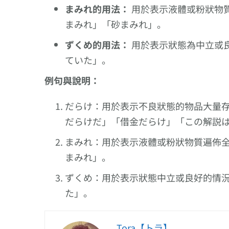
まみれ的用法：
用於表示液體或粉狀物
まみれ」「砂まみれ」。
ずくめ的用法：
用於表示狀態為中立或
ていた」。
例句與說明：
だらけ：用於表示不良狀態的物品大量
だらけだ」「借金だらけ」「この解説
まみれ：用於表示液體或粉狀物質遍佈
まみれ」。
ずくめ：用於表示狀態中立或良好的情
た」。
Tora【トラ】