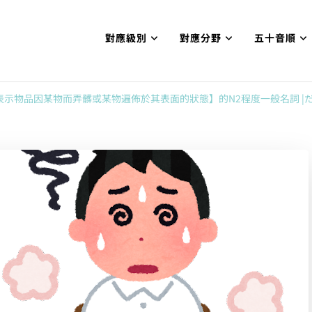
對應級別
對應分野
五十音順
試N1合格
網【中国語勉強コンテンツも追加予定!!】
表示物品因某物而弄髒或某物遍佈於其表面的狀態】的N2程度一般名詞 |