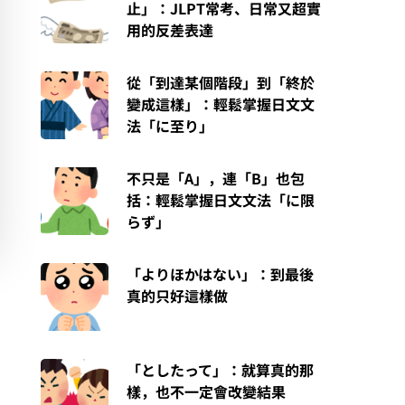
止」：JLPT常考、日常又超實
用的反差表達
從「到達某個階段」到「終於
變成這樣」：輕鬆掌握日文文
法「に至り」
不只是「A」，連「B」也包
括：輕鬆掌握日文文法「に限
らず」
「よりほかはない」：到最後
真的只好這樣做
「としたって」：就算真的那
樣，也不一定會改變結果