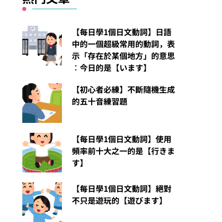
【每日學1個日文動詞】日語
中的一個超級常用的動詞，表
示「存在於某個地方」的意思
︰今日的是【います】
【初心者必練】不斷隨機生成
的五十音練習題
【每日學1個日文動詞】使用
頻率前十大之一的是【行きま
す】
【每日學1個日文動詞】絕對
不只是遊玩的【遊びます】