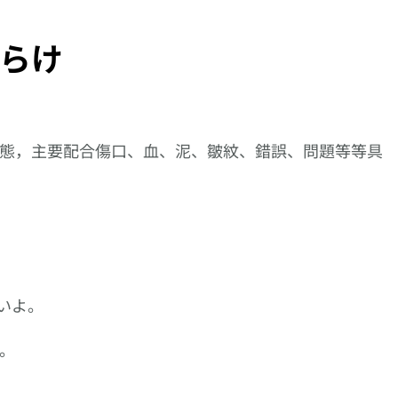
らけ
態，主要配合傷口、血、泥、皺紋、錯誤、問題等等具
いよ。
。
的動作描述
【逆索引學日文第
【逆索引學日文第
向更仔細
思い詰め
47回】廣東話裡
229回】廣東話裡
邁進!