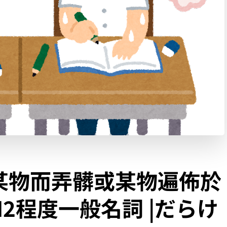
某物而弄髒或某物遍佈於
2程度一般名詞 |だらけ