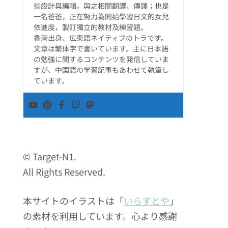
些設計與編輯，與之相關翻譯、傳譯；也是
一名爸爸，正在努力為開始學習日文的女兒
依進度，製訂獨立的教材及練習題。
香港出身、広東語ネイティブのトラです。
文章は繁体字で書いています。主に日本語
の勉強に関するコンテンツを発信していま
すが、中国語の学習記事もあわせて執筆し
ています。
© Target-N1.
All Rights Reserved.
本サイトのイラストは「
いらすとや
」
の素材を利用しています。心より感謝