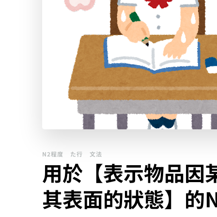
N2程度
た行
文法
用於【表示物品因
其表面的狀態】的N