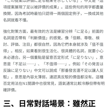
「この提案は評価に足る結果を示している」，中文是「這
項提案展現了足以被評價的成果」。這些例句的用字都盡量
換開，因為考試時最怕只認得一兩個固定例子，一換成其他
名詞就看不懂。
強化對策方面，最有效的方法是練習分辨「に足る」前面的
名詞是否帶有「判斷價值」的感覺。像「信頼、尊敬、検
討、評価、注目」都很自然，因為它們本身就涉及「值不值
得」。相反，如果看到很生活化、很具體的名詞，就要小心
未必適合。另一個重點是留意否定形式「に足りない」，意
思是「不足以……」、「不值得……」。例如「その発言は
反論に足りない」中文可以說成「那番發言還不足以讓人反
駁」，意思是內容太薄弱，連認真反駁的價值都沒有。這種
否定用法在N1閱讀中也很常見，語氣通常比較冷靜但帶有明
確評價。
三、日常對話場景：雖然正