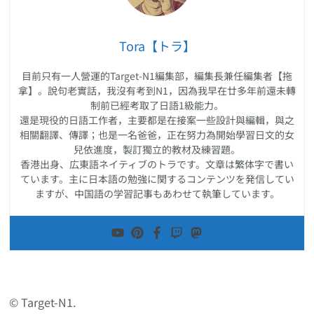
Tora【トラ】
目前只有一人營運的Target-N1編集部，編集長兼任編集者【拖
拿】。說句老實話，我沒有考到N1，因為我早在廿多年前還未轉
制前已經考取了日語1級能力。
還是現役的日語工作者，主要都是在接案一些設計與編輯，與之
相關翻譯、傳譯；也是一名爸爸，正在努力為開始學習日文的女
兒依進度，製訂獨立的教材及練習題。
香港出身、広東語ネイティブのトラです。文章は繁体字で書い
ています。主に日本語の勉強に関するコンテンツを発信してい
ますが、中国語の学習記事もあわせて執筆しています。
© Target-N1.