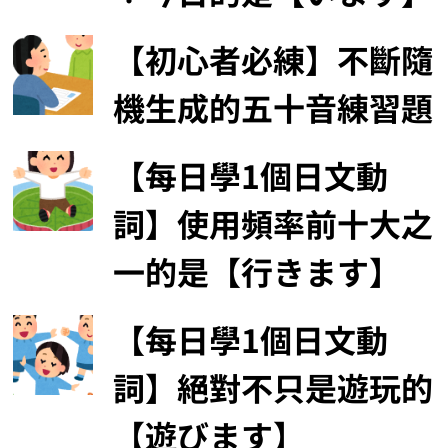
【初心者必練】不斷隨
機生成的五十音練習題
【每日學1個日文動
詞】使用頻率前十大之
一的是【行きます】
【每日學1個日文動
詞】絕對不只是遊玩的
【遊びます】