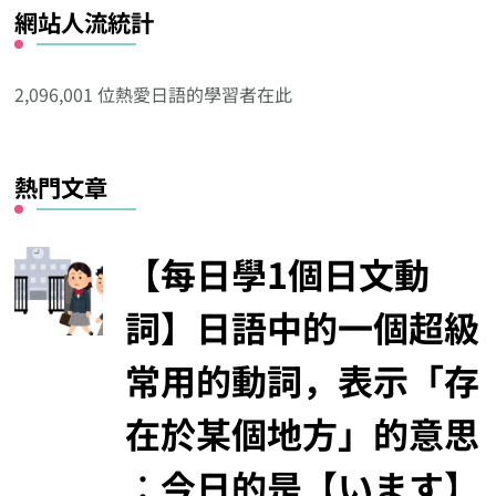
網站人流統計
其
他
分
2,096,001 位熱愛日語的學習者在此
類
熱門文章
【每日學1個日文動
詞】日語中的一個超級
常用的動詞，表示「存
在於某個地方」的意思
︰今日的是【います】