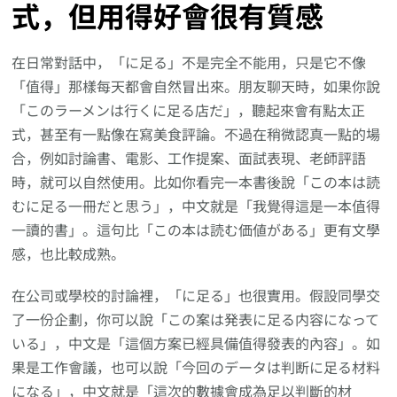
式，但用得好會很有質感
在日常對話中，「に足る」不是完全不能用，只是它不像
「值得」那樣每天都會自然冒出來。朋友聊天時，如果你說
「このラーメンは行くに足る店だ」，聽起來會有點太正
式，甚至有一點像在寫美食評論。不過在稍微認真一點的場
合，例如討論書、電影、工作提案、面試表現、老師評語
時，就可以自然使用。比如你看完一本書後說「この本は読
むに足る一冊だと思う」，中文就是「我覺得這是一本值得
一讀的書」。這句比「この本は読む価値がある」更有文學
感，也比較成熟。
在公司或學校的討論裡，「に足る」也很實用。假設同學交
了一份企劃，你可以說「この案は発表に足る内容になって
いる」，中文是「這個方案已經具備值得發表的內容」。如
果是工作會議，也可以說「今回のデータは判断に足る材料
になる」，中文就是「這次的數據會成為足以判斷的材