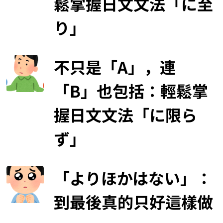
鬆掌握日文文法「に至
り」
不只是「A」，連
「B」也包括：輕鬆掌
握日文文法「に限ら
ず」
「よりほかはない」：
到最後真的只好這樣做