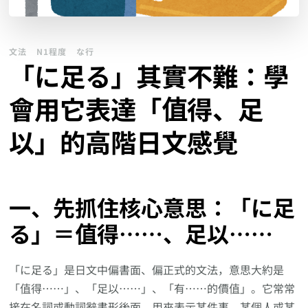
文法
N1程度
な行
「に足る」其實不難：學
會用它表達「值得、足
以」的高階日文感覺
一、先抓住核心意思：「に足
る」＝值得……、足以……
「に足る」是日文中偏書面、偏正式的文法，意思大約是
「值得……」、「足以……」、「有……的價值」。它常常
接在名詞或動詞辭書形後面，用來表示某件事、某個人或某