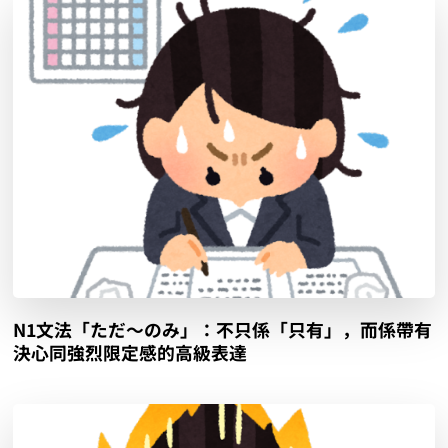
N1文法「ただ～のみ」：不只係「只有」，而係帶有
決心同強烈限定感的高級表達