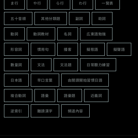
ま行
や行
ら行
わ行
一覽表
五十音順
其他分類題
副詞
助詞
動詞
動詞教材
名詞
広東語勉強
形容詞
慣用句
播客
擬態語
擬聲語
數量詞
文法
文法題
日常聽力練習
日本語
早口言葉
由閱讀開始習慣日語
複合動詞
語彙
語彙題
近義詞
逆索引
難讀漢字
頻道內容