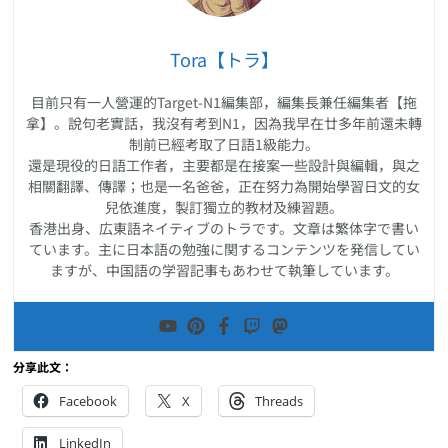
Tora【トラ】
目前只有一人營運的Target-N1編集部，編集長兼任編集者【拖
拿】。說句老實話，我沒有考到N1，因為我早在廿多年前還未轉
制前已經考取了日語1級能力。
還是現役的日語工作者，主要都是在接案一些設計與編輯，與之
相關翻譯、傳譯；也是一名爸爸，正在努力為開始學習日文的女
兒依進度，製訂獨立的教材及練習題。
香港出身、広東語ネイティブのトラです。文章は繁体字で書い
ています。主に日本語の勉強に関するコンテンツを発信してい
ますが、中国語の学習記事もあわせて執筆しています。
分享此文：
Facebook
X
Threads
LinkedIn