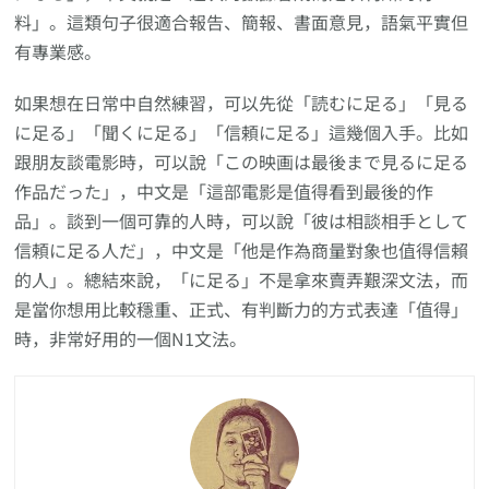
料」。這類句子很適合報告、簡報、書面意見，語氣平實但
有專業感。
如果想在日常中自然練習，可以先從「読むに足る」「見る
に足る」「聞くに足る」「信頼に足る」這幾個入手。比如
跟朋友談電影時，可以說「この映画は最後まで見るに足る
作品だった」，中文是「這部電影是值得看到最後的作
品」。談到一個可靠的人時，可以說「彼は相談相手として
信頼に足る人だ」，中文是「他是作為商量對象也值得信賴
的人」。總結來說，「に足る」不是拿來賣弄艱深文法，而
是當你想用比較穩重、正式、有判斷力的方式表達「值得」
時，非常好用的一個N1文法。