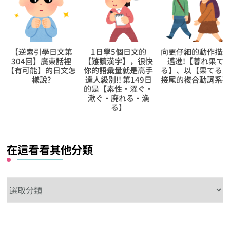
【逆索引學日文第
1日學5個日文的
向更仔細的動作描
304回】廣東話裡
【難讀漢字】，很快
邁進!【暮れ果て
【有可能】的日文怎
你的語彙量就是高手
る】、以【果てる
樣說?
達人級別!! 第149日
接尾的複合動詞系
的是【素性‧濯ぐ‧
漱ぐ‧廃れる‧漁
る】
在這看看其他分類
在
這
看
看