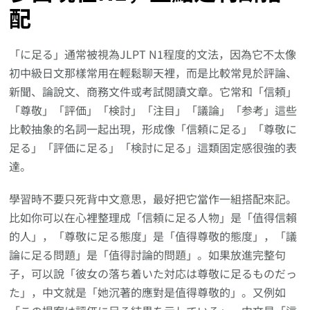
配
「に足る」通常被視為JLPT N1程度的文法，因為它不太像
初中級日文那樣常用在輕鬆聊天裡，而是比較常見於評論、
新聞、論說文、商務文件或考試閱讀文章。它常和「信頼」
「尊敬」「評価」「検討」「注目」「議論」「参考」這些
比較抽象的名詞一起出現，形成像「信頼に足る」「尊敬に
足る」「評価に足る」「検討に足る」這類固定感很強的表
達。
學習時不要只死背中文意思，最好把它當作一組搭配來記。
比如你可以在心裡整理成「信頼に足る人物」是「值得信賴
的人」，「尊敬に足る態度」是「值得尊敬的態度」，「議
論に足る問題」是「值得討論的問題」。如果放進完整句
子，可以說「彼女の落ち着いた対応は尊敬に足るものだっ
た」，中文就是「她沉著的應對是值得尊敬的」。又例如