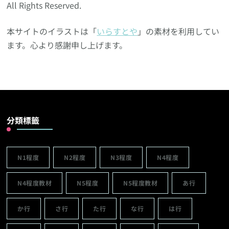
All Rights Reserved.
本サイトのイラストは「
いらすとや
」の素材を利用してい
ます。心より感謝申し上げます。
分類標籤
N1程度
N2程度
N3程度
N4程度
N4程度教材
N5程度
N5程度教材
あ行
か行
さ行
た行
な行
は行