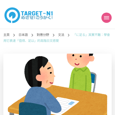
目標!!日本語能力試
真人編撰!!トラ先生的日語能力試題目練習及文法語彙課題網【中国語
勉強コンテンツも追加予定!!】
主頁
日本語
對應分野
文法
「に足る」其實不難：學會
N1合格
用它表達「值得、足以」的高階日文感覺