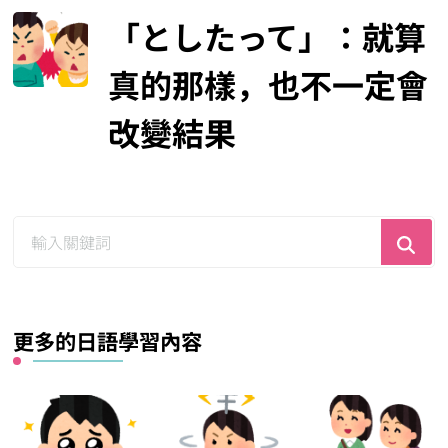
「としたって」：就算
真的那樣，也不一定會
改變結果
尋
找
什
麼？
更多的日語學習內容