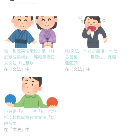
從「到達某個階段」到「終
N1文法「～たが最後／～た
於變成這樣」：輕鬆掌握日
ら最後」：一旦發生，就很
文文法「に至り」
難回頭
在「文法」中
在「文法」中
不只是「A」，連「B」也包
括：輕鬆掌握日文文法「に
限らず」
在「文法」中