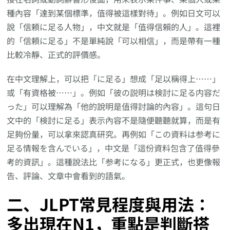
種內容「達到某個標準，值得被這樣對待」。例如日文可以
說「信頼に足る人物」，中文就是「值得信賴的人」。這裡
的「信頼に足る」不是單純說「可以相信」，而是帶有一種
比較冷靜、正式的評價感。
在中文理解上，可以把「に足る」想成「足以稱得上……」
或「有資格被……」。例如「彼の説明は検討に足る内容だ
った」可以理解為「他的說明是值得討論的內容」。這句日
文中的「検討に足る」表示內容不是隨便聽聽就算，而是有
足夠份量，可以拿來認真研究。再例如「この資料は参考に
足る情報を含んでいる」，中文是「這份資料包含了值得參
考的資訊」。這種說法比「参考になる」更正式，也更像報
告、評論、文章中會看到的語氣。
二、JLPT常見程度與用法：
多出現在N1，重點是判斷搭