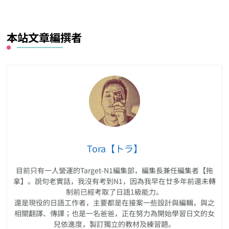
本站文章編撰者
Tora【トラ】
目前只有一人營運的Target-N1編集部，編集長兼任編集者【拖
拿】。說句老實話，我沒有考到N1，因為我早在廿多年前還未轉
制前已經考取了日語1級能力。
還是現役的日語工作者，主要都是在接案一些設計與編輯，與之
相關翻譯、傳譯；也是一名爸爸，正在努力為開始學習日文的女
兒依進度，製訂獨立的教材及練習題。