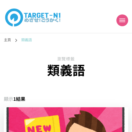
目標!!日本語能力試
真人編撰!!トラ先生的日語能力試題目練習及文法語彙課題網【中国語
勉強コンテンツも追加予定!!】
主頁
類義語
N1合格
瀏覽標籤
類義語
顯示
1結果