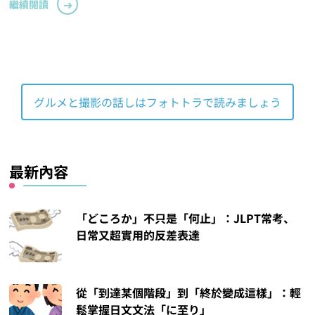
繼續閱讀
グルメと撮影の話しはフォトトラで読みましょう
最新內容
「どころか」不只是「何止」：JLPT常考、
日常又超實用的反差表達
從「到達某個階段」到「終於變成這樣」：輕
鬆掌握日文文法「に至り」