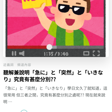
近義詞
頻道內容
聽解兼說明「急に」と「突然」と「いきな
り」究竟有甚麼分別??
「急に」と「突然」と「いきなり」學日文久了就知道，這
很常用 但三者之間，究竟有甚麼分別之處呢?? 現在就來說
明 …