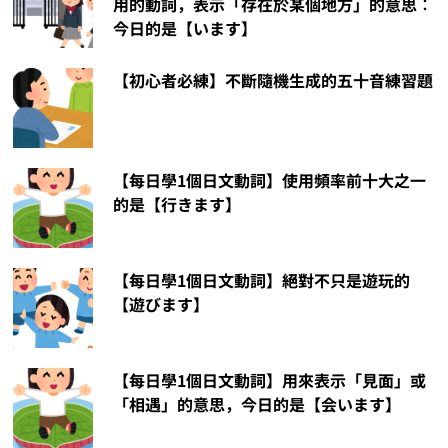
用的動詞，表示「存在於某個地方」的意思︰
今日的是【います】
【初心者必練】不斷隨機生成的五十音練習題
【每日學1個日文動詞】使用頻率前十大之一
的是【行きます】
【每日學1個日文動詞】絕對不只是遊玩的
【遊びます】
【每日學1個日文動詞】用來表示「見面」或
「相遇」的意思，今日的是【会います】