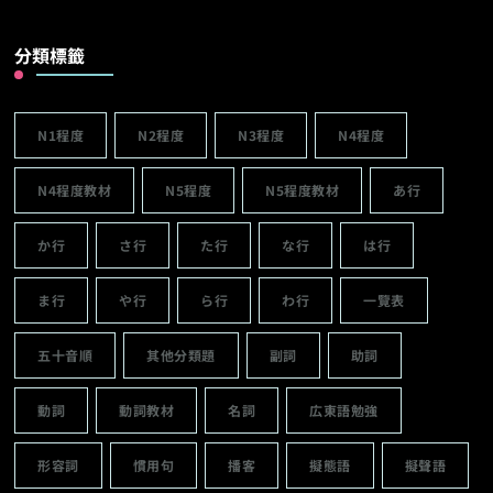
分類標籤
N1程度
N2程度
N3程度
N4程度
N4程度教材
N5程度
N5程度教材
あ行
か行
さ行
た行
な行
は行
ま行
や行
ら行
わ行
一覽表
五十音順
其他分類題
副詞
助詞
動詞
動詞教材
名詞
広東語勉強
形容詞
慣用句
播客
擬態語
擬聲語