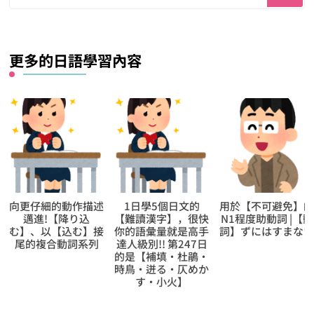
找
什
麼？
更多的日語學習內容
描述
1日學5個日文的
用於【不可避免】的
向更仔細的動
込
【難讀漢字】，很快
N1程度助動詞 |【動
邁進!【まつり
】接
你的語彙量就是高手
詞】ずにはすまない
る】、以【付
系列
達人級別!! 第247日
接尾的複合動
的是【補填‧杜鵑・
時鳥‧迸る‧仄めか
す‧小火】