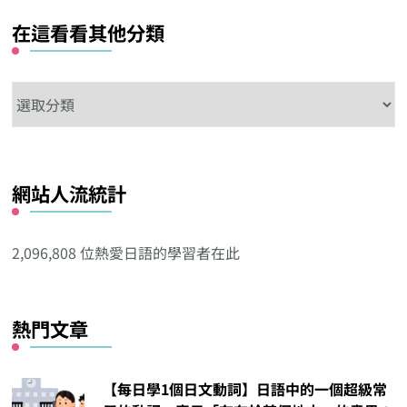
在這看看其他分類
在
這
看
看
網站人流統計
其
他
分
2,096,808 位熱愛日語的學習者在此
類
熱門文章
【每日學1個日文動詞】日語中的一個超級常