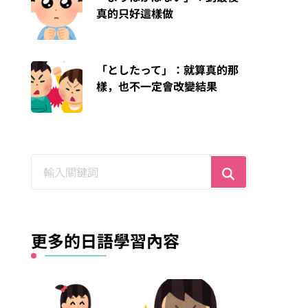
真的只好這樣做
「としたって」：就算真的那
樣，也不一定會改變結果
尋
找
什
麼？
更多的日語學習內容