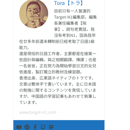
Tora【トラ】
目前只有一人營運的
Target-N1編集部，編集
長兼任編集者【拖
拿】。說句老實話，我
沒有考到N1，因為我早
在廿多年前還未轉制前已經考取了日語1級
能力。
還是現役的日語工作者，主要都是在接案一
些設計與編輯，與之相關翻譯、傳譯；也是
一名爸爸，正在努力為開始學習日文的女兒
依進度，製訂獨立的教材及練習題。
香港出身、広東語ネイティブのトラです。
文章は繁体字で書いています。主に日本語
の勉強に関するコンテンツを発信していま
すが、中国語の学習記事もあわせて執筆し
ています。
www.target-n1.com