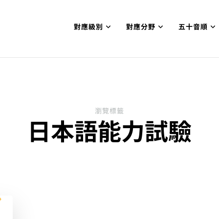
對應級別
對應分野
五十音順
試N1合格
網【中国語勉強コンテンツも追加予定!!】
瀏覽標籤
日本語能力試驗