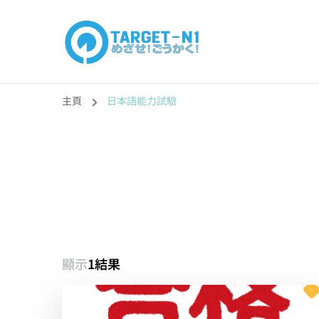
目標!!日本語能力
真人編撰!!トラ先生的日語能力試題目練習及文法語彙課題
主頁
日本語能力試驗
顯示
1結果