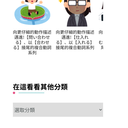
趕來、
向更仔細的動作描述
向更仔細的動作描述
向更仔細的動
通常用
邁進!【問い合わせ
邁進!【仕入れ
邁進!【拝み
時馬上
る】、以【合わせ
る】、以【入れる】
む】、以【込
或場合
る】接尾的複合動詞
接尾的複合動詞系列
尾的複合動詞
る】、
系列
接尾的
在這看看其他分類
在
這
看