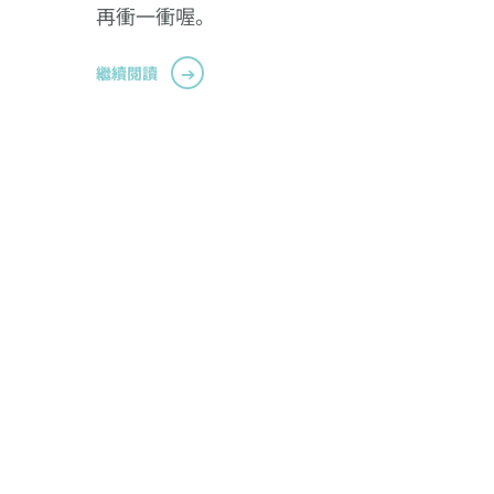
再衝一衝喔。
繼續閱讀