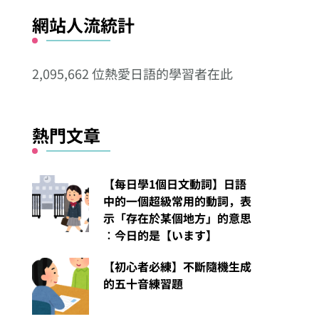
看
網站人流統計
其
他
2,095,662 位熱愛日語的學習者在此
分
類
熱門文章
【每日學1個日文動詞】日語
中的一個超級常用的動詞，表
示「存在於某個地方」的意思
︰今日的是【います】
【初心者必練】不斷隨機生成
的五十音練習題