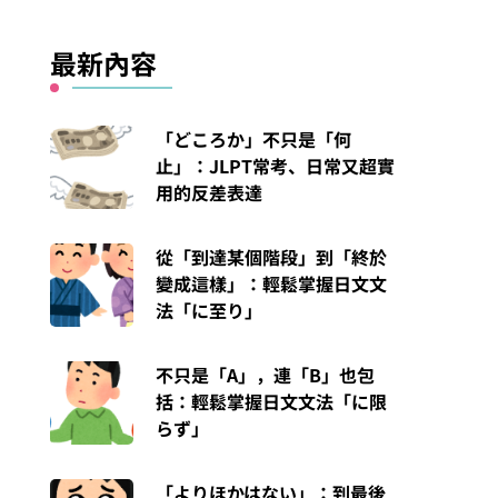
最新內容
「どころか」不只是「何
止」：JLPT常考、日常又超實
用的反差表達
從「到達某個階段」到「終於
變成這樣」：輕鬆掌握日文文
法「に至り」
不只是「A」，連「B」也包
括：輕鬆掌握日文文法「に限
らず」
「よりほかはない」：到最後