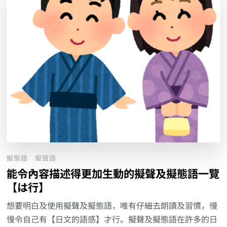
擬態語
擬聲語
能令內容描述得更加生動的擬聲及擬態語一覽
【は行】
想要明白及使用擬聲及擬態語，唯有仔細去朗讀及習慣，慢
慢令自己有【日文的語感】才行。擬聲及擬態語在許多的日