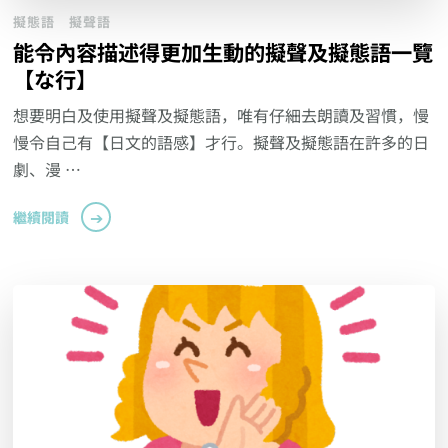
擬態語
擬聲語
能令內容描述得更加生動的擬聲及擬態語一覽
【な行】
想要明白及使用擬聲及擬態語，唯有仔細去朗讀及習慣，慢
慢令自己有【日文的語感】才行。擬聲及擬態語在許多的日
劇、漫 …
繼續閱讀