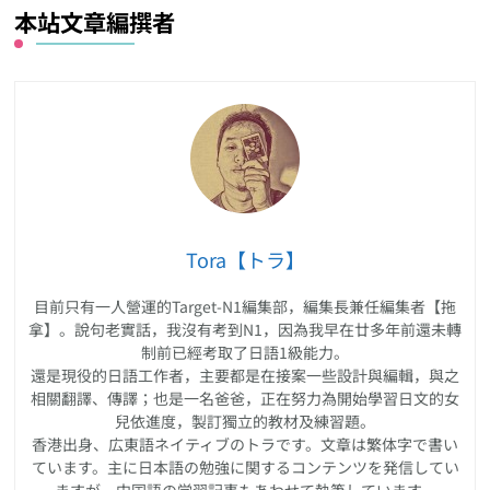
本站文章編撰者
Tora【トラ】
目前只有一人營運的Target-N1編集部，編集長兼任編集者【拖
拿】。說句老實話，我沒有考到N1，因為我早在廿多年前還未轉
制前已經考取了日語1級能力。
還是現役的日語工作者，主要都是在接案一些設計與編輯，與之
相關翻譯、傳譯；也是一名爸爸，正在努力為開始學習日文的女
兒依進度，製訂獨立的教材及練習題。
香港出身、広東語ネイティブのトラです。文章は繁体字で書い
ています。主に日本語の勉強に関するコンテンツを発信してい
ますが、中国語の学習記事もあわせて執筆しています。