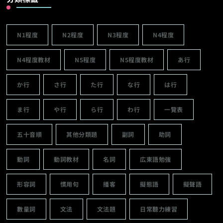
N1程度
N2程度
N3程度
N4程度
N4程度教材
N5程度
N5程度教材
あ行
か行
さ行
た行
な行
は行
ま行
や行
ら行
わ行
一覽表
五十音順
其他分類題
副詞
助詞
動詞
動詞教材
名詞
広東語勉強
形容詞
慣用句
播客
擬態語
擬聲語
數量詞
文法
文法題
日常聽力練習