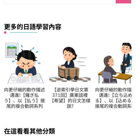
找
什
麼？
更多的日語學習內容
【逆索引學日文第
向更仔細的動作描述
向更仔細的動作描
371回】廣東話裡
邁進!【立ち込め
邁進!【抜け出
【希望】的日文怎樣
る】、以【込める】
る】、以【出る】
說?
接尾的複合動詞系列
尾的複合動詞系列
在這看看其他分類