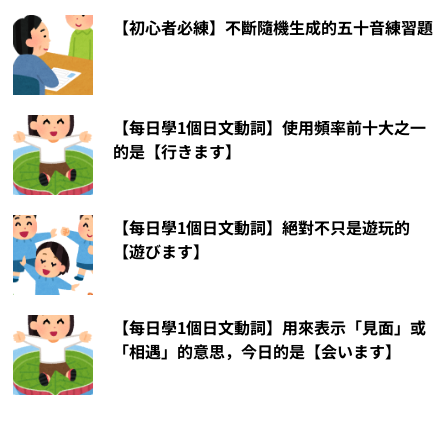
【初心者必練】不斷隨機生成的五十音練習題
【每日學1個日文動詞】使用頻率前十大之一
的是【行きます】
【每日學1個日文動詞】絕對不只是遊玩的
【遊びます】
【每日學1個日文動詞】用來表示「見面」或
「相遇」的意思，今日的是【会います】