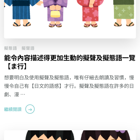
擬態語
擬聲語
能令內容描述得更加生動的擬聲及擬態語一覽
【ま行】
想要明白及使用擬聲及擬態語，唯有仔細去朗讀及習慣，慢
慢令自己有【日文的語感】才行。擬聲及擬態語在許多的日
劇、漫 …
繼續閱讀