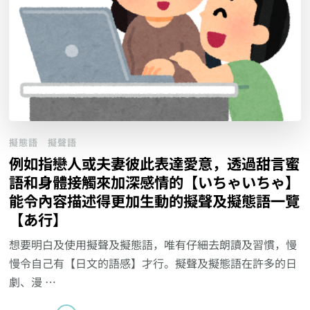
擬態語
擬聲語
例如指戀人或夫妻彼此表達愛意，透過甜言蜜
語和身體接觸來加深感情的【いちゃいちゃ】
能令內容描述得更加生動的擬聲及擬態語一覽
【あ行】
想要明白及使用擬聲及擬態語，唯有仔細去朗讀及習慣，慢
慢令自己有【日文的語感】才行。擬聲及擬態語在許多的日
劇、漫 …