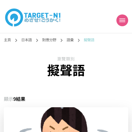
目標!!日本語能力試
真人編撰!!トラ先生的日語能力試題目練習及文法語彙課題網【中国語
勉強コンテンツも追加予定!!】
主頁
日本語
對應分野
語彙
擬聲語
N1合格
瀏覽類別
擬聲語
顯示
9結果