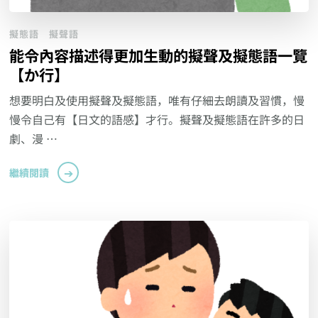
擬態語
擬聲語
能令內容描述得更加生動的擬聲及擬態語一覽
【か行】
想要明白及使用擬聲及擬態語，唯有仔細去朗讀及習慣，慢
慢令自己有【日文的語感】才行。擬聲及擬態語在許多的日
劇、漫 …
繼續閱讀