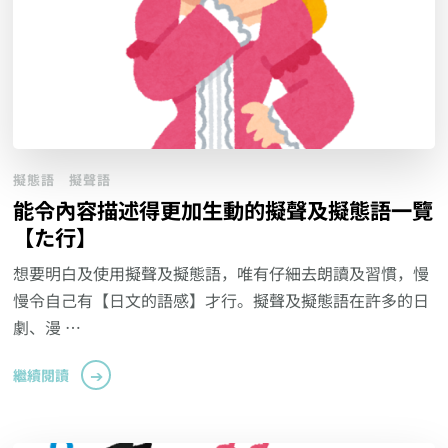
擬態語
擬聲語
能令內容描述得更加生動的擬聲及擬態語一覽
【た行】
想要明白及使用擬聲及擬態語，唯有仔細去朗讀及習慣，慢
慢令自己有【日文的語感】才行。擬聲及擬態語在許多的日
劇、漫 …
繼續閱讀