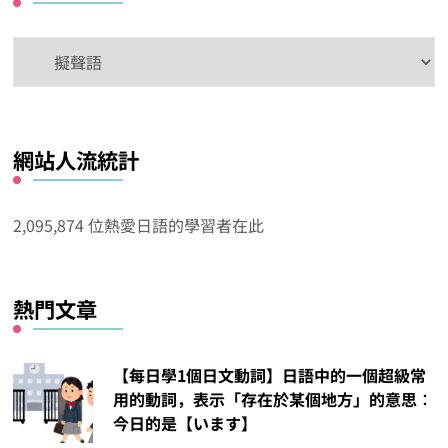
在
這
看
看
網站人流統計
其
他
分
2,095,874 位熱愛日語的學習者在此
類
熱門文章
【每日學1個日文動詞】日語中的一個超級常
用的動詞，表示「存在於某個地方」的意思︰
今日的是【います】