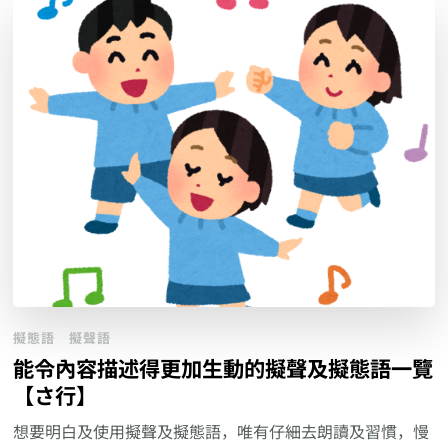
擬態語
擬聲語
能令內容描述得更加生動的擬聲及擬態語一覽
【さ行】
想要明白及使用擬聲及擬態語，唯有仔細去朗讀及習慣，慢