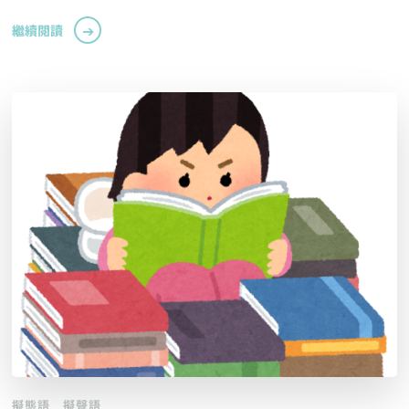
繼續閱讀
擬態語
擬聲語