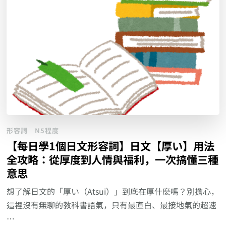
形容詞
N5程度
【每日學1個日文形容詞】日文【厚い】用法
全攻略：從厚度到人情與福利，一次搞懂三種
意思
想了解日文的「厚い（Atsui）」到底在厚什麼嗎？別擔心，
這裡沒有無聊的教科書語氣，只有最直白、最接地氣的超速
…