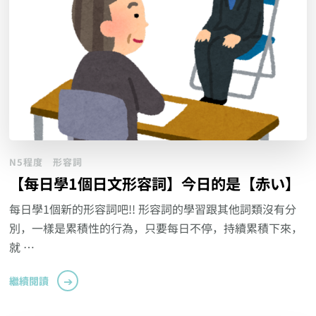
N5程度
形容詞
【每日學1個日文形容詞】今日的是【赤い】
每日學1個新的形容詞吧!! 形容詞的學習跟其他詞類沒有分
別，一樣是累積性的行為，只要每日不停，持續累積下來，
就 …
繼續閱讀