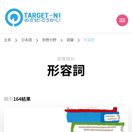
目標!!日本語能力試
真人編撰!!トラ先生的日語能力試題目練習及文法語彙課題網【中国語
勉強コンテンツも追加予定!!】
主頁
日本語
對應分野
語彙
形容詞
N1合格
瀏覽類別
形容詞
顯示
164結果