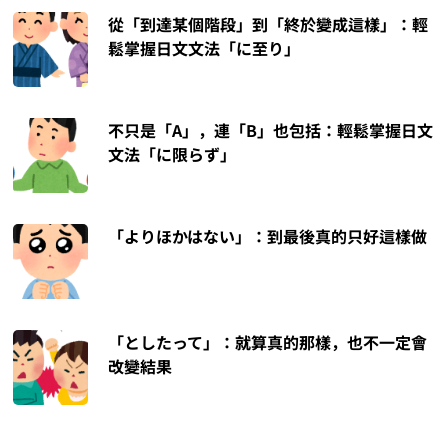
從「到達某個階段」到「終於變成這樣」：輕
鬆掌握日文文法「に至り」
不只是「A」，連「B」也包括：輕鬆掌握日文
文法「に限らず」
「よりほかはない」：到最後真的只好這樣做
「としたって」：就算真的那樣，也不一定會
改變結果