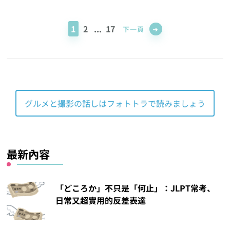
Posts
pagination
頁
頁
頁
1
2
...
17
下一頁
面
面
面
グルメと撮影の話しはフォトトラで読みましょう
最新內容
「どころか」不只是「何止」：JLPT常考、
日常又超實用的反差表達