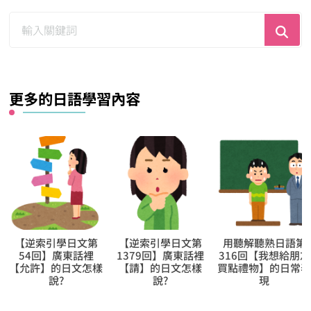
尋
找
什
麼？
更多的日語學習內容
【逆索引學日文第
用聽解聽熟日語第
用聽解聽熟日語第
1379回】廣東話裡
316回【我想給朋友
269回【這個月我參
【請】的日文怎樣
買點禮物】的日常表
加了四次會議】的
說?
現
常表現