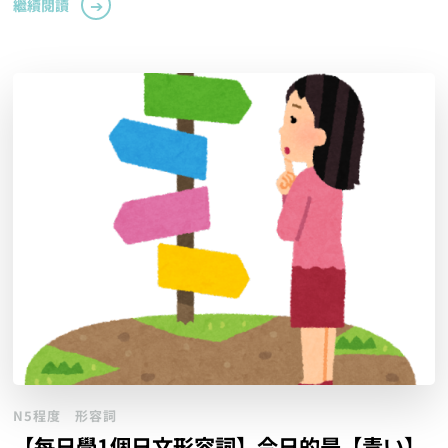
繼續閱讀
N5程度
形容詞
【每日學1個日文形容詞】今日的是【青い】