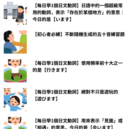
【每日學1個日文動詞】日語中的一個超級常
用的動詞，表示「存在於某個地方」的意思︰
今日的是【います】
【初心者必練】不斷隨機生成的五十音練習題
【每日學1個日文動詞】使用頻率前十大之一
的是【行きます】
【每日學1個日文動詞】絕對不只是遊玩的
【遊びます】
【每日學1個日文動詞】用來表示「見面」或
「相遇」的意思，今日的是【会います】