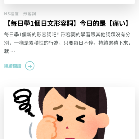
N5程度
形容詞
【每日學1個日文形容詞】今日的是【痛い】
每日學1個新的形容詞吧!! 形容詞的學習跟其他詞類沒有分
別，一樣是累積性的行為，只要每日不停，持續累積下來，
就 …
繼續閱讀