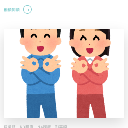
繼續閱讀
語彙題
N3程度
N4程度
形容詞