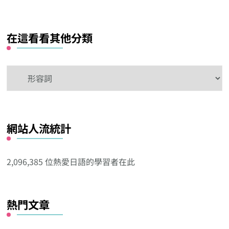
在這看看其他分類
在
這
看
看
網站人流統計
其
他
分
2,096,385 位熱愛日語的學習者在此
類
熱門文章