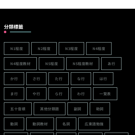
分類標籤
N1程度
N2程度
N3程度
N4程度
N4程度教材
N5程度
N5程度教材
あ行
か行
さ行
た行
な行
は行
ま行
や行
ら行
わ行
一覽表
五十音順
其他分類題
副詞
助詞
動詞
動詞教材
名詞
広東語勉強