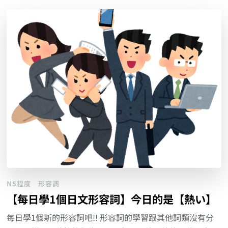
N5程度
形容詞
【每日學1個日文形容詞】今日的是【熱い】
每日學1個新的形容詞吧!! 形容詞的學習跟其他詞類沒有分