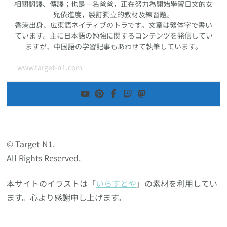
相關翻譯、傳譯；也是一名爸爸，正在努力為開始學習日文的女
兒依進度，製訂獨立的教材及練習題。
香港出身、広東語ネイティブのトラです。文章は繁体字で書い
ています。主に日本語の勉強に関するコンテンツを発信してい
ますが、中国語の学習記事もあわせて執筆しています。
www.target-n1.com
© Target-N1.
All Rights Reserved.
本サイトのイラストは「
いらすとや
」の素材を利用してい
ます。心より感謝申し上げます。