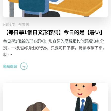
N5程度
形容詞
【每日學1個日文形容詞】今日的是【暑い】
每日學1個新的形容詞吧!! 形容詞的學習跟其他詞類沒有分
別，一樣是累積性的行為，只要每日不停，持續累積下來，
就 …
繼續閱讀