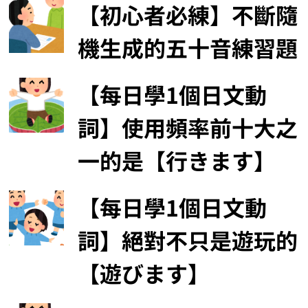
【初心者必練】不斷隨
機生成的五十音練習題
【每日學1個日文動
詞】使用頻率前十大之
一的是【行きます】
【每日學1個日文動
詞】絕對不只是遊玩的
【遊びます】