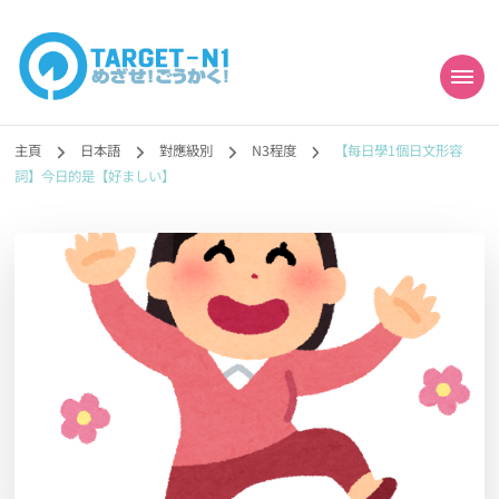
目標!!日本語能力試
真人編撰!!トラ先生的日語能力試題目練習及文法語彙課題網【中国語
勉強コンテンツも追加予定!!】
主頁
日本語
對應級別
N3程度
【每日學1個日文形容
N1合格
詞】今日的是【好ましい】