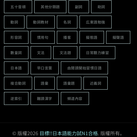
五十音順
其他分類題
副詞
助詞
動詞
動詞教材
名詞
広東語勉強
形容詞
慣用句
播客
擬態語
擬聲語
數量詞
文法
文法題
日常聽力練習
日本語
早口言葉
由閱讀開始習慣日語
複合動詞
語彙
語彙題
近義詞
逆索引
難讀漢字
頻道內容
© 版權2026
目標!!日本語能力試N1合格
. 版權所有。