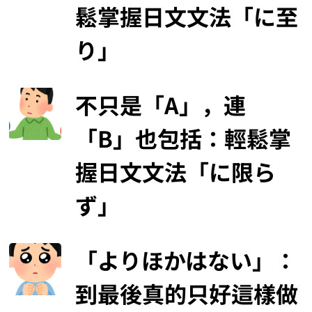
鬆掌握日文文法「に至
り」
不只是「A」，連
「B」也包括：輕鬆掌
握日文文法「に限ら
ず」
「よりほかはない」：
到最後真的只好這樣做