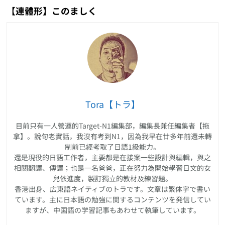
【連體形】このましく
Tora【トラ】
目前只有一人營運的Target-N1編集部，編集長兼任編集者【拖
拿】。說句老實話，我沒有考到N1，因為我早在廿多年前還未轉
制前已經考取了日語1級能力。
還是現役的日語工作者，主要都是在接案一些設計與編輯，與之
相關翻譯、傳譯；也是一名爸爸，正在努力為開始學習日文的女
兒依進度，製訂獨立的教材及練習題。
香港出身、広東語ネイティブのトラです。文章は繁体字で書い
ています。主に日本語の勉強に関するコンテンツを発信してい
ますが、中国語の学習記事もあわせて執筆しています。