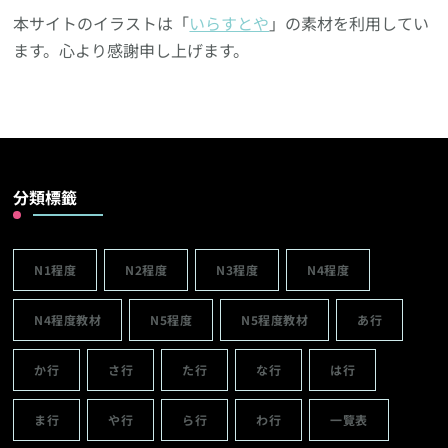
本サイトのイラストは「
いらすとや
」の素材を利用してい
ます。心より感謝申し上げます。
分類標籤
N1程度
N2程度
N3程度
N4程度
N4程度教材
N5程度
N5程度教材
あ行
か行
さ行
た行
な行
は行
ま行
や行
ら行
わ行
一覽表