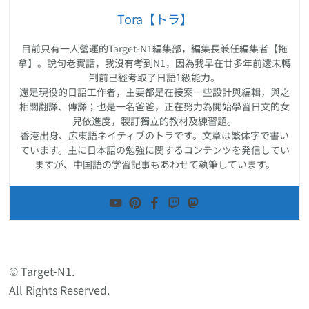
Tora【トラ】
目前只有一人營運的Target-N1編集部，編集長兼任編集者【拖
拿】。說句老實話，我沒有考到N1，因為我早在廿多年前還未轉
制前已經考取了日語1級能力。
還是現役的日語工作者，主要都是在接案一些設計與編輯，與之
相關翻譯、傳譯；也是一名爸爸，正在努力為開始學習日文的女
兒依進度，製訂獨立的教材及練習題。
香港出身、広東語ネイティブのトラです。文章は繁体字で書い
ています。主に日本語の勉強に関するコンテンツを発信してい
ますが、中国語の学習記事もあわせて執筆しています。
© Target-N1.
All Rights Reserved.