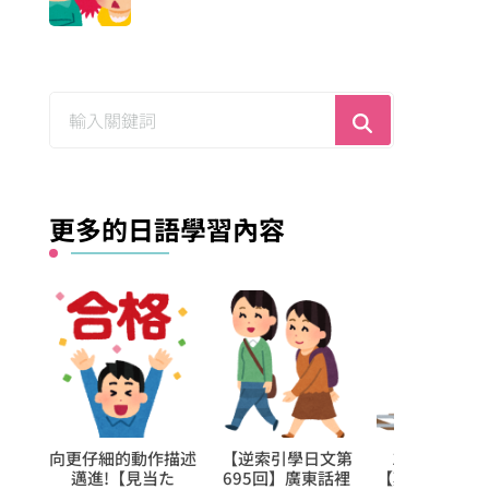
尋
找
什
麼？
更多的日語學習內容
文第
1日學5個日文的
【逆索引學日文第
向更仔細的動
話裡
【難讀漢字】，很快
125回】廣東話裡
邁進!【受け