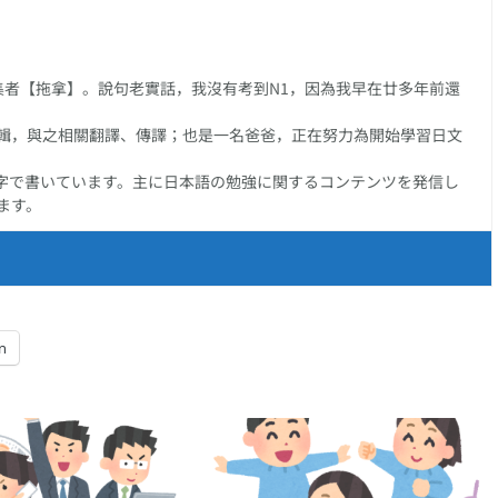
任編集者【拖拿】。說句老實話，我沒有考到N1，因為我早在廿多年前還
輯，與之相關翻譯、傳譯；也是一名爸爸，正在努力為開始學習日文
字で書いています。主に日本語の勉強に関するコンテンツを発信し
ます。
n