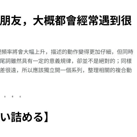
朋友，大概都會經常遇到很
現頻率將會大幅上升，描述的動作變得更加仔細，但同時
尾詞雖然具有一定的意義規律，卻並不是絕對的；同樣
差很遠，所以應該獨立開一個系列，整理相關的複合動
い詰める】
描述
向更仔細的動作描述
向更仔細的動作描述
【逆索引學日
入れ
邁進!【よじ上
邁進!【見当た
695回】廣東