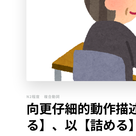
N2程度
複合動詞
向更仔細的動作描
る】、以【詰める