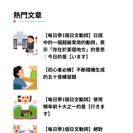
熱門文章
【每日學1個日文動詞】日語
中的一個超級常用的動詞，表
示「存在於某個地方」的意思
︰今日的是【います】
【初心者必練】不斷隨機生成
的五十音練習題
【每日學1個日文動詞】使用
頻率前十大之一的是【行きま
す】
【每日學1個日文動詞】絕對