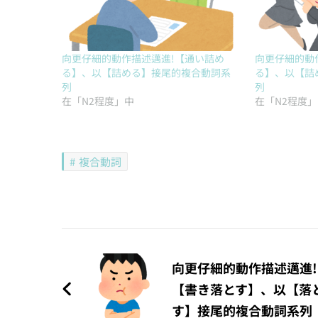
向更仔細的動作描述邁進!【通い詰め
向更仔細的動
る】、以【詰める】接尾的複合動詞系
る】、以【詰
列
列
在「N2程度」中
在「N2程度
複合動詞
文
章
向更仔細的動作描述邁進!
【書き落とす】、以【落
導
す】接尾的複合動詞系列