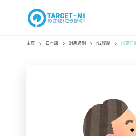
目標!!日本語能力
真人編撰!!トラ先生的日語能力試題目練習及文法語彙課題
主頁
日本語
對應級別
N2程度
向更仔