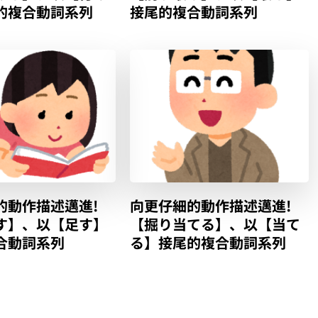
的複合動詞系列
接尾的複合動詞系列
的動作描述邁進!
向更仔細的動作描述邁進!
す】、以【足す】
【掘り当てる】、以【当て
合動詞系列
る】接尾的複合動詞系列