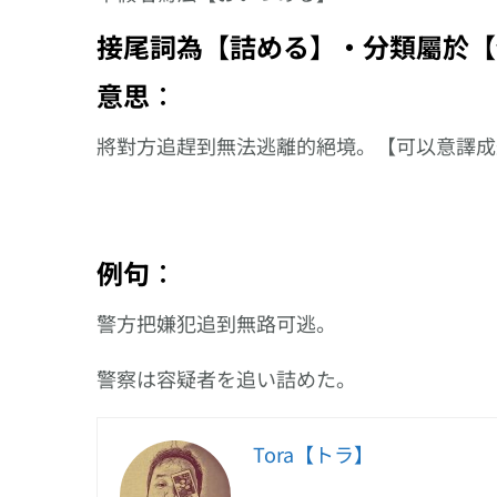
る】、以【入れ
接尾的複合動詞
接尾詞為【詰める】‧分類屬於【
意思︰
將對方追趕到無法逃離的絕境。【可以意譯成
例句︰
警方把嫌犯追到無路可逃。
警察は容疑者を追い詰めた。
Tora【トラ】