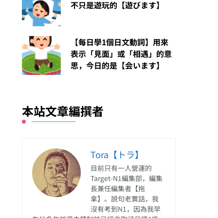
不只是遊玩的【遊びます】
【每日學1個日文動詞】用來
表示「見面」或「相遇」的意
思，今日的是【会います】
本站文章編撰者
Tora【トラ】
目前只有一人營運的
Target-N1編集部，編集
長兼任編集者【拖
拿】。說句老實話，我
沒有考到N1，因為我早