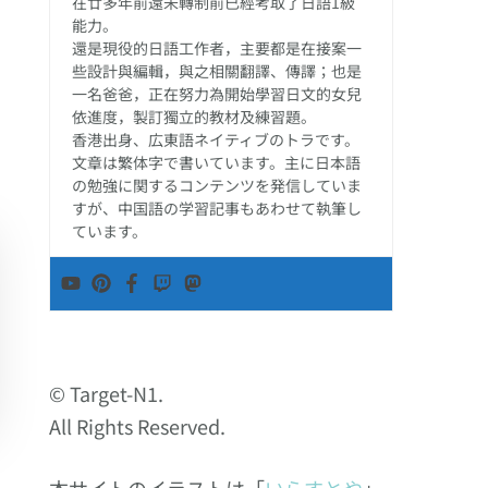
在廿多年前還未轉制前已經考取了日語1級
能力。
還是現役的日語工作者，主要都是在接案一
些設計與編輯，與之相關翻譯、傳譯；也是
一名爸爸，正在努力為開始學習日文的女兒
依進度，製訂獨立的教材及練習題。
香港出身、広東語ネイティブのトラです。
文章は繁体字で書いています。主に日本語
の勉強に関するコンテンツを発信していま
すが、中国語の学習記事もあわせて執筆し
ています。
© Target-N1.
All Rights Reserved.
本サイトのイラストは「
いらすとや
」