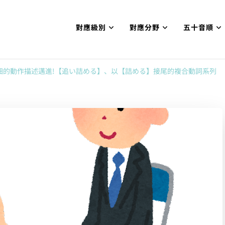
對應級別
對應分野
五十音順
試N1合格
網【中国語勉強コンテンツも追加予定!!】
細的動作描述邁進!【追い詰める】、以【詰める】接尾的複合動詞系列