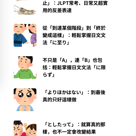
止」：JLPT常考、日常又超實
用的反差表達
從「到達某個階段」到「終於
變成這樣」：輕鬆掌握日文文
法「に至り」
不只是「A」，連「B」也包
括：輕鬆掌握日文文法「に限
らず」
「よりほかはない」：到最後
真的只好這樣做
「としたって」：就算真的那
樣，也不一定會改變結果