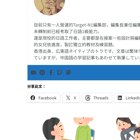
目前只有一人營運的Target-N1編集部，編集長兼
未轉制前已經考取了日語1級能力。
還是現役的日語工作者，主要都是在接案一些設計與編
的女兒依進度，製訂獨立的教材及練習題。
香港出身、広東語ネイティブのトラです。文章は繁体
ていますが、中国語の学習記事もあわせて執筆してい
分享此文：
Facebook
X
Threads
LinkedI