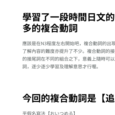
學習了一段時間日文的
多的複合動詞
應該是在N3程度左右開始吧，複合動詞的出
了解內容的難度亦提升了不少。複合動詞的接
的接尾詞在不同的組合之下，意義上隨時可以
詞，逐少逐少學習及理解意思才行喔。
今回的複合動詞是【追
向更仔細的動作
邁進!【編み
平假名寫法【おいつめる】