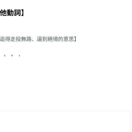
る】
る】、以【上る】接
る】、以【当たる】
【食糊】的日
系列
尾的複合動詞系列
接尾的複合動詞系列
說?
他動詞】
追得走投無路、逼到絕境的意思】