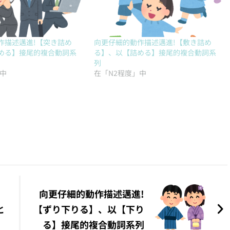
作描述邁進!【突き詰め
向更仔細的動作描述邁進!【敷き詰め
める】接尾的複合動詞系
る】、以【詰める】接尾的複合動詞系
列
」中
在「N2程度」中
向更仔細的動作描述邁進!
と
【ずり下りる】、以【下り
る】接尾的複合動詞系列