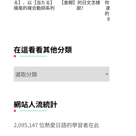
文怎樣
你的語彙量就是高手
【出賣】的日文怎樣
る】、以【止
達人級別!! 第107日
說?
接尾的複合動
的是【語弊‧独楽‧
拱く‧御利益‧固
陋】
在這看看其他分類
在
這
看
看
網站人流統計
其
他
2,095,147 位熱愛日語的學習者在此
分
類