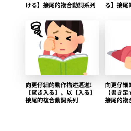
ける】接尾的複合動詞系列
る】接尾
向更仔細的動作描述邁進!
向更仔細
【驚き入る】、以【入る】
【書き足
接尾的複合動詞系列
接尾的複