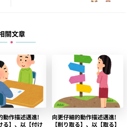
相關文章
的動作描述邁進!
向更仔細的動作描述邁進!
ける】、以【付け
【削り取る】、以【取る】