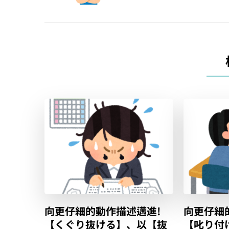
覽
向更仔細的動作描述邁進!
向更仔細
【くぐり抜ける】、以【抜
【叱り付