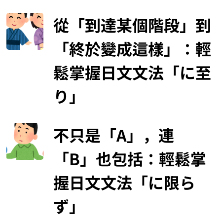
從「到達某個階段」到
「終於變成這樣」：輕
鬆掌握日文文法「に至
り」
不只是「A」，連
「B」也包括：輕鬆掌
握日文文法「に限ら
ず」