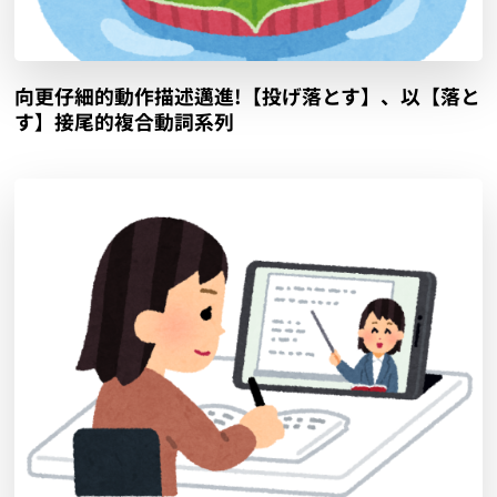
向更仔細的動作描述邁進!【投げ落とす】、以【落と
す】接尾的複合動詞系列