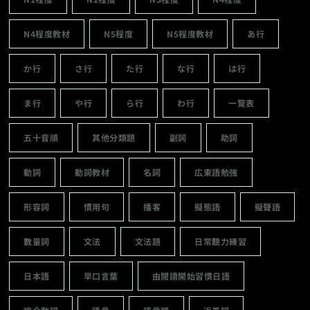
N4程度教材
N5程度
N5程度教材
あ行
か行
さ行
た行
な行
は行
ま行
や行
ら行
わ行
一覽表
五十音順
其他分類題
副詞
助詞
動詞
動詞教材
名詞
広東語勉強
形容詞
慣用句
播客
擬態語
擬聲語
數量詞
文法
文法題
日常聽力練習
日本語
早口言葉
由閱讀開始習慣日語