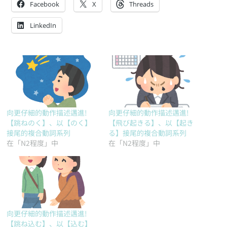
Facebook
X
Threads
LinkedIn
向更仔細的動作描述邁進!
向更仔細的動作描述邁進!
【跳ねのく】、以【のく】
【飛び起きる】、以【起き
接尾的複合動詞系列
る】接尾的複合動詞系列
在「N2程度」中
在「N2程度」中
向更仔細的動作描述邁進!
【跳ね込む】、以【込む】