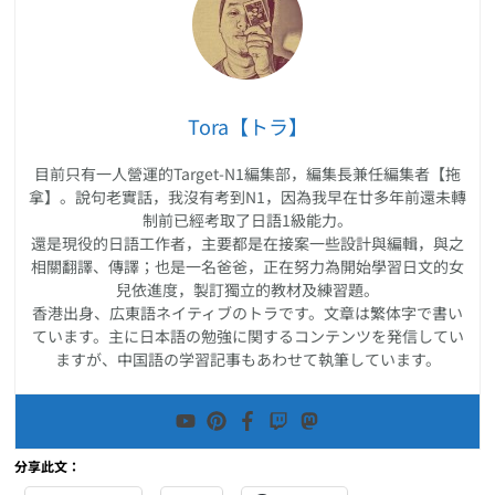
Tora【トラ】
目前只有一人營運的Target-N1編集部，編集長兼任編集者【拖
拿】。說句老實話，我沒有考到N1，因為我早在廿多年前還未轉
制前已經考取了日語1級能力。
還是現役的日語工作者，主要都是在接案一些設計與編輯，與之
相關翻譯、傳譯；也是一名爸爸，正在努力為開始學習日文的女
兒依進度，製訂獨立的教材及練習題。
香港出身、広東語ネイティブのトラです。文章は繁体字で書い
ています。主に日本語の勉強に関するコンテンツを発信してい
ますが、中国語の学習記事もあわせて執筆しています。
分享此文：