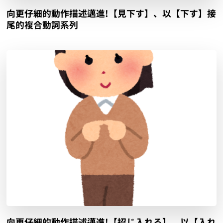
向更仔細的動作描述邁進!【見下す】、以【下す】接
尾的複合動詞系列
向更仔細的動作描述邁進!【招じ入れる】、以【入れ