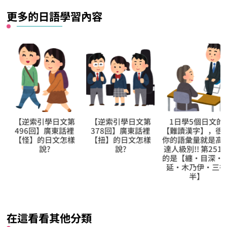
麼？
更多的日語學習內容
【逆索引學日文第
【逆索引學日文第
1日學5個日文的
496回】廣東話裡
378回】廣東話裡
【難讀漢字】，很
【怪】的日文怎樣
【扭】的日文怎樣
你的語彙量就是高
說?
說?
達人級別!! 第251日
的是【纏‧目深‧
延‧木乃伊‧三行
半】
在這看看其他分類