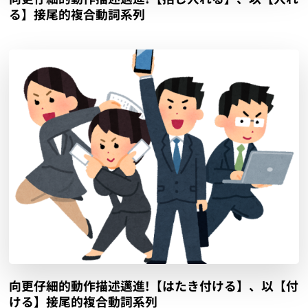
る】接尾的複合動詞系列
向更仔細的動作描述邁進!【はたき付ける】、以【付
ける】接尾的複合動詞系列