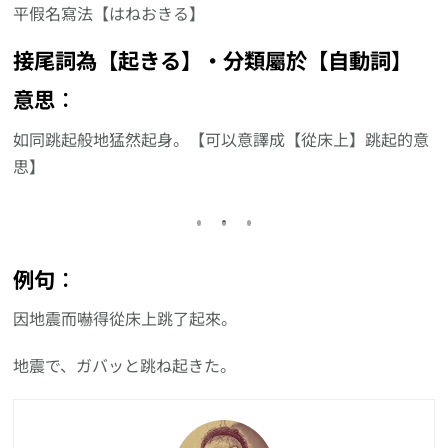
平假名寫法【はねおきる】
接尾詞為【起きる】‧分類屬於【自動詞】
意思︰
如同跳起般地猛然起身。【可以意譯成【從床上】跳起的意
思】
例句︰
因地震而嚇得從床上跳了起來。
地震で、ガバッと跳ね起きた。