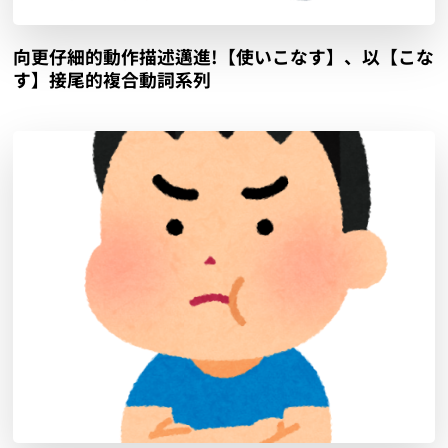
向更仔細的動作描述邁進!【使いこなす】、以【こな
す】接尾的複合動詞系列