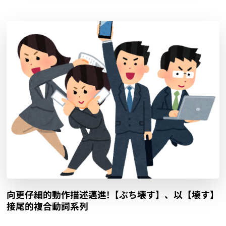
向更仔細的動作描述邁進!【ぶち壊す】、以【壊す】
接尾的複合動詞系列