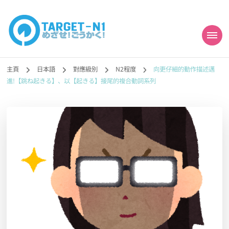
目標!!日本語能力試
真人編撰!!トラ先生的日語能力試題目練習及文法語彙課題網【中国語
勉強コンテンツも追加予定!!】
主頁
日本語
對應級別
N2程度
向更仔細的動作描述邁
N1合格
進!【跳ね起きる】、以【起きる】接尾的複合動詞系列