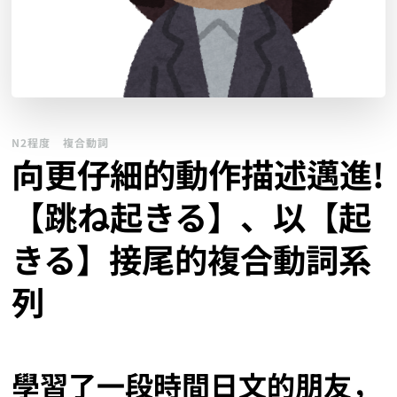
N2程度
複合動詞
向更仔細的動作描述邁進!
【跳ね起きる】、以【起
きる】接尾的複合動詞系
列
學習了一段時間日文的朋友，