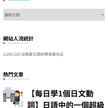
在
這
看
看
網站人流統計
其
他
分
2,095,529 位熱愛日語的學習者在此
類
熱門文章
【每日學1個日文動
詞】日語中的一個超級