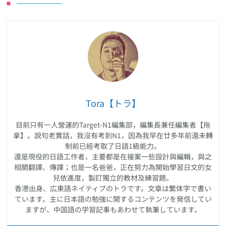
Tora【トラ】
目前只有一人營運的Target-N1編集部，編集長兼任編集者【拖
拿】。說句老實話，我沒有考到N1，因為我早在廿多年前還未轉
制前已經考取了日語1級能力。
還是現役的日語工作者，主要都是在接案一些設計與編輯，與之
相關翻譯、傳譯；也是一名爸爸，正在努力為開始學習日文的女
兒依進度，製訂獨立的教材及練習題。
香港出身、広東語ネイティブのトラです。文章は繁体字で書い
ています。主に日本語の勉強に関するコンテンツを発信してい
ますが、中国語の学習記事もあわせて執筆しています。