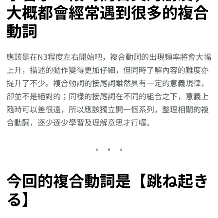
大概都會經常遇到很多的複合
動詞
應該是在N3程度左右開始吧，複合動詞的出現頻率將會大幅
上升，描述的動作變得更加仔細，但同時了解內容的難度亦
提升了不少。複合動詞的接尾詞雖然具有一定的意義規律，
卻並不是絕對的；同樣的接尾詞在不同的組合之下，意義上
隨時可以差很遠，所以應該獨立開一個系列，整理相關的複
合動詞，逐少逐少學習及理解意思才行喔。
今回的複合動詞是【跳ね起き
る】