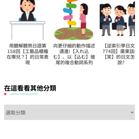
用聽解聽熟日語第
向更仔細的動作描述
【逆索引學日文第
158回【工藝品櫃檯
邁進!【入れ込
774回】廣東話裡
在哪兒？】的日常表
む】、以【込む】接
【笑】的日文怎樣
現
尾的複合動詞系列
說?
在這看看其他分類
在
這
看
看