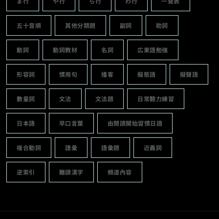
ま行
や行
ら行
わ行
一覽表
五十音順
其他分類題
副詞
助詞
動詞
動詞教材
名詞
広東語勉強
形容詞
慣用句
播客
擬態語
擬聲語
數量詞
文法
文法題
日常聽力練習
日本語
早口言葉
由閱讀開始習慣日語
複合動詞
語彙
語彙題
近義詞
逆索引
難讀漢字
頻道內容