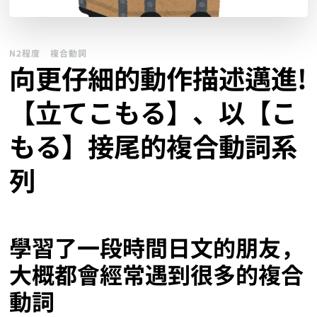
N2程度
複合動詞
向更仔細的動作描述邁進!
【立てこもる】、以【こ
もる】接尾的複合動詞系
列
學習了一段時間日文的朋友，
大概都會經常遇到很多的複合
動詞