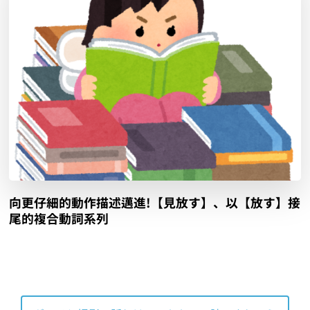
向更仔細的動作描述邁進!【見放す】、以【放す】接
尾的複合動詞系列