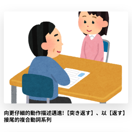
向更仔細的動作描述邁進!【突き返す】、以【返す】
接尾的複合動詞系列