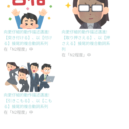
向更仔細的動作描述邁進!
向更仔細的動作描述邁進!
【突き付ける】、以【付け
【取り押さえる】、以【押
る】接尾的複合動詞系列
さえる】接尾的複合動詞系
在「N2程度」中
列
在「N2程度」中
向更仔細的動作描述邁進!
【引きこもる】、以【こも
る】接尾的複合動詞系列
在「N2程度」中