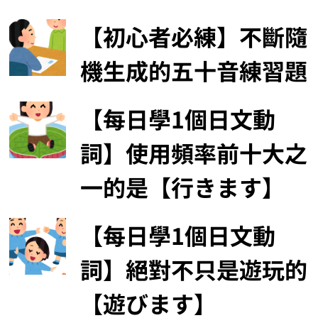
【初心者必練】不斷隨
機生成的五十音練習題
【每日學1個日文動
詞】使用頻率前十大之
一的是【行きます】
【每日學1個日文動
詞】絕對不只是遊玩的
【遊びます】