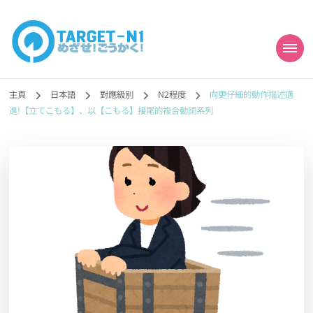
目標!!日本語能力試
真人編撰!!トラ先生的日語能力試題目練習及文法語彙課題網【中国語
勉強コンテンツも追加予定!!】
主頁
日本語
對應級別
N2程度
向更仔細的動作描述邁
N1合格
進!【立てこもる】、以【こもる】接尾的複合動詞系列