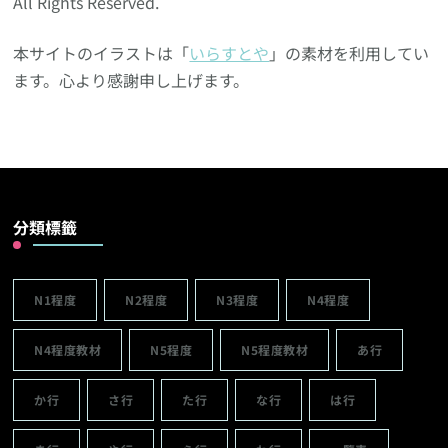
All Rights Reserved.
本サイトのイラストは「
いらすとや
」の素材を利用してい
ます。心より感謝申し上げます。
分類標籤
N1程度
N2程度
N3程度
N4程度
N4程度教材
N5程度
N5程度教材
あ行
か行
さ行
た行
な行
は行