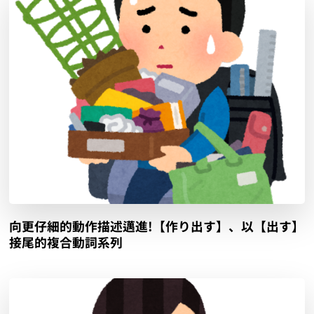
向更仔細的動作描述邁進!【作り出す】、以【出す】
接尾的複合動詞系列