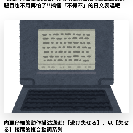
題目也不用再怕了!!搞懂「不得不」的日文表達吧
向更仔細的動作描述邁進!【逃げ失せる】、以【失せ
る】接尾的複合動詞系列