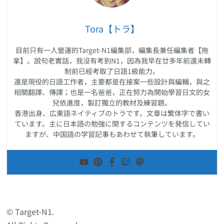
Tora【トラ】
目前只有一人營運的Target-N1編集部，編集長兼任編集者【拖
拿】。說句老實話，我沒有考到N1，因為我早在廿多年前還未轉
制前已經考取了日語1級能力。
還是現役的日語工作者，主要都是在接案一些設計與編輯，與之
相關翻譯、傳譯；也是一名爸爸，正在努力為開始學習日文的女
兒依進度，製訂獨立的教材及練習題。
香港出身、広東語ネイティブのトラです。文章は繁体字で書い
ています。主に日本語の勉強に関するコンテンツを発信してい
ますが、中国語の学習記事もあわせて執筆しています。
© Target-N1.