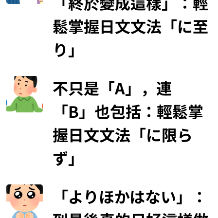
「終於變成這樣」：輕
鬆掌握日文文法「に至
り」
不只是「A」，連
「B」也包括：輕鬆掌
握日文文法「に限ら
ず」
「よりほかはない」：