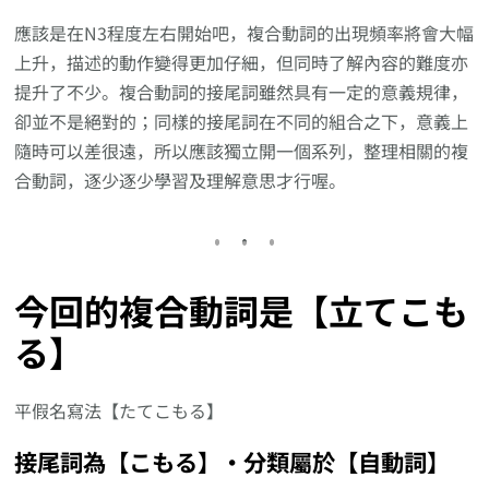
應該是在N3程度左右開始吧，複合動詞的出現頻率將會大幅
上升，描述的動作變得更加仔細，但同時了解內容的難度亦
提升了不少。複合動詞的接尾詞雖然具有一定的意義規律，
卻並不是絕對的；同樣的接尾詞在不同的組合之下，意義上
隨時可以差很遠，所以應該獨立開一個系列，整理相關的複
合動詞，逐少逐少學習及理解意思才行喔。
今回的複合動詞是【立てこも
る】
平假名寫法【たてこもる】
接尾詞為【こもる】‧分類屬於【自動詞】