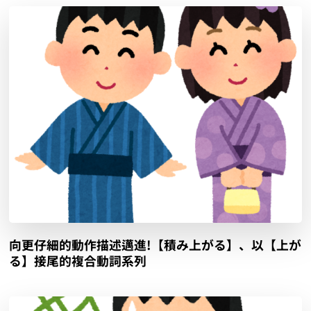
向更仔細的動作描述邁進!【積み上がる】、以【上が
る】接尾的複合動詞系列