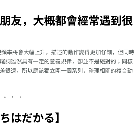
朋友，大概都會經常遇到很
現頻率將會大幅上升，描述的動作變得更加仔細，但同時
尾詞雖然具有一定的意義規律，卻並不是絕對的；同樣
差很遠，所以應該獨立開一個系列，整理相關的複合動
ちはだかる】
1個日文動
【逆索引學日文第
【逆索引學日文第
【逆索引
的是【～が
177回】廣東話裡
649回】廣東話裡
163回