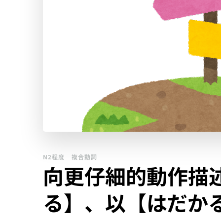
N2程度
複合動詞
向更仔細的動作描
る】、以【はだか