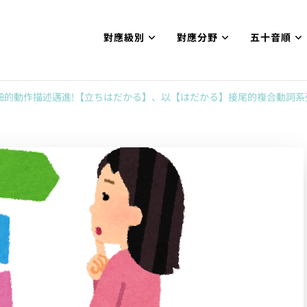
對應級別
對應分野
五十音順
試N1合格
網【中国語勉強コンテンツも追加予定!!】
細的動作描述邁進!【立ちはだかる】、以【はだかる】接尾的複合動詞系