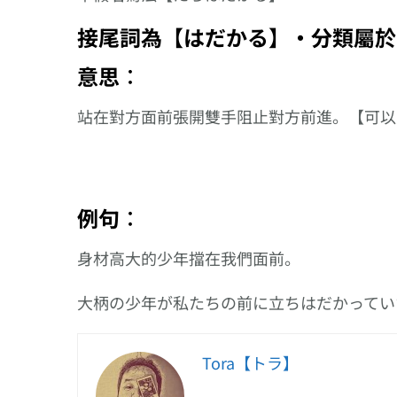
りま
接尾詞為【はだかる】‧分類屬於
意思︰
站在對方面前張開雙手阻止對方前進。【可以
例句︰
身材高大的少年擋在我們面前。
大柄の少年が私たちの前に立ちはだかってい
Tora【トラ】