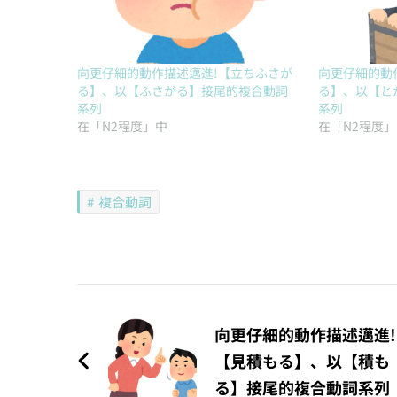
向更仔細的動作描述邁進!【立ちふさが
向更仔細的動
る】、以【ふさがる】接尾的複合動詞
る】、以【と
系列
系列
在「N2程度」中
在「N2程度
複合動詞
文
章
向更仔細的動作描述邁進!
【見積もる】、以【積も
導
る】接尾的複合動詞系列