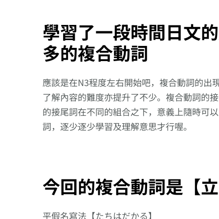
學習了一段時間日文的
多的複合動詞
應該是在N3程度左右開始吧，複合動詞的出
了解內容的難度亦提升了不少。複合動詞的接
的接尾詞在不同的組合之下，意義上隨時可以
詞，逐少逐少學習及理解意思才行喔。
今回的複合動詞是【立
【每日學
詞】今日
平假名寫法【たちはだかる】