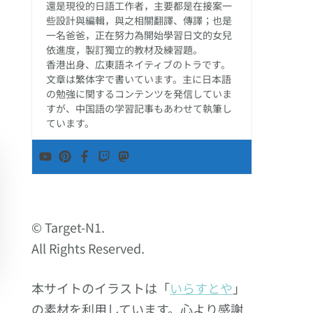
還是現役的日語工作者，主要都是在接案一
些設計與編輯，與之相關翻譯、傳譯；也是
一名爸爸，正在努力為開始學習日文的女兒
依進度，製訂獨立的教材及練習題。
香港出身、広東語ネイティブのトラです。
文章は繁体字で書いています。主に日本語
の勉強に関するコンテンツを発信していま
すが、中国語の学習記事もあわせて執筆し
ています。
© Target-N1.
All Rights Reserved.
本サイトのイラストは「
いらすとや
」
の素材を利用しています。心より感謝