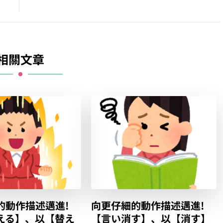
相關文章
的動作描述邁進!
向更仔細的動作描述邁進!
える】、以【替え
【言い消す】、以【消す】