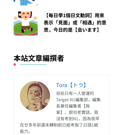
【每日學1個日文動詞】用來
表示「見面」或「相遇」的意
思，今日的是【会います】
本站文章編撰者
Tora【トラ】
目前只有一人營運的
Target-N1編集部，編集
長兼任編集者【拖
拿】。說句老實話，我
沒有考到N1，因為我早
在廿多年前還未轉制前已經考取了日語1級
能力。