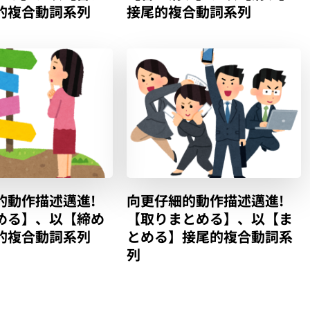
的複合動詞系列
接尾的複合動詞系列
的動作描述邁進!
向更仔細的動作描述邁進!
める】、以【締め
【取りまとめる】、以【ま
的複合動詞系列
とめる】接尾的複合動詞系
列