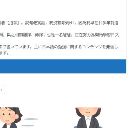
任編集者【拖拿】。說句老實話，我沒有考到N1，因為我早在廿多年前還
輯，與之相關翻譯、傳譯；也是一名爸爸，正在努力為開始學習日文
字で書いています。主に日本語の勉強に関するコンテンツを発信し
ます。
n