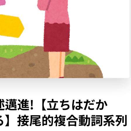
述邁進!【立ちはだか
る】接尾的複合動詞系列