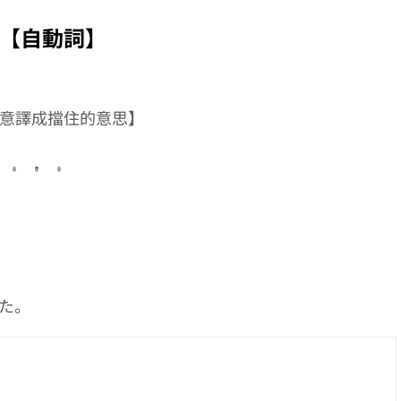
す】
【打折】的日文怎樣
【約】的日文怎樣
【打】的
說?
說?
說
【自動詞】
意譯成擋住的意思】
た。