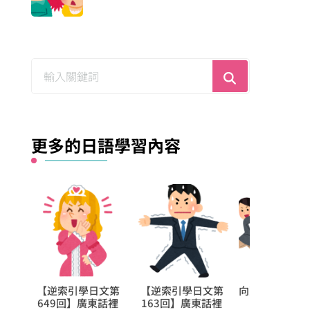
尋
找
什
麼？
更多的日語學習內容
學日文第
向更仔細的動作描述
不要再把雷踩下去
【逆索引
】廣東話裡
邁進!【使い残
了!!別人一句「もう
1155回