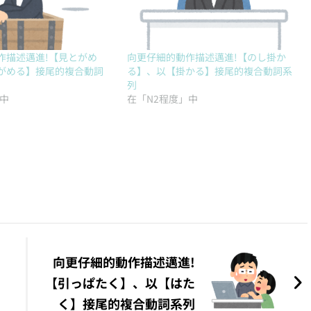
作描述邁進!【見とがめ
向更仔細的動作描述邁進!【のし掛か
がめる】接尾的複合動詞
る】、以【掛かる】接尾的複合動詞系
列
」中
在「N2程度」中
向更仔細的動作描述邁進!
【引っぱたく】、以【はた
く】接尾的複合動詞系列