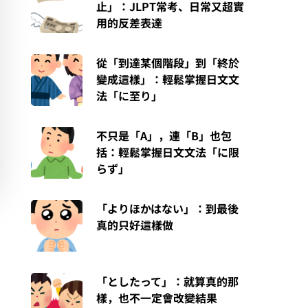
止」：JLPT常考、日常又超實
用的反差表達
從「到達某個階段」到「終於
變成這樣」：輕鬆掌握日文文
法「に至り」
不只是「A」，連「B」也包
括：輕鬆掌握日文文法「に限
らず」
「よりほかはない」：到最後
真的只好這樣做
「としたって」：就算真的那
樣，也不一定會改變結果