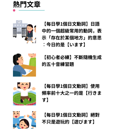
熱門文章
【每日學1個日文動詞】日語
中的一個超級常用的動詞，表
示「存在於某個地方」的意思
︰今日的是【います】
【初心者必練】不斷隨機生成
的五十音練習題
【每日學1個日文動詞】使用
頻率前十大之一的是【行きま
す】
【每日學1個日文動詞】絕對
不只是遊玩的【遊びます】