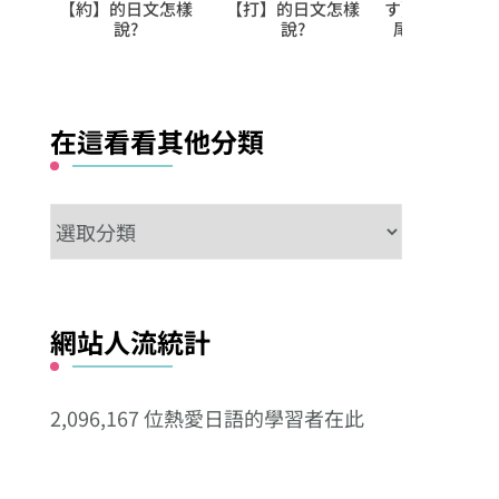
日文怎樣
す】、以【残す】接
いい」其實可能準備
【落班】
?
尾的複合動詞系列
翻你桌，而你卻聽不
說
出危險來？
在這看看其他分類
在
這
看
看
網站人流統計
其
他
2,096,167 位熱愛日語的學習者在此
分
類