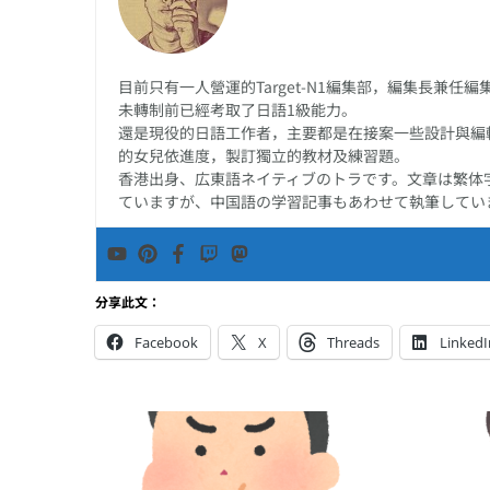
目前只有一人營運的Target-N1編集部，編集長兼
未轉制前已經考取了日語1級能力。
還是現役的日語工作者，主要都是在接案一些設計與編
的女兒依進度，製訂獨立的教材及練習題。
香港出身、広東語ネイティブのトラです。文章は繁体
ていますが、中国語の学習記事もあわせて執筆してい
分享此文：
Facebook
X
Threads
LinkedI