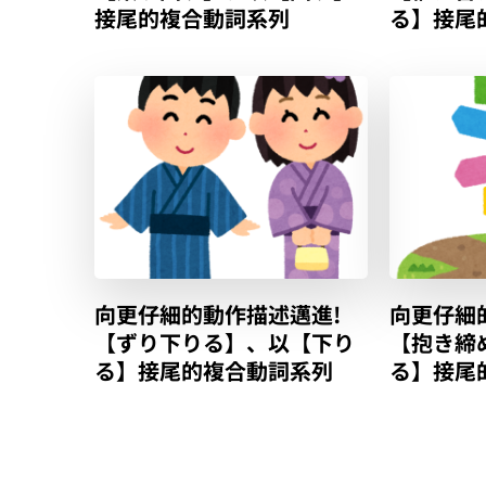
接尾的複合動詞系列
る】接尾
向更仔細的動作描述邁進!
向更仔細
【ずり下りる】、以【下り
【抱き締
る】接尾的複合動詞系列
る】接尾