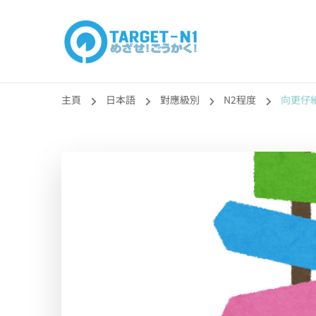
目標!!日本語能力
真人編撰!!トラ先生的日語能力試題目練習及文法語彙課題
主頁
日本語
對應級別
N2程度
向更仔