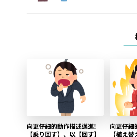
覽
向更仔細的動作描述邁進!
向更仔細
【乗り回す】、以【回す】
【植え替