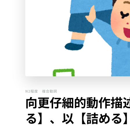
N2程度
複合動詞
向更仔細的動作描
る】、以【詰める