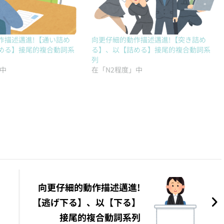
作描述邁進!【通い詰め
向更仔細的動作描述邁進!【突き詰め
める】接尾的複合動詞系
る】、以【詰める】接尾的複合動詞系
列
」中
在「N2程度」中
向更仔細的動作描述邁進!
【逃げ下る】、以【下る】
接尾的複合動詞系列