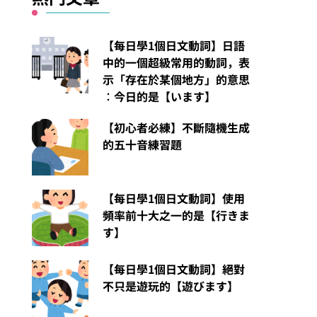
【每日學1個日文動詞】日語
中的一個超級常用的動詞，表
示「存在於某個地方」的意思
︰今日的是【います】
【初心者必練】不斷隨機生成
的五十音練習題
【每日學1個日文動詞】使用
頻率前十大之一的是【行きま
す】
【每日學1個日文動詞】絕對
不只是遊玩的【遊びます】