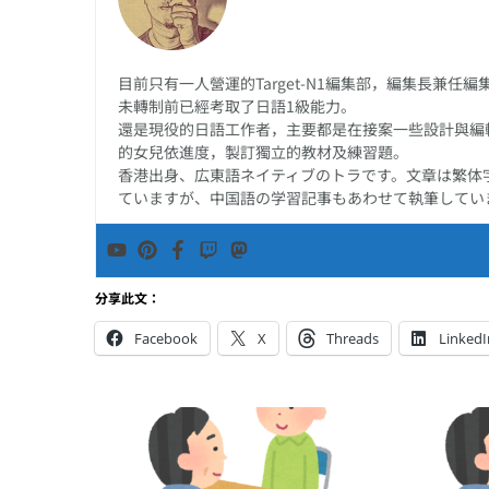
目前只有一人營運的Target-N1編集部，編集長兼
未轉制前已經考取了日語1級能力。
還是現役的日語工作者，主要都是在接案一些設計與編
的女兒依進度，製訂獨立的教材及練習題。
香港出身、広東語ネイティブのトラです。文章は繁体
ていますが、中国語の学習記事もあわせて執筆してい
分享此文：
Facebook
X
Threads
LinkedI