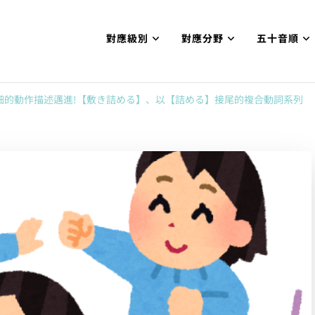
對應級別
對應分野
五十音順
試N1合格
網【中国語勉強コンテンツも追加予定!!】
細的動作描述邁進!【敷き詰める】、以【詰める】接尾的複合動詞系列