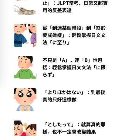
止」：JLPT常考、日常又超實
用的反差表達
從「到達某個階段」到「終於
變成這樣」：輕鬆掌握日文文
法「に至り」
不只是「A」，連「B」也包
括：輕鬆掌握日文文法「に限
らず」
「よりほかはない」：到最後
真的只好這樣做
「としたって」：就算真的那
樣，也不一定會改變結果