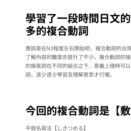
學習了一段時間日文的
多的複合動詞
應該是在N3程度左右開始吧，複合動詞的出
了解內容的難度亦提升了不少。複合動詞的接
的接尾詞在不同的組合之下，意義上隨時可以
詞，逐少逐少學習及理解意思才行喔。
今回的複合動詞是【敷
播客內容 #000
平假名寫法【しきつめる】
於【あいだ】這