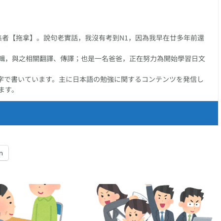
任編集者【拖拿】。說句老實話，我沒有考到N1，因為我早在廿多年前還
輯，與之相關翻譯、傳譯；也是一名爸爸，正在努力為開始學習日文
字で書いています。主に日本語の勉強に関するコンテンツを発信し
ます。
n