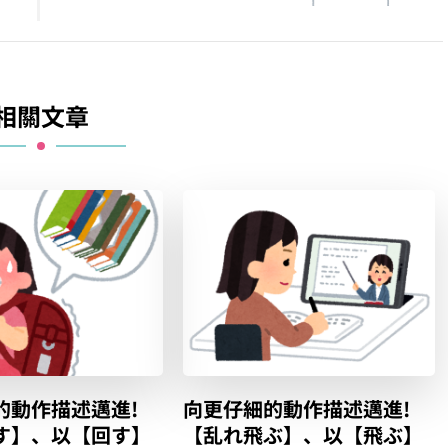
相關文章
的動作描述邁進!
向更仔細的動作描述邁進!
す】、以【回す】
【乱れ飛ぶ】、以【飛ぶ】