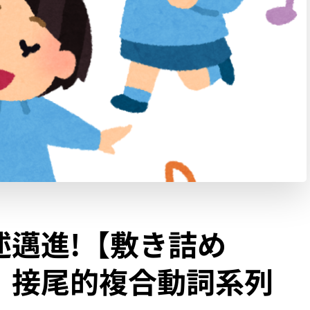
述邁進!【敷き詰め
】接尾的複合動詞系列