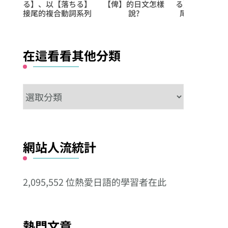
怎樣
る】、以【入る】接
く】、以【歩く】接
る】、以【上
尾的複合動詞系列
尾的複合動詞系列
接尾的複合動
在這看看其他分類
在
這
看
看
網站人流統計
其
他
2,095,552 位熱愛日語的學習者在此
分
類
熱門文章