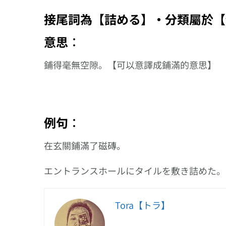
的文法使用方
接尾詞為【詰める】‧分類屬於【
意思︰
鋪得毫無空隙。【可以意譯成鋪滿的意思】
例句︰
在玄關鋪滿了磁磚。
エントランスホールにタイルを敷き詰めた。
Tora【トラ】