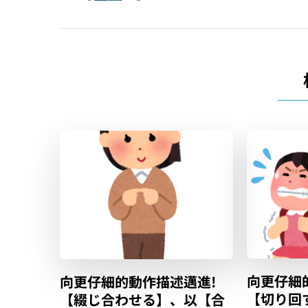
覽
向更仔細
向更仔細的動作描述邁進!
【切り回
【綴じ合わせる】、以【合