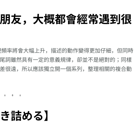
朋友，大概都會經常遇到很
現頻率將會大幅上升，描述的動作變得更加仔細，但同時
尾詞雖然具有一定的意義規律，卻並不是絕對的；同樣
差很遠，所以應該獨立開一個系列，整理相關的複合動
き詰める】
1 關
向更仔細的動作描述
向更仔細的動作描述
【逆索引學日
個詞
邁進!【抱え上げ
邁進!【離れ落ち
701回】廣東