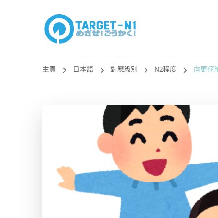
目標!!日本語能力
真人編撰!!トラ先生的日語能力試題目練習及文法語彙課題
主頁
日本語
對應級別
N2程度
向更仔