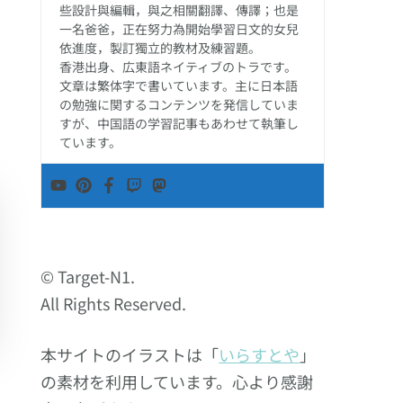
些設計與編輯，與之相關翻譯、傳譯；也是
一名爸爸，正在努力為開始學習日文的女兒
依進度，製訂獨立的教材及練習題。
香港出身、広東語ネイティブのトラです。
文章は繁体字で書いています。主に日本語
の勉強に関するコンテンツを発信していま
すが、中国語の学習記事もあわせて執筆し
ています。
© Target-N1.
All Rights Reserved.
本サイトのイラストは「
いらすとや
」
の素材を利用しています。心より感謝