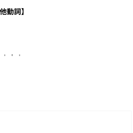
式
る】、以【上げる】
る】、以【落ちる】
【俾】的日文
接尾的複合動詞系列
接尾的複合動詞系列
說?
他動詞】