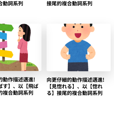
合動詞系列
接尾的複合動詞系列
的動作描述邁進!
向更仔細的動作描述邁進!
ばす】、以【飛ば
【見惚れる】、以【惚れ
的複合動詞系列
る】接尾的複合動詞系列