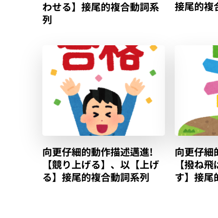
接尾的複
わせる】接尾的複合動詞系
列
向更仔細的動作描述邁進!
向更仔細
【競り上げる】、以【上げ
【撥ね飛
る】接尾的複合動詞系列
す】接尾