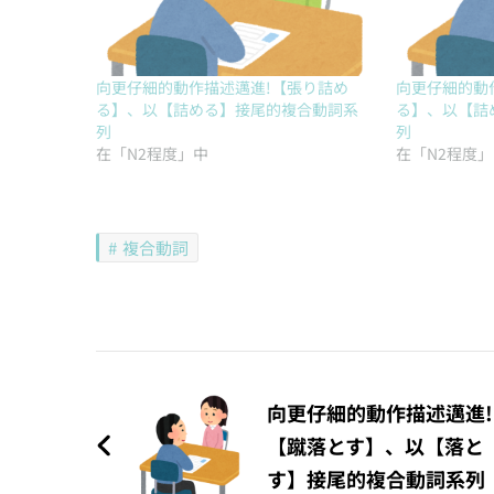
向更仔細的動作描述邁進!【張り詰め
向更仔細的動
る】、以【詰める】接尾的複合動詞系
る】、以【詰
列
列
在「N2程度」中
在「N2程度
複合動詞
文
章
向更仔細的動作描述邁進!
【蹴落とす】、以【落と
導
す】接尾的複合動詞系列