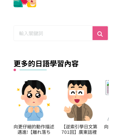
尋
找
什
麼？
更多的日語學習內容
文第
向更仔細的動作描述
向更仔細的動作描述
向更仔細的動
話裡
邁進!【頼み入
邁進!【流れ歩
邁進!【跳ね