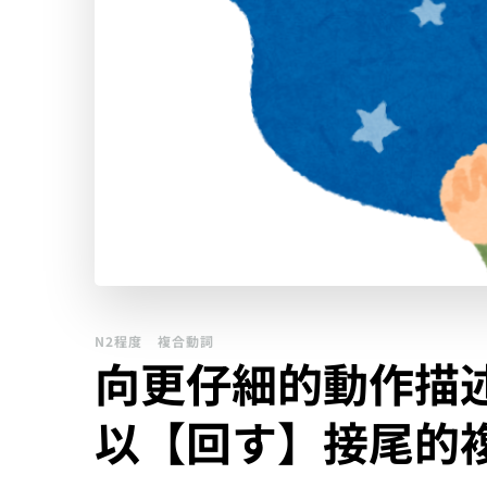
N2程度
複合動詞
向更仔細的動作描
以【回す】接尾的