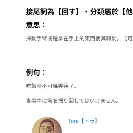
接尾詞為【回す】‧分類屬於【他
意思︰
揮動手臂或是拿在手上的東西使其轉動。【可
例句︰
吃飯時不可舞弄筷子。
食事中に箸を振り回してはいけません。
Tora【トラ】