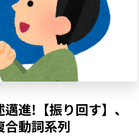
述邁進!【振り回す】、
複合動詞系列