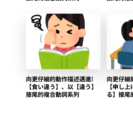
向更仔細的動作描述邁進!
向更仔細
【食い違う】、以【違う】
【申し上
接尾的複合動詞系列
る】接尾