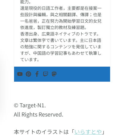
能力。
還是現役的日語工作者，主要都是在接案一
些設計與編輯，與之相關翻譯、傳譯；也是
一名爸爸，正在努力為開始學習日文的女兒
依進度，製訂獨立的教材及練習題。
香港出身、広東語ネイティブのトラです。
文章は繁体字で書いています。主に日本語
の勉強に関するコンテンツを発信していま
すが、中国語の学習記事もあわせて執筆し
ています。
© Target-N1.
All Rights Reserved.
本サイトのイラストは「
いらすとや
」