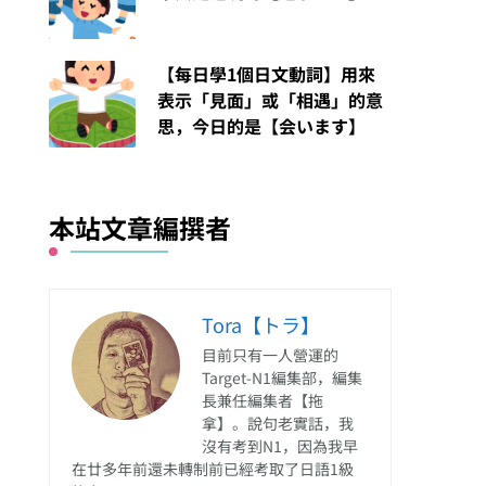
【每日學1個日文動詞】用來
表示「見面」或「相遇」的意
思，今日的是【会います】
本站文章編撰者
Tora【トラ】
目前只有一人營運的
Target-N1編集部，編集
長兼任編集者【拖
拿】。說句老實話，我
沒有考到N1，因為我早
在廿多年前還未轉制前已經考取了日語1級