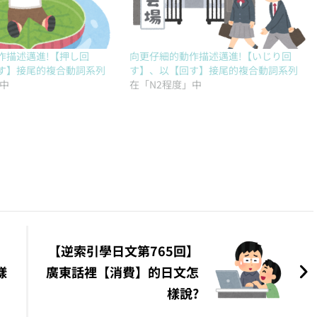
作描述邁進!【押し回
向更仔細的動作描述邁進!【いじり回
す】接尾的複合動詞系列
す】、以【回す】接尾的複合動詞系列
」中
在「N2程度」中
】
【逆索引學日文第765回】
樣
廣東話裡【消費】的日文怎
樣說?