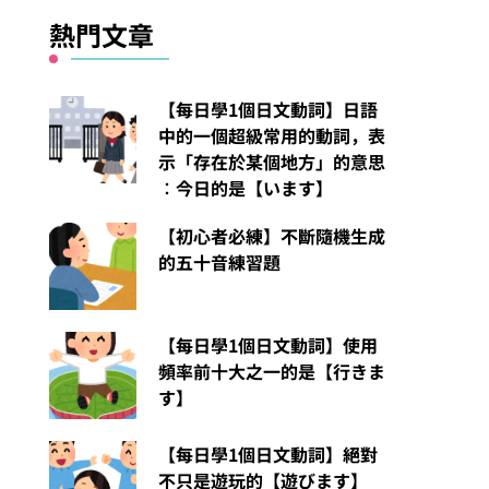
熱門文章
【每日學1個日文動詞】日語
中的一個超級常用的動詞，表
示「存在於某個地方」的意思
︰今日的是【います】
【初心者必練】不斷隨機生成
的五十音練習題
【每日學1個日文動詞】使用
頻率前十大之一的是【行きま
す】
【每日學1個日文動詞】絕對
不只是遊玩的【遊びます】