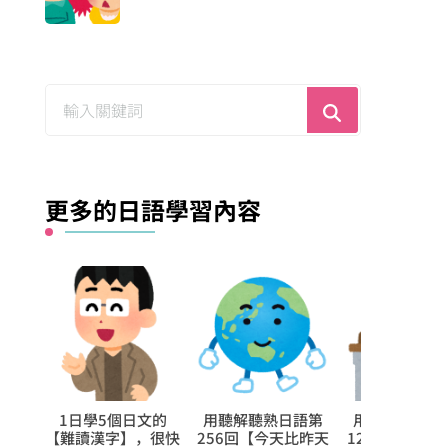
尋
找
什
麼？
更多的日語學習內容
5個日文的
用聽解聽熟日語第
用聽解聽熟日語第
用聽解
字】，很快
256回【今天比昨天
129回【沒關係，你
20回【