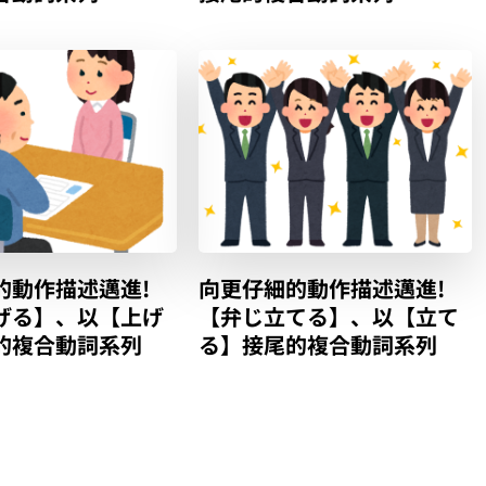
的動作描述邁進!
向更仔細的動作描述邁進!
げる】、以【上げ
【弁じ立てる】、以【立て
的複合動詞系列
る】接尾的複合動詞系列