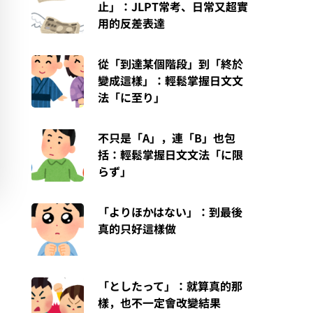
止」：JLPT常考、日常又超實
用的反差表達
從「到達某個階段」到「終於
變成這樣」：輕鬆掌握日文文
法「に至り」
不只是「A」，連「B」也包
括：輕鬆掌握日文文法「に限
らず」
「よりほかはない」：到最後
真的只好這樣做
「としたって」：就算真的那
樣，也不一定會改變結果