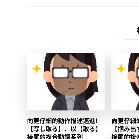
向更仔細的動作描述邁進!
向更仔細
【写し取る】、以【取る】
【掴み出
接尾的複合動詞系列
接尾的複