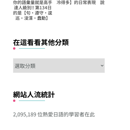
量就是高手
冷得多】的日常表現
說下去吧】的日常表
後我得去
! 第134日
現
排練】
‧遵守‧逡
渫‧蠢動】
在這看看其他分類
在
這
看
看
網站人流統計
其
他
2,095,189 位熱愛日語的學習者在此
分
類