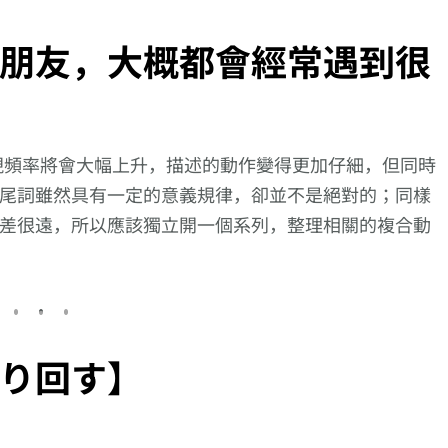
朋友，大概都會經常遇到很
現頻率將會大幅上升，描述的動作變得更加仔細，但同時
尾詞雖然具有一定的意義規律，卻並不是絕對的；同樣
差很遠，所以應該獨立開一個系列，整理相關的複合動
り回す】
向更仔細的動作描述
向更仔細的動作描述
1日學
邁進!【舞い上げ
邁進!【怒鳴り付け
【難讀漢