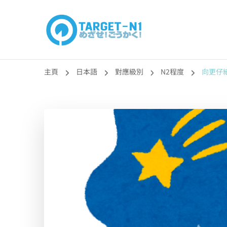
目標!!日本語能力
真人編撰!!トラ先生的日語能力試題目練習及文法語彙課題
主頁
日本語
對應級別
N2程度
向更仔