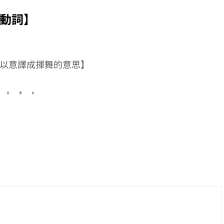
る】、以【上げる】
る】、以【付ける】
你的語彙
接尾的複合動詞系列
接尾的複合動詞系列
達人級別!
動詞】
的是【句
巡‧浚
以意譯成揮舞的意思】