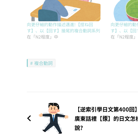
向更仔細的動作描述邁進!【捏ね回
向更仔細的動
す】、以【回す】接尾的複合動詞系列
す】、以【回
在「N2程度」中
在「N2程度
複合動詞
文
章
【逆索引學日文第400回
廣東話裡【揼】的日文怎
導
說?
覽