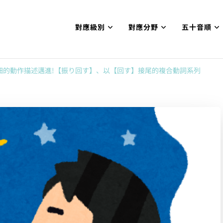
對應級別
對應分野
五十音順
試N1合格
網【中国語勉強コンテンツも追加予定!!】
細的動作描述邁進!【振り回す】、以【回す】接尾的複合動詞系列