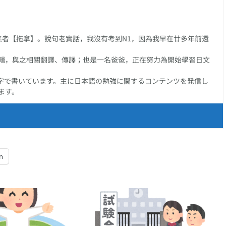
任編集者【拖拿】。說句老實話，我沒有考到N1，因為我早在廿多年前還
輯，與之相關翻譯、傳譯；也是一名爸爸，正在努力為開始學習日文
字で書いています。主に日本語の勉強に関するコンテンツを発信し
ます。
n