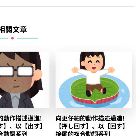
相關文章
的動作描述邁進!
向更仔細的動作描述邁進!
す】、以【出す】
【押し回す】、以【回す】
合動詞系列
接尾的複合動詞系列