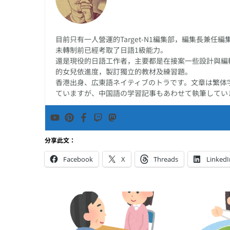
目前只有一人營運的Target-N1編集部，編集長兼
未轉制前已經考取了日語1級能力。
還是現役的日語工作者，主要都是在接案一些設計與編
的女兒依進度，製訂獨立的教材及練習題。
香港出身、広東語ネイティブのトラです。文章は繁体
ていますが、中国語の学習記事もあわせて執筆してい
分享此文：
Facebook
X
Threads
LinkedI