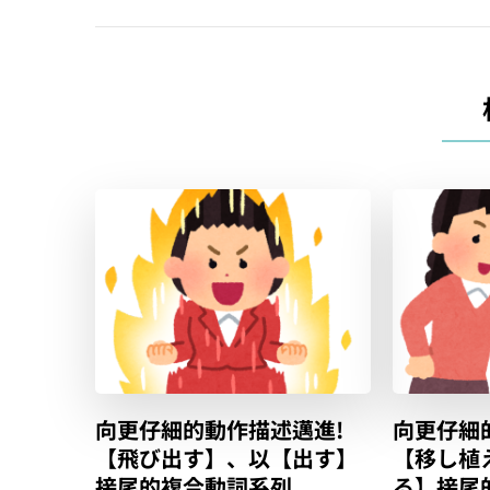
覽
向更仔細的動作描述邁進!
向更仔細
【飛び出す】、以【出す】
【移し植
接尾的複合動詞系列
る】接尾