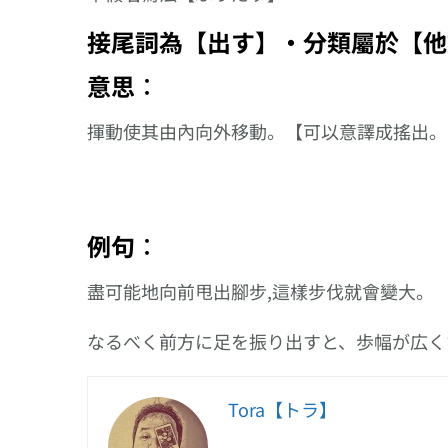
接尾詞為【出す】‧分類屬於【他
意思︰
揮動使其由內向外移動。【可以意譯成搖出。
例句︰
盡可能地向前甩出腳步,這樣步伐就會變大。
なるべく前方に足を振り出すと、歩幅が広く
Tora【トラ】