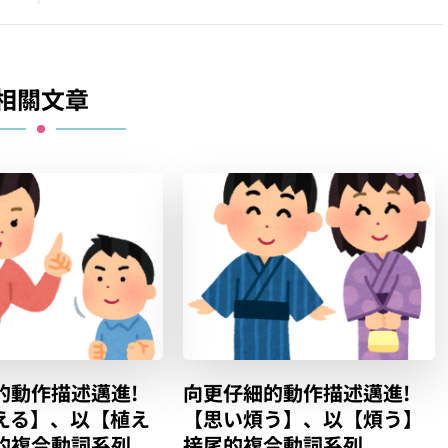
相關文章
的動作描述邁進!
向更仔細的動作描述邁進!
える】、以【植え
【思い煩う】、以【煩う】
的複合動詞系列
接尾的複合動詞系列