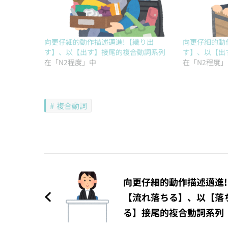
向更仔細的動作描述邁進!【織り出
向更仔細的動
す】、以【出す】接尾的複合動詞系列
す】、以【出
在「N2程度」中
在「N2程度
複合動詞
文
章
向更仔細的動作描述邁進!
【流れ落ちる】、以【落
導
る】接尾的複合動詞系列