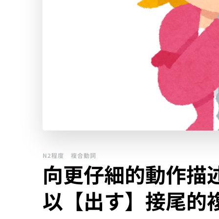
N2程度
複合動詞
向更仔細的動作描
以【出す】接尾的