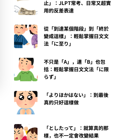
止」：JLPT常考、日常又超實
用的反差表達
從「到達某個階段」到「終於
變成這樣」：輕鬆掌握日文文
法「に至り」
不只是「A」，連「B」也包
括：輕鬆掌握日文文法「に限
らず」
「よりほかはない」：到最後
真的只好這樣做
「としたって」：就算真的那
樣，也不一定會改變結果