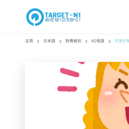
目標!!日本語能力
真人編撰!!トラ先生的日語能力試題目練習及文法語彙課題
主頁
日本語
對應級別
N2程度
向更仔