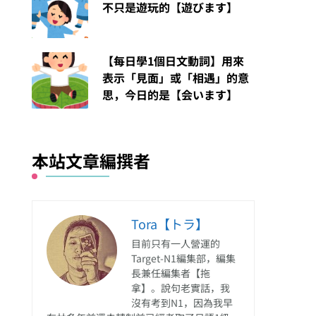
不只是遊玩的【遊びます】
【每日學1個日文動詞】用來
表示「見面」或「相遇」的意
思，今日的是【会います】
本站文章編撰者
Tora【トラ】
目前只有一人營運的
Target-N1編集部，編集
長兼任編集者【拖
拿】。說句老實話，我
沒有考到N1，因為我早