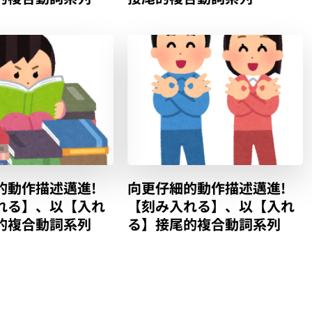
的動作描述邁進!
向更仔細的動作描述邁進!
れる】、以【入れ
【刻み入れる】、以【入れ
的複合動詞系列
る】接尾的複合動詞系列