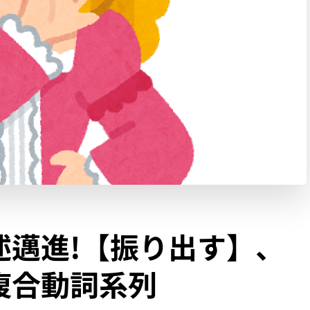
述邁進!【振り出す】、
複合動詞系列