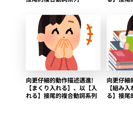
向更仔細的動作描述邁進!
向更仔細
【まくり入れる】、以【入
【組み入
れる】接尾的複合動詞系列
る】接尾