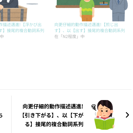
作描述邁進!【浮かび出
向更仔細的動作描述邁進!【煎じ出
す】接尾的複合動詞系列
す】、以【出す】接尾的複合動詞系列
」中
在「N2程度」中
向更仔細的動作描述邁進!
ち
【引き下がる】、以【下が
る】接尾的複合動詞系列