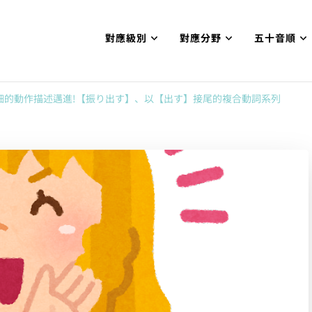
對應級別
對應分野
五十音順
試N1合格
網【中国語勉強コンテンツも追加予定!!】
細的動作描述邁進!【振り出す】、以【出す】接尾的複合動詞系列