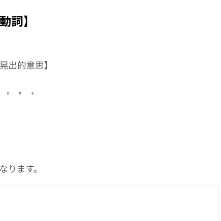
る】、以【入る】接
【説明】的日文怎樣
尾的複合動詞系列
說?
動詞】
晃出的意思】
なります。