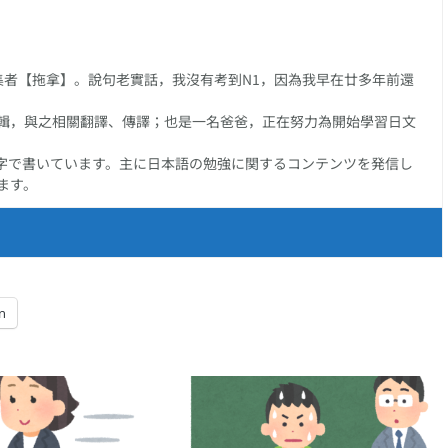
任編集者【拖拿】。說句老實話，我沒有考到N1，因為我早在廿多年前還
輯，與之相關翻譯、傳譯；也是一名爸爸，正在努力為開始學習日文
字で書いています。主に日本語の勉強に関するコンテンツを発信し
ます。
n