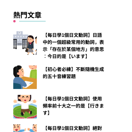
熱門文章
【每日學1個日文動詞】日語
中的一個超級常用的動詞，表
示「存在於某個地方」的意思
︰今日的是【います】
【初心者必練】不斷隨機生成
的五十音練習題
【每日學1個日文動詞】使用
頻率前十大之一的是【行きま
す】
【每日學1個日文動詞】絕對