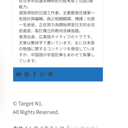
在廿多年前還未轉制前已經考取了日語1級
能力。
還是現役的日語工作者，主要都是在接案一
些設計與編輯，與之相關翻譯、傳譯；也是
一名爸爸，正在努力為開始學習日文的女兒
依進度，製訂獨立的教材及練習題。
香港出身、広東語ネイティブのトラです。
文章は繁体字で書いています。主に日本語
の勉強に関するコンテンツを発信していま
すが、中国語の学習記事もあわせて執筆し
ています。
© Target-N1.
All Rights Reserved.
本サイトのイラストは「
いらすとや
」