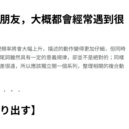
朋友，大概都會經常遇到很
現頻率將會大幅上升，描述的動作變得更加仔細，但同時
尾詞雖然具有一定的意義規律，卻並不是絕對的；同樣
差很遠，所以應該獨立開一個系列，整理相關的複合動
り出す】
向更仔細的動作描述
【逆索引學日文第
邁進!【恥じ入
1315回】廣東話裡