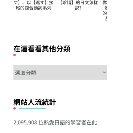
す】、以【返す】接
【珍惜】的日文怎樣
你的語彙量就是高手
尾的複合動詞系列
說?
達人級別!! 第38日
的是【嫣然‧堰堤‧
燕尾服‧掩蔽‧閻
魔】
在這看看其他分類
在
這
看
看
網站人流統計
其
他
2,095,908 位熱愛日語的學習者在此
分
類