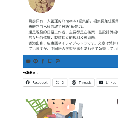
目前只有一人營運的Target-N1編集部，編集長兼
未轉制前已經考取了日語1級能力。
還是現役的日語工作者，主要都是在接案一些設計與編
的女兒依進度，製訂獨立的教材及練習題。
香港出身、広東語ネイティブのトラです。文章は繁体
ていますが、中国語の学習記事もあわせて執筆してい
分享此文：
Facebook
X
Threads
LinkedI