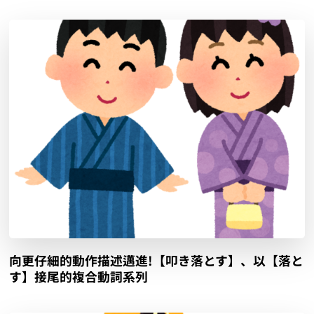
向更仔細的動作描述邁進!【叩き落とす】、以【落と
す】接尾的複合動詞系列