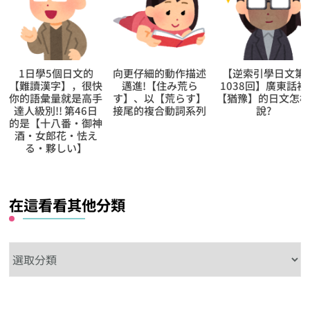
向更仔細的動作描述
【逆索引學日文第
用聽解聽熟日語第
邁進!【住み荒ら
1038回】廣東話裡
289回【這個學期什
す】、以【荒らす】
【猶豫】的日文怎樣
麼時候放假？】的
接尾的複合動詞系列
說?
常表現
在這看看其他分類
在
這
看
看