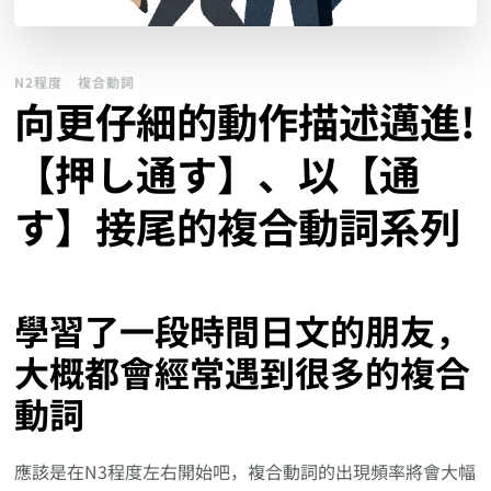
N2程度
複合動詞
向更仔細的動作描述邁進!
【押し通す】、以【通
す】接尾的複合動詞系列
學習了一段時間日文的朋友，
大概都會經常遇到很多的複合
動詞
應該是在N3程度左右開始吧，複合動詞的出現頻率將會大幅