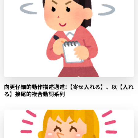
向更仔細的動作描述邁進!【寄せ入れる】、以【入れ
る】接尾的複合動詞系列