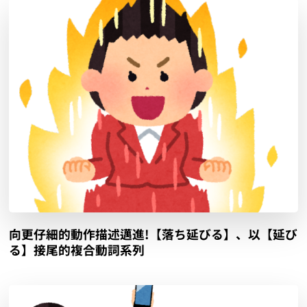
向更仔細的動作描述邁進!【落ち延びる】、以【延び
る】接尾的複合動詞系列