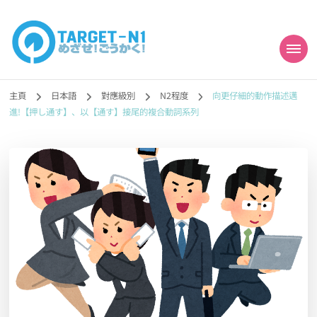
目標!!日本語能力試
真人編撰!!トラ先生的日語能力試題目練習及文法語彙課題網【中国語
勉強コンテンツも追加予定!!】
主頁
日本語
對應級別
N2程度
向更仔細的動作描述邁
N1合格
進!【押し通す】、以【通す】接尾的複合動詞系列