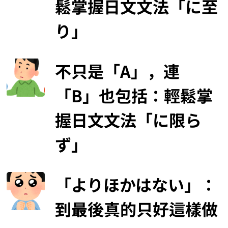
鬆掌握日文文法「に至
り」
不只是「A」，連
「B」也包括：輕鬆掌
握日文文法「に限ら
ず」
「よりほかはない」：
到最後真的只好這樣做