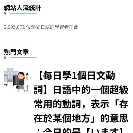
網站人流統計
其
他
分
2,095,672 位熱愛日語的學習者在此
類
熱門文章
【每日學1個日文動
詞】日語中的一個超級
常用的動詞，表示「存
在於某個地方」的意思
︰今日的是【います】