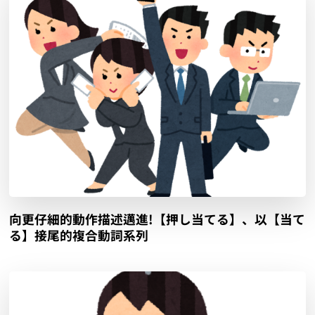
向更仔細的動作描述邁進!【押し当てる】、以【当て
る】接尾的複合動詞系列