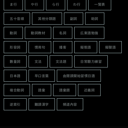
ま行
や行
ら行
わ行
一覽表
五十音順
其他分類題
副詞
助詞
動詞
動詞教材
名詞
広東語勉強
形容詞
慣用句
播客
擬態語
擬聲語
數量詞
文法
文法題
日常聽力練習
日本語
早口言葉
由閱讀開始習慣日語
複合動詞
語彙
語彙題
近義詞
逆索引
難讀漢字
頻道內容