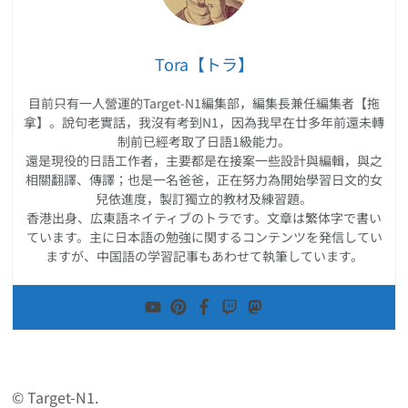
Tora【トラ】
目前只有一人營運的Target-N1編集部，編集長兼任編集者【拖
拿】。說句老實話，我沒有考到N1，因為我早在廿多年前還未轉
制前已經考取了日語1級能力。
還是現役的日語工作者，主要都是在接案一些設計與編輯，與之
相關翻譯、傳譯；也是一名爸爸，正在努力為開始學習日文的女
兒依進度，製訂獨立的教材及練習題。
香港出身、広東語ネイティブのトラです。文章は繁体字で書い
ています。主に日本語の勉強に関するコンテンツを発信してい
ますが、中国語の学習記事もあわせて執筆しています。
© Target-N1.