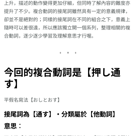
上升，描述的動作變得更加仔細，但同時了解內容的難度亦
提升了不少。複合動詞的接尾詞雖然具有一定的意義規律，
卻並不是絕對的；同樣的接尾詞在不同的組合之下，意義上
隨時可以差很遠，所以應該獨立開一個系列，整理相關的複
合動詞，逐少逐少學習及理解意思才行喔。
今回的複合動詞是【押し通
す】
平假名寫法【おしとおす】
接尾詞為【通す】‧分類屬於【他動詞】
意思︰