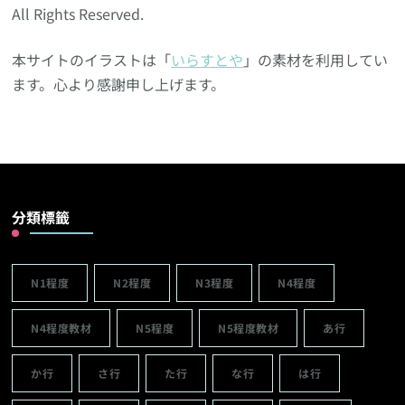
All Rights Reserved.
本サイトのイラストは「
いらすとや
」の素材を利用してい
ます。心より感謝申し上げます。
分類標籤
N1程度
N2程度
N3程度
N4程度
N4程度教材
N5程度
N5程度教材
あ行
か行
さ行
た行
な行
は行