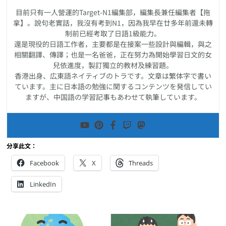
目前只有一人營運的Target-N1編集部，編集長兼任編集者【拖
拿】。說句老實話，我沒有考到N1，因為我早在廿多年前還未轉
制前已經考取了日語1級能力。
還是現役的日語工作者，主要都是在接案一些設計與編輯，與之
相關翻譯、傳譯；也是一名爸爸，正在努力為開始學習日文的女
兒依進度，製訂獨立的教材及練習題。
香港出身、広東語ネイティブのトラです。文章は繁体字で書い
ています。主に日本語の勉強に関するコンテンツを発信してい
ますが、中国語の学習記事もあわせて執筆しています。
分享此文：
Facebook
X
Threads
LinkedIn