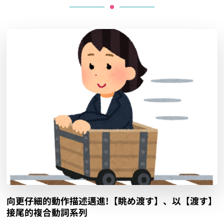
向更仔細的動作描述邁進!【眺め渡す】、以【渡す】
接尾的複合動詞系列