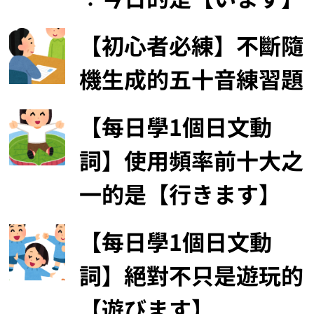
【初心者必練】不斷隨
機生成的五十音練習題
【每日學1個日文動
詞】使用頻率前十大之
一的是【行きます】
【每日學1個日文動
詞】絕對不只是遊玩的
【遊びます】