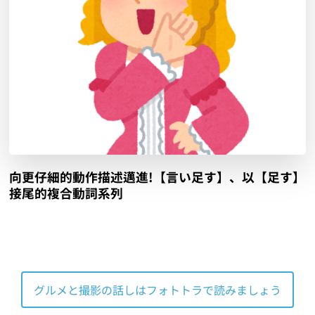
向更仔細的動作描述邁進!【言い足す】、以【足す】
接尾的複合動詞系列
グルメと撮影の話しはフォトトラで読みましょう