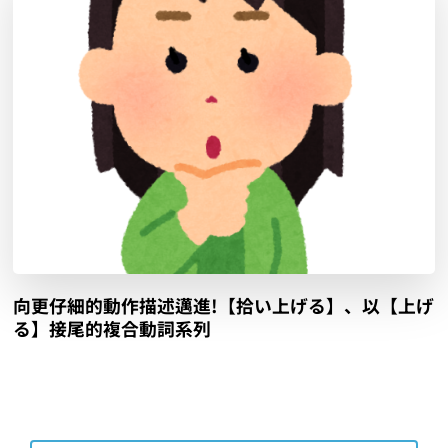
向更仔細的動作描述邁進!【拾い上げる】、以【上げ
る】接尾的複合動詞系列