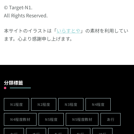
© Target-N1.
All Rights Reserved.
本サイトのイラストは「
いらすとや
」の素材を利用してい
ます。心より感謝申し上げます。
分類標籤
N1程度
N2程度
N3程度
N4程度
N4程度教材
N5程度
N5程度教材
あ行