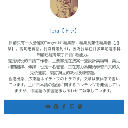
Tora【トラ】
目前只有一人營運的Target-N1編集部，編集長兼任編集者【拖
拿】。說句老實話，我沒有考到N1，因為我早在廿多年前還未轉
制前已經考取了日語1級能力。
還是現役的日語工作者，主要都是在接案一些設計與編輯，與之
相關翻譯、傳譯；也是一名爸爸，正在努力為開始學習日文的女
兒依進度，製訂獨立的教材及練習題。
香港出身、広東語ネイティブのトラです。文章は繁体字で書い
ています。主に日本語の勉強に関するコンテンツを発信してい
ますが、中国語の学習記事もあわせて執筆しています。