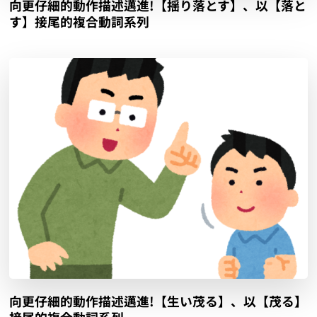
向更仔細的動作描述邁進!【揺り落とす】、以【落と
す】接尾的複合動詞系列
向更仔細的動作描述邁進!【生い茂る】、以【茂る】