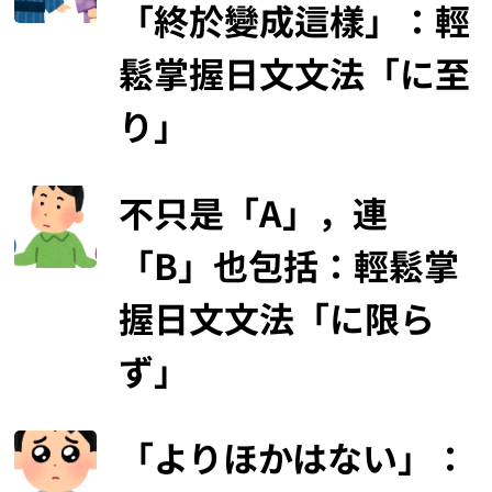
「終於變成這樣」：輕
鬆掌握日文文法「に至
り」
不只是「A」，連
「B」也包括：輕鬆掌
握日文文法「に限ら
ず」
「よりほかはない」：