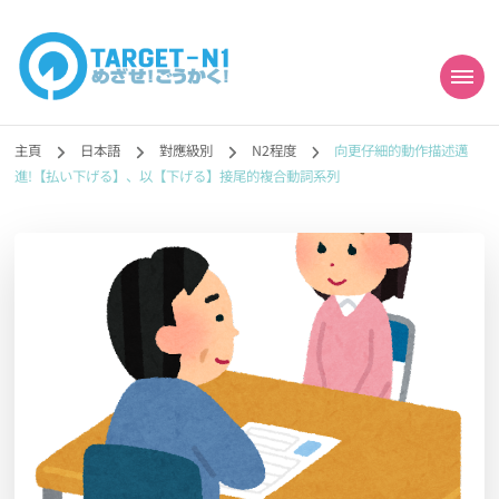
目標!!日本語能力試
真人編撰!!トラ先生的日語能力試題目練習及文法語彙課題網【中国語
勉強コンテンツも追加予定!!】
主頁
日本語
對應級別
N2程度
向更仔細的動作描述邁
N1合格
進!【払い下げる】、以【下げる】接尾的複合動詞系列