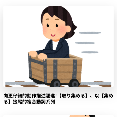
向更仔細的動作描述邁進!【取り集める】、以【集め
る】接尾的複合動詞系列