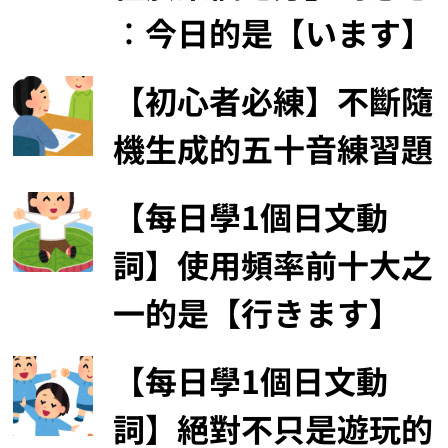
︰今日的是【います】
【初心者必練】不斷隨
機生成的五十音練習題
【每日學1個日文動
詞】使用頻率前十大之
一的是【行きます】
【每日學1個日文動
詞】絕對不只是遊玩的