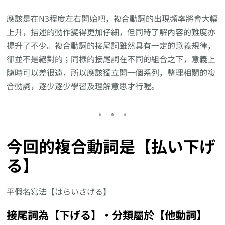
應該是在N3程度左右開始吧，複合動詞的出現頻率將會大幅
上升，描述的動作變得更加仔細，但同時了解內容的難度亦
提升了不少。複合動詞的接尾詞雖然具有一定的意義規律，
卻並不是絕對的；同樣的接尾詞在不同的組合之下，意義上
隨時可以差很遠，所以應該獨立開一個系列，整理相關的複
合動詞，逐少逐少學習及理解意思才行喔。
今回的複合動詞是【払い下げ
る】
平假名寫法【はらいさげる】
接尾詞為【下げる】‧分類屬於【他動詞】