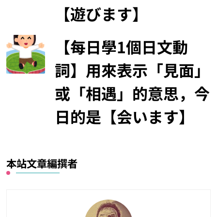
【遊びます】
【每日學1個日文動
詞】用來表示「見面」
或「相遇」的意思，今
日的是【会います】
本站文章編撰者