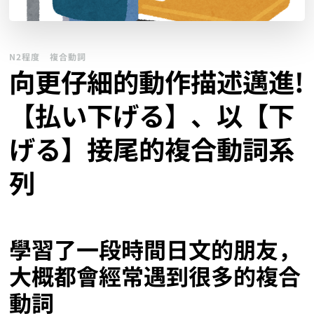
N2程度
複合動詞
向更仔細的動作描述邁進!
【払い下げる】、以【下
げる】接尾的複合動詞系
列
學習了一段時間日文的朋友，
大概都會經常遇到很多的複合
動詞