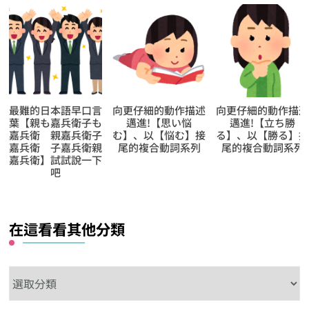
向更仔細的動作描述
向更仔細的動作描述
【逆索引學日文第
邁進!【思い悩
邁進!【立ち勝
643回】廣東話裡
む】、以【悩む】接
る】、以【勝る】接
【相與】的日文怎
尾的複合動詞系列
尾的複合動詞系列
說?
在這看看其他分類
在
這