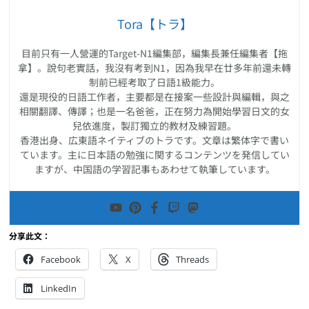
Tora【トラ】
目前只有一人營運的Target-N1編集部，編集長兼任編集者【拖
拿】。說句老實話，我沒有考到N1，因為我早在廿多年前還未轉
制前已經考取了日語1級能力。
還是現役的日語工作者，主要都是在接案一些設計與編輯，與之
相關翻譯、傳譯；也是一名爸爸，正在努力為開始學習日文的女
兒依進度，製訂獨立的教材及練習題。
香港出身、広東語ネイティブのトラです。文章は繁体字で書い
ています。主に日本語の勉強に関するコンテンツを発信してい
ますが、中国語の学習記事もあわせて執筆しています。
分享此文：
Facebook
X
Threads
LinkedIn