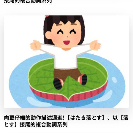
接尾的複合動詞系列
向更仔細的動作描述邁進!【はたき落とす】、以【落
とす】接尾的複合動詞系列