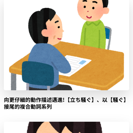
向更仔細的動作描述邁進!【立ち騒ぐ】、以【騒ぐ】
接尾的複合動詞系列