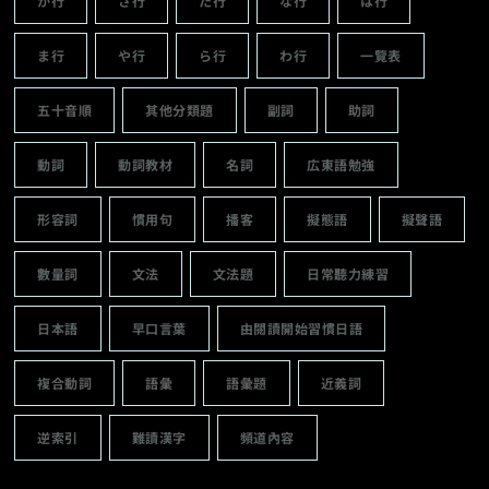
か行
さ行
た行
な行
は行
ま行
や行
ら行
わ行
一覽表
五十音順
其他分類題
副詞
助詞
動詞
動詞教材
名詞
広東語勉強
形容詞
慣用句
播客
擬態語
擬聲語
數量詞
文法
文法題
日常聽力練習
日本語
早口言葉
由閱讀開始習慣日語
複合動詞
語彙
語彙題
近義詞
逆索引
難讀漢字
頻道內容