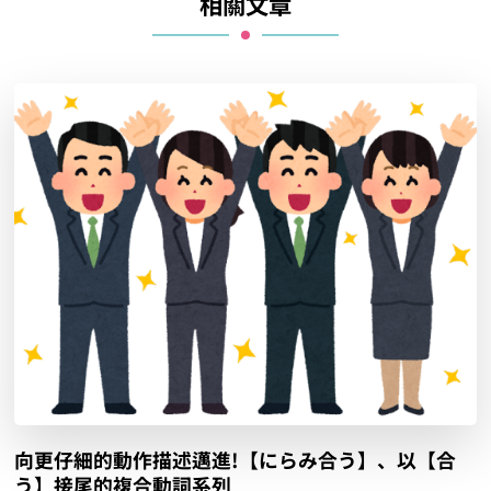
相關文章
向更仔細的動作描述邁進!【にらみ合う】、以【合
う】接尾的複合動詞系列