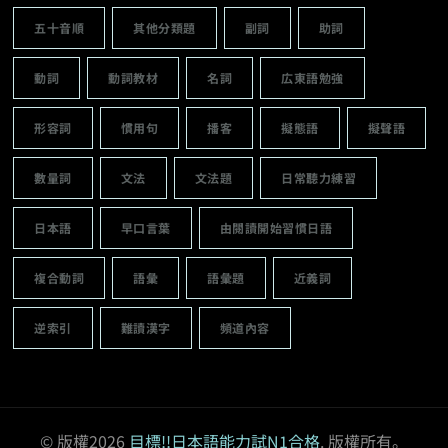
五十音順
其他分類題
副詞
助詞
動詞
動詞教材
名詞
広東語勉強
形容詞
慣用句
播客
擬態語
擬聲語
數量詞
文法
文法題
日常聽力練習
日本語
早口言葉
由閱讀開始習慣日語
複合動詞
語彙
語彙題
近義詞
逆索引
難讀漢字
頻道內容
© 版權2026
目標!!日本語能力試N1合格
. 版權所有。