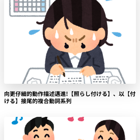
向更仔細的動作描述邁進!【照らし付ける】、以【付
ける】接尾的複合動詞系列