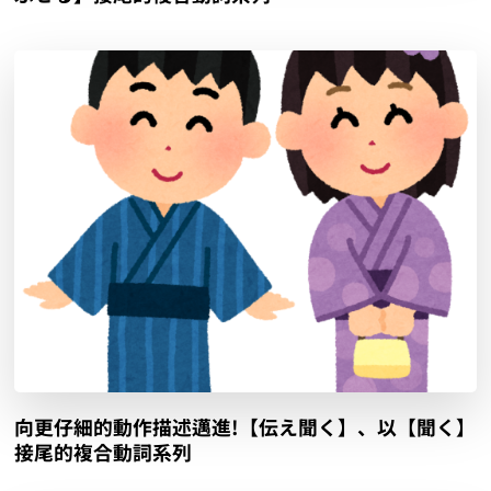
向更仔細的動作描述邁進!【伝え聞く】、以【聞く】
接尾的複合動詞系列