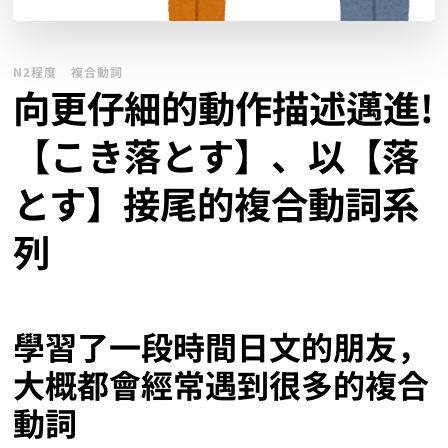
N2程度
複合動詞
向更仔細的動作描述邁進!
【こき落とす】、以【落
とす】接尾的複合動詞系
列
學習了一段時間日文的朋友，
大概都會經常遇到很多的複合
動詞