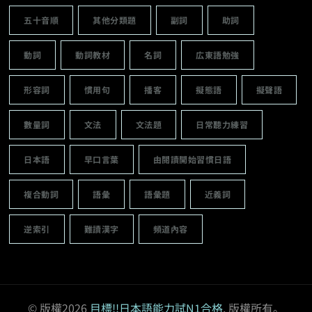
五十音順
其他分類題
副詞
助詞
動詞
動詞教材
名詞
広東語勉強
形容詞
慣用句
播客
擬態語
擬聲語
數量詞
文法
文法題
日常聽力練習
日本語
早口言葉
由閱讀開始習慣日語
複合動詞
語彙
語彙題
近義詞
逆索引
難讀漢字
頻道內容
© 版權2026
目標!!日本語能力試N1合格
. 版權所有。