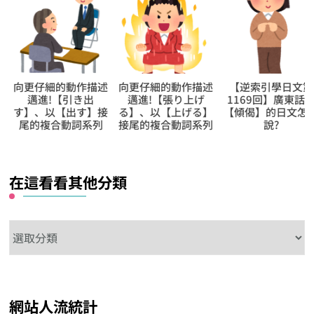
向更仔細的動作描述
向更仔細的動作描述
【逆索引學日文第
邁進!【引き出
邁進!【張り上げ
1169回】廣東話裡
す】、以【出す】接
る】、以【上げる】
【傾偈】的日文怎
尾的複合動詞系列
接尾的複合動詞系列
說?
在這看看其他分類
在
這
看
看
網站人流統計
其