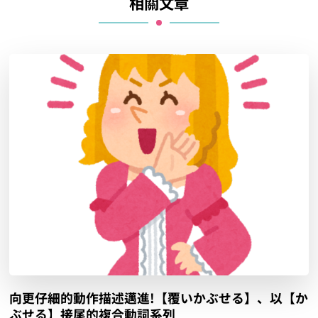
相關文章
向更仔細的動作描述邁進!【覆いかぶせる】、以【か
ぶせる】接尾的複合動詞系列