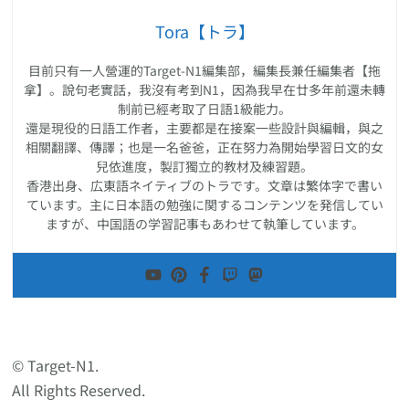
Tora【トラ】
目前只有一人營運的Target-N1編集部，編集長兼任編集者【拖
拿】。說句老實話，我沒有考到N1，因為我早在廿多年前還未轉
制前已經考取了日語1級能力。
還是現役的日語工作者，主要都是在接案一些設計與編輯，與之
相關翻譯、傳譯；也是一名爸爸，正在努力為開始學習日文的女
兒依進度，製訂獨立的教材及練習題。
香港出身、広東語ネイティブのトラです。文章は繁体字で書い
ています。主に日本語の勉強に関するコンテンツを発信してい
ますが、中国語の学習記事もあわせて執筆しています。
© Target-N1.
All Rights Reserved.