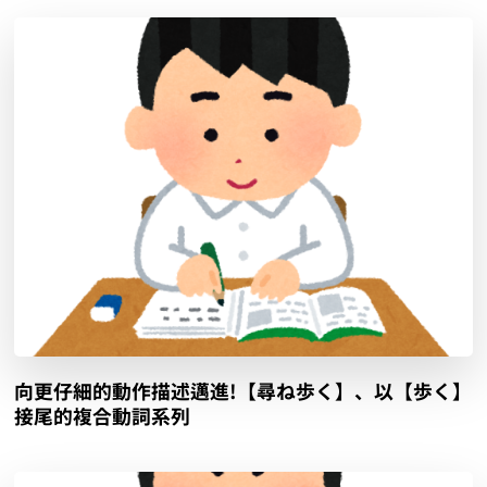
向更仔細的動作描述邁進!【尋ね歩く】、以【歩く】
接尾的複合動詞系列