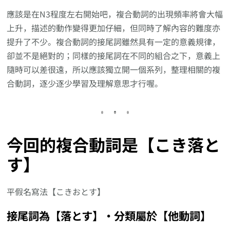
應該是在N3程度左右開始吧，複合動詞的出現頻率將會大幅
上升，描述的動作變得更加仔細，但同時了解內容的難度亦
提升了不少。複合動詞的接尾詞雖然具有一定的意義規律，
卻並不是絕對的；同樣的接尾詞在不同的組合之下，意義上
隨時可以差很遠，所以應該獨立開一個系列，整理相關的複
合動詞，逐少逐少學習及理解意思才行喔。
今回的複合動詞是【こき落と
す】
平假名寫法【こきおとす】
接尾詞為【落とす】‧分類屬於【他動詞】