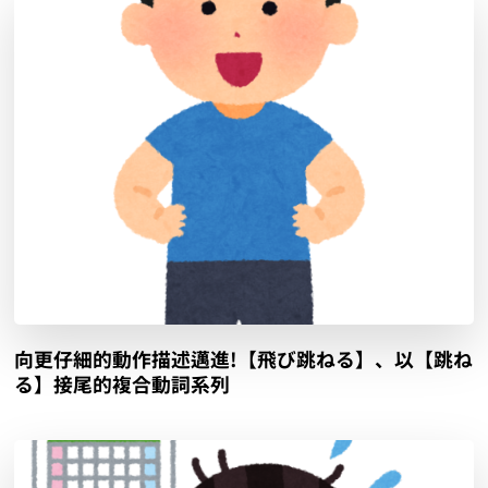
向更仔細的動作描述邁進!【飛び跳ねる】、以【跳ね
る】接尾的複合動詞系列