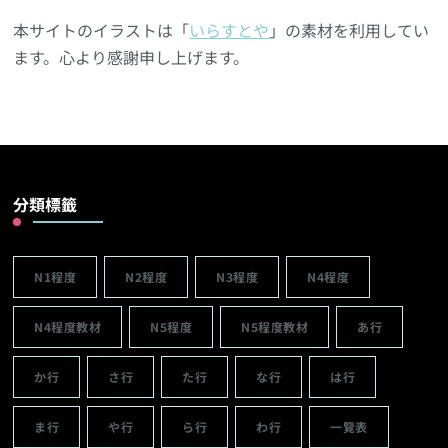
本サイトのイラストは「
いらすとや
」の素材を利用してい
ます。心より感謝申し上げます。
分類標籤
N1程度
N2程度
N3程度
N4程度
N4程度教材
N5程度
N5程度教材
あ行
か行
さ行
た行
な行
は行
ま行
や行
ら行
わ行
一覽表