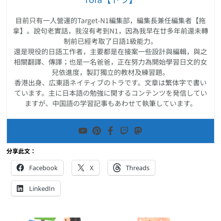
目前只有一人營運的Target-N1編集部，編集長兼任編集者【拖
拿】。說句老實話，我沒有考到N1，因為我早在廿多年前還未轉
制前已經考取了日語1級能力。
還是現役的日語工作者，主要都是在接案一些設計與編輯，與之
相關翻譯、傳譯；也是一名爸爸，正在努力為開始學習日文的女
兒依進度，製訂獨立的教材及練習題。
香港出身、広東語ネイティブのトラです。文章は繁体字で書い
ています。主に日本語の勉強に関するコンテンツを発信してい
ますが、中国語の学習記事もあわせて執筆しています。
分享此文：
Facebook
X
Threads
LinkedIn