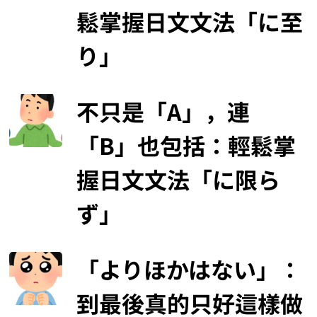
鬆掌握日文文法「に至
り」
不只是「A」，連
「B」也包括：輕鬆掌
握日文文法「に限ら
ず」
「よりほかはない」：
到最後真的只好這樣做