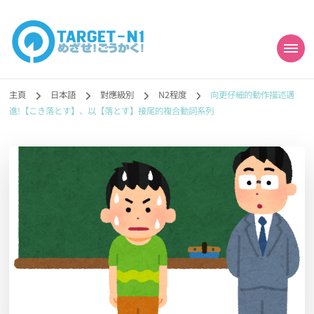
目標!!日本語能力試
真人編撰!!トラ先生的日語能力試題目練習及文法語彙課題網【中国語
勉強コンテンツも追加予定!!】
主頁
日本語
對應級別
N2程度
向更仔細的動作描述邁
N1合格
進!【こき落とす】、以【落とす】接尾的複合動詞系列