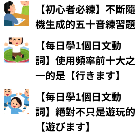
【初心者必練】不斷隨
機生成的五十音練習題
【每日學1個日文動
詞】使用頻率前十大之
一的是【行きます】
【每日學1個日文動
詞】絕對不只是遊玩的
【遊びます】