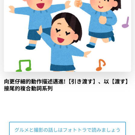
向更仔細的動作描述邁進!【引き渡す】、以【渡す】
接尾的複合動詞系列
グルメと撮影の話しはフォトトラで読みましょう