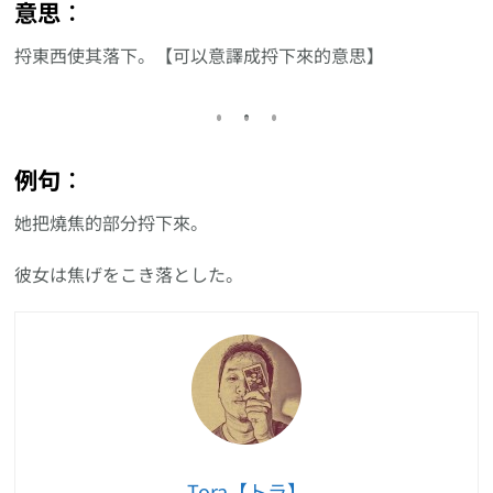
意思︰
捋東西使其落下。【可以意譯成捋下來的意思】
例句︰
她把燒焦的部分捋下來。
彼女は焦げをこき落とした。
Tora【トラ】