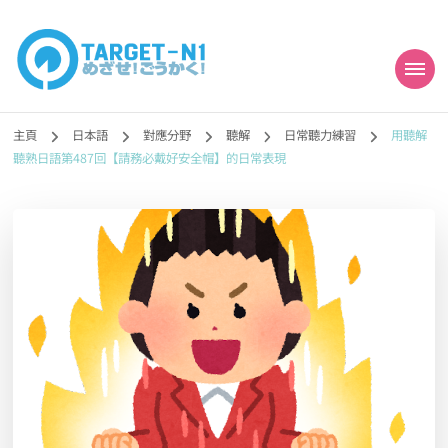
目標!!日本語能力試
真人編撰!!トラ先生的日語能力試題目練習及文法語彙課題網【中国語
勉強コンテンツも追加予定!!】
主頁
日本語
對應分野
聽解
日常聽力練習
用聽解
N1合格
聽熟日語第487回【請務必戴好安全帽】的日常表現