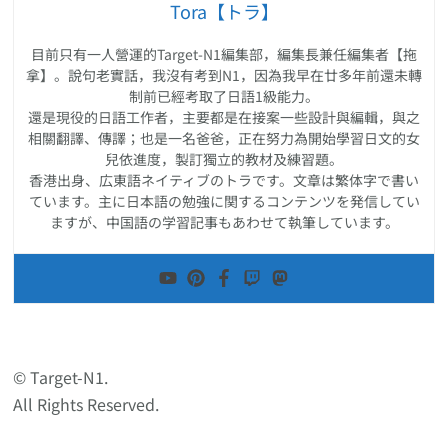
Tora【トラ】
目前只有一人營運的Target-N1編集部，編集長兼任編集者【拖
拿】。說句老實話，我沒有考到N1，因為我早在廿多年前還未轉
制前已經考取了日語1級能力。
還是現役的日語工作者，主要都是在接案一些設計與編輯，與之
相關翻譯、傳譯；也是一名爸爸，正在努力為開始學習日文的女
兒依進度，製訂獨立的教材及練習題。
香港出身、広東語ネイティブのトラです。文章は繁体字で書い
ています。主に日本語の勉強に関するコンテンツを発信してい
ますが、中国語の学習記事もあわせて執筆しています。
© Target-N1.
All Rights Reserved.