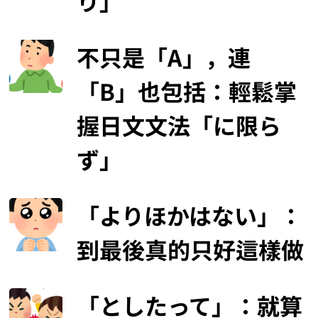
り」
不只是「A」，連
「B」也包括：輕鬆掌
握日文文法「に限ら
ず」
「よりほかはない」：
到最後真的只好這樣做
「としたって」：就算