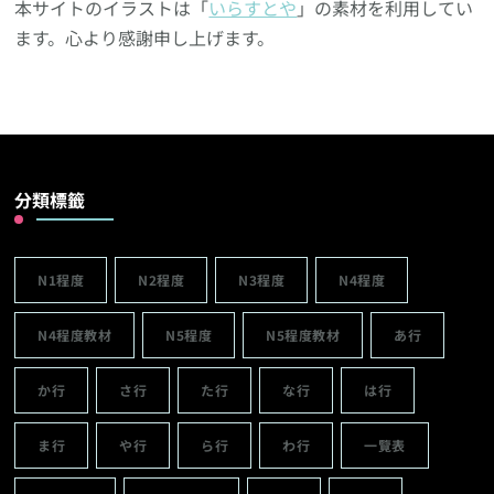
本サイトのイラストは「
いらすとや
」の素材を利用してい
ます。心より感謝申し上げます。
分類標籤
N1程度
N2程度
N3程度
N4程度
N4程度教材
N5程度
N5程度教材
あ行
か行
さ行
た行
な行
は行
ま行
や行
ら行
わ行
一覽表