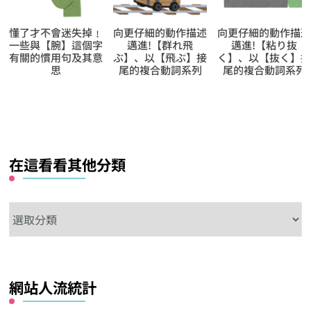
向更仔細的動作描述
向更仔細的動作描述
向更仔細的動作描
邁進!【群れ飛
邁進!【粘り抜
邁進!【立て掛け
ぶ】、以【飛ぶ】接
く】、以【抜く】接
る】、以【掛ける
尾的複合動詞系列
尾的複合動詞系列
接尾的複合動詞系
在這看看其他分類
在
這
看
看
網站人流統計
其
他