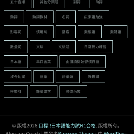
五十音順
其他分類題
副詞
助詞
動詞
動詞教材
名詞
広東語勉強
形容詞
慣用句
播客
擬態語
擬聲語
數量詞
文法
文法題
日常聽力練習
日本語
早口言葉
由閱讀開始習慣日語
複合動詞
語彙
語彙題
近義詞
逆索引
難讀漢字
頻道內容
© 版權2026
目標!!日本語能力試N1合格
. 版權所有。
Blossom Coach | 開發者
Blossom Themes
.由
WordPress
.