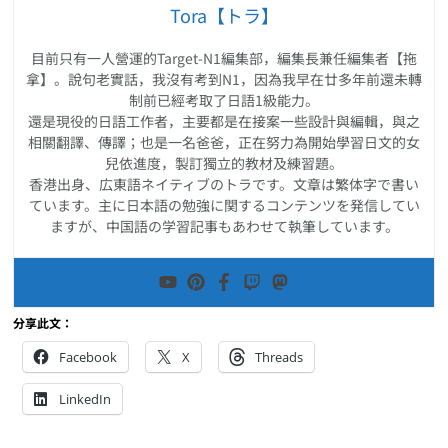
Tora【トラ】
目前只有一人營運的Target-N1編集部，編集長兼任編集者【拖
拿】。說句老實話，我沒有考到N1，因為我早在廿多年前還未轉
制前已經考取了日語1級能力。
還是現役的日語工作者，主要都是在接案一些設計與編輯，與之
相關翻譯、傳譯；也是一名爸爸，正在努力為開始學習日文的女
兒依進度，製訂獨立的教材及練習題。
香港出身、広東語ネイティブのトラです。文章は繁体字で書い
ています。主に日本語の勉強に関するコンテンツを発信してい
ますが、中国語の学習記事もあわせて執筆しています。
分享此文：
Facebook
X
Threads
LinkedIn