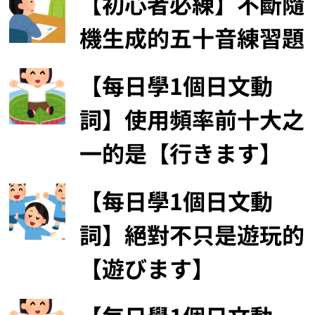
【初心者必練】不斷隨
機生成的五十音練習題
【每日學1個日文動
詞】使用頻率前十大之
一的是【行きます】
【每日學1個日文動
詞】絕對不只是遊玩的
【遊びます】