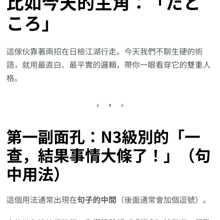
比如今天的主角：
「たと
ころ」
這傢伙靠著兩招在日檢江湖行走。今天我們不聊生硬的術
語，就用最直白、最平實的邏輯，帶你一眼看穿它的雙重人
格。
第一副面孔：N3級別的「一
查，結果事情大條了！」（句
中用法）
這個用法通常出現在
句子的中間
（後面通常會加個逗號）。