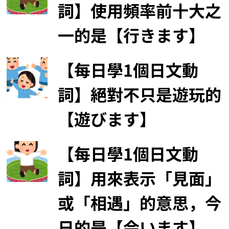
詞】使用頻率前十大之
一的是【行きます】
【每日學1個日文動
詞】絕對不只是遊玩的
【遊びます】
【每日學1個日文動
詞】用來表示「見面」
或「相遇」的意思，今
日的是【会います】