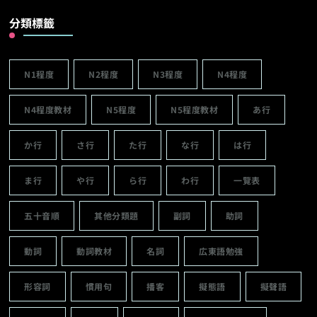
分類標籤
N1程度
N2程度
N3程度
N4程度
N4程度教材
N5程度
N5程度教材
あ行
か行
さ行
た行
な行
は行
ま行
や行
ら行
わ行
一覽表
五十音順
其他分類題
副詞
助詞
動詞
動詞教材
名詞
広東語勉強
形容詞
慣用句
播客
擬態語
擬聲語