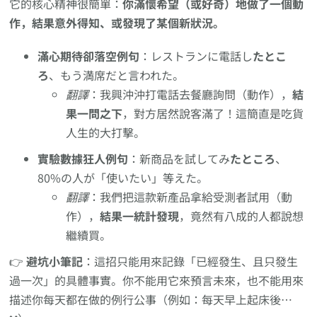
它的核心精神很簡單：
你滿懷希望（或好奇）地做了一個動
作，結果意外得知、或發現了某個新狀況。
滿心期待卻落空例句
：レストランに電話し
たとこ
ろ
、もう満席だと言われた。
翻譯
：我興沖沖打電話去餐廳詢問（動作），
結
果一問之下
，對方居然說客滿了！這簡直是吃貨
人生的大打擊。
實驗數據狂人例句
：新商品を試してみ
たところ
、
80%の人が「使いたい」等えた。
翻譯
：我們把這款新產品拿給受測者試用（動
作），
結果一統計發現
，竟然有八成的人都說想
繼續買。
👉
避坑小筆記
：這招只能用來記錄「已經發生、且只發生
過一次」的具體事實。你不能用它來預言未來，也不能用來
描述你每天都在做的例行公事（例如：每天早上起床後…