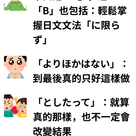
「B」也包括：輕鬆掌
握日文文法「に限ら
ず」
「よりほかはない」：
到最後真的只好這樣做
「としたって」：就算
真的那樣，也不一定會
改變結果