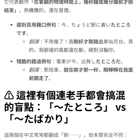
它代表動作
「在客觀的物理時間上，幾秒鐘或幾分鐘前才剛
結束」
，熱騰騰的，還在冒煙。
遲到百用藉口例句
：今、ちょうど駅に着い
たところ
です
。
翻譯
：不用催了！我
剛好才剛踏出
車站月台。真
的，我腳邊的風都還在動，絕對沒騙你。
殘酷的錯過例句
：電車が今、出発し
たところだ
。
翻譯
：那班車，
就在剛才那一秒，眼睜睜在我面
前開走了
。
⚠️ 這裡有個連老手都會搞混
的盲點：「～たところ」 vs
「～たばかり」
這兩個在中文常常都翻成「剛……」，但本質完全不同：