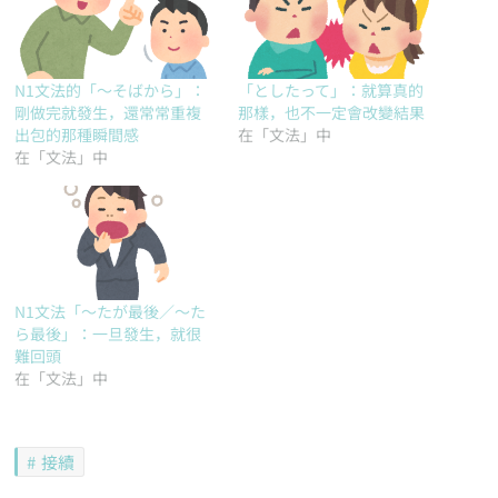
N1文法的「～そばから」：
「としたって」：就算真的
剛做完就發生，還常常重複
那樣，也不一定會改變結果
出包的那種瞬間感
在「文法」中
在「文法」中
N1文法「～たが最後／～た
ら最後」：一旦發生，就很
難回頭
在「文法」中
接續