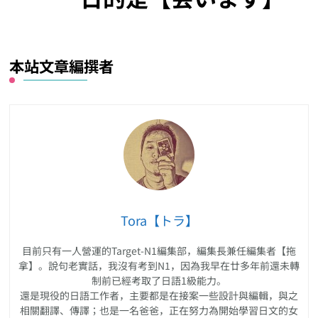
本站文章編撰者
Tora【トラ】
目前只有一人營運的Target-N1編集部，編集長兼任編集者【拖
拿】。說句老實話，我沒有考到N1，因為我早在廿多年前還未轉
制前已經考取了日語1級能力。
還是現役的日語工作者，主要都是在接案一些設計與編輯，與之
相關翻譯、傳譯；也是一名爸爸，正在努力為開始學習日文的女