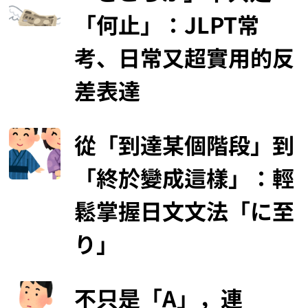
「何止」：JLPT常
考、日常又超實用的反
差表達
從「到達某個階段」到
「終於變成這樣」：輕
鬆掌握日文文法「に至
り」
不只是「A」，連