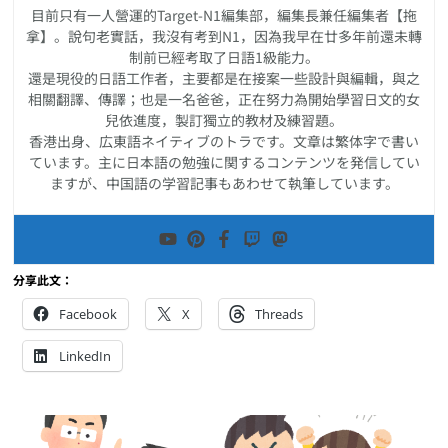
目前只有一人營運的Target-N1編集部，編集長兼任編集者【拖
拿】。說句老實話，我沒有考到N1，因為我早在廿多年前還未轉
制前已經考取了日語1級能力。
還是現役的日語工作者，主要都是在接案一些設計與編輯，與之
相關翻譯、傳譯；也是一名爸爸，正在努力為開始學習日文的女
兒依進度，製訂獨立的教材及練習題。
香港出身、広東語ネイティブのトラです。文章は繁体字で書い
ています。主に日本語の勉強に関するコンテンツを発信してい
ますが、中国語の学習記事もあわせて執筆しています。
分享此文：
Facebook
X
Threads
LinkedIn