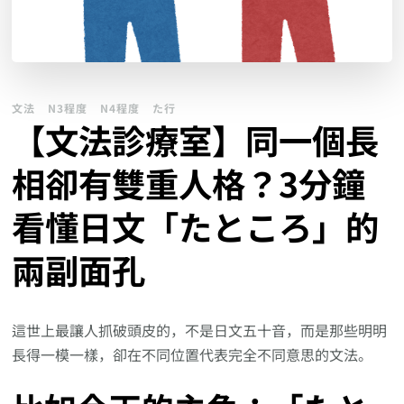
文法
N3程度
N4程度
た行
【文法診療室】同一個長
相卻有雙重人格？3分鐘
看懂日文「たところ」的
兩副面孔
這世上最讓人抓破頭皮的，不是日文五十音，而是那些明明
長得一模一樣，卻在不同位置代表完全不同意思的文法。