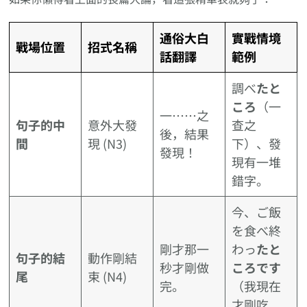
通俗大白
實戰情境
戰場位置
招式名稱
話翻譯
範例
調べ
たと
ころ
（一
一……之
句子的中
意外大發
查之
後，結果
間
現 (N3)
下）、發
發現！
現有一堆
錯字。
今、ご飯
を食べ終
剛才那一
わっ
たと
句子的結
動作剛結
秒才剛做
ころです
尾
束 (N4)
完。
（我現在
才剛吃