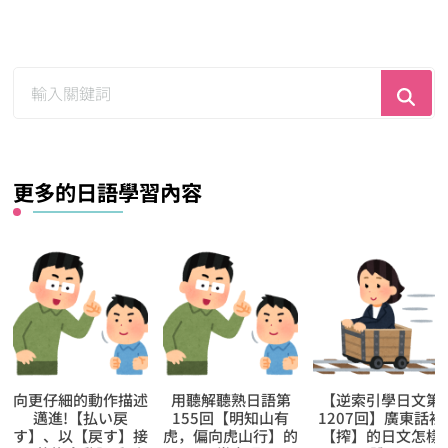
尋
找
什
麼？
更多的日語學習內容
向更仔細的動作描述
用聽解聽熟日語第
【逆索引學日文第
邁進!【払い戻
155回【明知山有
1207回】廣東話裡
す】、以【戻す】接
虎，偏向虎山行】的
【搾】的日文怎樣