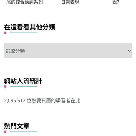
尾的複合動詞系列
日常表現
說?
在這看看其他分類
在
這
看
看
網站人流統計
其
他
分
2,095,612 位熱愛日語的學習者在此
類
熱門文章