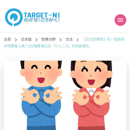
目標!!日本語能力試
真人編撰!!トラ先生的日語能力試題目練習及文法語彙課題網【中国語
勉強コンテンツも追加予定!!】
主頁
日本語
對應分野
文法
【文法診療室】同一個長相
N1合格
卻有雙重人格？3分鐘看懂日文「たところ」的兩副面孔