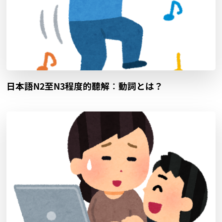
日本語N2至N3程度的聽解︰動詞とは？