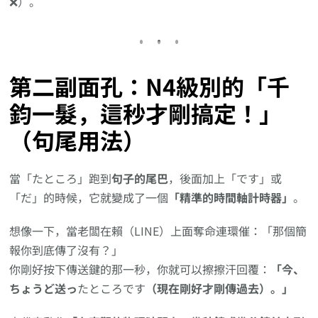
❌）。
第二副面孔：N4級別的「千
鈞一髮，這秒才剛搞定！」
（句尾用法）
當「たところ」跑到
句子的尾巴
，後面加上「です」或
「だ」的時候，它就變成了一個
「精準的時間軸計時器」
。
想像一下，當老闆在賴（LINE）上面奪命連環催：「那個簡
報你到底傳了沒有？」
你剛好按下傳送鍵的那一秒，你就可以擦擦汗回覆：
「今、
ちょうど送っ
たところです
（現在剛好才剛傳過去）。」