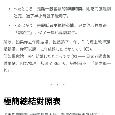
：是
鐵一般客觀的物理時間
。剛吃完就是剛
～たところ
吃完，過了半小時就不能用了。
：是
說話者主觀的心情
。只要你心裡覺得
～たばかり
「剛發生」，過了一年也算剛發生。
所以，如果你去年剛結婚，雖然過了一年，你心理上覺得還
是新婚，你可以說：
(⭕)。
去年結婚したばかりです
但如果你說：
(❌) —— 日文老師會集
去年結婚したところです
體暈倒，因為物理上都過了 365 天，絕對稱不上「剛才那一
秒」。
極簡總結對照表
如果你懶得看上面的長篇大論，看這張精華表就夠了：