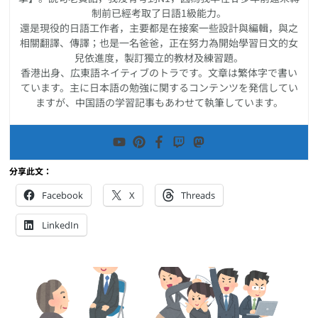
制前已經考取了日語1級能力。
還是現役的日語工作者，主要都是在接案一些設計與編輯，與之
相關翻譯、傳譯；也是一名爸爸，正在努力為開始學習日文的女
兒依進度，製訂獨立的教材及練習題。
香港出身、広東語ネイティブのトラです。文章は繁体字で書い
ています。主に日本語の勉強に関するコンテンツを発信してい
ますが、中国語の学習記事もあわせて執筆しています。
分享此文：
Facebook
X
Threads
LinkedIn