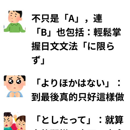
不只是「A」，連
「B」也包括：輕鬆掌
握日文文法「に限ら
ず」
「よりほかはない」：
到最後真的只好這樣做
「としたって」：就算