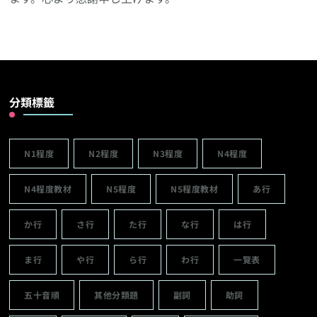
分類標籤
N1程度
N2程度
N3程度
N4程度
N4程度教材
N5程度
N5程度教材
あ行
か行
さ行
た行
な行
は行
ま行
や行
ら行
わ行
一覽表
五十音順
其他分類題
副詞
助詞