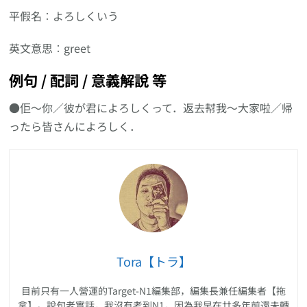
平假名︰よろしくいう
英文意思︰greet
例句 / 配詞 / 意義解說 等
●佢〜你／彼が君によろしくって．返去幇我〜大家啦／帰
ったら皆さんによろしく．
Tora【トラ】
目前只有一人營運的Target-N1編集部，編集長兼任編集者【拖
拿】。說句老實話，我沒有考到N1，因為我早在廿多年前還未轉