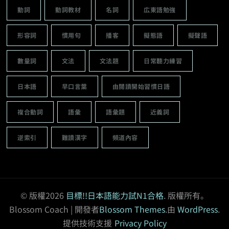
動詞
動詞教材
名詞
広東語勉強
形容詞
慣用句
播客
擬態語
擬聲語
數量詞
文法
文法題
日常聽力練習
日本語
早口言葉
由閱讀開始習慣日語
複合動詞
語彙
語彙題
近義詞
逆索引
難讀漢字
頻道內容
© 版權2026
目標!!日本語能力試N1合格
. 版權所有。
Blossom Coach | 開發者
Blossom Themes
.由
WordPress
.
提供技術支援
Privacy Policy