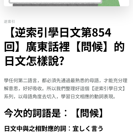
逆索引
【逆索引學日文第854
回】廣東話裡【問候】的
日文怎樣說?
學任何第二語言，都必須先通過最熟悉的母語，才能充分理
解意思，好好吸收。所以我們整理好這個【逆索引學日文】
系列，以母語角度去切入，學習日文相應的動詞表現。
今次的詞語是︰【問候】
日文中與之相對應的詞︰宜しく言う