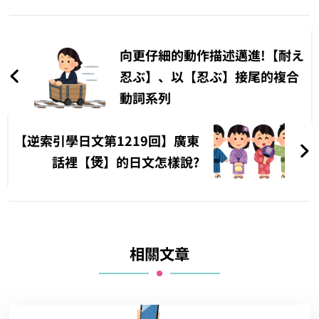
文
章
向更仔細的動作描述邁進!【耐え
導
忍ぶ】、以【忍ぶ】接尾的複合
動詞系列
覽
【逆索引學日文第1219回】廣東
話裡【煲】的日文怎樣說?
相關文章