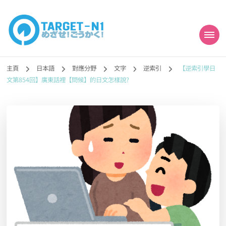
目標!!日本語能力試
真人編撰!!トラ先生的日語能力試題目練習及文法語彙課題網【中国語
勉強コンテンツも追加予定!!】
主頁
日本語
對應分野
文字
逆索引
【逆索引學日
N1合格
文第854回】廣東話裡【問候】的日文怎樣說?