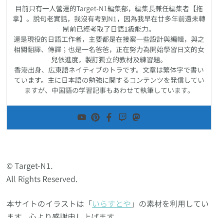
目前只有一人營運的Target-N1編集部，編集長兼任編集者【拖
拿】。說句老實話，我沒有考到N1，因為我早在廿多年前還未轉
制前已經考取了日語1級能力。
還是現役的日語工作者，主要都是在接案一些設計與編輯，與之
相關翻譯、傳譯；也是一名爸爸，正在努力為開始學習日文的女
兒依進度，製訂獨立的教材及練習題。
香港出身、広東語ネイティブのトラです。文章は繁体字で書い
ています。主に日本語の勉強に関するコンテンツを発信してい
ますが、中国語の学習記事もあわせて執筆しています。
© Target-N1.
All Rights Reserved.
本サイトのイラストは「
いらすとや
」の素材を利用してい
ます。心より感謝申し上げます。