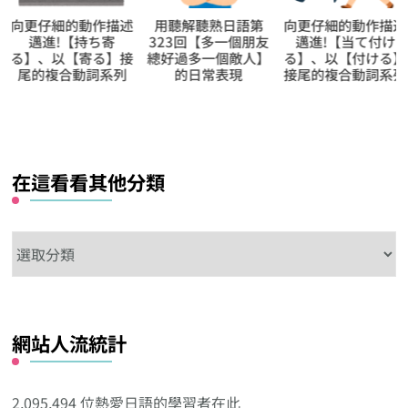
用聽解聽熟日語第
向更仔細的動作描述
向更仔細的動作描
323回【多一個朋友
邁進!【当て付け
邁進!【寝静ま
總好過多一個敵人】
る】、以【付ける】
る】、以【静まる
的日常表現
接尾的複合動詞系列
接尾的複合動詞系
在這看看其他分類
在
這
看
看
網站人流統計
其
他
分
2,095,494 位熱愛日語的學習者在此