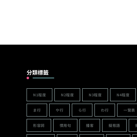
分類標籤
N1程度
N2程度
N3程度
N4程度
ま行
や行
ら行
わ行
一覽表
形容詞
慣用句
播客
擬態語