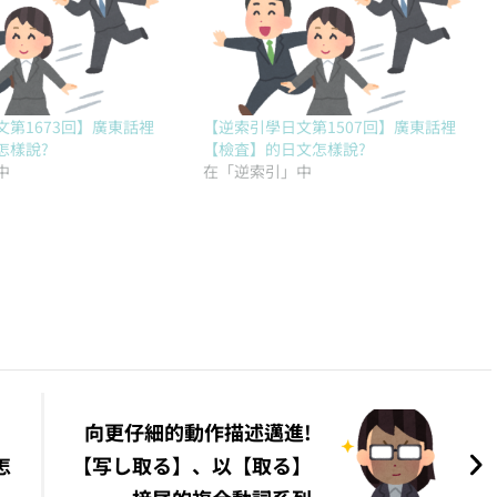
第1673回】廣東話裡
【逆索引學日文第1507回】廣東話裡
怎樣說?
【檢査】的日文怎樣說?
中
在「逆索引」中
】
向更仔細的動作描述邁進!
怎
【写し取る】、以【取る】