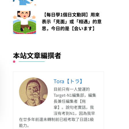
【每日學1個日文動詞】用來
表示「見面」或「相遇」的意
思，今日的是【会います】
本站文章編撰者
Tora【トラ】
目前只有一人營運的
Target-N1編集部，編集
長兼任編集者【拖
拿】。說句老實話，我
沒有考到N1，因為我早
在廿多年前還未轉制前已經考取了日語1級
能力。