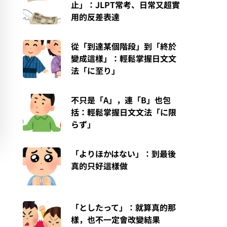
止」：JLPT常考、日常又超實
用的反差表達
從「到達某個階段」到「終於
變成這樣」：輕鬆掌握日文文
法「に至り」
不只是「A」，連「B」也包
括：輕鬆掌握日文文法「に限
らず」
「よりほかはない」：到最後
真的只好這樣做
「としたって」：就算真的那
樣，也不一定會改變結果