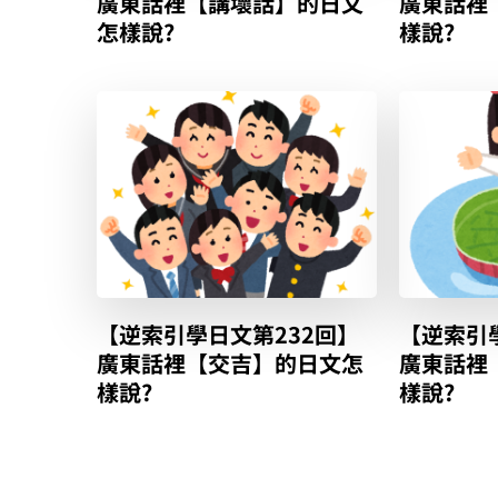
廣東話裡【講壞話】的日文
廣東話裡
怎樣說?
樣說?
【逆索引學日文第232回】
【逆索引
廣東話裡【交吉】的日文怎
廣東話裡
樣說?
樣說?