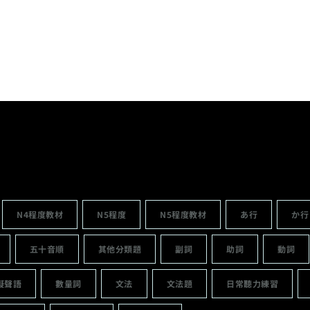
N4程度教材
N5程度
N5程度教材
あ行
か行
五十音順
其他分類題
副詞
助詞
動詞
擬聲語
數量詞
文法
文法題
日常聽力練習