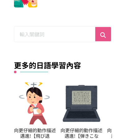
尋
找
什
麼？
更多的日語學習內容
第
向更仔細的動作描述
向更仔細的動作描述
向更仔細的動作描
裡
邁進!【飛び退
邁進!【弾きこな
邁進!【揺り上げ