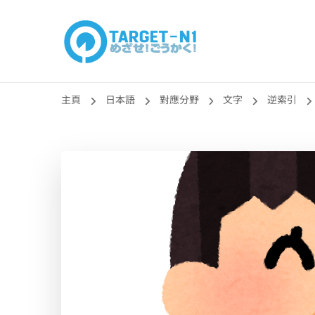
目標!!日本語能力
真人編撰!!トラ先生的日語能力試題目練習及文法語彙課題
主頁
日本語
對應分野
文字
逆索引