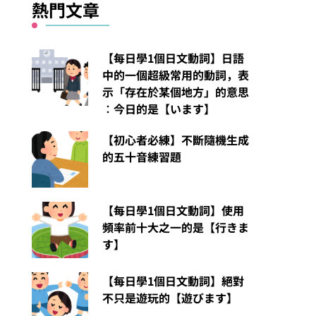
熱門文章
【每日學1個日文動詞】日語
中的一個超級常用的動詞，表
示「存在於某個地方」的意思
︰今日的是【います】
【初心者必練】不斷隨機生成
的五十音練習題
【每日學1個日文動詞】使用
頻率前十大之一的是【行きま
す】
【每日學1個日文動詞】絕對
不只是遊玩的【遊びます】