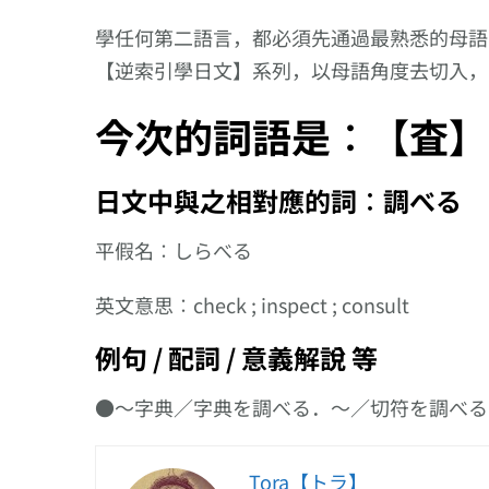
學任何第二語言，都必須先通過最熟悉的母語
【逆索引學日文】系列，以母語角度去切入，
今次的詞語是︰【査】
日文中與之相對應的詞︰調べる
平假名︰しらべる
英文意思︰check ; inspect ; consult
例句 / 配詞 / 意義解說 等
●〜字典／字典を調べる．〜／切符を調べる
Tora【トラ】