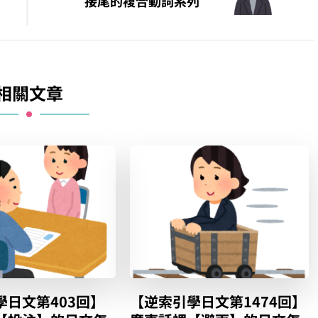
接尾的複合動詞系列
相關文章
學日文第403回】
【逆索引學日文第1474回】