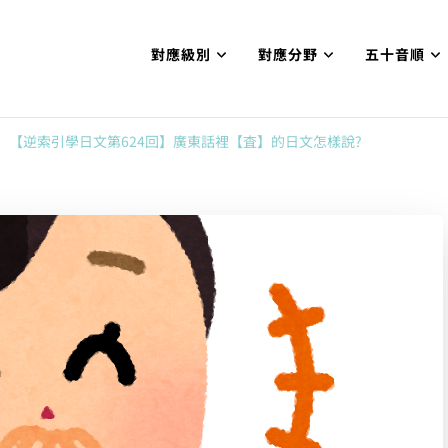
對應級別
對應分野
五十音順
試N1合格
網【中国語勉強コンテンツも追加予定!!】
【逆索引學日文第624回】廣東話裡【査】的日文怎樣說?