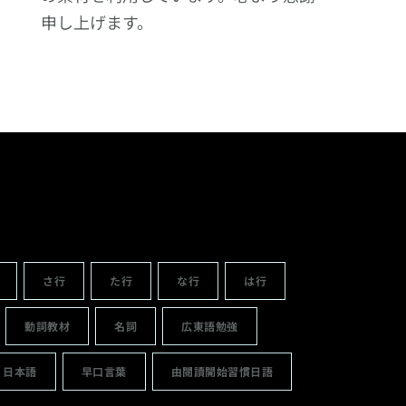
申し上げます。
さ行
た行
な行
は行
動詞教材
名詞
広東語勉強
日本語
早口言葉
由閱讀開始習慣日語