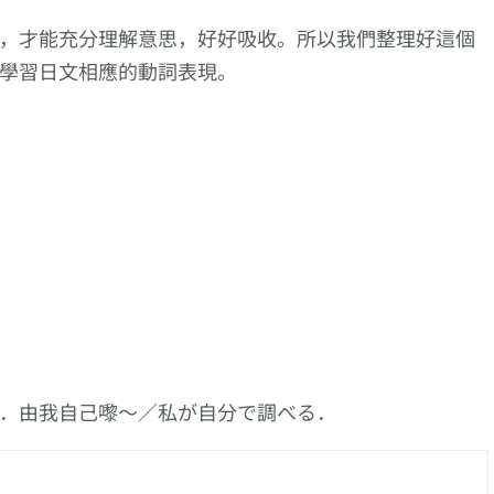
，才能充分理解意思，好好吸收。所以我們整理好這個
學習日文相應的動詞表現。
．由我自己嚟〜／私が自分で調べる．
向更仔細的動作描述
【逆索引學日文
邁進!【敷き詰め
1643回】廣東話