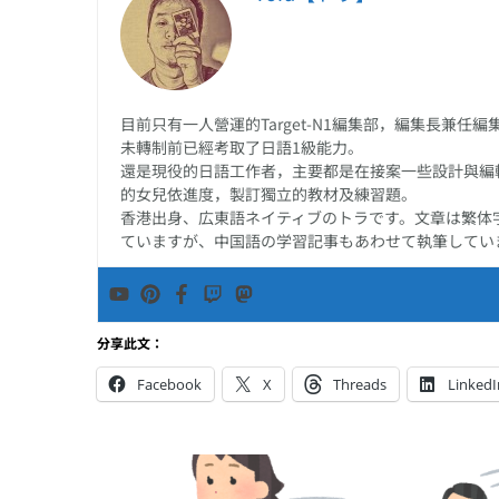
目前只有一人營運的Target-N1編集部，編集長兼
未轉制前已經考取了日語1級能力。
還是現役的日語工作者，主要都是在接案一些設計與編
的女兒依進度，製訂獨立的教材及練習題。
香港出身、広東語ネイティブのトラです。文章は繁体
ていますが、中国語の学習記事もあわせて執筆してい
分享此文：
Facebook
X
Threads
LinkedI