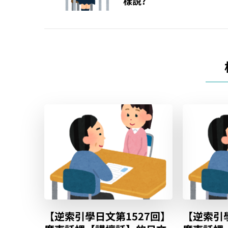
樣說?
覽
【逆索引學日文第1527回】
【逆索引