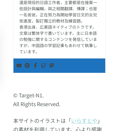
還是現役的日語工作者，主要都是在接案一
些設計與編輯，與之相關翻譯、傳譯；也是
一名爸爸，正在努力為開始學習日文的女兒
依進度，製訂獨立的教材及練習題。
香港出身、広東語ネイティブのトラです。
文章は繁体字で書いています。主に日本語
の勉強に関するコンテンツを発信していま
すが、中国語の学習記事もあわせて執筆し
ています。
© Target-N1.
All Rights Reserved.
本サイトのイラストは「
いらすとや
」
の素材を利用しています。心より感謝