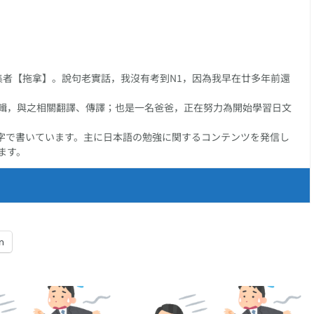
る】、以【詰める】
【聽】的日文怎
接尾的複合動詞系列
說?
任編集者【拖拿】。說句老實話，我沒有考到N1，因為我早在廿多年前還
輯，與之相關翻譯、傳譯；也是一名爸爸，正在努力為開始學習日文
字で書いています。主に日本語の勉強に関するコンテンツを発信し
ます。
n