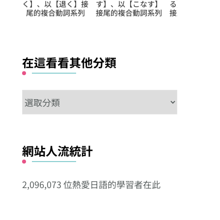
樣
く】、以【退く】接
す】、以【こなす】
る】、以【上げる
尾的複合動詞系列
接尾的複合動詞系列
接尾的複合動詞系
在這看看其他分類
在
這
看
看
網站人流統計
其
他
2,096,073 位熱愛日語的學習者在此
分
類