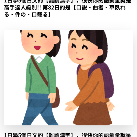
1日學5個日文的【難讀漢字】，很快你的語彙量就是
高手達人級別!! 第82日的是【口説‧曲者‧草臥れ
る‧件の‧口籠る】
1日學5個日文的【難讀漢字】，很快你的語彙量就是