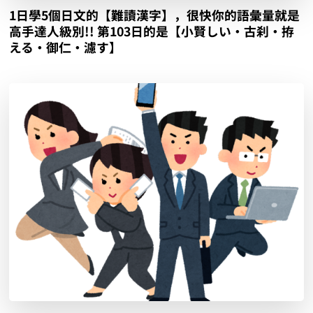
1日學5個日文的【難讀漢字】，很快你的語彙量就是
高手達人級別!! 第103日的是【小賢しい‧古刹‧拵
える‧御仁‧濾す】