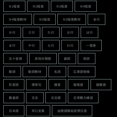
N1程度
N2程度
N3程度
N4程度
N4程度教材
N5程度
N5程度教材
あ行
か行
さ行
た行
な行
は行
ま行
や行
ら行
わ行
一覽表
五十音順
其他分類題
副詞
助詞
動詞
動詞教材
名詞
広東語勉強
形容詞
慣用句
播客
擬態語
擬聲語
數量詞
文法
文法題
日常聽力練習
日本語
早口言葉
由閱讀開始習慣日語