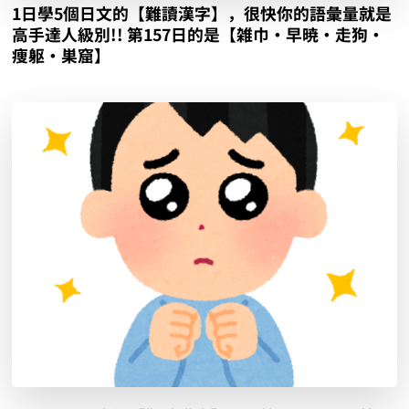
1日學5個日文的【難讀漢字】，很快你的語彙量就是
高手達人級別!! 第157日的是【雑巾‧早暁‧走狗‧
痩躯‧巣窟】