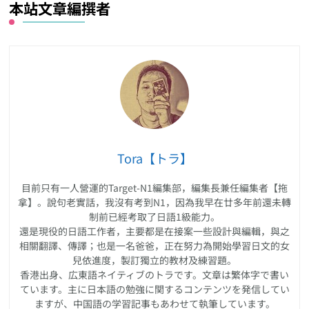
本站文章編撰者
Tora【トラ】
目前只有一人營運的Target-N1編集部，編集長兼任編集者【拖
拿】。說句老實話，我沒有考到N1，因為我早在廿多年前還未轉
制前已經考取了日語1級能力。
還是現役的日語工作者，主要都是在接案一些設計與編輯，與之
相關翻譯、傳譯；也是一名爸爸，正在努力為開始學習日文的女
兒依進度，製訂獨立的教材及練習題。
香港出身、広東語ネイティブのトラです。文章は繁体字で書い
ています。主に日本語の勉強に関するコンテンツを発信してい
ますが、中国語の学習記事もあわせて執筆しています。