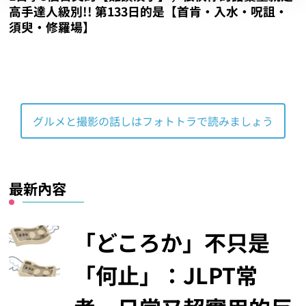
高手達人級別!! 第133日的是【首肯‧入水‧呪詛‧
須臾‧修羅場】
グルメと撮影の話しはフォトトラで読みましょう
最新內容
「どころか」不只是
「何止」：JLPT常