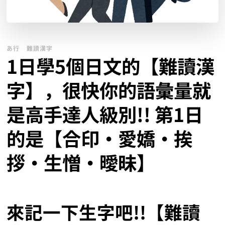
あ行
難讀漢字
1日學5個日文的【難讀漢
字】，很快你的語彙量就
是高手達人級別!! 第1日
的是【合印‧愛嬌‧挨
拶‧生憎‧曖昧】
來記一下生字吧!!【難讀