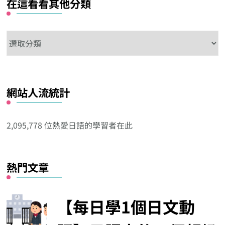
在這看看其他分類
在
這
看
看
網站人流統計
其
他
分
2,095,778 位熱愛日語的學習者在此
類
熱門文章
【每日學1個日文動