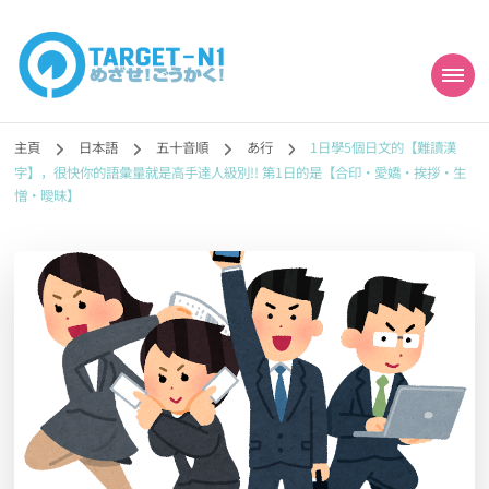
目標!!日本語能力試
真人編撰!!トラ先生的日語能力試題目練習及文法語彙課題網【中国語
勉強コンテンツも追加予定!!】
主頁
日本語
五十音順
あ行
1日學5個日文的【難讀漢
N1合格
字】，很快你的語彙量就是高手達人級別!! 第1日的是【合印‧愛嬌‧挨拶‧生
憎‧曖昧】