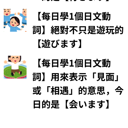
【每日學1個日文動
詞】絕對不只是遊玩的
【遊びます】
【每日學1個日文動
詞】用來表示「見面」
或「相遇」的意思，今
日的是【会います】