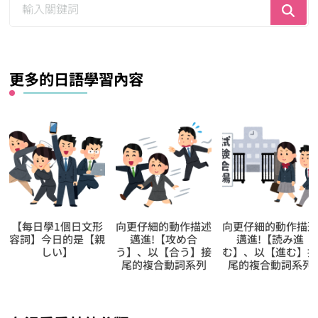
找
什
麼？
更多的日語學習內容
向更仔細的動作描述
向更仔細的動作描述
多達1300條的N3及
邁進!【攻め合
邁進!【読み進
N4程度助詞試題，
う】、以【合う】接
む】、以【進む】接
給正在準備應考日
尾的複合動詞系列
尾的複合動詞系列
能力試JLPT的你