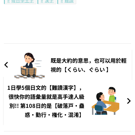
每日學生字
漢字
難讀
文
章
既是大約的意思，也可以用於輕
導
視的【くらい、ぐらい 】
覽
1日學5個日文的【難讀漢字】，
很快你的語彙量就是高手達人級
別!! 第108日的是【破落戸‧蠱
惑‧勤行‧権化‧混淆】