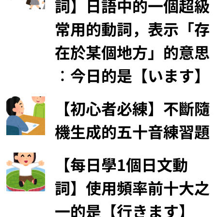
詞】日語中的一個超級
常用的動詞，表示「存
在於某個地方」的意思
︰今日的是【います】
【初心者必練】不斷隨
機生成的五十音練習題
【每日學1個日文動
詞】使用頻率前十大之
一的是【行きます】