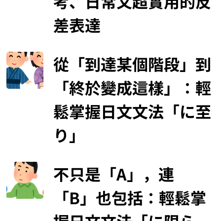
考、日常又超實用的反
差表達
從「到達某個階段」到
「終於變成這樣」：輕
鬆掌握日文文法「に至
り」
不只是「A」，連
「B」也包括：輕鬆掌