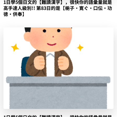
1日學5個日文的【難讀漢字】，很快你的語彙量就是
高手達人級別!! 第83日的是【梔子‧寛ぐ‧口伝‧功
徳‧供奉】