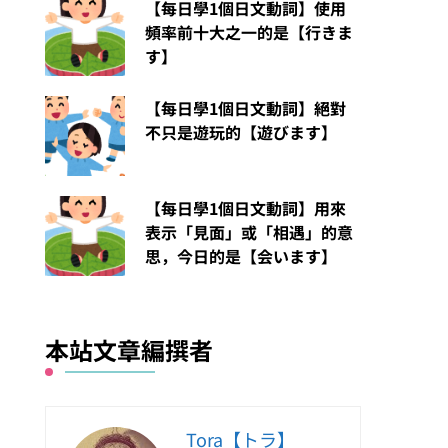
【每日學1個日文動詞】使用
頻率前十大之一的是【行きま
す】
【每日學1個日文動詞】絕對
不只是遊玩的【遊びます】
【每日學1個日文動詞】用來
表示「見面」或「相遇」的意
思，今日的是【会います】
本站文章編撰者
Tora【トラ】