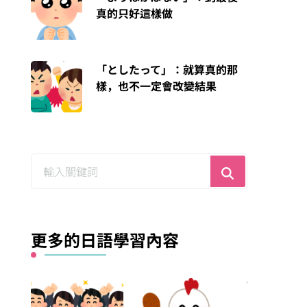
真的只好這樣做
「としたって」：就算真的那
樣，也不一定會改變結果
尋
找
什
麼？
更多的日語學習內容