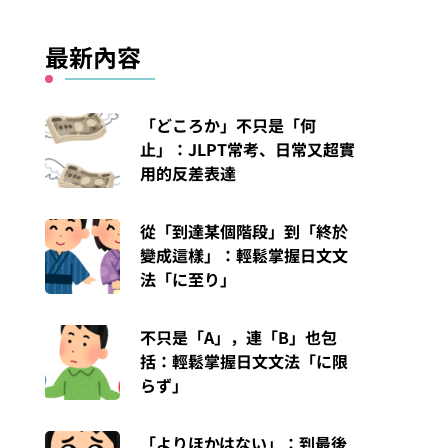
最新內容
「どころか」不只是「何
止」：JLPT常考、日常又超實
用的反差表達
從「到達某個階段」到「終於
變成這樣」：輕鬆掌握日文文
法「に至り」
不只是「A」，連「B」也包
括：輕鬆掌握日文文法「に限
らず」
「よりほかはない」：到最後