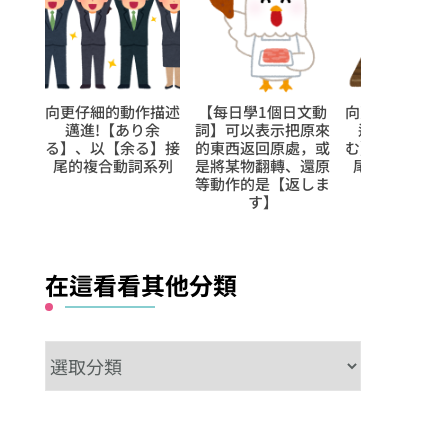
文第
向更仔細的動作描述
【每日學1個日文動
向更仔細的動
話裡
邁進!【あり余
詞】可以表示把原來
邁進!【だま
怎樣
る】、以【余る】接
的東西返回原處，或
む】、以【込
尾的複合動詞系列
是將某物翻轉、還原
尾的複合動詞
等動作的是【返しま
す】
在這看看其他分類
在
這
看
看