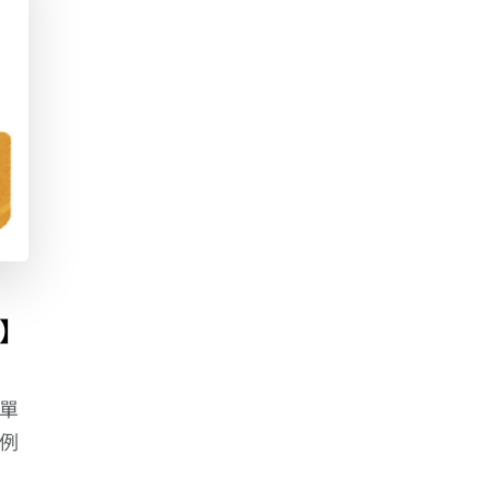
】
單
例