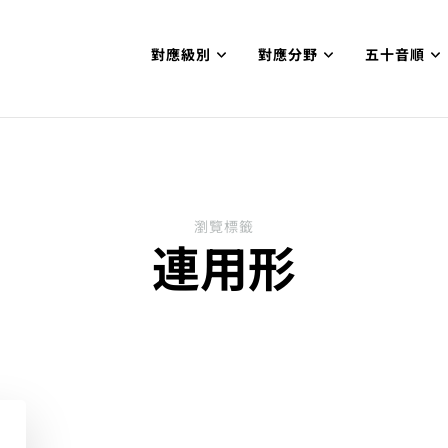
對應級別
對應分野
五十音順
試N1合格
網【中国語勉強コンテンツも追加予定!!】
瀏覽標籤
連用形