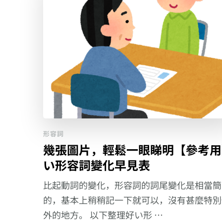
形容詞
幾張圖片，輕鬆一眼睇明【參考用
い形容詞變化早見表
比起動詞的變化，形容詞的詞尾變化是相當簡
的，基本上稍稍記一下就可以，沒有甚麼特別
外的地方。 以下整理好い形 …