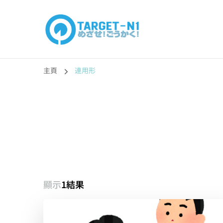
目標!!日本語能力
真人編撰!!トラ先生的日語能力試題目練習及文法語彙課題
主頁
連用形
顯示
1結果