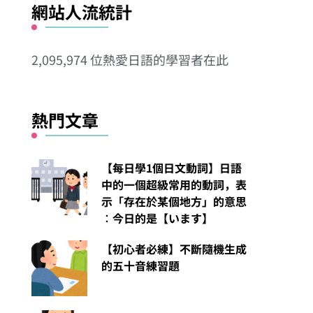
網站人流統計
其
他
2,095,974 位熱愛日語的學習者在此
分
類
熱門文章
【每日學1個日文動詞】日語
中的一個超級常用的動詞，表
示「存在於某個地方」的意思
︰今日的是【います】
【初心者必練】不斷隨機生成
的五十音練習題