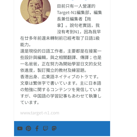
目前只有一人營運的
Target-N1編集部，編集
長兼任編集者【拖
拿】。說句老實話，我
沒有考到N1，因為我早
在廿多年前還未轉制前已經考取了日語1級
能力。
還是現役的日語工作者，主要都是在接案一
些設計與編輯，與之相關翻譯、傳譯；也是
一名爸爸，正在努力為開始學習日文的女兒
依進度，製訂獨立的教材及練習題。
香港出身、広東語ネイティブのトラです。
文章は繁体字で書いています。主に日本語
の勉強に関するコンテンツを発信していま
すが、中国語の学習記事もあわせて執筆し
ています。
www.target-n1.com