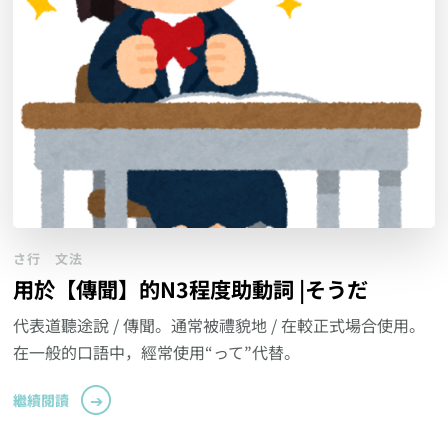
さ行
文法
用於【傳聞】的N3程度助動詞 |そうだ
代表道聽途說 / 傳聞。通常被禮貌地 / 在較正式場合使用。
在一般的口語中，經常使用“って”代替。
繼續閱讀