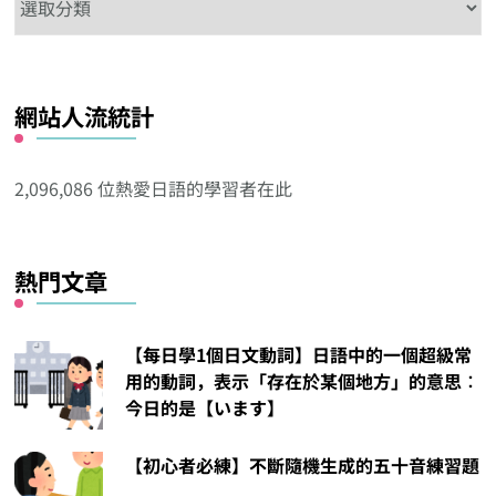
這
看
看
網站人流統計
其
他
分
2,096,086 位熱愛日語的學習者在此
類
熱門文章
【每日學1個日文動詞】日語中的一個超級常
用的動詞，表示「存在於某個地方」的意思︰
今日的是【います】
【初心者必練】不斷隨機生成的五十音練習題