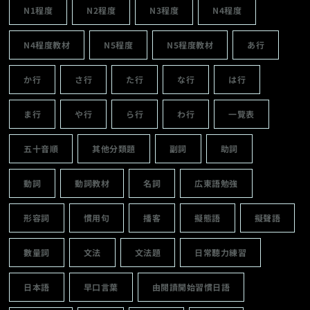
N1程度
N2程度
N3程度
N4程度
N4程度教材
N5程度
N5程度教材
あ行
か行
さ行
た行
な行
は行
ま行
や行
ら行
わ行
一覽表
五十音順
其他分類題
副詞
助詞
動詞
動詞教材
名詞
広東語勉強
形容詞
慣用句
播客
擬態語
擬聲語
數量詞
文法
文法題
日常聽力練習
日本語
早口言葉
由閱讀開始習慣日語