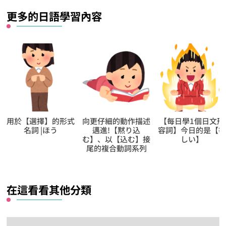
麼？
更多的日語學習內容
用於【選擇】的形式
向更仔細的動作描述
【每日學1個日文形
名詞 |ほう
邁進!【黙り込
容詞】今日的是【
む】、以【込む】接
しい】
尾的複合動詞系列
在這看看其他分類
在