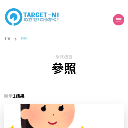
目標!!日本語能力試
真人編撰!!トラ先生的日語能力試題目練習及文法語彙課題網【中国語
勉強コンテンツも追加予定!!】
主頁
參照
N1合格
瀏覽標籤
參照
顯示
1結果