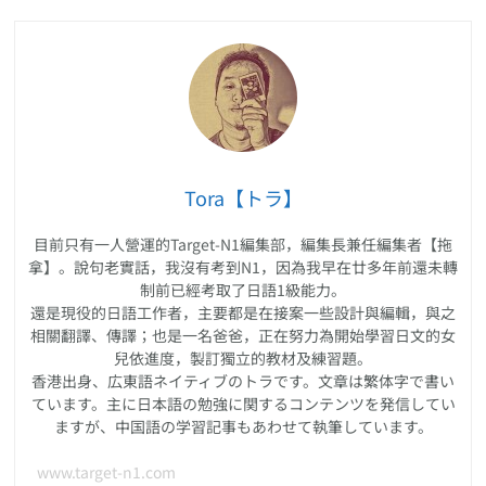
Tora【トラ】
目前只有一人營運的Target-N1編集部，編集長兼任編集者【拖
拿】。說句老實話，我沒有考到N1，因為我早在廿多年前還未轉
制前已經考取了日語1級能力。
還是現役的日語工作者，主要都是在接案一些設計與編輯，與之
相關翻譯、傳譯；也是一名爸爸，正在努力為開始學習日文的女
兒依進度，製訂獨立的教材及練習題。
香港出身、広東語ネイティブのトラです。文章は繁体字で書い
ています。主に日本語の勉強に関するコンテンツを発信してい
ますが、中国語の学習記事もあわせて執筆しています。
www.target-n1.com