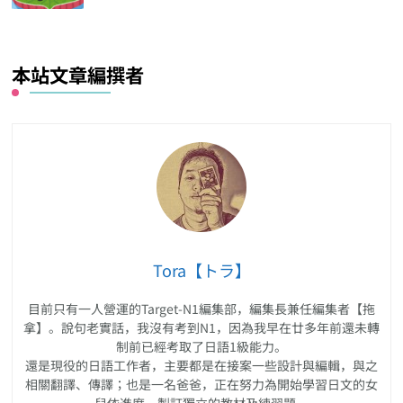
本站文章編撰者
Tora【トラ】
目前只有一人營運的Target-N1編集部，編集長兼任編集者【拖
拿】。說句老實話，我沒有考到N1，因為我早在廿多年前還未轉
制前已經考取了日語1級能力。
還是現役的日語工作者，主要都是在接案一些設計與編輯，與之
相關翻譯、傳譯；也是一名爸爸，正在努力為開始學習日文的女