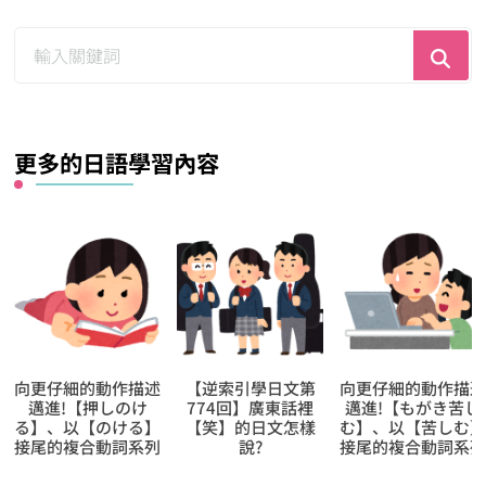
尋
找
什
麼？
更多的日語學習內容
向更仔細的動作描述
【逆索引學日文第
向更仔細的動作描
邁進!【押しのけ
774回】廣東話裡
邁進!【もがき苦し
る】、以【のける】
【笑】的日文怎樣
む】、以【苦しむ
接尾的複合動詞系列
說?
接尾的複合動詞系