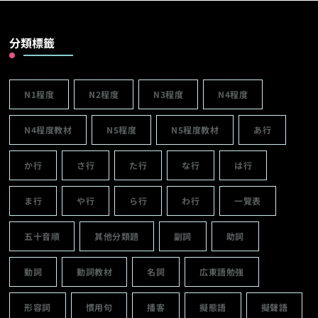
分類標籤
N1程度
N2程度
N3程度
N4程度
N4程度教材
N5程度
N5程度教材
あ行
か行
さ行
た行
な行
は行
ま行
や行
ら行
わ行
一覽表
五十音順
其他分類題
副詞
助詞
動詞
動詞教材
名詞
広東語勉強
形容詞
慣用句
播客
擬態語
擬聲語