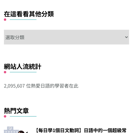
在這看看其他分類
在
這
看
看
網站人流統計
其
他
分
2,095,607 位熱愛日語的學習者在此
類
熱門文章
【每日學1個日文動詞】日語中的一個超級常