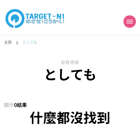
目標!!日本語能力試
真人編撰!!トラ先生的日語能力試題目練習及文法語彙課題網【中国語
勉強コンテンツも追加予定!!】
主頁
としても
N1合格
瀏覽標籤
としても
顯示
0結果
什麼都沒找到