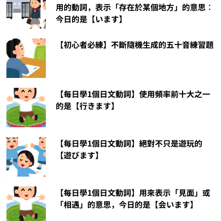
用的動詞，表示「存在於某個地方」的意思︰
今日的是【います】
【初心者必練】不斷隨機生成的五十音練習題
【每日學1個日文動詞】使用頻率前十大之一
的是【行きます】
【每日學1個日文動詞】絕對不只是遊玩的
【遊びます】
【每日學1個日文動詞】用來表示「見面」或
「相遇」的意思，今日的是【会います】