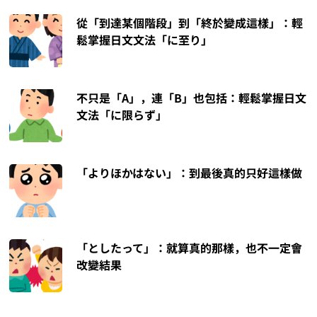
從「到達某個階段」到「終於變成這樣」：輕
鬆掌握日文文法「に至り」
不只是「A」，連「B」也包括：輕鬆掌握日文
文法「に限らず」
「よりほかはない」：到最後真的只好這樣做
「としたって」：就算真的那樣，也不一定會
改變結果