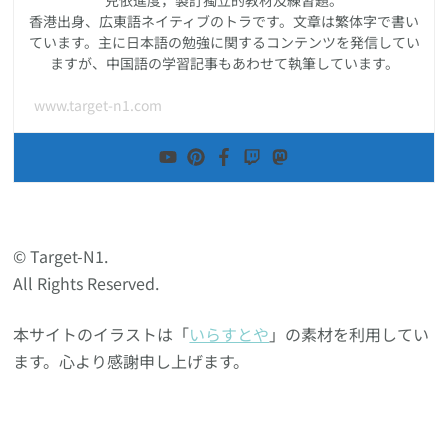
兒依進度，製訂獨立的教材及練習題。
香港出身、広東語ネイティブのトラです。文章は繁体字で書い
ています。主に日本語の勉強に関するコンテンツを発信してい
ますが、中国語の学習記事もあわせて執筆しています。
www.target-n1.com
© Target-N1.
All Rights Reserved.
本サイトのイラストは「
いらすとや
」の素材を利用してい
ます。心より感謝申し上げます。