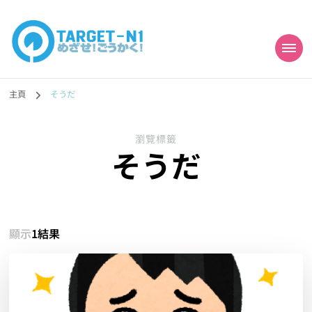
目標!!日本語能力試
真人編撰!!トラ先生的日語能力試題目練習及文法語彙課題網【中国語
勉強コンテンツも追加予定!!】
主頁
そうだ
N1合格
瀏覽標籤
そうだ
顯示
1結果