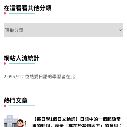
在這看看其他分類
在
這
看
看
網站人流統計
其
他
分
2,095,912 位熱愛日語的學習者在此
類
熱門文章
【每日學1個日文動詞】日語中的一個超級常
用的動詞，表示「存在於某個地方」的意思︰