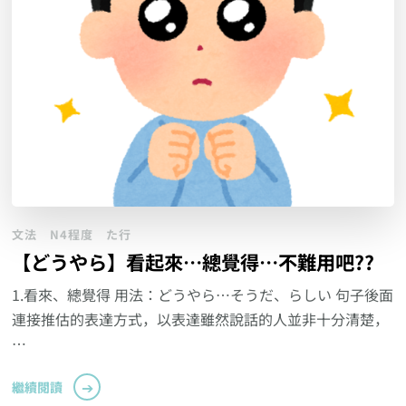
文法
N4程度
た行
【どうやら】看起來…總覺得…不難用吧??
1.看來、總覺得 用法：どうやら…そうだ、らしい 句子後面
連接推估的表達方式，以表達雖然說話的人並非十分清楚，
…
繼續閱讀