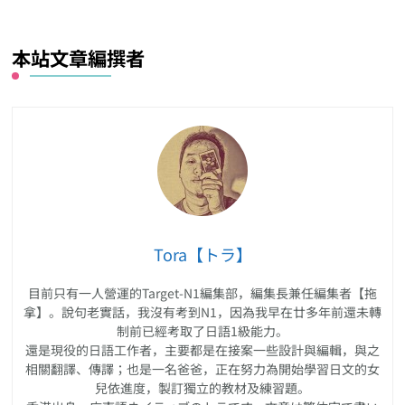
本站文章編撰者
Tora【トラ】
目前只有一人營運的Target-N1編集部，編集長兼任編集者【拖
拿】。說句老實話，我沒有考到N1，因為我早在廿多年前還未轉
制前已經考取了日語1級能力。
還是現役的日語工作者，主要都是在接案一些設計與編輯，與之
相關翻譯、傳譯；也是一名爸爸，正在努力為開始學習日文的女
兒依進度，製訂獨立的教材及練習題。