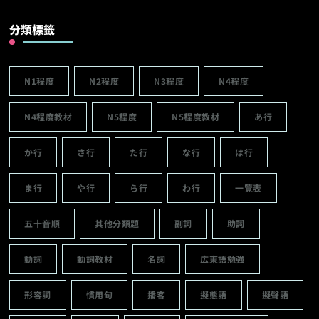
分類標籤
N1程度
N2程度
N3程度
N4程度
N4程度教材
N5程度
N5程度教材
あ行
か行
さ行
た行
な行
は行
ま行
や行
ら行
わ行
一覽表
五十音順
其他分類題
副詞
助詞
動詞
動詞教材
名詞
広東語勉強
形容詞
慣用句
播客
擬態語
擬聲語