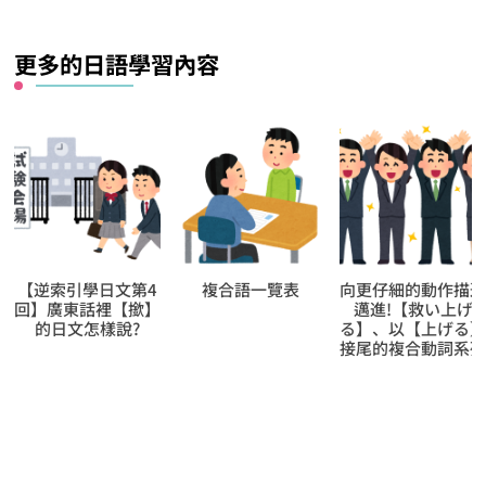
什
麼？
更多的日語學習內容
逆索引學日文第4
複合語一覽表
向更仔細的動作描述
【
】廣東話裡【撳】
邁進!【救い上げ
2
的日文怎樣說?
る】、以【上げる】
【
接尾的複合動詞系列