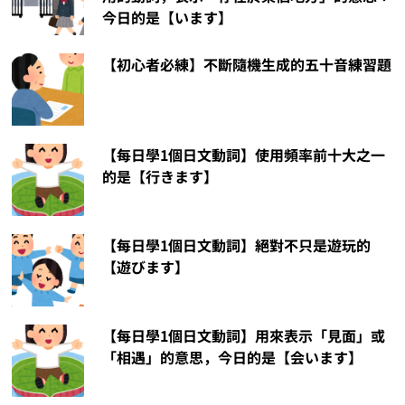
今日的是【います】
【初心者必練】不斷隨機生成的五十音練習題
【每日學1個日文動詞】使用頻率前十大之一
的是【行きます】
【每日學1個日文動詞】絕對不只是遊玩的
【遊びます】
【每日學1個日文動詞】用來表示「見面」或
「相遇」的意思，今日的是【会います】