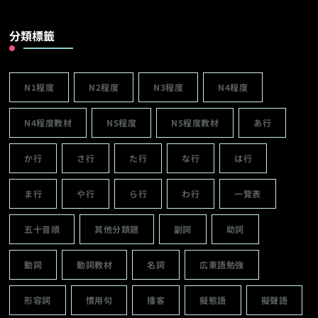
分類標籤
N1程度
N2程度
N3程度
N4程度
N4程度教材
N5程度
N5程度教材
あ行
か行
さ行
た行
な行
は行
ま行
や行
ら行
わ行
一覽表
五十音順
其他分類題
副詞
助詞
動詞
動詞教材
名詞
広東語勉強
形容詞
慣用句
播客
擬態語
擬聲語