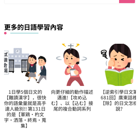
找
什
麼？
更多的日語學習內容
1日學5個日文的
向更仔細的動作描述
【逆索引學日文第
【難讀漢字】，很快
邁進!【攻め込
681回】廣東話裡
你的語彙量就是高手
む】、以【込む】接
【除】的日文怎樣
達人級別!! 第131日
尾的複合動詞系列
說?
的是【軍鶏‧杓文
字‧洒落‧終焉‧蒐
集】