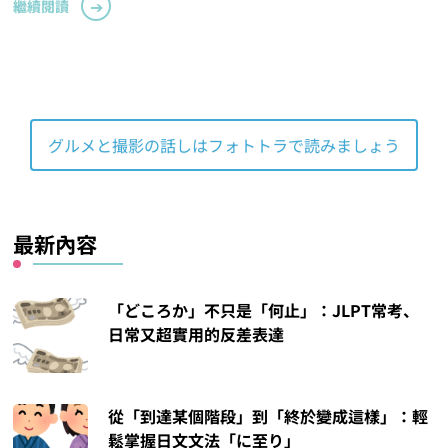
繼續閱讀
グルメと撮影の話しはフォトトラで読みましょう
最新內容
「どころか」不只是「何止」：JLPT常考、
日常又超實用的反差表達
從「到達某個階段」到「終於變成這樣」：輕
鬆掌握日文文法「に至り」