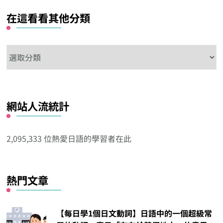
在這看看其他分類
在
這
看
看
網站人流統計
其
他
分
2,095,333 位熱愛日語的學習者在此
類
熱門文章
【每日學1個日文動詞】日語中的一個超級常