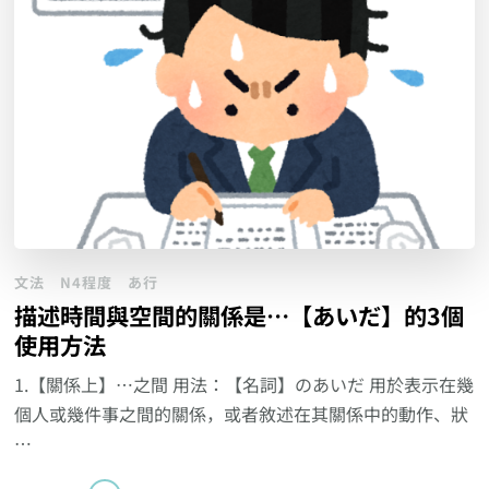
文法
N4程度
あ行
描述時間與空間的關係是…【あいだ】的3個
使用方法
1.【關係上】…之間 用法：【名詞】のあいだ 用於表示在幾
個人或幾件事之間的關係，或者敘述在其關係中的動作、狀
…