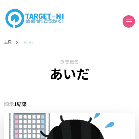
目標!!日本語能力試
真人編撰!!トラ先生的日語能力試題目練習及文法語彙課題網【中国語
勉強コンテンツも追加予定!!】
主頁
あいだ
N1合格
瀏覽標籤
あいだ
顯示
1結果