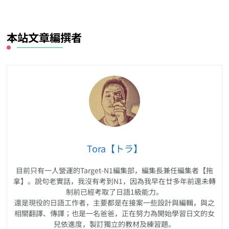
本站文章編撰者
Tora【トラ】
目前只有一人營運的Target-N1編集部，編集長兼任編集者【拖
拿】。說句老實話，我沒有考到N1，因為我早在廿多年前還未轉
制前已經考取了日語1級能力。
還是現役的日語工作者，主要都是在接案一些設計與編輯，與之
相關翻譯、傳譯；也是一名爸爸，正在努力為開始學習日文的女
兒依進度，製訂獨立的教材及練習題。