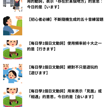
用的動詞，表示「存在於某個地方」的意思︰
今日的是【います】
【初心者必練】不斷隨機生成的五十音練習題
【每日學1個日文動詞】使用頻率前十大之一
的是【行きます】
【每日學1個日文動詞】絕對不只是遊玩的
【遊びます】
【每日學1個日文動詞】用來表示「見面」或
「相遇」的意思，今日的是【会います】